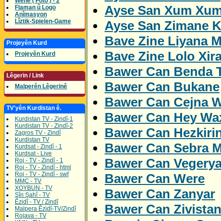
Wene ( Foto ) - 2
Ayse San Xum Xum
Flaman û Logo
Anîmasyon
Lîztik-Spielen-Game
Ayse San Zimane K
Bave Zine Liyana M
Projeyên Kurd
Bave Zine Lolo Xira
Projeyên Kurd
Bawer Can Benda 
Lêgerin / Link
Bawer Can Bukane
Malperên Lêgerinê
Bawer Can Cejna W
TV'yên Kurdistan ê.
Bawer Can Hey Wa
Kurdistan TV - Zindî-1
Kurdistan TV - Zindî-2
Bawer Can Hezkiri
Zagros TV - Zindî
Kurdistan TV
Bawer Can Sebra M
Kurdsat - Zindî - 1
Kurdsat - Live
Bawer Can Vegery
Roj - TV - Zindî - 1
Roj - TV - Zindî - html
Roj - TV - Zindî - swf
Bawer Can Were
MMC - TV
XOYBUN - TV
Bawer Can Zanyar
Şîn Şahî - TV
Êzidî - TV / Zindî
Bawer Can Zivista
Malpera Êzidî-TV/Zindî
Rojava - TV