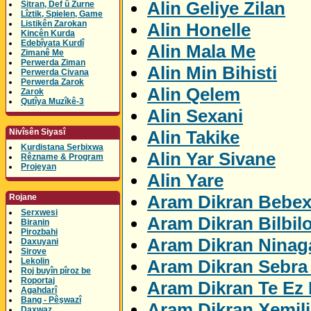
Alin Geliye Zilan
Sitran, Def û Zurne
Lîztik, Spielen, Game
Listikên Zarokan
Alin Honelle
Kincên Kurda
Edebîyata Kurdî
Alin Mala Me
Zimanê Me
Perwerda Ziman
Alin Min Bihisti
Perwerda Civana
Perwerda Zarok
Alin Qelem
Zarok
Qutîya Muzîkê-3
Alin Sexani
Alin Takike
Nivîsên Siyasî
Kurdistana Serbixwa
Alin Yar Sivane
Rêzname & Program
Projeyan
Alin Yare
Aram Dikran Bebex
Rojane
Serxwesi
Aram Dikran Bilbil
Biranin
Pirozbahi
Aram Dikran Ninag
Daxuyani
Sirove
Aram Dikran Sebra 
Lekolin
Roj buyîn pîroz be
Roportaj
Aram Dikran Te Ez 
Agahdarî
Bang - Pêşwazî
Aram Dikran Xemil
Daxwaz