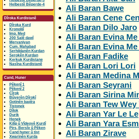
Helbestê Bêperde-3
Helbestê Bêperde-4
Ali Baran Bawe
Ali Baran Cene Ce
Dîroka Kurdistanê
Ali Baran Dilo Jaro
Dîroka Kurd
Kronolijî
Imp. Med
Ali Baran Evina Me
200 Salê dawî
Mervaniyan
Ali Baran Evina Me
Cum. Mahabad
Serhildanên Kurdan
Ali Baran Fadike
Serokên Kurdan
Kerkuk Kurdistane
Ali Baran Lori Lori
Nasîna Kurdistanê
Ali Baran Medina M
Cand, Huner
Ali Baran Seyrani
Pêkenî 1
Pêkenî 2
Ali Baran Sirina Mi
Cîrok
Bûyerên Dîrokî
Ali Baran Tew Wey 
Gotinên bapîra
Tistonek
Dîlok
Ali Baran Yar Le Le
Durik
Henek
Ali Baran Yara Esm
Kilîp û Vîdeoyê Kurdî
Pirs, Bersîv û Pêken
Ali Baran Zirave
Çand huner û tişt
Xwarinên Kurda