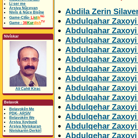
Li ser me
Arsiva Nûceyan
Abdila Zerin Silav
Nivîs & Nûçe Bişîne
Nû
Game-Cilîp-
Li
st
ik
Abdulqahar Zaxoyi 
TV
Game -
36
Kur
dish
Abdulqahar Zaxoyi 
Nivîskar
Abdulqahar Zaxoyi
Abdulqahar Zaxoyi
Abdulqahar Zaxoyi 
Abdulqahar Zaxoyi
Abdulqahar Zaxoyi
Abdulqahar Zaxoyi 
Ali Cahit Kirac
Abdulqahar Zaxoyi 
Belavok
Abdulqehar Zaxoyi
Belavokên Me
PDK- ARSIV
Abdulqehar Zaxoyi 
Belavokên We
Arşiva Xoybunê
Abdulqehar Zaxoyi 
Arşiva Niviskaran
Niviskarên Derkirî
Abdulqehar Zaxoyi