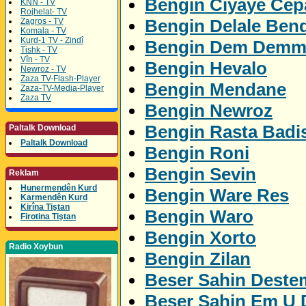
Bengin Ciyaye Ce
KNN - TV
Rojhelat- TV
Bengin Delale Ben
Zagros - TV
Komala - TV
Kurd-1 TV - Zindî
Bengin Dem Demm
Tishk - TV
Vîn - TV
Bengin Hevalo
Newroz - TV
Zaza TV-Flash-Player
Bengin Mendane
Zaza-TV-Media-Player
Zaza TV
Bengin Newroz
Bengin Rasta Badi
Paltalk Download
Paltalk Download
Bengin Roni
Bengin Sevin
Reklam
Hunermendên Kurd
Bengin Ware Res
Karmendên Kurd
Kirîna Tiştan
Bengin Waro
Firotina Tiştan
Bengin Xorto
Radio Xoybun
Bengin Zilan
Beser Sahin Deste
Beser Sahin Em U