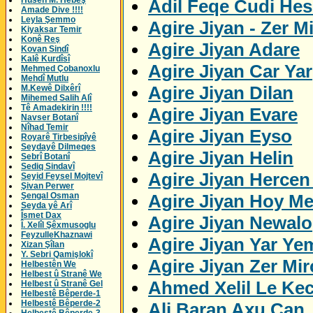
Husên M. Hebeş
Adil Feqe Cudi Hes
Amade Dive !!!!
Leyla Şemmo
Agire Jiyan - Zer M
Kiyaksar Temir
Konê Reş
Agire Jiyan Adare
Kovan Sindî
Kalê Kurdîsî
Agire Jiyan Car Yar
Mehmed Çobanoxlu
Mehdî Mutlu
Agire Jiyan Dilan
M.Kewê Dilxêrî
Mihemed Salih Alî
Tê Amadekirin !!!!
Agire Jiyan Evare
Navser Botanî
Nîhad Temir
Agire Jiyan Eyso
Royarê Tirbesipîyê
Seydayê Dilmeqes
Agire Jiyan Helin
Sebrî Botanî
Sediq Sindavî
Agire Jiyan Herce
Seyid Feysel Mojtevî
Şivan Perwer
Agire Jiyan Hoy M
Şengal Osman
Seyda yê Arî
Îsmet Dax
Agire Jiyan Newalo
Î. Xelîl Şêxmusoglu
FeyzulleKhaznawi
Agire Jiyan Yar Ye
Xizan Şîlan
Y. Sebri Qamişlokî
Agire Jiyan Zer Mi
Helbestên We
Helbest û Stranê We
Ahmed Xelil Le Kec
Helbest û Stranê Gel
Helbestê Bêperde-1
Helbestê Bêperde-2
Ali Baran Axu Can