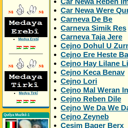
Car Newa Reben I
Car Newa Were Qu
Carneva De Be
Carneva Simik Res
Carneva Taja Jere
Medya Erebî
Cejno Dohul U Zur
Cejno Ere Heste B
_________________
Cejno Hay Lilane L
Cejno Keca Benav
Cejno Lori
Cejno Mal Weran I
Medya Tirkî
Cejno Reben Dile
Cejno We Da We D
Cejno Zeyneb
Qutîya Muzîkê-1
Cesim Bager Berx