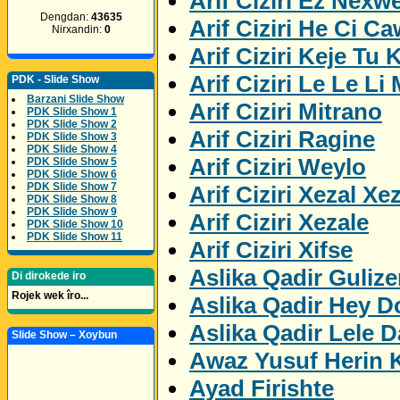
Arif Ciziri Ez Nexw
Dengdan:
43635
Arif Ciziri He Ci C
Nirxandin:
0
Arif Ciziri Keje Tu K
Arif Ciziri Le Le Li
PDK - Slide Show
Barzani Slide Show
Arif Ciziri Mitrano
PDK Slide Show 1
PDK Slide Show 2
Arif Ciziri Ragine
PDK Slide Show 3
PDK Slide Show 4
Arif Ciziri Weylo
PDK Slide Show 5
PDK Slide Show 6
PDK Slide Show 7
Arif Ciziri Xezal Xe
PDK Slide Show 8
PDK Slide Show 9
Arif Ciziri Xezale
PDK Slide Show 10
PDK Slide Show 11
Arif Ciziri Xifse
Aslika Qadir Gulize
Di dirokede iro
Rojek wek îro...
Aslika Qadir Hey D
Aslika Qadir Lele D
Slide Show – Xoybun
Awaz Yusuf Herin 
Ayad Firishte