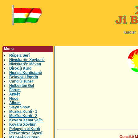
Kurdish
Menu
Rûpela Serî
Nivîskarên Xoybunê
Nivîskarên Mêvan
Dîrok û Kurd
Nexişê Kurdistanê
Belavok Lêgerîn
Cand û Huner
Helbestên Gel
Forum
Ankêt
Nuce
Album
Slayd Show
Muzîka Kurdî - 1
Muzîka Kurdî - 2
Kovara Xebat Vejîn
Kovara Xoybun
Pelgeyên bi Kurdî
Perwerdeya Siyasî
Quncikê Mu
Malperên Kurdan