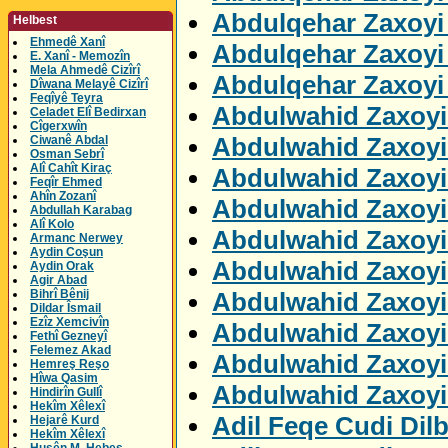
Abdulqehar Zaxoyi 
Helbest
Ehmedê Xanî
Abdulqehar Zaxoyi 
E. Xanî - Memozîn
Mela Ahmedê Cizîrî
Abdulqehar Zaxoyi
Dîwana Melayê Cizîrî
Feqîyê Teyra
Abdulwahid Zaxoyi 
Celadet Elî Bedirxan
Cîgerxwîn
Abdulwahid Zaxoyi
Ciwanê Abdal
Osman Sebrî
Alî Cahît Kiraç
Abdulwahid Zaxoyi
Feqîr Ehmed
Ahîn Zozanî
Abdulwahid Zaxoyi
Abdullah Karabag
Alî Kolo
Abdulwahid Zaxoyi
Armanc Nerwey
Aydin Coşun
Abdulwahid Zaxoyi
Aydin Orak
Agir Abad
Abdulwahid Zaxoyi
Bihrî Bênij
Dildar Îsmail
Ezîz Xemcivîn
Abdulwahid Zaxoyi
Fethî Gezneyî
Felemez Akad
Abdulwahid Zaxoyi
Hemreş Reşo
Hîwa Qasim
Abdulwahid Zaxoyi
Hindirîn Gullî
Hekîm Xêlexî
Adil Feqe Cudi Dil
Hejarê Kurd
Hekîm Xêlexî