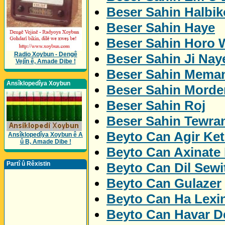
Beser Sahin Halbik
Beser Sahin Haye
Beser Sahin Horo 
Radio Xoybun - Dengê
Beser Sahin Ji Nay
Vejîn ê, Amade Dibe !
Beser Sahin Mema
Ansîklopedîya Xoybun
Beser Sahin Morde
Beser Sahin Roj
Beser Sahin Tewra
Beyto Can Agir Ket
Ansîklopedîya Xoybun ê A
û B, Amade Dibe !
Beyto Can Axinate
Beyto Can Dil Sewi
Partî û Rêxistin
Beyto Can Gulazer
Beyto Can Ha Lexi
Beyto Can Havar De