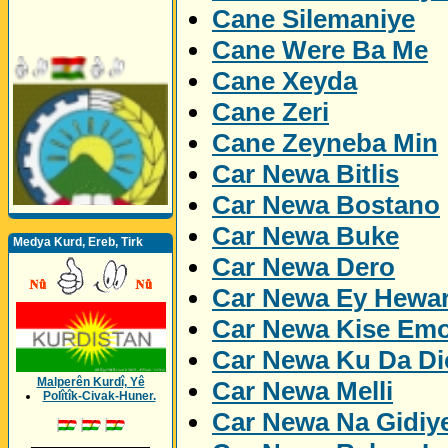
Cane Silemaniye
Cane Were Ba Me
Cane Xeyda
Cane Zeri
Cane Zeyneba Min
Car Newa Bitlis
Car Newa Bostano
Car Newa Buke
Medya Kurd, Ereb, Tirk
Car Newa Dero
Car Newa Ey Hewa
Car Newa Kise Emo
Car Newa Ku Da Dic
Malperên Kurdî, Yê
Car Newa Melli
Polîtîk-Civak-Huner.
Car Newa Na Gidiy
_________________