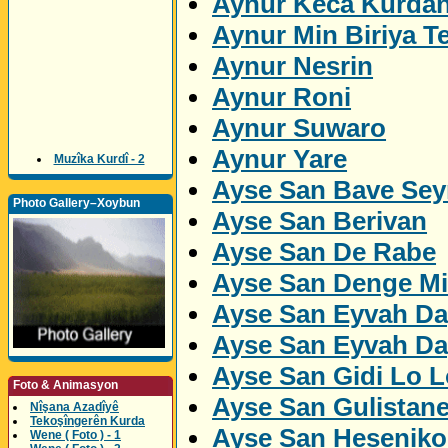
Aynur Keca Kurda
Aynur Min Biriya Te
Aynur Nesrin
Aynur Roni
Aynur Suwaro
Aynur Yare
Muzîka Kurdî - 2
Ayse San Bave Sey
Photo Gallery–Xoybun
Ayse San Berivan
Ayse San De Rabe
Ayse San Denge M
Ayse San Eyvah Da
Ayse San Eyvah Da
Ayse San Gidi Lo L
Foto & Animasyon
Ayse San Gulistan
Nîşana Azadîyê
Tekoşîngerên Kurda
Ayse San Heseniko
Wene ( Foto ) - 1