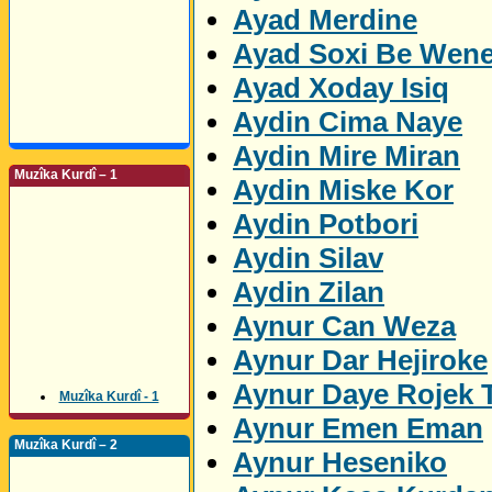
Ayad Merdine
Ayad Soxi Be Wen
Ayad Xoday Isiq
Aydin Cima Naye
Aydin Mire Miran
Muzîka Kurdî – 1
Aydin Miske Kor
Aydin Potbori
Aydin Silav
Aydin Zilan
Aynur Can Weza
Aynur Dar Hejiroke
Aynur Daye Rojek 
Muzîka Kurdî - 1
Aynur Emen Eman
Muzîka Kurdî – 2
Aynur Heseniko