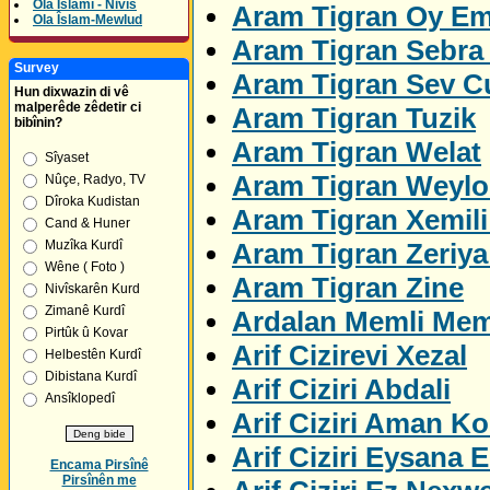
Ola Îslamî - Nivîs
Aram Tigran Oy E
Ola Îslam-Mewlud
Aram Tigran Sebra 
Survey
Aram Tigran Sev C
Hun dixwazin di vê
malperêde zêdetir ci
Aram Tigran Tuzik
bibînin?
Aram Tigran Welat
Sîyaset
Aram Tigran Weylo
Nûçe, Radyo, TV
Dîroka Kudistan
Aram Tigran Xemil
Cand & Huner
Aram Tigran Zeriya
Muzîka Kurdî
Wêne ( Foto )
Aram Tigran Zine
Nivîskarên Kurd
Zimanê Kurdî
Ardalan Memli Me
Pirtûk û Kovar
Arif Cizirevi Xezal
Helbestên Kurdî
Dibistana Kurdî
Arif Ciziri Abdali
Ansîklopedî
Arif Ciziri Aman K
Arif Ciziri Eysana E
Encama Pirsînê
Pirsînên me