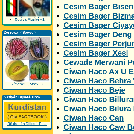
Cesim Bager Biseri
Cesim Bager Bizm
Qutî ya Muzîkê - 1
Cesim Bager Ciyay
Cesim Bager Deng
Zêrzewat ( Sewze )
Cesim Bager Perju
Cesim Bager Xesi
Cewade Merwani Po
Ciwan Haco Ax U 
Ciwan Haco Behra
Zêrzewat ( Sewze )
Ciwan Haco Beje
Ciwan Haco Billur
Sazîyên Dijberê Tirka
Ciwan Haco Bilura
Ciwan Haco Can
Rêxistinên Dijberê Tirka
Ciwan Haco Caw Be