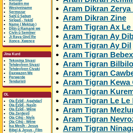
Xebatên me
Aram Dikran Zerya
Wesiyetname
Şermezar
Aram Dikran Zine
Şahî û Şabun
Şirîgatî - Yekitî
Name ( Mektup )
Aram Tigran Ax Le 
Dîtin û Ramanê we
Civîn û Semîner
Aram Tigran Ay Di
Ji Raya Giştî Re
Xonçe, Xwençe
Aram Tigran Ay Dil
Aram Tigran Bebex
Jina Kurd
Tekoşina Siyasi
Aram Tigran Bilbil
Tehdeyîyen Siyasi
Tehdeyîyen Civaki
Aram Tigran Cawbe
Daxwazen We
Perwerde
Aram Tigran Kewa 
Tenduristi
Aram Tigran Kure
OL
Aram Tigran Le Le
Ola Êzîdî - Agahdarî
Ola Êzîdî - Nasîn
Aram Tigran Mezl
Ola Êzîdî - Wêne
Ola Zerdeştî
Aram Tigran Nevro
Ola Cihû - Nivîs
Ola Cihû - Wêne
Aram Tigran Ninag
Îsa Mesîh - Jesus
Bibel & Jesus - Film