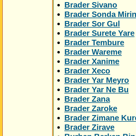
Brader Sivano
Brader Sonda Miri
Brader Sor Gul
Brader Surete Yare
Brader Tembure
Brader Wareme
Brader Xanime
Brader Xeco
Brader Yar Meyro
Brader Yar Ne Bu
Brader Zana
Brader Zaroke
Brader Zimane Kur
Brader Zirave