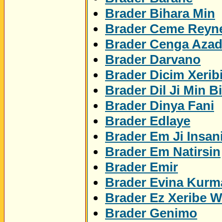
Brader Bihara Min
Brader Ceme Reyn
Brader Cenga Azad
Brader Darvano
Brader Dicim Xerib
Brader Dil Ji Min Bi
Brader Dinya Fani
Brader Edlaye
Brader Em Ji Insan
Brader Em Natirsin
Brader Emir
Brader Evina Kurm
Brader Ez Xeribe 
Brader Genimo