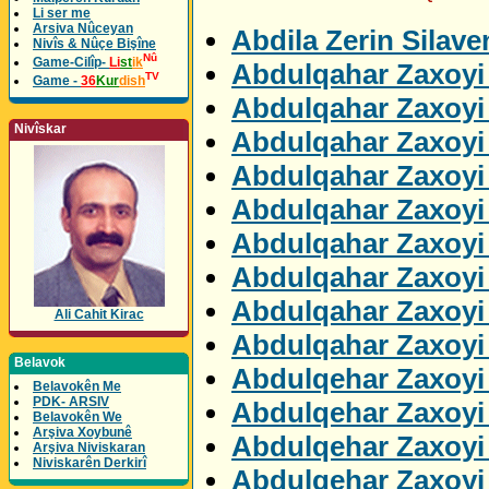
Li ser me
Arsiva Nûceyan
Abdila Zerin Silav
Nivîs & Nûçe Bişîne
Nû
Game-Cilîp-
Li
st
ik
Abdulqahar Zaxoyi 
TV
Game -
36
Kur
dish
Abdulqahar Zaxoyi 
Nivîskar
Abdulqahar Zaxoyi
Abdulqahar Zaxoyi
Abdulqahar Zaxoyi 
Abdulqahar Zaxoyi
Abdulqahar Zaxoyi
Abdulqahar Zaxoyi 
Ali Cahit Kirac
Abdulqahar Zaxoyi 
Belavok
Abdulqehar Zaxoyi
Belavokên Me
PDK- ARSIV
Abdulqehar Zaxoyi 
Belavokên We
Arşiva Xoybunê
Abdulqehar Zaxoyi 
Arşiva Niviskaran
Niviskarên Derkirî
Abdulqehar Zaxoyi