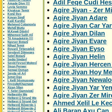
Husên M. Hebeş
Adil Feqe Cudi Hes
Amade Dive !!!!
Leyla Şemmo
Agire Jiyan - Zer M
Kiyaksar Temir
Konê Reş
Agire Jiyan Adare
Kovan Sindî
Kalê Kurdîsî
Agire Jiyan Car Yar
Mehmed Çobanoxlu
Mehdî Mutlu
Agire Jiyan Dilan
M.Kewê Dilxêrî
Mihemed Salih Alî
Tê Amadekirin !!!!
Agire Jiyan Evare
Navser Botanî
Nîhad Temir
Agire Jiyan Eyso
Royarê Tirbesipîyê
Seydayê Dilmeqes
Agire Jiyan Helin
Sebrî Botanî
Sediq Sindavî
Agire Jiyan Herce
Seyid Feysel Mojtevî
Şivan Perwer
Agire Jiyan Hoy M
Şengal Osman
Seyda yê Arî
Îsmet Dax
Agire Jiyan Newalo
Î. Xelîl Şêxmusoglu
FeyzulleKhaznawi
Agire Jiyan Yar Ye
Xizan Şîlan
Y. Sebri Qamişlokî
Agire Jiyan Zer Mi
Helbestên We
Helbest û Stranê We
Ahmed Xelil Le Kec
Helbest û Stranê Gel
Helbestê Bêperde-1
Helbestê Bêperde-2
Ali Baran Axu Can