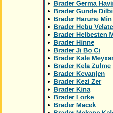
Brader Germa Havi
Brader Gunde Dilbi
Brader Harune Min
Brader Hebu Velat
Brader Helbesten 
Brader Hinne
Brader Ji Bo Ci
Brader Kale Meyxa
Brader Kela Zulme
Brader Kevanjen
Brader Kezi Zer
Brader Kina
Brader Lorke
Brader Macek
Brader Mekane Kal