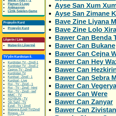
Wene ( Foto ) - 2
Ayse San Xum Xum
Flaman û Logo
Anîmasyon
Lîztik-Spielen-Game
Ayse San Zimane K
Bave Zine Liyana M
Projeyên Kurd
Bave Zine Lolo Xira
Projeyên Kurd
Bawer Can Benda 
Lêgerin / Link
Bawer Can Bukane
Malperên Lêgerinê
Bawer Can Cejna W
TV'yên Kurdistan ê.
Bawer Can Hey Wa
Kurdistan TV - Zindî-1
Kurdistan TV - Zindî-2
Bawer Can Hezkiri
Zagros TV - Zindî
Kurdistan TV
Bawer Can Sebra M
Kurdsat - Zindî - 1
Kurdsat - Live
Bawer Can Vegery
Roj - TV - Zindî - 1
Roj - TV - Zindî - html
Roj - TV - Zindî - swf
Bawer Can Were
MMC - TV
XOYBUN - TV
Bawer Can Zanyar
Şîn Şahî - TV
Êzidî - TV / Zindî
Bawer Can Zivista
Malpera Êzidî-TV/Zindî
Rojava - TV