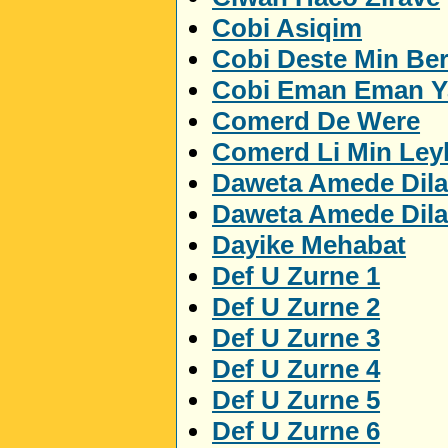
Cobi Asiqim
Cobi Deste Min Be
Cobi Eman Eman 
Comerd De Were
Comerd Li Min Ley
Daweta Amede Dila
Daweta Amede Dila
Dayike Mehabat
Def U Zurne 1
Def U Zurne 2
Def U Zurne 3
Def U Zurne 4
Def U Zurne 5
Def U Zurne 6