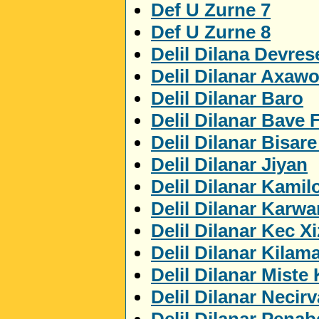
Def U Zurne 7
Def U Zurne 8
Delil Dilana Devres
Delil Dilanar Axaw
Delil Dilanar Baro
Delil Dilanar Bave 
Delil Dilanar Bisar
Delil Dilanar Jiyan
Delil Dilanar Kamil
Delil Dilanar Karwa
Delil Dilanar Kec X
Delil Dilanar Kilam
Delil Dilanar Miste
Delil Dilanar Necir
Delil Dilanar Penab