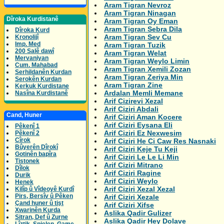
Aram Tigran Nevroz
Aram Tigran Ninagan
Dîroka Kurdistanê
Aram Tigran Oy Eman
Aram Tigran Sebra Dila
Dîroka Kurd
Aram Tigran Sev Cu
Kronolijî
Imp. Med
Aram Tigran Tuzik
200 Salê dawî
Aram Tigran Welat
Mervaniyan
Aram Tigran Weylo Limin
Cum. Mahabad
Aram Tigran Xemili Zozan
Serhildanên Kurdan
Aram Tigran Zeriya Min
Serokên Kurdan
Aram Tigran Zine
Kerkuk Kurdistane
Ardalan Memli Memane
Nasîna Kurdistanê
Arif Cizirevi Xezal
Arif Ciziri Abdali
Cand, Huner
Arif Ciziri Aman Kocere
Arif Ciziri Eysana Eli
Pêkenî 1
Arif Ciziri Ez Nexwesim
Pêkenî 2
Cîrok
Arif Ciziri He Ci Caw Res Nasnaki
Bûyerên Dîrokî
Arif Ciziri Keje Tu Keji
Gotinên bapîra
Arif Ciziri Le Le Li Min
Tistonek
Arif Ciziri Mitrano
Dîlok
Arif Ciziri Ragine
Durik
Arif Ciziri Weylo
Henek
Arif Ciziri Xezal Xezal
Kilîp û Vîdeoyê Kurdî
Pirs, Bersîv û Pêken
Arif Ciziri Xezale
Çand huner û tişt
Arif Ciziri Xifse
Xwarinên Kurda
Aslika Qadir Gulizer
Sitran, Def û Zurne
Aslika Qadir Hey Dolave