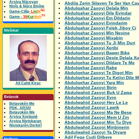
Arsiva Nûceyan
Abdila Zerin Silaven Te Ser Van Ca
Nivîs & Nûçe Bişîne
Abdulqahar Zaxoyi Delala Min
Nû
Game-Cilîp-
Li
st
ik
Abdulqahar Zaxoyi Dile Evindar
TV
Game -
36
Kur
dish
Abdulqahar Zaxoyi Em Dildarin
Abdulqahar Zaxoyi Evindarim
Abdulqahar Zaxoyi Felek Jiboy Ci
Nivîskar
Abdulqahar Zaxoyi Min Nevine
Abdulqahar Zaxoyi Mixabin
Abdulqahar Zaxoyi Tu Ji Min Duri
Abdulqahar Zaxoyi Xeribi
Abdulqehar Zaxoyi Bawer Bike
Abdulqehar Zaxoyi Deste Delala X
Abdulqehar Zaxoyi Dildare Te Me
Abdulqehar Zaxoyi Rabe
Abdulqehar Zaxoyi Te Digot Min
Abdulqehar Zaxoyi Tu Ketiyi Dile M
Abdulqehar Zaxoyi Yara Min
Ali Cahit Kirac
Abdulwahid Zaxoyi Birin
Abdulwahid Zaxoyi Buk U Zawa
Belavok
Abdulwahid Zaxoyi Evro
Abdulwahid Zaxoyi Hey Le Le
Belavokên Me
Abdulwahid Zaxoyi Lawik
PDK- ARSIV
Abdulwahid Zaxoyi Ma Ne Bese
Belavokên We
Arşiva Xoybunê
Abdulwahid Zaxoyi Mem U Zin
Arşiva Niviskaran
Abdulwahid Zaxoyi Min Tu Diye
Niviskarên Derkirî
Abdulwahid Zaxoyi Minbinerin
Abdulwahid Zaxoyi Ya Diyare
Adil Feqe Cudi Dilbere