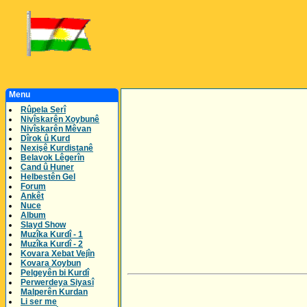
Menu
Rûpela Serî
Nivîskarên Xoybunê
Nivîskarên Mêvan
Dîrok û Kurd
Nexişê Kurdistanê
Belavok Lêgerîn
Cand û Huner
Helbestên Gel
Forum
Ankêt
Nuce
Album
Slayd Show
Muzîka Kurdî - 1
Muzîka Kurdî - 2
Kovara Xebat Vejîn
Kovara Xoybun
Pelgeyên bi Kurdî
Perwerdeya Siyasî
Malperên Kurdan
Li ser me