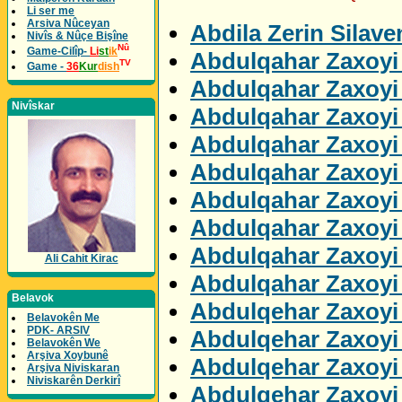
Li ser me
Arsiva Nûceyan
Abdila Zerin Silav
Nivîs & Nûçe Bişîne
Nû
Game-Cilîp-
Li
st
ik
Abdulqahar Zaxoyi 
TV
Game -
36
Kur
dish
Abdulqahar Zaxoyi 
Nivîskar
Abdulqahar Zaxoyi
Abdulqahar Zaxoyi
Abdulqahar Zaxoyi 
Abdulqahar Zaxoyi
Abdulqahar Zaxoyi
Abdulqahar Zaxoyi 
Ali Cahit Kirac
Abdulqahar Zaxoyi 
Belavok
Abdulqehar Zaxoyi
Belavokên Me
PDK- ARSIV
Abdulqehar Zaxoyi 
Belavokên We
Arşiva Xoybunê
Abdulqehar Zaxoyi 
Arşiva Niviskaran
Niviskarên Derkirî
Abdulqehar Zaxoyi