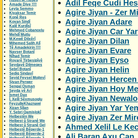
Husên M. Hebeş
Adil Feqe Cudi Hes
Amade Dive !!!!
Leyla Şemmo
Agire Jiyan - Zer M
Kiyaksar Temir
Konê Reş
Agire Jiyan Adare
Kovan Sindî
Kalê Kurdîsî
Agire Jiyan Car Yar
Mehmed Çobanoxlu
Mehdî Mutlu
Agire Jiyan Dilan
M.Kewê Dilxêrî
Mihemed Salih Alî
Tê Amadekirin !!!!
Agire Jiyan Evare
Navser Botanî
Nîhad Temir
Agire Jiyan Eyso
Royarê Tirbesipîyê
Seydayê Dilmeqes
Agire Jiyan Helin
Sebrî Botanî
Sediq Sindavî
Agire Jiyan Herce
Seyid Feysel Mojtevî
Şivan Perwer
Agire Jiyan Hoy M
Şengal Osman
Seyda yê Arî
Îsmet Dax
Agire Jiyan Newalo
Î. Xelîl Şêxmusoglu
FeyzulleKhaznawi
Agire Jiyan Yar Ye
Xizan Şîlan
Y. Sebri Qamişlokî
Agire Jiyan Zer Mi
Helbestên We
Helbest û Stranê We
Ahmed Xelil Le Kec
Helbest û Stranê Gel
Helbestê Bêperde-1
Helbestê Bêperde-2
Ali Baran Axu Can