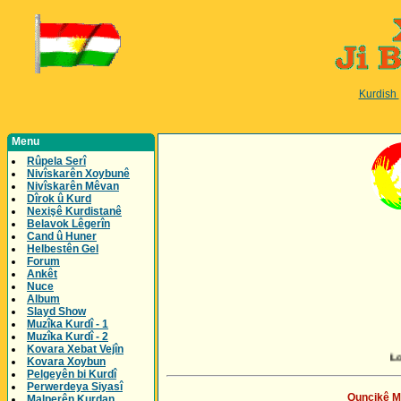
Kurdish
Menu
Rûpela Serî
Nivîskarên Xoybunê
Nivîskarên Mêvan
Dîrok û Kurd
Nexişê Kurdistanê
Belavok Lêgerîn
Cand û Huner
Helbestên Gel
Forum
Ankêt
Nuce
Album
Slayd Show
Muzîka Kurdî - 1
Muzîka Kurdî - 2
Kovara Xebat Vejîn
Loading... Tê barki
Kovara Xoybun
Pelgeyên bi Kurdî
Perwerdeya Siyasî
Quncikê Mu
Malperên Kurdan