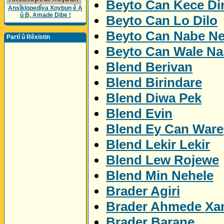
Beyto Can Kece Di
Ansîklopedîya Xoybun ê A
û B, Amade Dibe !
Beyto Can Lo Dilo
Beyto Can Nabe N
Partî û Rêxistin
Beyto Can Wale Na
Blend Berivan
Blend Birindare
Blend Diwa Pek
Blend Evin
Blend Ey Can Ware
Blend Lekir Lekir
Blend Lew Rojewe
Blend Min Nehele
Brader Agiri
Brader Ahmede Xa
Brader Barane