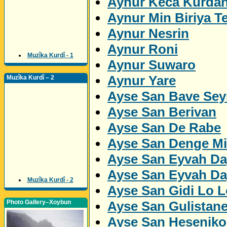
Aynur Keca Kurda
Aynur Min Biriya Te
Aynur Nesrin
Aynur Roni
Muzîka Kurdî - 1
Aynur Suwaro
Aynur Yare
Muzîka Kurdî – 2
Ayse San Bave Sey
Ayse San Berivan
Ayse San De Rabe
Ayse San Denge M
Ayse San Eyvah Da
Ayse San Eyvah Da
Muzîka Kurdî - 2
Ayse San Gidi Lo L
Ayse San Gulistan
Photo Gallery–Xoybun
Ayse San Heseniko