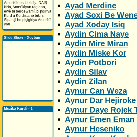
Amerîkî dest bi êrîşa DAIŞ
Ayad Merdine
kirin, Amerîkîyan ragihan,
ewê bi berdewamî, piştgiriya
Ayad Soxi Be Wen
Kurd û Kurdistanê bikin.
Sipas ji bo piştgiriya Amerîkî
Ayad Xoday Isiq
yan.
Aydin Cima Naye
Slide Show – Xoybun
Aydin Mire Miran
Aydin Miske Kor
Aydin Potbori
Aydin Silav
Aydin Zilan
Aynur Can Weza
Aynur Dar Hejiroke
Aynur Daye Rojek 
Muzîka Kurdî – 1
Aynur Emen Eman
Aynur Heseniko