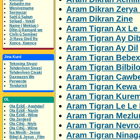
Xebatên me
Aram Dikran Zerya
Wesiyetname
Şermezar
Aram Dikran Zine
Şahî û Şabun
Şirîgatî - Yekitî
Name ( Mektup )
Aram Tigran Ax Le 
Dîtin û Ramanê we
Civîn û Semîner
Aram Tigran Ay Di
Ji Raya Giştî Re
Xonçe, Xwençe
Aram Tigran Ay Dil
Aram Tigran Bebex
Jina Kurd
Tekoşina Siyasi
Aram Tigran Bilbil
Tehdeyîyen Siyasi
Tehdeyîyen Civaki
Aram Tigran Cawbe
Daxwazen We
Perwerde
Aram Tigran Kewa 
Tenduristi
Aram Tigran Kure
OL
Aram Tigran Le Le
Ola Êzîdî - Agahdarî
Ola Êzîdî - Nasîn
Aram Tigran Mezl
Ola Êzîdî - Wêne
Ola Zerdeştî
Aram Tigran Nevro
Ola Cihû - Nivîs
Ola Cihû - Wêne
Aram Tigran Ninag
Îsa Mesîh - Jesus
Bibel & Jesus - Film