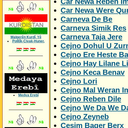
Car Newa Reben I
Car Newa Were Qu
Carneva De Be
Carneva Simik Res
Carneva Taja Jere
Malperên Kurdî, Yê
Polîtîk-Civak-Huner.
Cejno Dohul U Zur
Cejno Ere Heste B
_________________
Cejno Hay Lilane L
Cejno Keca Benav
Cejno Lori
Cejno Mal Weran I
Medya Erebî
Cejno Reben Dile
Cejno We Da We D
_________________
Cejno Zeyneb
Cesim Bager Berx