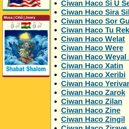
Ciwan Haco Si U Se
Ciwan Haco Sira Si
Musa | Cihû | Jewry
Ciwan Haco Sor Gu
Ciwan Haco Tu Rek
Ciwan Haco Welat
Ciwan Haco Were
Ciwan Haco Weyal 
Ciwan Haco Xatin
Perwerde ya Zimanê
Kurdî û Îngîlîzî
Ciwan Haco Xeribi
Ciwan Haco Yeriva
Ciwan Haco Zarok
Ciwan Haco Zilan
Ciwan Haco Zine
Ciwan Haco Zingil
Ciwan Haco Zirave