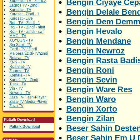
Bengin Ciyaye Ce
Kurdistan TV - Zindî-2
Zagros TV - Zindî
Bengin Delale Ben
Kurdistan TV
Kurdsat - Zindî - 1
Kurdsat - Live
Bengin Dem Demm
Roj - TV - Zindî - 1
Roj - TV - Zindî - html
Bengin Hevalo
Roj - TV - Zindî - swf
MMC - TV
Bengin Mendane
XOYBUN - TV
Şîn Şahî - TV
Bengin Newroz
Êzidî - TV / Zindî
Malpera Êzidî-TV/Zindî
Bengin Rasta Badi
Rojava - TV
KNN - TV
Rojhelat- TV
Bengin Roni
Zagros - TV
Komala - TV
Bengin Sevin
Kurd-1 TV - Zindî
Tishk - TV
Bengin Ware Res
Vîn - TV
Newroz - TV
Bengin Waro
Zaza TV-Flash-Player
Zaza-TV-Media-Player
Zaza TV
Bengin Xorto
Bengin Zilan
Paltalk Download
Beser Sahin Deste
Paltalk Download
Beser Sahin Em U