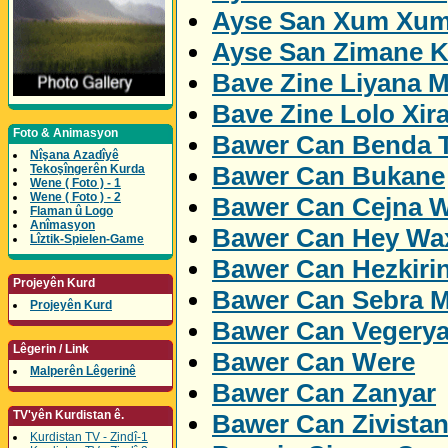
Ayse San Xum Xum
Ayse San Zimane K
Bave Zine Liyana M
Bave Zine Lolo Xira
Foto & Animasyon
Bawer Can Benda 
Nîşana Azadîyê
Bawer Can Bukane
Tekoşîngerên Kurda
Wene ( Foto ) - 1
Wene ( Foto ) - 2
Bawer Can Cejna W
Flaman û Logo
Anîmasyon
Bawer Can Hey Wa
Lîztik-Spielen-Game
Bawer Can Hezkiri
Projeyên Kurd
Bawer Can Sebra M
Projeyên Kurd
Bawer Can Vegery
Lêgerin / Link
Bawer Can Were
Malperên Lêgerinê
Bawer Can Zanyar
TV'yên Kurdistan ê.
Bawer Can Zivista
Kurdistan TV - Zindî-1