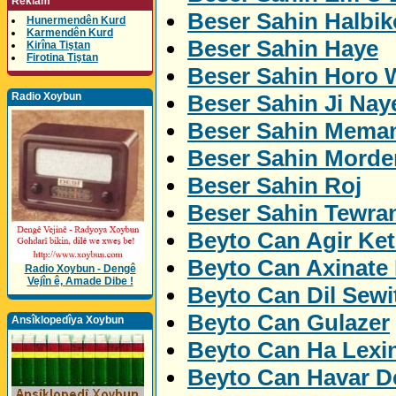
Reklam
Beser Sahin Halbik
Hunermendên Kurd
Karmendên Kurd
Beser Sahin Haye
Kirîna Tiştan
Firotina Tiştan
Beser Sahin Horo 
Beser Sahin Ji Nay
Radio Xoybun
Beser Sahin Mema
Beser Sahin Morde
Beser Sahin Roj
Beser Sahin Tewra
Beyto Can Agir Ket
Beyto Can Axinate
Radio Xoybun - Dengê
Vejîn ê, Amade Dibe !
Beyto Can Dil Sewi
Beyto Can Gulazer
Ansîklopedîya Xoybun
Beyto Can Ha Lexi
Beyto Can Havar De