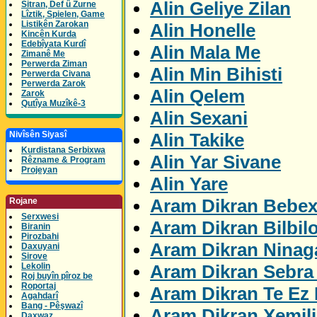
Alin Geliye Zilan
Sitran, Def û Zurne
Lîztik, Spielen, Game
Listikên Zarokan
Alin Honelle
Kincên Kurda
Edebîyata Kurdî
Alin Mala Me
Zimanê Me
Perwerda Ziman
Alin Min Bihisti
Perwerda Civana
Perwerda Zarok
Alin Qelem
Zarok
Qutîya Muzîkê-3
Alin Sexani
Alin Takike
Nivîsên Siyasî
Kurdistana Serbixwa
Alin Yar Sivane
Rêzname & Program
Projeyan
Alin Yare
Aram Dikran Bebex
Rojane
Serxwesi
Aram Dikran Bilbil
Biranin
Pirozbahi
Aram Dikran Ninag
Daxuyani
Sirove
Aram Dikran Sebra 
Lekolin
Roj buyîn pîroz be
Roportaj
Aram Dikran Te Ez 
Agahdarî
Bang - Pêşwazî
Aram Dikran Xemil
Daxwaz