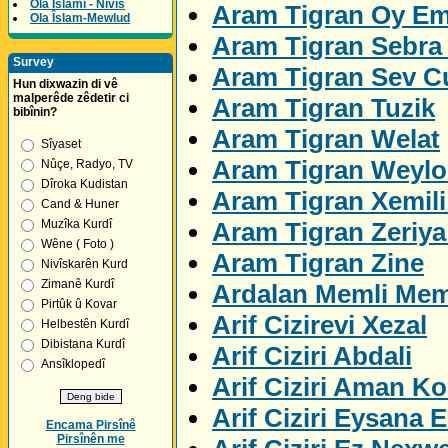
Ola Îslamî - Nivîs
Aram Tigran Oy E
Ola Îslam-Mewlud
Aram Tigran Sebra 
Survey
Aram Tigran Sev C
Hun dixwazin di vê
malperêde zêdetir ci
Aram Tigran Tuzik
bibînin?
Aram Tigran Welat
Sîyaset
Aram Tigran Weylo
Nûçe, Radyo, TV
Dîroka Kudistan
Aram Tigran Xemil
Cand & Huner
Aram Tigran Zeriya
Muzîka Kurdî
Wêne ( Foto )
Aram Tigran Zine
Nivîskarên Kurd
Zimanê Kurdî
Ardalan Memli Me
Pirtûk û Kovar
Arif Cizirevi Xezal
Helbestên Kurdî
Dibistana Kurdî
Arif Ciziri Abdali
Ansîklopedî
Arif Ciziri Aman K
Arif Ciziri Eysana E
Encama Pirsînê
Pirsînên me