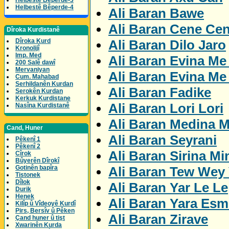
Helbestê Bêperde-3
Helbestê Bêperde-4
Ali Baran Bawe
Ali Baran Cene Ce
Dîroka Kurdistanê
Ali Baran Dilo Jaro
Dîroka Kurd
Kronolijî
Imp. Med
Ali Baran Evina Me
200 Salê dawî
Mervaniyan
Ali Baran Evina Me
Cum. Mahabad
Serhildanên Kurdan
Ali Baran Fadike
Serokên Kurdan
Kerkuk Kurdistane
Ali Baran Lori Lori
Nasîna Kurdistanê
Ali Baran Medina M
Cand, Huner
Ali Baran Seyrani
Pêkenî 1
Pêkenî 2
Ali Baran Sirina Mi
Cîrok
Bûyerên Dîrokî
Ali Baran Tew Wey 
Gotinên bapîra
Tistonek
Dîlok
Ali Baran Yar Le Le
Durik
Henek
Ali Baran Yara Esm
Kilîp û Vîdeoyê Kurdî
Pirs, Bersîv û Pêken
Ali Baran Zirave
Çand huner û tişt
Xwarinên Kurda