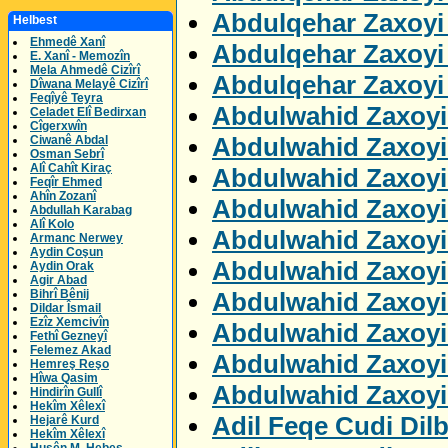
Abdulqehar Zaxoyi 
Helbest
Ehmedê Xanî
Abdulqehar Zaxoyi 
E. Xanî - Memozîn
Mela Ahmedê Cizîrî
Abdulqehar Zaxoyi
Dîwana Melayê Cizîrî
Feqîyê Teyra
Abdulwahid Zaxoyi 
Celadet Elî Bedirxan
Cîgerxwîn
Abdulwahid Zaxoyi
Ciwanê Abdal
Osman Sebrî
Alî Cahît Kiraç
Abdulwahid Zaxoyi
Feqîr Ehmed
Ahîn Zozanî
Abdulwahid Zaxoyi
Abdullah Karabag
Alî Kolo
Abdulwahid Zaxoyi
Armanc Nerwey
Aydin Coşun
Abdulwahid Zaxoyi
Aydin Orak
Agir Abad
Abdulwahid Zaxoyi
Bihrî Bênij
Dildar Îsmail
Ezîz Xemcivîn
Abdulwahid Zaxoyi
Fethî Gezneyî
Felemez Akad
Abdulwahid Zaxoyi
Hemreş Reşo
Hîwa Qasim
Abdulwahid Zaxoyi
Hindirîn Gullî
Hekîm Xêlexî
Adil Feqe Cudi Dil
Hejarê Kurd
Hekîm Xêlexî