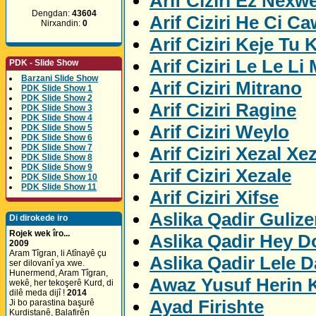
Arif Ciziri Ez Nexw
Dengdan:
43604
Arif Ciziri He Ci C
Nirxandin:
0
Arif Ciziri Keje Tu K
Arif Ciziri Le Le Li
PDK - Slide Show
Barzani Slide Show
Arif Ciziri Mitrano
PDK Slide Show 1
PDK Slide Show 2
Arif Ciziri Ragine
PDK Slide Show 3
PDK Slide Show 4
Arif Ciziri Weylo
PDK Slide Show 5
PDK Slide Show 6
PDK Slide Show 7
Arif Ciziri Xezal Xe
PDK Slide Show 8
PDK Slide Show 9
Arif Ciziri Xezale
PDK Slide Show 10
PDK Slide Show 11
Arif Ciziri Xifse
Aslika Qadir Gulize
Di dirokede iro
Rojek wek îro...
Aslika Qadir Hey D
2009
Aram Tîgran, li Atînayê çu
Aslika Qadir Lele D
ser dilovanî ya xwe.
Hunermend, Aram Tîgran,
Awaz Yusuf Herin 
wekê, her tekoşerê Kurd, di
dilê meda dijî !
2014
Ayad Firishte
Ji bo parastina başurê
Kurdistanê, Balafirên