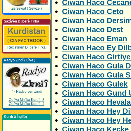
Ciwan Haco Cecan
Zêrzewat ( Sewze )
Ciwan Haco Ceto
Ciwan Haco Dersi
Sazîyên Dijberê Tirka
Ciwan Haco Dest
Ciwan Haco Eman
Ciwan Haco Ey Dil
Rêxistinên Dijberê Tirka
Ciwan Haco Girtiye
Radyo Zindî ( Lîve )
Ciwan Haco Gula D
Ciwan Haco Gula S
Ciwan Haco Gulek
Ciwan Haco Gund U
7 - Radyo yên Zindî
Ciwan Haco Hevala
Qutîya Mizîka Kurdî - 3
Qutîya Mizîka Kurdî - 4
Ciwan Haco Hey Di
Kurdî û Îngîlîzî
Ciwan Haco Hey H
Ciwan Haco Kecke