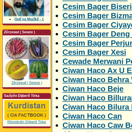
Cesim Bager Biseri
Cesim Bager Bizm
Qutî ya Muzîkê - 1
Cesim Bager Ciyay
Cesim Bager Deng
Zêrzewat ( Sewze )
Cesim Bager Perju
Cesim Bager Xesi
Cewade Merwani Po
Ciwan Haco Ax U 
Ciwan Haco Behra
Zêrzewat ( Sewze )
Ciwan Haco Beje
Ciwan Haco Billur
Sazîyên Dijberê Tirka
Ciwan Haco Bilura
Ciwan Haco Can
Rêxistinên Dijberê Tirka
Ciwan Haco Caw Be