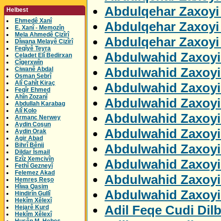
Abdulqehar Zaxoyi 
Helbest
Ehmedê Xanî
Abdulqehar Zaxoyi 
E. Xanî - Memozîn
Mela Ahmedê Cizîrî
Abdulqehar Zaxoyi
Dîwana Melayê Cizîrî
Feqîyê Teyra
Abdulwahid Zaxoyi 
Celadet Elî Bedirxan
Cîgerxwîn
Abdulwahid Zaxoyi
Ciwanê Abdal
Osman Sebrî
Alî Cahît Kiraç
Abdulwahid Zaxoyi
Feqîr Ehmed
Ahîn Zozanî
Abdulwahid Zaxoyi
Abdullah Karabag
Alî Kolo
Abdulwahid Zaxoyi
Armanc Nerwey
Aydin Coşun
Abdulwahid Zaxoyi
Aydin Orak
Agir Abad
Abdulwahid Zaxoyi
Bihrî Bênij
Dildar Îsmail
Ezîz Xemcivîn
Abdulwahid Zaxoyi
Fethî Gezneyî
Felemez Akad
Abdulwahid Zaxoyi
Hemreş Reşo
Hîwa Qasim
Abdulwahid Zaxoyi
Hindirîn Gullî
Hekîm Xêlexî
Adil Feqe Cudi Dil
Hejarê Kurd
Hekîm Xêlexî