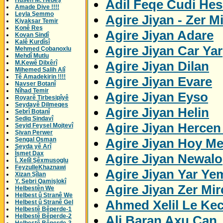
Husên M. Hebeş
Adil Feqe Cudi Hes
Amade Dive !!!!
Leyla Şemmo
Agire Jiyan - Zer M
Kiyaksar Temir
Konê Reş
Agire Jiyan Adare
Kovan Sindî
Kalê Kurdîsî
Agire Jiyan Car Yar
Mehmed Çobanoxlu
Mehdî Mutlu
Agire Jiyan Dilan
M.Kewê Dilxêrî
Mihemed Salih Alî
Tê Amadekirin !!!!
Agire Jiyan Evare
Navser Botanî
Nîhad Temir
Agire Jiyan Eyso
Royarê Tirbesipîyê
Seydayê Dilmeqes
Agire Jiyan Helin
Sebrî Botanî
Sediq Sindavî
Agire Jiyan Herce
Seyid Feysel Mojtevî
Şivan Perwer
Agire Jiyan Hoy M
Şengal Osman
Seyda yê Arî
Îsmet Dax
Agire Jiyan Newalo
Î. Xelîl Şêxmusoglu
FeyzulleKhaznawi
Agire Jiyan Yar Ye
Xizan Şîlan
Y. Sebri Qamişlokî
Agire Jiyan Zer Mi
Helbestên We
Helbest û Stranê We
Ahmed Xelil Le Kec
Helbest û Stranê Gel
Helbestê Bêperde-1
Helbestê Bêperde-2
Ali Baran Axu Can