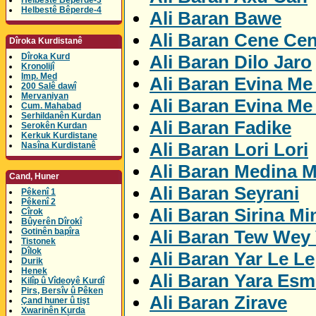
Helbestê Bêperde-3
Helbestê Bêperde-4
Ali Baran Bawe
Ali Baran Cene Ce
Dîroka Kurdistanê
Ali Baran Dilo Jaro
Dîroka Kurd
Kronolijî
Imp. Med
Ali Baran Evina Me
200 Salê dawî
Mervaniyan
Ali Baran Evina Me
Cum. Mahabad
Serhildanên Kurdan
Ali Baran Fadike
Serokên Kurdan
Kerkuk Kurdistane
Ali Baran Lori Lori
Nasîna Kurdistanê
Ali Baran Medina M
Cand, Huner
Ali Baran Seyrani
Pêkenî 1
Pêkenî 2
Ali Baran Sirina Mi
Cîrok
Bûyerên Dîrokî
Ali Baran Tew Wey 
Gotinên bapîra
Tistonek
Dîlok
Ali Baran Yar Le Le
Durik
Henek
Ali Baran Yara Esm
Kilîp û Vîdeoyê Kurdî
Pirs, Bersîv û Pêken
Ali Baran Zirave
Çand huner û tişt
Xwarinên Kurda