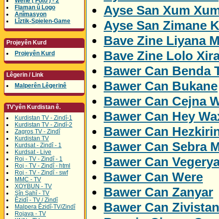
Wene ( Foto ) - 2
Ayse San Xum Xum
Flaman û Logo
Anîmasyon
Lîztik-Spielen-Game
Ayse San Zimane K
Bave Zine Liyana M
Projeyên Kurd
Bave Zine Lolo Xira
Projeyên Kurd
Bawer Can Benda 
Lêgerin / Link
Bawer Can Bukane
Malperên Lêgerinê
Bawer Can Cejna W
TV'yên Kurdistan ê.
Bawer Can Hey Wa
Kurdistan TV - Zindî-1
Kurdistan TV - Zindî-2
Bawer Can Hezkiri
Zagros TV - Zindî
Kurdistan TV
Bawer Can Sebra M
Kurdsat - Zindî - 1
Kurdsat - Live
Bawer Can Vegery
Roj - TV - Zindî - 1
Roj - TV - Zindî - html
Roj - TV - Zindî - swf
Bawer Can Were
MMC - TV
XOYBUN - TV
Bawer Can Zanyar
Şîn Şahî - TV
Êzidî - TV / Zindî
Bawer Can Zivista
Malpera Êzidî-TV/Zindî
Rojava - TV