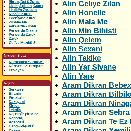
Alin Geliye Zilan
Sitran, Def û Zurne
Lîztik, Spielen, Game
Listikên Zarokan
Alin Honelle
Kincên Kurda
Edebîyata Kurdî
Alin Mala Me
Zimanê Me
Perwerda Ziman
Alin Min Bihisti
Perwerda Civana
Perwerda Zarok
Alin Qelem
Zarok
Qutîya Muzîkê-3
Alin Sexani
Alin Takike
Nivîsên Siyasî
Kurdistana Serbixwa
Alin Yar Sivane
Rêzname & Program
Projeyan
Alin Yare
Aram Dikran Bebex
Rojane
Serxwesi
Aram Dikran Bilbil
Biranin
Pirozbahi
Aram Dikran Ninag
Daxuyani
Sirove
Aram Dikran Sebra 
Lekolin
Roj buyîn pîroz be
Roportaj
Aram Dikran Te Ez 
Agahdarî
Bang - Pêşwazî
Aram Dikran Xemil
Daxwaz