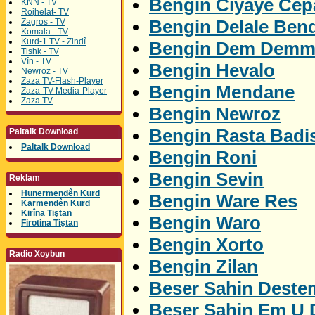
Bengin Ciyaye Ce
KNN - TV
Rojhelat- TV
Bengin Delale Ben
Zagros - TV
Komala - TV
Kurd-1 TV - Zindî
Bengin Dem Demm
Tishk - TV
Vîn - TV
Bengin Hevalo
Newroz - TV
Zaza TV-Flash-Player
Bengin Mendane
Zaza-TV-Media-Player
Zaza TV
Bengin Newroz
Bengin Rasta Badi
Paltalk Download
Paltalk Download
Bengin Roni
Bengin Sevin
Reklam
Hunermendên Kurd
Bengin Ware Res
Karmendên Kurd
Kirîna Tiştan
Bengin Waro
Firotina Tiştan
Bengin Xorto
Radio Xoybun
Bengin Zilan
Beser Sahin Deste
Beser Sahin Em U