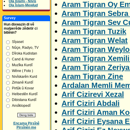
Ola Îslamî - Nivîs
Aram Tigran Oy E
Ola Îslam-Mewlud
Aram Tigran Sebra 
Survey
Aram Tigran Sev C
Hun dixwazin di vê
malperêde zêdetir ci
Aram Tigran Tuzik
bibînin?
Aram Tigran Welat
Sîyaset
Aram Tigran Weylo
Nûçe, Radyo, TV
Dîroka Kudistan
Aram Tigran Xemil
Cand & Huner
Aram Tigran Zeriya
Muzîka Kurdî
Wêne ( Foto )
Aram Tigran Zine
Nivîskarên Kurd
Zimanê Kurdî
Ardalan Memli Me
Pirtûk û Kovar
Arif Cizirevi Xezal
Helbestên Kurdî
Dibistana Kurdî
Arif Ciziri Abdali
Ansîklopedî
Arif Ciziri Aman K
Arif Ciziri Eysana E
Encama Pirsînê
Pirsînên me