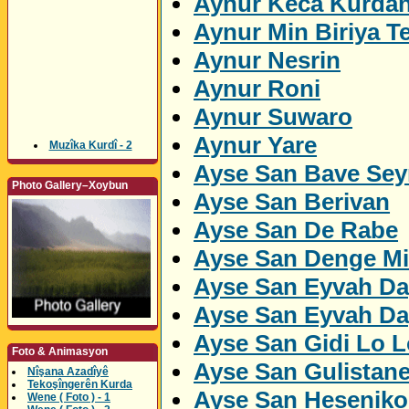
Aynur Keca Kurda
Aynur Min Biriya Te
Aynur Nesrin
Aynur Roni
Aynur Suwaro
Aynur Yare
Muzîka Kurdî - 2
Ayse San Bave Sey
Photo Gallery–Xoybun
Ayse San Berivan
Ayse San De Rabe
Ayse San Denge M
Ayse San Eyvah Da
Ayse San Eyvah Da
Ayse San Gidi Lo L
Foto & Animasyon
Ayse San Gulistan
Nîşana Azadîyê
Tekoşîngerên Kurda
Ayse San Heseniko
Wene ( Foto ) - 1