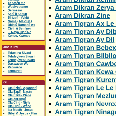
Xebatên me
Aram Dikran Zerya
Wesiyetname
Şermezar
Aram Dikran Zine
Şahî û Şabun
Şirîgatî - Yekitî
Name ( Mektup )
Aram Tigran Ax Le 
Dîtin û Ramanê we
Civîn û Semîner
Aram Tigran Ay Di
Ji Raya Giştî Re
Xonçe, Xwençe
Aram Tigran Ay Dil
Aram Tigran Bebex
Jina Kurd
Tekoşina Siyasi
Aram Tigran Bilbil
Tehdeyîyen Siyasi
Tehdeyîyen Civaki
Aram Tigran Cawbe
Daxwazen We
Perwerde
Aram Tigran Kewa 
Tenduristi
Aram Tigran Kure
OL
Aram Tigran Le Le
Ola Êzîdî - Agahdarî
Ola Êzîdî - Nasîn
Aram Tigran Mezl
Ola Êzîdî - Wêne
Ola Zerdeştî
Aram Tigran Nevro
Ola Cihû - Nivîs
Ola Cihû - Wêne
Aram Tigran Ninag
Îsa Mesîh - Jesus
Bibel & Jesus - Film