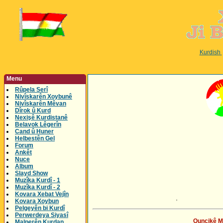
Kurdish
Menu
Rûpela Serî
Nivîskarên Xoybunê
Nivîskarên Mêvan
Dîrok û Kurd
Nexişê Kurdistanê
Belavok Lêgerîn
Cand û Huner
Helbestên Gel
Forum
Ankêt
Nuce
Album
Slayd Show
Muzîka Kurdî - 1
Muzîka Kurdî - 2
Kovara Xebat Vejîn
Kovara Xoybun
Pelgeyên bi Kurdî
Perwerdeya Siyasî
Quncikê Mu
Malperên Kurdan