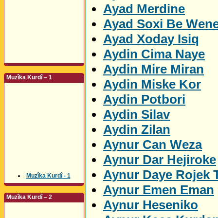
Ayad Merdine
Ayad Soxi Be Wen
Ayad Xoday Isiq
Aydin Cima Naye
Aydin Mire Miran
Muzîka Kurdî – 1
Aydin Miske Kor
Aydin Potbori
Aydin Silav
Aydin Zilan
Aynur Can Weza
Aynur Dar Hejiroke
Aynur Daye Rojek 
Muzîka Kurdî - 1
Aynur Emen Eman
Muzîka Kurdî – 2
Aynur Heseniko