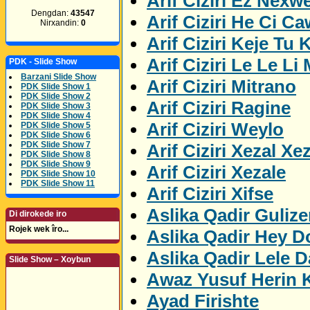
Arif Ciziri Ez Nexw
Dengdan:
43547
Arif Ciziri He Ci C
Nirxandin:
0
Arif Ciziri Keje Tu K
Arif Ciziri Le Le Li
PDK - Slide Show
Barzani Slide Show
Arif Ciziri Mitrano
PDK Slide Show 1
PDK Slide Show 2
Arif Ciziri Ragine
PDK Slide Show 3
PDK Slide Show 4
Arif Ciziri Weylo
PDK Slide Show 5
PDK Slide Show 6
PDK Slide Show 7
Arif Ciziri Xezal Xe
PDK Slide Show 8
PDK Slide Show 9
Arif Ciziri Xezale
PDK Slide Show 10
PDK Slide Show 11
Arif Ciziri Xifse
Aslika Qadir Gulize
Di dirokede iro
Rojek wek îro...
Aslika Qadir Hey D
Aslika Qadir Lele D
Slide Show – Xoybun
Awaz Yusuf Herin 
Ayad Firishte