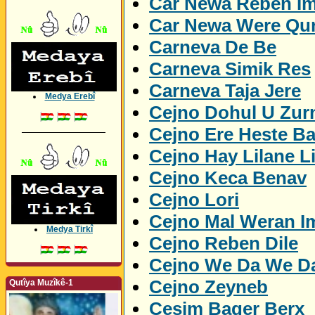
Car Newa Reben I
Car Newa Were Qu
Carneva De Be
Carneva Simik Res
Carneva Taja Jere
Medya Erebî
Cejno Dohul U Zur
Cejno Ere Heste B
_________________
Cejno Hay Lilane L
Cejno Keca Benav
Cejno Lori
Cejno Mal Weran I
Medya Tirkî
Cejno Reben Dile
Cejno We Da We D
Cejno Zeyneb
Qutîya Muzîkê-1
Cesim Bager Berx