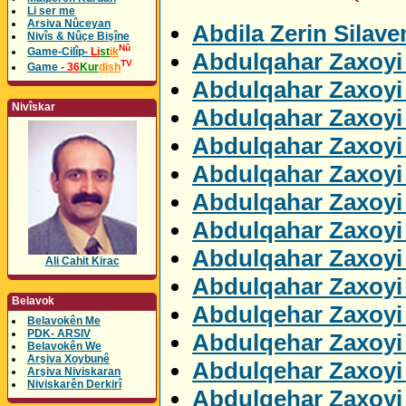
Li ser me
Arsiva Nûceyan
Abdila Zerin Silav
Nivîs & Nûçe Bişîne
Nû
Game-Cilîp-
Li
st
ik
Abdulqahar Zaxoyi 
TV
Game -
36
Kur
dish
Abdulqahar Zaxoyi 
Nivîskar
Abdulqahar Zaxoyi
Abdulqahar Zaxoyi
Abdulqahar Zaxoyi 
Abdulqahar Zaxoyi
Abdulqahar Zaxoyi
Abdulqahar Zaxoyi 
Ali Cahit Kirac
Abdulqahar Zaxoyi 
Belavok
Abdulqehar Zaxoyi
Belavokên Me
PDK- ARSIV
Abdulqehar Zaxoyi 
Belavokên We
Arşiva Xoybunê
Abdulqehar Zaxoyi 
Arşiva Niviskaran
Niviskarên Derkirî
Abdulqehar Zaxoyi