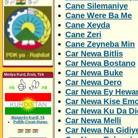
Cane Silemaniye
Cane Were Ba Me
Cane Xeyda
Cane Zeri
Cane Zeyneba Min
Car Newa Bitlis
Car Newa Bostano
Car Newa Buke
Medya Kurd, Ereb, Tirk
Car Newa Dero
Car Newa Ey Hewa
Car Newa Kise Emo
Car Newa Ku Da Dic
Malperên Kurdî, Yê
Car Newa Melli
Polîtîk-Civak-Huner.
Car Newa Na Gidiy
_________________