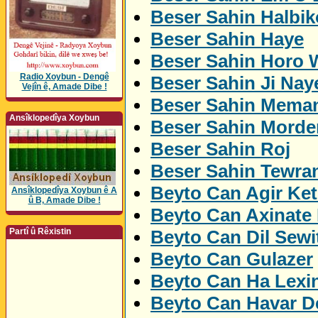
Beser Sahin Halbik
Beser Sahin Haye
Beser Sahin Horo 
Radio Xoybun - Dengê
Beser Sahin Ji Nay
Vejîn ê, Amade Dibe !
Beser Sahin Mema
Ansîklopedîya Xoybun
Beser Sahin Morde
Beser Sahin Roj
Beser Sahin Tewra
Beyto Can Agir Ket
Ansîklopedîya Xoybun ê A
û B, Amade Dibe !
Beyto Can Axinate
Beyto Can Dil Sewi
Partî û Rêxistin
Beyto Can Gulazer
Beyto Can Ha Lexi
Beyto Can Havar De