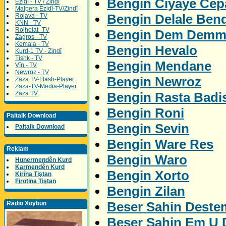
Bengin Ciyaye Ce
Êzidî - TV / Zindî
Malpera Êzidî-TV/Zindî
Bengin Delale Ben
Rojava - TV
KNN - TV
Rojhelat- TV
Bengin Dem Demm
Zagros - TV
Komala - TV
Bengin Hevalo
Kurd-1 TV - Zindî
Tishk - TV
Bengin Mendane
Vîn - TV
Newroz - TV
Bengin Newroz
Zaza TV-Flash-Player
Zaza-TV-Media-Player
Bengin Rasta Badi
Zaza TV
Bengin Roni
Paltalk Download
Bengin Sevin
Paltalk Download
Bengin Ware Res
Reklam
Bengin Waro
Hunermendên Kurd
Karmendên Kurd
Bengin Xorto
Kirîna Tiştan
Firotina Tiştan
Bengin Zilan
Beser Sahin Deste
Radio Xoybun
Beser Sahin Em U