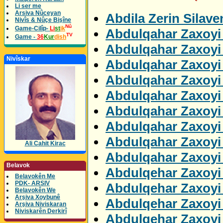
Li ser me
Arsiva Nûceyan
Abdila Zerin Silav
Nivîs & Nûçe Bişîne
Nû
Game-Cilîp-
Li
st
ik
Abdulqahar Zaxoyi 
TV
Game -
36
Kur
dish
Abdulqahar Zaxoyi 
Nivîskar
Abdulqahar Zaxoyi
Abdulqahar Zaxoyi
Abdulqahar Zaxoyi 
Abdulqahar Zaxoyi
Abdulqahar Zaxoyi
Abdulqahar Zaxoyi 
Ali Cahit Kirac
Abdulqahar Zaxoyi 
Belavok
Abdulqehar Zaxoyi
Belavokên Me
PDK- ARSIV
Abdulqehar Zaxoyi 
Belavokên We
Arşiva Xoybunê
Abdulqehar Zaxoyi 
Arşiva Niviskaran
Niviskarên Derkirî
Abdulqehar Zaxoyi