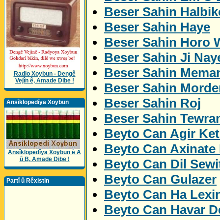
Beser Sahin Halbik
Beser Sahin Haye
Beser Sahin Horo 
Beser Sahin Ji Nay
Beser Sahin Mema
Radio Xoybun - Dengê
Vejîn ê, Amade Dibe !
Beser Sahin Morde
Beser Sahin Roj
Ansîklopedîya Xoybun
Beser Sahin Tewra
Beyto Can Agir Ket
Beyto Can Axinate
Ansîklopedîya Xoybun ê A
û B, Amade Dibe !
Beyto Can Dil Sewi
Beyto Can Gulazer
Partî û Rêxistin
Beyto Can Ha Lexi
Beyto Can Havar De