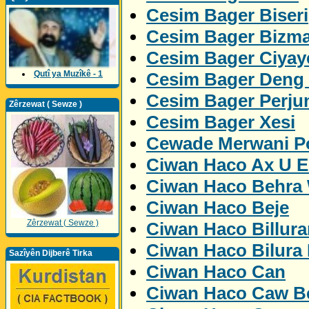
Cesim Bager Biseri
Cesim Bager Bizm
Cesim Bager Ciyay
Cesim Bager Deng
Qutî ya Muzîkê - 1
Cesim Bager Perju
Zêrzewat ( Sewze )
Cesim Bager Xesi
Cewade Merwani Po
Ciwan Haco Ax U 
Ciwan Haco Behra
Ciwan Haco Beje
Zêrzewat ( Sewze )
Ciwan Haco Billur
Ciwan Haco Bilura
Sazîyên Dijberê Tirka
Ciwan Haco Can
Ciwan Haco Caw Be