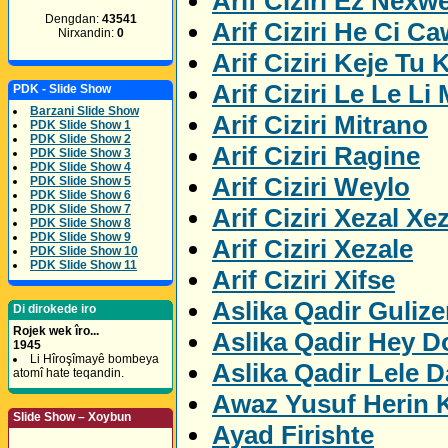
Arif Ciziri Ez Nexw
Dengdan:
43541
Arif Ciziri He Ci C
Nirxandin:
0
Arif Ciziri Keje Tu K
Arif Ciziri Le Le Li
PDK - Slide Show
Barzani Slide Show
Arif Ciziri Mitrano
PDK Slide Show 1
PDK Slide Show 2
Arif Ciziri Ragine
PDK Slide Show 3
PDK Slide Show 4
Arif Ciziri Weylo
PDK Slide Show 5
PDK Slide Show 6
PDK Slide Show 7
Arif Ciziri Xezal Xe
PDK Slide Show 8
PDK Slide Show 9
Arif Ciziri Xezale
PDK Slide Show 10
PDK Slide Show 11
Arif Ciziri Xifse
Aslika Qadir Gulize
Di dirokede iro
Rojek wek îro...
Aslika Qadir Hey D
1945
Li Hîroşîmayê bombeya
Aslika Qadir Lele D
atomî hate teqandin.
Awaz Yusuf Herin 
Slide Show – Xoybun
Ayad Firishte