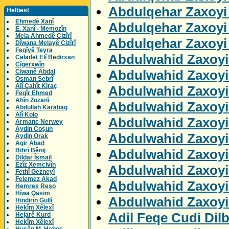
Abdulqehar Zaxoyi 
Helbest
Ehmedê Xanî
Abdulqehar Zaxoyi 
E. Xanî - Memozîn
Mela Ahmedê Cizîrî
Abdulqehar Zaxoyi
Dîwana Melayê Cizîrî
Feqîyê Teyra
Abdulwahid Zaxoyi 
Celadet Elî Bedirxan
Cîgerxwîn
Abdulwahid Zaxoyi
Ciwanê Abdal
Osman Sebrî
Alî Cahît Kiraç
Abdulwahid Zaxoyi
Feqîr Ehmed
Ahîn Zozanî
Abdulwahid Zaxoyi
Abdullah Karabag
Alî Kolo
Abdulwahid Zaxoyi
Armanc Nerwey
Aydin Coşun
Abdulwahid Zaxoyi
Aydin Orak
Agir Abad
Abdulwahid Zaxoyi
Bihrî Bênij
Dildar Îsmail
Ezîz Xemcivîn
Abdulwahid Zaxoyi
Fethî Gezneyî
Felemez Akad
Abdulwahid Zaxoyi
Hemreş Reşo
Hîwa Qasim
Abdulwahid Zaxoyi
Hindirîn Gullî
Hekîm Xêlexî
Adil Feqe Cudi Dil
Hejarê Kurd
Hekîm Xêlexî