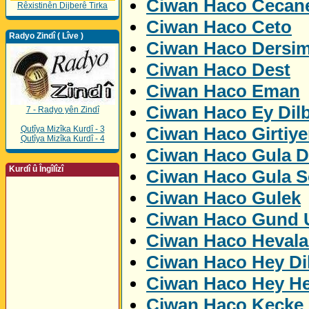
Ciwan Haco Cecan
Rêxistinên Dijberê Tirka
Ciwan Haco Ceto
Radyo Zindî ( Lîve )
Ciwan Haco Dersi
Ciwan Haco Dest
Ciwan Haco Eman
Ciwan Haco Ey Dil
7 - Radyo yên Zindî
Ciwan Haco Girtiye
Qutîya Mizîka Kurdî - 3
Qutîya Mizîka Kurdî - 4
Ciwan Haco Gula D
Kurdî û Îngîlîzî
Ciwan Haco Gula S
Ciwan Haco Gulek
Ciwan Haco Gund U
Ciwan Haco Hevala
Ciwan Haco Hey Di
Ciwan Haco Hey H
Ciwan Haco Kecke