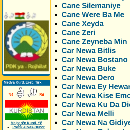
Cane Silemaniye
Cane Were Ba Me
Cane Xeyda
Cane Zeri
Cane Zeyneba Min
Car Newa Bitlis
Car Newa Bostano
Car Newa Buke
Car Newa Dero
Medya Kurd, Ereb, Tirk
Car Newa Ey Hewa
Car Newa Kise Emo
Car Newa Ku Da Dic
Car Newa Melli
Car Newa Na Gidiy
Malperên Kurdî, Yê
Polîtîk-Civak-Huner.