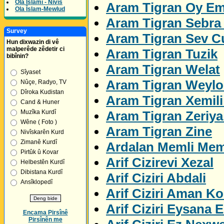
Ola Îslamî - Nivîs
Aram Tigran Oy E
Ola Îslam-Mewlud
Aram Tigran Sebra 
Survey
Aram Tigran Sev C
Hun dixwazin di vê
malperêde zêdetir ci
Aram Tigran Tuzik
bibînin?
Aram Tigran Welat
Sîyaset
Aram Tigran Weylo
Nûçe, Radyo, TV
Dîroka Kudistan
Aram Tigran Xemil
Cand & Huner
Aram Tigran Zeriya
Muzîka Kurdî
Wêne ( Foto )
Aram Tigran Zine
Nivîskarên Kurd
Zimanê Kurdî
Ardalan Memli Me
Pirtûk û Kovar
Arif Cizirevi Xezal
Helbestên Kurdî
Dibistana Kurdî
Arif Ciziri Abdali
Ansîklopedî
Arif Ciziri Aman K
Arif Ciziri Eysana E
Encama Pirsînê
Pirsînên me