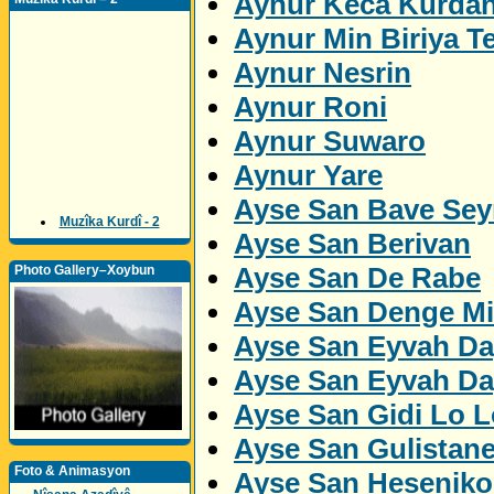
Aynur Keca Kurda
Aynur Min Biriya Te
Aynur Nesrin
Aynur Roni
Aynur Suwaro
Aynur Yare
Ayse San Bave Sey
Muzîka Kurdî - 2
Ayse San Berivan
Ayse San De Rabe
Photo Gallery–Xoybun
Ayse San Denge M
Ayse San Eyvah Da
Ayse San Eyvah Da
Ayse San Gidi Lo L
Ayse San Gulistan
Foto & Animasyon
Ayse San Heseniko