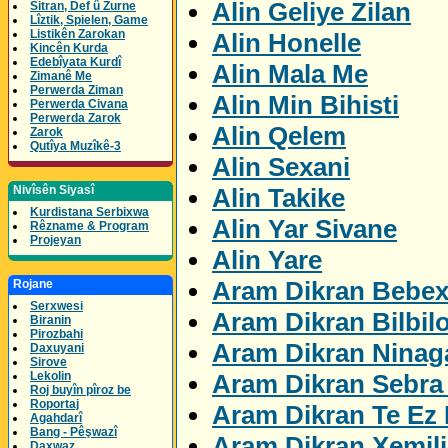
Alin Geliye Zilan
Sitran, Def û Zurne
Lîztik, Spielen, Game
Listikên Zarokan
Alin Honelle
Kincên Kurda
Edebîyata Kurdî
Alin Mala Me
Zimanê Me
Perwerda Ziman
Alin Min Bihisti
Perwerda Civana
Perwerda Zarok
Alin Qelem
Zarok
Qutîya Muzîkê-3
Alin Sexani
Alin Takike
Nivîsên Siyasî
Kurdistana Serbixwa
Alin Yar Sivane
Rêzname & Program
Projeyan
Alin Yare
Aram Dikran Bebex
Rojane
Serxwesi
Aram Dikran Bilbil
Biranin
Pirozbahi
Aram Dikran Ninag
Daxuyani
Sirove
Aram Dikran Sebra 
Lekolin
Roj buyîn pîroz be
Roportaj
Aram Dikran Te Ez 
Agahdarî
Bang - Pêşwazî
Aram Dikran Xemil
Daxwaz