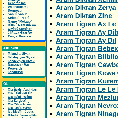
Xebatên me
Aram Dikran Zerya
Wesiyetname
Şermezar
Aram Dikran Zine
Şahî û Şabun
Şirîgatî - Yekitî
Name ( Mektup )
Aram Tigran Ax Le 
Dîtin û Ramanê we
Civîn û Semîner
Aram Tigran Ay Di
Ji Raya Giştî Re
Xonçe, Xwençe
Aram Tigran Ay Dil
Aram Tigran Bebex
Jina Kurd
Tekoşina Siyasi
Aram Tigran Bilbil
Tehdeyîyen Siyasi
Tehdeyîyen Civaki
Aram Tigran Cawbe
Daxwazen We
Perwerde
Aram Tigran Kewa 
Tenduristi
Aram Tigran Kure
OL
Aram Tigran Le Le
Ola Êzîdî - Agahdarî
Ola Êzîdî - Nasîn
Aram Tigran Mezl
Ola Êzîdî - Wêne
Ola Zerdeştî
Aram Tigran Nevro
Ola Cihû - Nivîs
Ola Cihû - Wêne
Aram Tigran Ninag
Îsa Mesîh - Jesus
Bibel & Jesus - Film