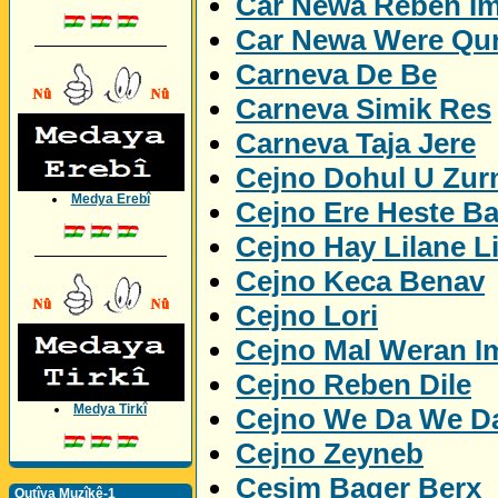
Car Newa Reben I
Car Newa Were Qu
_________________
Carneva De Be
Carneva Simik Res
Carneva Taja Jere
Cejno Dohul U Zur
Medya Erebî
Cejno Ere Heste B
Cejno Hay Lilane L
_________________
Cejno Keca Benav
Cejno Lori
Cejno Mal Weran I
Cejno Reben Dile
Medya Tirkî
Cejno We Da We D
Cejno Zeyneb
Cesim Bager Berx
Qutîya Muzîkê-1