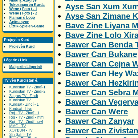
Nîşana Azadîyê
Ayse San Xum Xum
Tekoşîngerên Kurda
Wene ( Foto ) - 1
Wene ( Foto ) - 2
Ayse San Zimane K
Flaman û Logo
Anîmasyon
Bave Zine Liyana M
Lîztik-Spielen-Game
Bave Zine Lolo Xira
Projeyên Kurd
Bawer Can Benda 
Projeyên Kurd
Bawer Can Bukane
Lêgerin / Link
Bawer Can Cejna W
Malperên Lêgerinê
Bawer Can Hey Wa
Bawer Can Hezkiri
TV'yên Kurdistan ê.
Kurdistan TV - Zindî-1
Bawer Can Sebra M
Kurdistan TV - Zindî-2
Zagros TV - Zindî
Bawer Can Vegery
Kurdistan TV
Kurdsat - Zindî - 1
Kurdsat - Live
Bawer Can Were
Roj - TV - Zindî - 1
Roj - TV - Zindî - html
Bawer Can Zanyar
Roj - TV - Zindî - swf
MMC - TV
Bawer Can Zivista
XOYBUN - TV
Şîn Şahî - TV