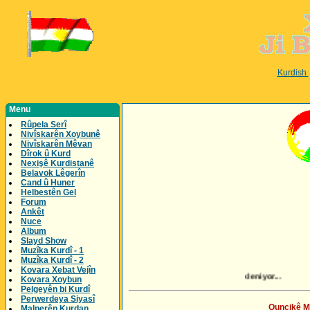
Kurdish
Menu
Rûpela Serî
Nivîskarên Xoybunê
Nivîskarên Mêvan
Dîrok û Kurd
Nexişê Kurdistanê
Belavok Lêgerîn
Cand û Huner
Helbestên Gel
Forum
Ankêt
Nuce
Album
Slayd Show
Muzîka Kurdî - 1
Muzîka Kurdî - 2
Kovara Xebat Vejîn
Kovara Xoybun
Pelgeyên bi Kurdî
Perwerdeya Siyasî
Quncikê Mu
Malperên Kurdan