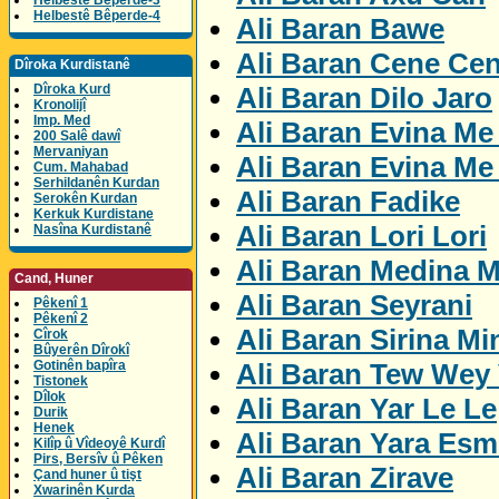
Helbestê Bêperde-3
Helbestê Bêperde-4
Ali Baran Bawe
Ali Baran Cene Ce
Dîroka Kurdistanê
Ali Baran Dilo Jaro
Dîroka Kurd
Kronolijî
Imp. Med
Ali Baran Evina Me
200 Salê dawî
Mervaniyan
Ali Baran Evina Me
Cum. Mahabad
Serhildanên Kurdan
Ali Baran Fadike
Serokên Kurdan
Kerkuk Kurdistane
Ali Baran Lori Lori
Nasîna Kurdistanê
Ali Baran Medina M
Cand, Huner
Ali Baran Seyrani
Pêkenî 1
Pêkenî 2
Ali Baran Sirina Mi
Cîrok
Bûyerên Dîrokî
Ali Baran Tew Wey 
Gotinên bapîra
Tistonek
Dîlok
Ali Baran Yar Le Le
Durik
Henek
Ali Baran Yara Esm
Kilîp û Vîdeoyê Kurdî
Pirs, Bersîv û Pêken
Ali Baran Zirave
Çand huner û tişt
Xwarinên Kurda