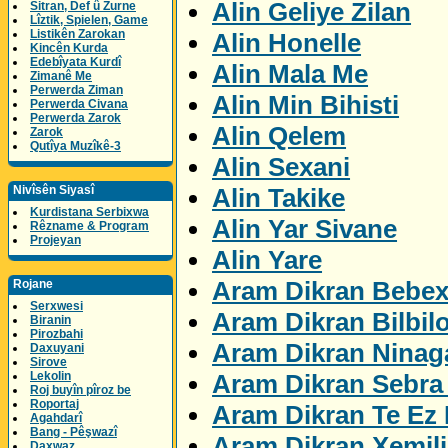
Alin Geliye Zilan
Sitran, Def û Zurne
Lîztik, Spielen, Game
Listikên Zarokan
Alin Honelle
Kincên Kurda
Edebîyata Kurdî
Alin Mala Me
Zimanê Me
Perwerda Ziman
Alin Min Bihisti
Perwerda Civana
Perwerda Zarok
Alin Qelem
Zarok
Qutîya Muzîkê-3
Alin Sexani
Alin Takike
Nivîsên Siyasî
Kurdistana Serbixwa
Alin Yar Sivane
Rêzname & Program
Projeyan
Alin Yare
Aram Dikran Bebex
Rojane
Serxwesi
Aram Dikran Bilbil
Biranin
Pirozbahi
Aram Dikran Ninag
Daxuyani
Sirove
Aram Dikran Sebra 
Lekolin
Roj buyîn pîroz be
Roportaj
Aram Dikran Te Ez 
Agahdarî
Bang - Pêşwazî
Aram Dikran Xemil
Daxwaz