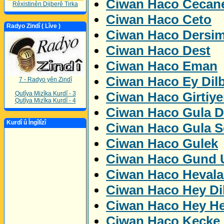
Ciwan Haco Cecan
Rêxistinên Dijberê Tirka
Ciwan Haco Ceto
Radyo Zindî ( Lîve )
Ciwan Haco Dersi
Ciwan Haco Dest
Ciwan Haco Eman
Ciwan Haco Ey Dil
7 - Radyo yên Zindî
Ciwan Haco Girtiye
Qutîya Mizîka Kurdî - 3
Qutîya Mizîka Kurdî - 4
Ciwan Haco Gula D
Kurdî û Îngîlîzî
Ciwan Haco Gula S
Ciwan Haco Gulek
Ciwan Haco Gund U
Ciwan Haco Hevala
Ciwan Haco Hey Di
Ciwan Haco Hey H
Ciwan Haco Kecke