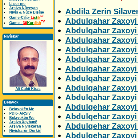
Li ser me
Arsiva Nûceyan
Abdila Zerin Silav
Nivîs & Nûçe Bişîne
Nû
Game-Cilîp-
Li
st
ik
Abdulqahar Zaxoyi 
TV
Game -
36
Kur
dish
Abdulqahar Zaxoyi 
Nivîskar
Abdulqahar Zaxoyi
Abdulqahar Zaxoyi
Abdulqahar Zaxoyi 
Abdulqahar Zaxoyi
Abdulqahar Zaxoyi
Abdulqahar Zaxoyi 
Ali Cahit Kirac
Abdulqahar Zaxoyi 
Belavok
Abdulqehar Zaxoyi
Belavokên Me
PDK- ARSIV
Abdulqehar Zaxoyi 
Belavokên We
Arşiva Xoybunê
Abdulqehar Zaxoyi 
Arşiva Niviskaran
Niviskarên Derkirî
Abdulqehar Zaxoyi