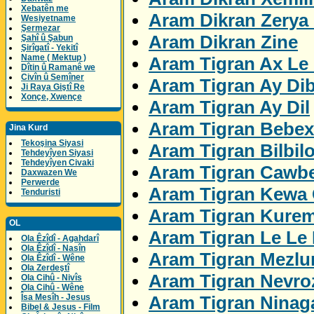
Xebatên me
Aram Dikran Zerya
Wesiyetname
Şermezar
Aram Dikran Zine
Şahî û Şabun
Şirîgatî - Yekitî
Name ( Mektup )
Aram Tigran Ax Le 
Dîtin û Ramanê we
Civîn û Semîner
Aram Tigran Ay Di
Ji Raya Giştî Re
Xonçe, Xwençe
Aram Tigran Ay Dil
Aram Tigran Bebex
Jina Kurd
Tekoşina Siyasi
Aram Tigran Bilbil
Tehdeyîyen Siyasi
Tehdeyîyen Civaki
Aram Tigran Cawbe
Daxwazen We
Perwerde
Aram Tigran Kewa 
Tenduristi
Aram Tigran Kure
OL
Aram Tigran Le Le
Ola Êzîdî - Agahdarî
Ola Êzîdî - Nasîn
Aram Tigran Mezl
Ola Êzîdî - Wêne
Ola Zerdeştî
Aram Tigran Nevro
Ola Cihû - Nivîs
Ola Cihû - Wêne
Aram Tigran Ninag
Îsa Mesîh - Jesus
Bibel & Jesus - Film