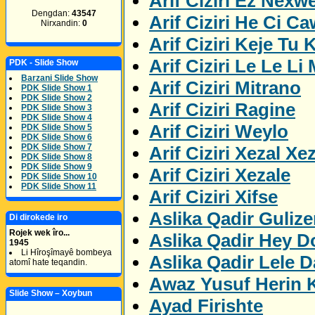
Arif Ciziri Ez Nexw
Dengdan:
43547
Arif Ciziri He Ci C
Nirxandin:
0
Arif Ciziri Keje Tu K
Arif Ciziri Le Le Li
PDK - Slide Show
Barzani Slide Show
Arif Ciziri Mitrano
PDK Slide Show 1
PDK Slide Show 2
Arif Ciziri Ragine
PDK Slide Show 3
PDK Slide Show 4
Arif Ciziri Weylo
PDK Slide Show 5
PDK Slide Show 6
PDK Slide Show 7
Arif Ciziri Xezal Xe
PDK Slide Show 8
PDK Slide Show 9
Arif Ciziri Xezale
PDK Slide Show 10
PDK Slide Show 11
Arif Ciziri Xifse
Aslika Qadir Gulize
Di dirokede iro
Rojek wek îro...
Aslika Qadir Hey D
1945
Li Hîroşîmayê bombeya
Aslika Qadir Lele D
atomî hate teqandin.
Awaz Yusuf Herin 
Slide Show – Xoybun
Ayad Firishte