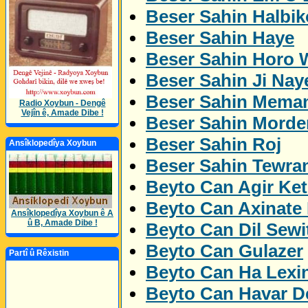
Beser Sahin Halbik
Beser Sahin Haye
Beser Sahin Horo 
Beser Sahin Ji Nay
Beser Sahin Mema
Radio Xoybun - Dengê
Vejîn ê, Amade Dibe !
Beser Sahin Morde
Beser Sahin Roj
Ansîklopedîya Xoybun
Beser Sahin Tewra
Beyto Can Agir Ket
Beyto Can Axinate
Ansîklopedîya Xoybun ê A
û B, Amade Dibe !
Beyto Can Dil Sewi
Beyto Can Gulazer
Partî û Rêxistin
Beyto Can Ha Lexi
Beyto Can Havar De