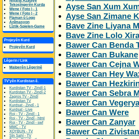
Nîşana Azadîyê
Ayse San Xum Xum
Tekoşîngerên Kurda
Wene ( Foto ) - 1
Wene ( Foto ) - 2
Ayse San Zimane K
Flaman û Logo
Anîmasyon
Bave Zine Liyana M
Lîztik-Spielen-Game
Bave Zine Lolo Xira
Projeyên Kurd
Bawer Can Benda 
Projeyên Kurd
Bawer Can Bukane
Lêgerin / Link
Bawer Can Cejna W
Malperên Lêgerinê
Bawer Can Hey Wa
Bawer Can Hezkiri
TV'yên Kurdistan ê.
Kurdistan TV - Zindî-1
Bawer Can Sebra M
Kurdistan TV - Zindî-2
Zagros TV - Zindî
Bawer Can Vegery
Kurdistan TV
Kurdsat - Zindî - 1
Kurdsat - Live
Bawer Can Were
Roj - TV - Zindî - 1
Roj - TV - Zindî - html
Bawer Can Zanyar
Roj - TV - Zindî - swf
MMC - TV
Bawer Can Zivista
XOYBUN - TV
Şîn Şahî - TV