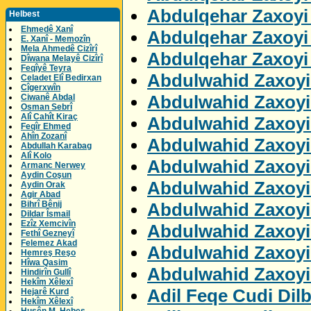
Abdulqehar Zaxoyi 
Helbest
Ehmedê Xanî
Abdulqehar Zaxoyi 
E. Xanî - Memozîn
Mela Ahmedê Cizîrî
Abdulqehar Zaxoyi
Dîwana Melayê Cizîrî
Feqîyê Teyra
Abdulwahid Zaxoyi 
Celadet Elî Bedirxan
Cîgerxwîn
Abdulwahid Zaxoyi
Ciwanê Abdal
Osman Sebrî
Alî Cahît Kiraç
Abdulwahid Zaxoyi
Feqîr Ehmed
Ahîn Zozanî
Abdulwahid Zaxoyi
Abdullah Karabag
Alî Kolo
Abdulwahid Zaxoyi
Armanc Nerwey
Aydin Coşun
Abdulwahid Zaxoyi
Aydin Orak
Agir Abad
Abdulwahid Zaxoyi
Bihrî Bênij
Dildar Îsmail
Ezîz Xemcivîn
Abdulwahid Zaxoyi
Fethî Gezneyî
Felemez Akad
Abdulwahid Zaxoyi
Hemreş Reşo
Hîwa Qasim
Abdulwahid Zaxoyi
Hindirîn Gullî
Hekîm Xêlexî
Adil Feqe Cudi Dil
Hejarê Kurd
Hekîm Xêlexî