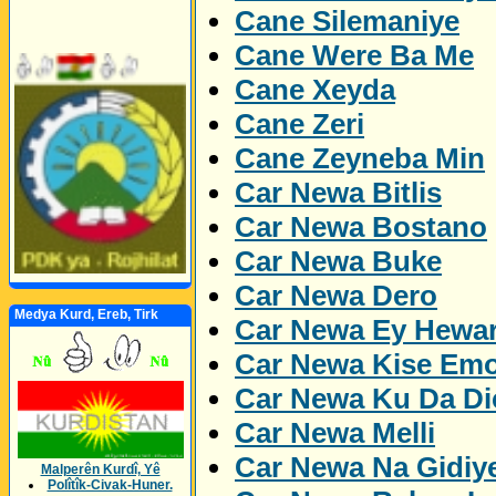
Cane Silemaniye
Cane Were Ba Me
Cane Xeyda
Cane Zeri
Cane Zeyneba Min
Car Newa Bitlis
Car Newa Bostano
Car Newa Buke
Car Newa Dero
Medya Kurd, Ereb, Tirk
Car Newa Ey Hewa
Car Newa Kise Emo
Car Newa Ku Da Dic
Car Newa Melli
Car Newa Na Gidiy
Malperên Kurdî, Yê
Polîtîk-Civak-Huner.