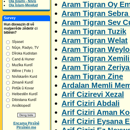
Ola Îslamî - Nivîs
Aram Tigran Oy E
Ola Îslam-Mewlud
Aram Tigran Sebra 
Survey
Aram Tigran Sev C
Hun dixwazin di vê
malperêde zêdetir ci
Aram Tigran Tuzik
bibînin?
Aram Tigran Welat
Sîyaset
Aram Tigran Weylo
Nûçe, Radyo, TV
Dîroka Kudistan
Aram Tigran Xemil
Cand & Huner
Aram Tigran Zeriya
Muzîka Kurdî
Wêne ( Foto )
Aram Tigran Zine
Nivîskarên Kurd
Zimanê Kurdî
Ardalan Memli Me
Pirtûk û Kovar
Arif Cizirevi Xezal
Helbestên Kurdî
Dibistana Kurdî
Arif Ciziri Abdali
Ansîklopedî
Arif Ciziri Aman K
Arif Ciziri Eysana E
Encama Pirsînê
Pirsînên me