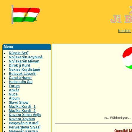
Kurdish
Menu
Rûpela Serî
Nivîskarên Xoybunê
Nivîskarên Mêvan
Dîrok û Kurd
Nexişê Kurdistanê
Belavok Lêgerîn
Cand û Huner
Helbestên Gel
Forum
Ankêt
Nuce
Album
Slayd Show
Muzîka Kurdî - 1
Muzîka Kurdî - 2
Kovara Xebat Vejîn
Loading... Tê barkirin... Yükleniyor...
Kovara Xoybun
Pelgeyên bi Kurdî
Perwerdeya Siyasî
Quncikê Mu
Malperên Kurdan