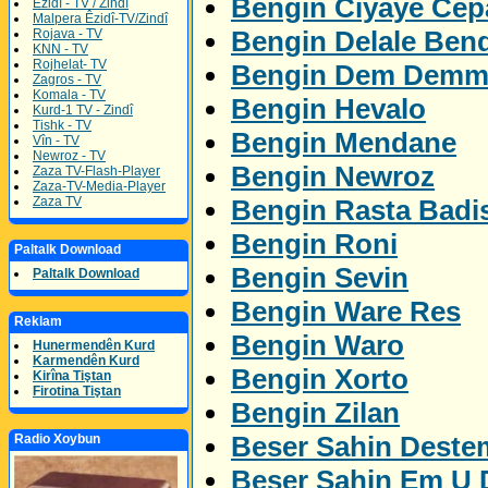
Bengin Ciyaye Ce
Êzidî - TV / Zindî
Malpera Êzidî-TV/Zindî
Bengin Delale Ben
Rojava - TV
KNN - TV
Rojhelat- TV
Bengin Dem Demm
Zagros - TV
Komala - TV
Bengin Hevalo
Kurd-1 TV - Zindî
Tishk - TV
Bengin Mendane
Vîn - TV
Newroz - TV
Bengin Newroz
Zaza TV-Flash-Player
Zaza-TV-Media-Player
Bengin Rasta Badi
Zaza TV
Bengin Roni
Paltalk Download
Bengin Sevin
Paltalk Download
Bengin Ware Res
Reklam
Bengin Waro
Hunermendên Kurd
Karmendên Kurd
Bengin Xorto
Kirîna Tiştan
Firotina Tiştan
Bengin Zilan
Beser Sahin Deste
Radio Xoybun
Beser Sahin Em U