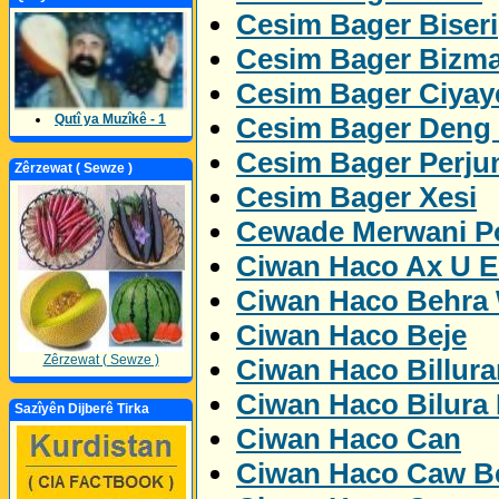
Cesim Bager Biseri
Cesim Bager Bizm
Cesim Bager Ciyay
Cesim Bager Deng
Qutî ya Muzîkê - 1
Cesim Bager Perju
Zêrzewat ( Sewze )
Cesim Bager Xesi
Cewade Merwani Po
Ciwan Haco Ax U 
Ciwan Haco Behra
Ciwan Haco Beje
Zêrzewat ( Sewze )
Ciwan Haco Billur
Ciwan Haco Bilura
Sazîyên Dijberê Tirka
Ciwan Haco Can
Ciwan Haco Caw Be