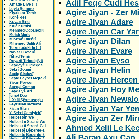
Husên M. Hebeş
Adil Feqe Cudi Hes
Amade Dive !!!!
Leyla Şemmo
Agire Jiyan - Zer M
Kiyaksar Temir
Konê Reş
Agire Jiyan Adare
Kovan Sindî
Kalê Kurdîsî
Agire Jiyan Car Yar
Mehmed Çobanoxlu
Mehdî Mutlu
Agire Jiyan Dilan
M.Kewê Dilxêrî
Mihemed Salih Alî
Tê Amadekirin !!!!
Agire Jiyan Evare
Navser Botanî
Nîhad Temir
Agire Jiyan Eyso
Royarê Tirbesipîyê
Seydayê Dilmeqes
Agire Jiyan Helin
Sebrî Botanî
Sediq Sindavî
Agire Jiyan Herce
Seyid Feysel Mojtevî
Şivan Perwer
Agire Jiyan Hoy M
Şengal Osman
Seyda yê Arî
Îsmet Dax
Agire Jiyan Newalo
Î. Xelîl Şêxmusoglu
FeyzulleKhaznawi
Agire Jiyan Yar Ye
Xizan Şîlan
Y. Sebri Qamişlokî
Agire Jiyan Zer Mi
Helbestên We
Helbest û Stranê We
Ahmed Xelil Le Kec
Helbest û Stranê Gel
Helbestê Bêperde-1
Helbestê Bêperde-2
Ali Baran Axu Can