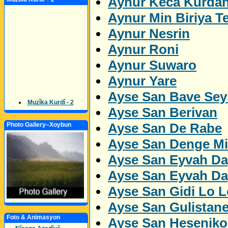
Aynur Keca Kurda
Aynur Min Biriya Te
Aynur Nesrin
Aynur Roni
Aynur Suwaro
Aynur Yare
Ayse San Bave Sey
Muzîka Kurdî - 2
Ayse San Berivan
Ayse San De Rabe
Photo Gallery–Xoybun
Ayse San Denge M
Ayse San Eyvah Da
Ayse San Eyvah Da
Ayse San Gidi Lo L
Ayse San Gulistan
Foto & Animasyon
Ayse San Heseniko