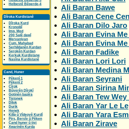
Helbestê Bêperde-3
Helbestê Bêperde-4
Ali Baran Bawe
Ali Baran Cene Ce
Dîroka Kurdistanê
Ali Baran Dilo Jaro
Dîroka Kurd
Kronolijî
Imp. Med
Ali Baran Evina Me
200 Salê dawî
Mervaniyan
Ali Baran Evina Me
Cum. Mahabad
Serhildanên Kurdan
Ali Baran Fadike
Serokên Kurdan
Kerkuk Kurdistane
Ali Baran Lori Lori
Nasîna Kurdistanê
Ali Baran Medina M
Cand, Huner
Ali Baran Seyrani
Pêkenî 1
Pêkenî 2
Ali Baran Sirina Mi
Cîrok
Bûyerên Dîrokî
Ali Baran Tew Wey 
Gotinên bapîra
Tistonek
Dîlok
Ali Baran Yar Le Le
Durik
Henek
Ali Baran Yara Esm
Kilîp û Vîdeoyê Kurdî
Pirs, Bersîv û Pêken
Ali Baran Zirave
Çand huner û tişt
Xwarinên Kurda