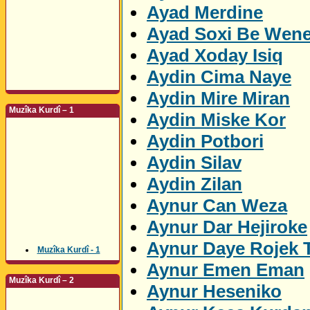
Ayad Merdine
Ayad Soxi Be Wen
Ayad Xoday Isiq
Aydin Cima Naye
Aydin Mire Miran
Muzîka Kurdî – 1
Aydin Miske Kor
Aydin Potbori
Aydin Silav
Aydin Zilan
Aynur Can Weza
Aynur Dar Hejiroke
Aynur Daye Rojek 
Muzîka Kurdî - 1
Aynur Emen Eman
Muzîka Kurdî – 2
Aynur Heseniko