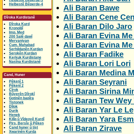
Helbestê Bêperde-3
Helbestê Bêperde-4
Ali Baran Bawe
Ali Baran Cene Ce
Dîroka Kurdistanê
Ali Baran Dilo Jaro
Dîroka Kurd
Kronolijî
Imp. Med
Ali Baran Evina Me
200 Salê dawî
Mervaniyan
Ali Baran Evina Me
Cum. Mahabad
Serhildanên Kurdan
Ali Baran Fadike
Serokên Kurdan
Kerkuk Kurdistane
Ali Baran Lori Lori
Nasîna Kurdistanê
Ali Baran Medina M
Cand, Huner
Ali Baran Seyrani
Pêkenî 1
Pêkenî 2
Ali Baran Sirina Mi
Cîrok
Bûyerên Dîrokî
Ali Baran Tew Wey 
Gotinên bapîra
Tistonek
Dîlok
Ali Baran Yar Le Le
Durik
Henek
Ali Baran Yara Esm
Kilîp û Vîdeoyê Kurdî
Pirs, Bersîv û Pêken
Ali Baran Zirave
Çand huner û tişt
Xwarinên Kurda