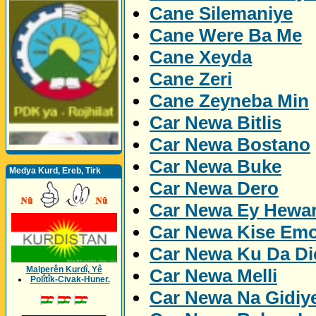
Cane Silemaniye
Cane Were Ba Me
Cane Xeyda
Cane Zeri
Cane Zeyneba Min
Car Newa Bitlis
Car Newa Bostano
Car Newa Buke
Medya Kurd, Ereb, Tirk
Car Newa Dero
Car Newa Ey Hewa
Car Newa Kise Emo
Car Newa Ku Da Dic
Malperên Kurdî, Yê
Car Newa Melli
Polîtîk-Civak-Huner.
Car Newa Na Gidiy
_________________