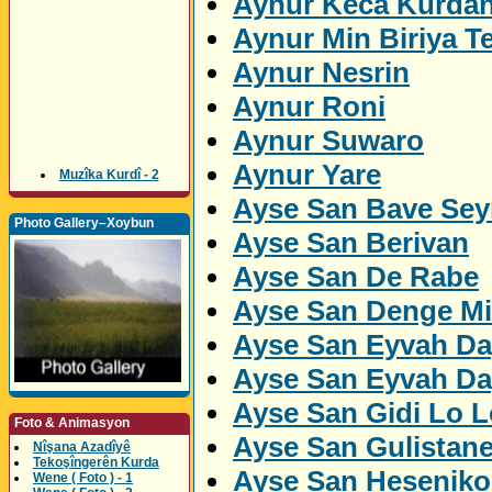
Aynur Keca Kurda
Aynur Min Biriya Te
Aynur Nesrin
Aynur Roni
Aynur Suwaro
Aynur Yare
Muzîka Kurdî - 2
Ayse San Bave Sey
Photo Gallery–Xoybun
Ayse San Berivan
Ayse San De Rabe
Ayse San Denge M
Ayse San Eyvah Da
Ayse San Eyvah Da
Ayse San Gidi Lo L
Foto & Animasyon
Ayse San Gulistan
Nîşana Azadîyê
Tekoşîngerên Kurda
Ayse San Heseniko
Wene ( Foto ) - 1