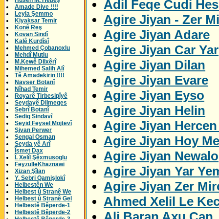
Husên M. Hebeş
Adil Feqe Cudi Hes
Amade Dive !!!!
Leyla Şemmo
Agire Jiyan - Zer M
Kiyaksar Temir
Konê Reş
Agire Jiyan Adare
Kovan Sindî
Kalê Kurdîsî
Agire Jiyan Car Yar
Mehmed Çobanoxlu
Mehdî Mutlu
Agire Jiyan Dilan
M.Kewê Dilxêrî
Mihemed Salih Alî
Tê Amadekirin !!!!
Agire Jiyan Evare
Navser Botanî
Nîhad Temir
Agire Jiyan Eyso
Royarê Tirbesipîyê
Seydayê Dilmeqes
Agire Jiyan Helin
Sebrî Botanî
Sediq Sindavî
Agire Jiyan Herce
Seyid Feysel Mojtevî
Şivan Perwer
Agire Jiyan Hoy M
Şengal Osman
Seyda yê Arî
Îsmet Dax
Agire Jiyan Newalo
Î. Xelîl Şêxmusoglu
FeyzulleKhaznawi
Agire Jiyan Yar Ye
Xizan Şîlan
Y. Sebri Qamişlokî
Agire Jiyan Zer Mi
Helbestên We
Helbest û Stranê We
Ahmed Xelil Le Kec
Helbest û Stranê Gel
Helbestê Bêperde-1
Helbestê Bêperde-2
Ali Baran Axu Can