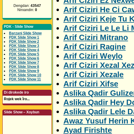
Arif Ciziri Ez Nexw
Dengdan:
43547
Arif Ciziri He Ci C
Nirxandin:
0
Arif Ciziri Keje Tu K
Arif Ciziri Le Le Li
PDK - Slide Show
Barzani Slide Show
Arif Ciziri Mitrano
PDK Slide Show 1
PDK Slide Show 2
Arif Ciziri Ragine
PDK Slide Show 3
PDK Slide Show 4
Arif Ciziri Weylo
PDK Slide Show 5
PDK Slide Show 6
PDK Slide Show 7
Arif Ciziri Xezal Xe
PDK Slide Show 8
PDK Slide Show 9
Arif Ciziri Xezale
PDK Slide Show 10
PDK Slide Show 11
Arif Ciziri Xifse
Aslika Qadir Gulize
Di dirokede iro
Rojek wek îro...
Aslika Qadir Hey D
Aslika Qadir Lele D
Slide Show – Xoybun
Awaz Yusuf Herin 
Ayad Firishte