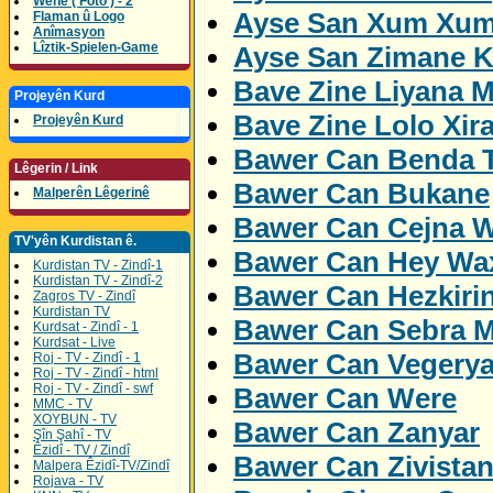
Wene ( Foto ) - 2
Ayse San Xum Xum
Flaman û Logo
Anîmasyon
Lîztik-Spielen-Game
Ayse San Zimane K
Bave Zine Liyana M
Projeyên Kurd
Bave Zine Lolo Xira
Projeyên Kurd
Bawer Can Benda 
Lêgerin / Link
Bawer Can Bukane
Malperên Lêgerinê
Bawer Can Cejna W
TV'yên Kurdistan ê.
Bawer Can Hey Wa
Kurdistan TV - Zindî-1
Kurdistan TV - Zindî-2
Bawer Can Hezkiri
Zagros TV - Zindî
Kurdistan TV
Bawer Can Sebra M
Kurdsat - Zindî - 1
Kurdsat - Live
Bawer Can Vegery
Roj - TV - Zindî - 1
Roj - TV - Zindî - html
Roj - TV - Zindî - swf
Bawer Can Were
MMC - TV
XOYBUN - TV
Bawer Can Zanyar
Şîn Şahî - TV
Êzidî - TV / Zindî
Bawer Can Zivista
Malpera Êzidî-TV/Zindî
Rojava - TV