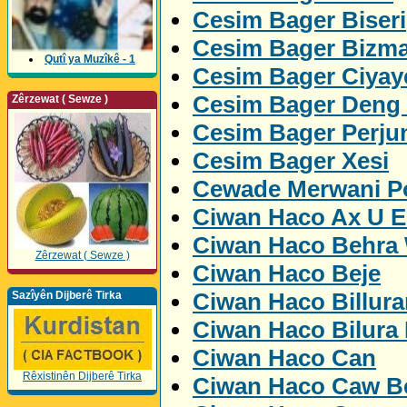
Cesim Bager Biseri
Cesim Bager Bizm
Qutî ya Muzîkê - 1
Cesim Bager Ciyay
Cesim Bager Deng
Zêrzewat ( Sewze )
Cesim Bager Perju
Cesim Bager Xesi
Cewade Merwani Po
Ciwan Haco Ax U 
Ciwan Haco Behra
Zêrzewat ( Sewze )
Ciwan Haco Beje
Ciwan Haco Billur
Sazîyên Dijberê Tirka
Ciwan Haco Bilura
Ciwan Haco Can
Rêxistinên Dijberê Tirka
Ciwan Haco Caw Be