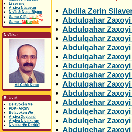
Li ser me
Arsiva Nûceyan
Abdila Zerin Silav
Nivîs & Nûçe Bişîne
Nû
Game-Cilîp-
Li
st
ik
Abdulqahar Zaxoyi 
TV
Game -
36
Kur
dish
Abdulqahar Zaxoyi 
Nivîskar
Abdulqahar Zaxoyi
Abdulqahar Zaxoyi
Abdulqahar Zaxoyi 
Abdulqahar Zaxoyi
Abdulqahar Zaxoyi
Abdulqahar Zaxoyi 
Ali Cahit Kirac
Abdulqahar Zaxoyi 
Belavok
Abdulqehar Zaxoyi
Belavokên Me
PDK- ARSIV
Abdulqehar Zaxoyi 
Belavokên We
Arşiva Xoybunê
Abdulqehar Zaxoyi 
Arşiva Niviskaran
Niviskarên Derkirî
Abdulqehar Zaxoyi