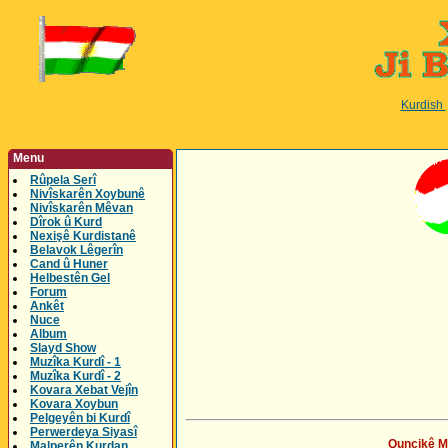
Kurdish
Menu
Rûpela Serî
Nivîskarên Xoybunê
Nivîskarên Mêvan
Dîrok û Kurd
Nexişê Kurdistanê
Belavok Lêgerîn
Cand û Huner
Helbestên Gel
Forum
Ankêt
Nuce
Album
Slayd Show
Muzîka Kurdî - 1
Muzîka Kurdî - 2
Kovara Xebat Vejîn
Kovara Xoybun
Pelgeyên bi Kurdî
Perwerdeya Siyasî
Quncikê Mu
Malperên Kurdan