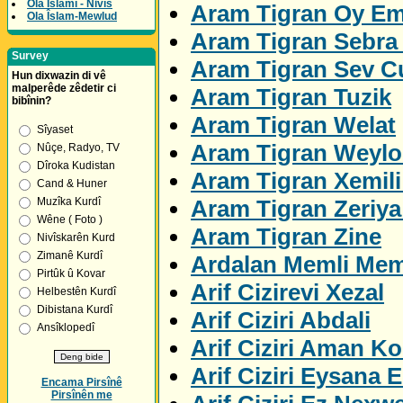
Ola Îslamî - Nivîs
Aram Tigran Oy E
Ola Îslam-Mewlud
Aram Tigran Sebra 
Survey
Aram Tigran Sev C
Hun dixwazin di vê
malperêde zêdetir ci
Aram Tigran Tuzik
bibînin?
Aram Tigran Welat
Sîyaset
Aram Tigran Weylo
Nûçe, Radyo, TV
Dîroka Kudistan
Aram Tigran Xemil
Cand & Huner
Aram Tigran Zeriya
Muzîka Kurdî
Wêne ( Foto )
Aram Tigran Zine
Nivîskarên Kurd
Zimanê Kurdî
Ardalan Memli Me
Pirtûk û Kovar
Arif Cizirevi Xezal
Helbestên Kurdî
Dibistana Kurdî
Arif Ciziri Abdali
Ansîklopedî
Arif Ciziri Aman K
Arif Ciziri Eysana E
Encama Pirsînê
Pirsînên me