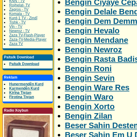
Bengin Ciyaye Ce
KNN - TV
Rojhelat- TV
Bengin Delale Ben
Zagros - TV
Komala - TV
Kurd-1 TV - Zindî
Bengin Dem Demm
Tishk - TV
Vîn - TV
Bengin Hevalo
Newroz - TV
Zaza TV-Flash-Player
Bengin Mendane
Zaza-TV-Media-Player
Zaza TV
Bengin Newroz
Bengin Rasta Badi
Paltalk Download
Paltalk Download
Bengin Roni
Bengin Sevin
Reklam
Hunermendên Kurd
Bengin Ware Res
Karmendên Kurd
Kirîna Tiştan
Bengin Waro
Firotina Tiştan
Bengin Xorto
Radio Xoybun
Bengin Zilan
Beser Sahin Deste
Beser Sahin Em U