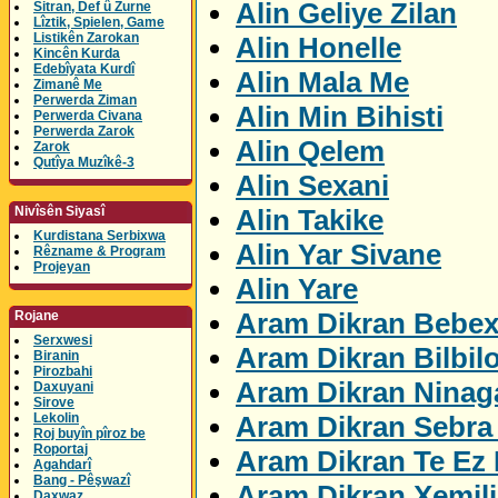
Alin Geliye Zilan
Sitran, Def û Zurne
Lîztik, Spielen, Game
Listikên Zarokan
Alin Honelle
Kincên Kurda
Edebîyata Kurdî
Alin Mala Me
Zimanê Me
Perwerda Ziman
Alin Min Bihisti
Perwerda Civana
Perwerda Zarok
Alin Qelem
Zarok
Qutîya Muzîkê-3
Alin Sexani
Alin Takike
Nivîsên Siyasî
Kurdistana Serbixwa
Alin Yar Sivane
Rêzname & Program
Projeyan
Alin Yare
Aram Dikran Bebex
Rojane
Serxwesi
Aram Dikran Bilbil
Biranin
Pirozbahi
Aram Dikran Ninag
Daxuyani
Sirove
Aram Dikran Sebra 
Lekolin
Roj buyîn pîroz be
Roportaj
Aram Dikran Te Ez 
Agahdarî
Bang - Pêşwazî
Aram Dikran Xemil
Daxwaz