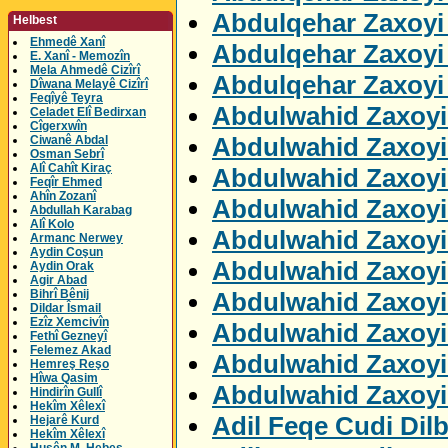
Abdulqehar Zaxoyi 
Helbest
Ehmedê Xanî
Abdulqehar Zaxoyi 
E. Xanî - Memozîn
Mela Ahmedê Cizîrî
Abdulqehar Zaxoyi
Dîwana Melayê Cizîrî
Feqîyê Teyra
Abdulwahid Zaxoyi 
Celadet Elî Bedirxan
Cîgerxwîn
Abdulwahid Zaxoyi
Ciwanê Abdal
Osman Sebrî
Alî Cahît Kiraç
Abdulwahid Zaxoyi
Feqîr Ehmed
Ahîn Zozanî
Abdulwahid Zaxoyi
Abdullah Karabag
Alî Kolo
Abdulwahid Zaxoyi
Armanc Nerwey
Aydin Coşun
Abdulwahid Zaxoyi
Aydin Orak
Agir Abad
Abdulwahid Zaxoyi
Bihrî Bênij
Dildar Îsmail
Ezîz Xemcivîn
Abdulwahid Zaxoyi
Fethî Gezneyî
Felemez Akad
Abdulwahid Zaxoyi
Hemreş Reşo
Hîwa Qasim
Abdulwahid Zaxoyi
Hindirîn Gullî
Hekîm Xêlexî
Adil Feqe Cudi Dil
Hejarê Kurd
Hekîm Xêlexî