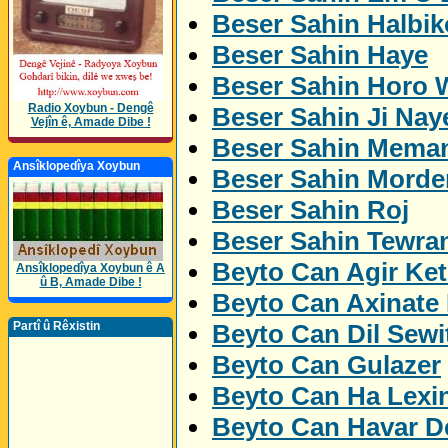
Beser Sahin Halbik
Beser Sahin Haye
Beser Sahin Horo 
Radio Xoybun - Dengê
Beser Sahin Ji Nay
Vejîn ê, Amade Dibe !
Beser Sahin Mema
Ansîklopedîya Xoybun
Beser Sahin Morde
Beser Sahin Roj
Beser Sahin Tewra
Beyto Can Agir Ket
Ansîklopedîya Xoybun ê A
û B, Amade Dibe !
Beyto Can Axinate
Beyto Can Dil Sewi
Partî û Rêxistin
Beyto Can Gulazer
Beyto Can Ha Lexi
Beyto Can Havar De