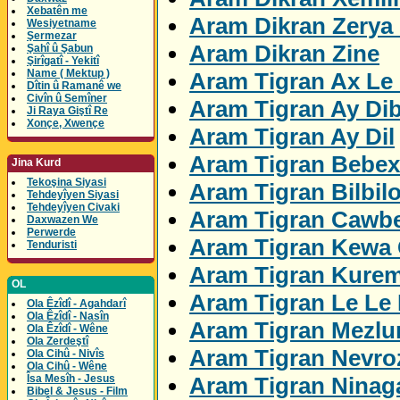
Xebatên me
Aram Dikran Zerya
Wesiyetname
Şermezar
Aram Dikran Zine
Şahî û Şabun
Şirîgatî - Yekitî
Name ( Mektup )
Aram Tigran Ax Le 
Dîtin û Ramanê we
Civîn û Semîner
Aram Tigran Ay Di
Ji Raya Giştî Re
Xonçe, Xwençe
Aram Tigran Ay Dil
Aram Tigran Bebex
Jina Kurd
Tekoşina Siyasi
Aram Tigran Bilbil
Tehdeyîyen Siyasi
Tehdeyîyen Civaki
Aram Tigran Cawbe
Daxwazen We
Perwerde
Aram Tigran Kewa 
Tenduristi
Aram Tigran Kure
OL
Aram Tigran Le Le
Ola Êzîdî - Agahdarî
Ola Êzîdî - Nasîn
Aram Tigran Mezl
Ola Êzîdî - Wêne
Ola Zerdeştî
Aram Tigran Nevro
Ola Cihû - Nivîs
Ola Cihû - Wêne
Aram Tigran Ninag
Îsa Mesîh - Jesus
Bibel & Jesus - Film