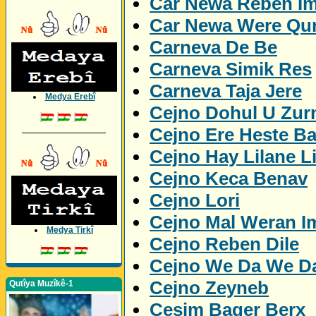
Car Newa Reben I
Car Newa Were Qu
Carneva De Be
Carneva Simik Res
Carneva Taja Jere
Medya Erebî
Cejno Dohul U Zur
Cejno Ere Heste B
_________________
Cejno Hay Lilane L
Cejno Keca Benav
Cejno Lori
Cejno Mal Weran I
Medya Tirkî
Cejno Reben Dile
Cejno We Da We D
Cejno Zeyneb
Qutîya Muzîkê-1
Cesim Bager Berx