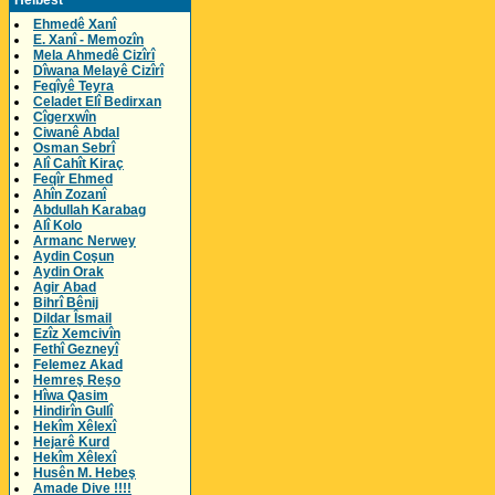
Helbest
Ehmedê Xanî
E. Xanî - Memozîn
Mela Ahmedê Cizîrî
Dîwana Melayê Cizîrî
Feqîyê Teyra
Celadet Elî Bedirxan
Cîgerxwîn
Ciwanê Abdal
Osman Sebrî
Alî Cahît Kiraç
Feqîr Ehmed
Ahîn Zozanî
Abdullah Karabag
Alî Kolo
Armanc Nerwey
Aydin Coşun
Aydin Orak
Agir Abad
Bihrî Bênij
Dildar Îsmail
Ezîz Xemcivîn
Fethî Gezneyî
Felemez Akad
Hemreş Reşo
Hîwa Qasim
Hindirîn Gullî
Hekîm Xêlexî
Hejarê Kurd
Hekîm Xêlexî
Husên M. Hebeş
Amade Dive !!!!