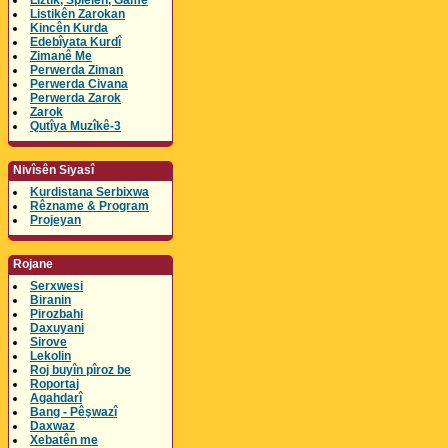
Lîztik, Spielen, Game
Listikên Zarokan
Kincên Kurda
Edebîyata Kurdî
Zimanê Me
Perwerda Ziman
Perwerda Civana
Perwerda Zarok
Zarok
Qutîya Muzîkê-3
Nivîsên Siyasî
Kurdistana Serbixwa
Rêzname & Program
Projeyan
Rojane
Serxwesi
Biranin
Pirozbahi
Daxuyani
Sirove
Lekolin
Roj buyîn pîroz be
Roportaj
Agahdarî
Bang - Pêşwazî
Daxwaz
Xebatên me