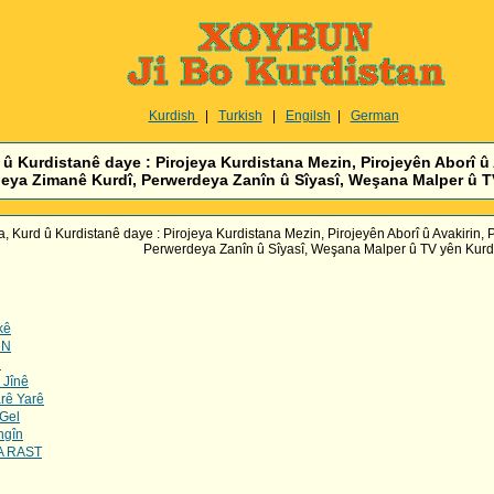
Kurdish
|
Turkish
|
Engilsh
|
German
 Kurdistanê daye : Pirojeya Kurdistana Mezin, Pirojeyên Aborî û 
eya Zimanê Kurdî, Perwerdeya Zanîn û Sîyasî, Weşana Malper û TV
 Kurd û Kurdistanê daye : Pirojeya Kurdistana Mezin, Pirojeyên Aborî û Avakirin,
Perwerdeya Zanîn û Sîyasî, Weşana Malper û TV yên Kurdi
kê
ÛN
R
 Jînê
rê Yarê
 Gel
ngîn
A RAST