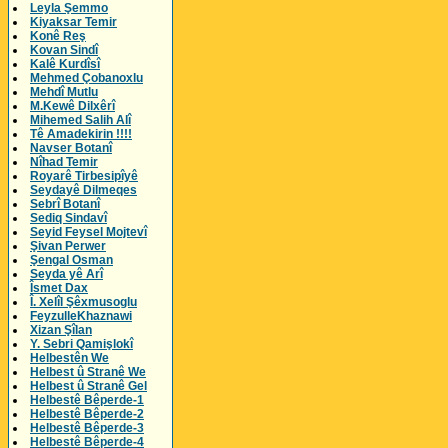
Leyla Şemmo
Kiyaksar Temir
Konê Reş
Kovan Sindî
Kalê Kurdîsî
Mehmed Çobanoxlu
Mehdî Mutlu
M.Kewê Dilxêrî
Mihemed Salih Alî
Tê Amadekirin !!!!
Navser Botanî
Nîhad Temir
Royarê Tirbesipîyê
Seydayê Dilmeqes
Sebrî Botanî
Sediq Sindavî
Seyid Feysel Mojtevî
Şivan Perwer
Şengal Osman
Seyda yê Arî
Îsmet Dax
Î. Xelîl Şêxmusoglu
FeyzulleKhaznawi
Xizan Şîlan
Y. Sebri Qamişlokî
Helbestên We
Helbest û Stranê We
Helbest û Stranê Gel
Helbestê Bêperde-1
Helbestê Bêperde-2
Helbestê Bêperde-3
Helbestê Bêperde-4