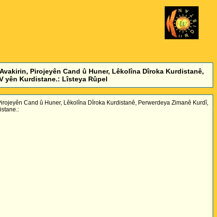
Avakirin, Pirojeyên Cand û Huner, Lêkolîna Dîroka Kurdistanê,
 yên Kurdistane.: Lîsteya Rûpel
 Pirojeyên Cand û Huner, Lêkolîna Dîroka Kurdistanê, Perwerdeya Zimanê Kurdî,
stane.: