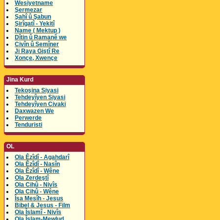
Wesiyetname
Şermezar
Şahî û Şabun
Şirîgatî - Yekitî
Name ( Mektup )
Dîtin û Ramanê we
Civîn û Semîner
Ji Raya Giştî Re
Xonçe, Xwençe
Jina Kurd
Tekoşina Siyasi
Tehdeyîyen Siyasi
Tehdeyîyen Civaki
Daxwazen We
Perwerde
Tenduristi
OL
Ola Êzîdî - Agahdarî
Ola Êzîdî - Nasîn
Ola Êzîdî - Wêne
Ola Zerdeştî
Ola Cihû - Nivîs
Ola Cihû - Wêne
Îsa Mesîh - Jesus
Bibel & Jesus - Film
Ola Îslamî - Nivîs
Ola Îslam-Mewlud