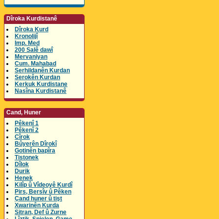
Dîroka Kurdistanê
Dîroka Kurd
Kronolijî
Imp. Med
200 Salê dawî
Mervaniyan
Cum. Mahabad
Serhildanên Kurdan
Serokên Kurdan
Kerkuk Kurdistane
Nasîna Kurdistanê
Cand, Huner
Pêkenî 1
Pêkenî 2
Cîrok
Bûyerên Dîrokî
Gotinên bapîra
Tistonek
Dîlok
Durik
Henek
Kilîp û Vîdeoyê Kurdî
Pirs, Bersîv û Pêken
Çand huner û tişt
Xwarinên Kurda
Sitran, Def û Zurne