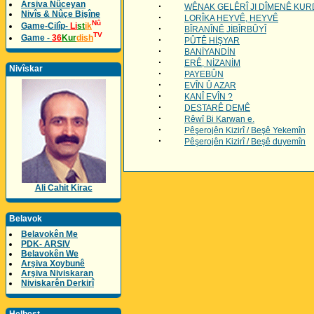
Arsiva Nûceyan
·
WÊNAK GELÊRÎ JI DÎMENÊ KUR
Nivîs & Nûçe Bişîne
·
LORÎKA HEYVÊ, HEYVÊ
Nû
Game-Cilîp-
Li
st
ik
·
BÎRANÎNÊ JİBÎRBÛYÎ
TV
Game -
36
Kur
dish
·
PÛTÊ HİŞYAR
·
BANİYANDİN
·
ERÊ, NİZANİM
Nivîskar
·
PAYEBÛN
·
EVÎN Û AZAR
·
KANÎ EVÎN ?
·
DESTARÊ DEMÊ
·
Rêwî Bi Karwan e.
·
Pêşerojên Kizirî / Beşê Yekemîn
·
Pêşerojên Kizirî / Beşê duyemîn
Ali Cahit Kirac
Belavok
Belavokên Me
PDK- ARSIV
Belavokên We
Arşiva Xoybunê
Arşiva Niviskaran
Niviskarên Derkirî