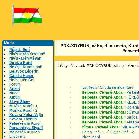
Menu
PDK-XOYBUN; wiha, di xizmeta, Kurd û
Rûpela Serî
Perwerd
Nivîskarên Xoybunê
Nivîskarên Mêvan
Dîrok û Kurd
Lîsteya Naverok: PDK-XOYBUN; wiha, di xizmeta,
Nexişê Kurdistanê
Belavok Lêgerîn
Cand û Huner
Helbestên Gel
Forum
·
'Ey Reqîb'' Siroda netewa Kurd
Ankêt
·
Helbesta, Ciwanê Abdal :
Vê kêlî
Nuce
·
Album
Helbesta, Ciwanê Abdal :
TÊRB
Slayd Show
·
Helbesta, Ciwanê Abdal :
KESE
Muzîka Kurdî - 1
·
Helbesta, Ciwanê Abdal :
Rojana
Muzîka Kurdî - 2
·
Helbesta, Ciwanê Abndal :
Şînwa
Kovara Xebat Vejîn
·
Helbesta, Ciwanê Abdal :
Sirûda
Kovara Xoybun
·
Helbesta, Ciwanê Abdal :
Ala Re
Pelgeyên bi Kurdî
·
Çîroka, Ciwanê Abdal :
PİRA RİY
Perwerdeya Siyasî
·
Malperên Kurdan
Cejna Jinê -1 - û Cejna Jinê - 2 -
Li ser me
·
Pîroz~bahî