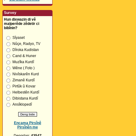
Survey
Hun dixwazin di vê
malperêde zêdetir ci
bibînin?
Sîyaset
Nûçe, Radyo, TV
Dîroka Kudistan
Cand & Huner
Muzîka Kurdî
Wêne ( Foto )
Nivîskarên Kurd
Zimanê Kurdî
Pirtûk û Kovar
Helbestên Kurdî
Dibistana Kurdî
Ansîklopedî
Encama Pirsînê
Pirsînên me
Dengdan:
43547