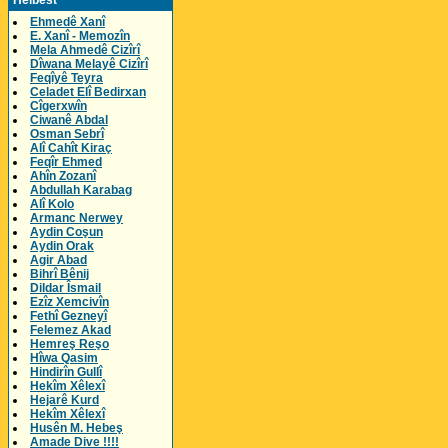
Helbest
Ehmedê Xanî
E. Xanî - Memozîn
Mela Ahmedê Cizîrî
Dîwana Melayê Cizîrî
Feqîyê Teyra
Celadet Elî Bedirxan
Cîgerxwîn
Ciwanê Abdal
Osman Sebrî
Alî Cahît Kiraç
Feqîr Ehmed
Ahîn Zozanî
Abdullah Karabag
Alî Kolo
Armanc Nerwey
Aydin Coşun
Aydin Orak
Agir Abad
Bihrî Bênij
Dildar Îsmail
Ezîz Xemcivîn
Fethî Gezneyî
Felemez Akad
Hemreş Reşo
Hîwa Qasim
Hindirîn Gullî
Hekîm Xêlexî
Hejarê Kurd
Hekîm Xêlexî
Husên M. Hebeş
Amade Dive !!!!