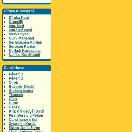
Dîroka Kurdistanê
Dîroka Kurd
Kronolijî
Imp. Med
200 Salê dawî
Mervaniyan
Cum. Mahabad
Serhildanên Kurdan
Serokên Kurdan
Kerkuk Kurdistane
Nasîna Kurdistanê
Cand, Huner
Pêkenî 1
Pêkenî 2
Cîrok
Bûyerên Dîrokî
Gotinên bapîra
Tistonek
Dîlok
Durik
Henek
Kilîp û Vîdeoyê Kurdî
Pirs, Bersîv û Pêken
Çand huner û tişt
Xwarinên Kurda
Sitran, Def û Zurne