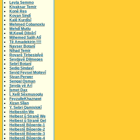
Leyla Şemmo
Kiyaksar Temir
Konê Reş
Kovan Sindî
Kalê Kurdîsî
Mehmed Çobanoxlu
Mehdî Mutlu
M.Kewê Dilxêrî
Mihemed Salih Alî
Tê Amadekirin !!!!
Navser Botanî
Nîhad Temir
Royarê Tirbesipîyê
Seydayê Dilmeqes
Sebrî Botanî
Sediq Sindavî
Seyid Feysel Mojtevî
Şivan Perwer
Şengal Osman
Seyda yê Arî
Îsmet Dax
Î. Xelîl Şêxmusoglu
FeyzulleKhaznawi
Xizan Şîlan
Y. Sebri Qamişlokî
Helbestên We
Helbest û Stranê We
Helbest û Stranê Gel
Helbestê Bêperde-1
Helbestê Bêperde-2
Helbestê Bêperde-3
Helbestê Bêperde-4