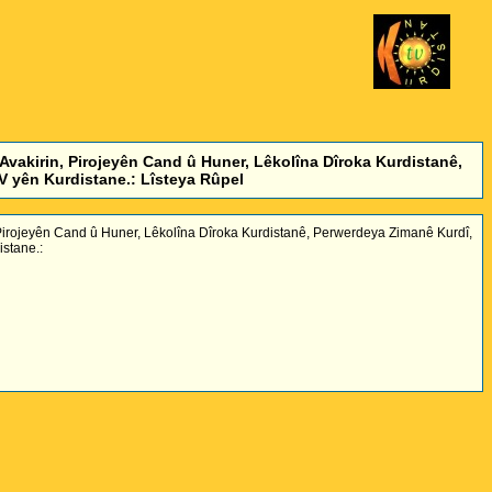
Avakirin, Pirojeyên Cand û Huner, Lêkolîna Dîroka Kurdistanê,
 yên Kurdistane.: Lîsteya Rûpel
 Pirojeyên Cand û Huner, Lêkolîna Dîroka Kurdistanê, Perwerdeya Zimanê Kurdî,
stane.: