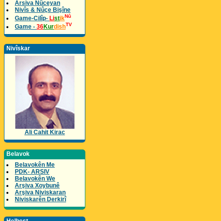
Arsiva Nûceyan
Nivîs & Nûçe Bişîne
Nû
Game-Cilîp-
Li
st
ik
TV
Game -
36
Kur
dish
Nivîskar
Ali Cahit Kirac
Belavok
Belavokên Me
PDK- ARSIV
Belavokên We
Arşiva Xoybunê
Arşiva Niviskaran
Niviskarên Derkirî