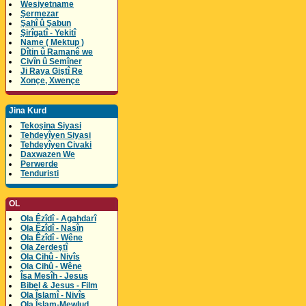
Wesiyetname
Şermezar
Şahî û Şabun
Şirîgatî - Yekitî
Name ( Mektup )
Dîtin û Ramanê we
Civîn û Semîner
Ji Raya Giştî Re
Xonçe, Xwençe
Jina Kurd
Tekoşina Siyasi
Tehdeyîyen Siyasi
Tehdeyîyen Civaki
Daxwazen We
Perwerde
Tenduristi
OL
Ola Êzîdî - Agahdarî
Ola Êzîdî - Nasîn
Ola Êzîdî - Wêne
Ola Zerdeştî
Ola Cihû - Nivîs
Ola Cihû - Wêne
Îsa Mesîh - Jesus
Bibel & Jesus - Film
Ola Îslamî - Nivîs
Ola Îslam-Mewlud