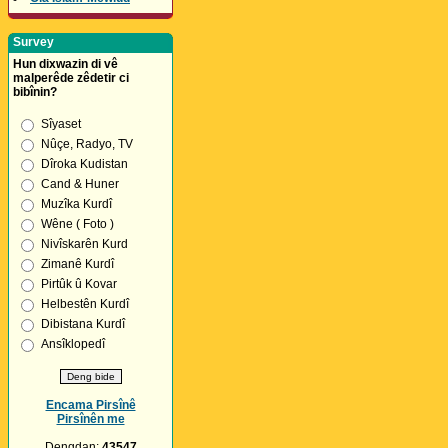
Survey
Hun dixwazin di vê
malperêde zêdetir ci
bibînin?
Sîyaset
Nûçe, Radyo, TV
Dîroka Kudistan
Cand & Huner
Muzîka Kurdî
Wêne ( Foto )
Nivîskarên Kurd
Zimanê Kurdî
Pirtûk û Kovar
Helbestên Kurdî
Dibistana Kurdî
Ansîklopedî
Encama Pirsînê
Pirsînên me
Dengdan:
43547