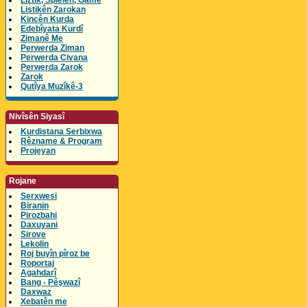
Lîztik, Spielen, Game
Listikên Zarokan
Kincên Kurda
Edebîyata Kurdî
Zimanê Me
Perwerda Ziman
Perwerda Civana
Perwerda Zarok
Zarok
Qutîya Muzîkê-3
Nivîsên Siyasî
Kurdistana Serbixwa
Rêzname & Program
Projeyan
Rojane
Serxwesi
Biranin
Pirozbahi
Daxuyani
Sirove
Lekolin
Roj buyîn pîroz be
Roportaj
Agahdarî
Bang - Pêşwazî
Daxwaz
Xebatên me