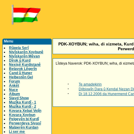
Menu
PDK-XOYBUN; wiha, di xizmeta, Kurd û
Rûpela Serî
Perwerd
Nivîskarên Xoybunê
Nivîskarên Mêvan
Dîrok û Kurd
Lîsteya Naverok: PDK-XOYBUN; wiha, di xizmeta,
Nexişê Kurdistanê
Belavok Lêgerîn
Cand û Huner
Helbestên Gel
Forum
·
Te amadekirin
Ankêt
·
Dilbixwîn Dara û Kendal Nezan Di
Nuce
·
Album
Di 18.12.2006 da Hunermend Canê
Slayd Show
Muzîka Kurdî - 1
Muzîka Kurdî - 2
Kovara Xebat Vejîn
Kovara Xoybun
Pelgeyên bi Kurdî
Perwerdeya Siyasî
Malperên Kurdan
Li ser me