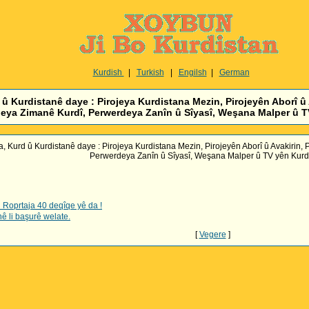
Kurdish
|
Turkish
|
Engilsh
|
German
 Kurdistanê daye : Pirojeya Kurdistana Mezin, Pirojeyên Aborî û 
eya Zimanê Kurdî, Perwerdeya Zanîn û Sîyasî, Weşana Malper û TV
 Kurd û Kurdistanê daye : Pirojeya Kurdistana Mezin, Pirojeyên Aborî û Avakirin,
Perwerdeya Zanîn û Sîyasî, Weşana Malper û TV yên Kurdi
 Roprtaja 40 deqîqe yê da !
 li başurê welate.
[
Vegere
]