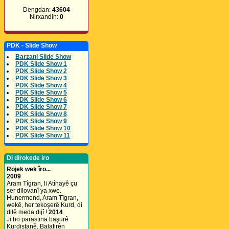
Dengdan:
43604
Nirxandin:
0
PDK - Slide Show
Barzani Slide Show
PDK Slide Show 1
PDK Slide Show 2
PDK Slide Show 3
PDK Slide Show 4
PDK Slide Show 5
PDK Slide Show 6
PDK Slide Show 7
PDK Slide Show 8
PDK Slide Show 9
PDK Slide Show 10
PDK Slide Show 11
Di dirokede iro
Rojek wek îro...
2009
Aram Tîgran, li Atînayê çu
ser dilovanî ya xwe.
Hunermend, Aram Tîgran,
wekê, her tekoşerê Kurd, di
dilê meda dijî !
2014
Ji bo parastina başurê
Kurdistanê, Balafirên