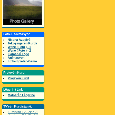
Foto & Animasyon
Nîşana Azadîyê
Tekoşîngerên Kurda
Wene ( Foto ) - 1
Wene ( Foto ) - 2
Flaman û Logo
Anîmasyon
Lîztik-Spielen-Game
Projeyên Kurd
Projeyên Kurd
Lêgerin / Link
Malperên Lêgerinê
TV'yên Kurdistan ê.
Kurdistan TV - Zindî-1