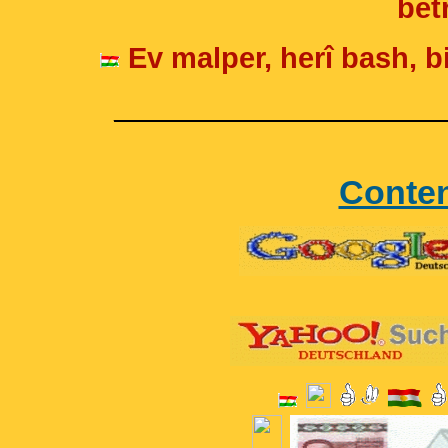
betr
Ev malper, herî bash, bi
____________________
Conte