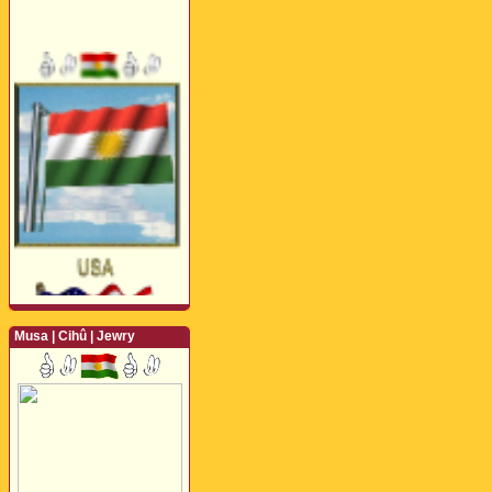
Musa | Cihû | Jewry