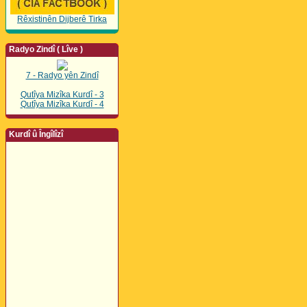
Rêxistinên Dijberê Tirka
Radyo Zindî ( Lîve )
7 - Radyo yên Zindî
Qutîya Mizîka Kurdî - 3
Qutîya Mizîka Kurdî - 4
Kurdî û Îngîlîzî