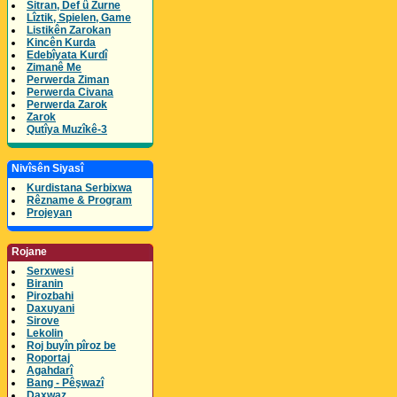
Sitran, Def û Zurne
Lîztik, Spielen, Game
Listikên Zarokan
Kincên Kurda
Edebîyata Kurdî
Zimanê Me
Perwerda Ziman
Perwerda Civana
Perwerda Zarok
Zarok
Qutîya Muzîkê-3
Nivîsên Siyasî
Kurdistana Serbixwa
Rêzname & Program
Projeyan
Rojane
Serxwesi
Biranin
Pirozbahi
Daxuyani
Sirove
Lekolin
Roj buyîn pîroz be
Roportaj
Agahdarî
Bang - Pêşwazî
Daxwaz