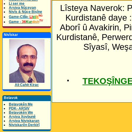
Li ser me
Lîsteya Naverok: 
Arsiva Nûceyan
Nivîs & Nûçe Bişîne
Kurdistanê daye :
Nû
Game-Cilîp-
Li
st
ik
TV
Game -
36
Kur
dish
Aborî û Avakirin, 
Kurdistanê, Perwer
Nivîskar
Sîyasî, Weşa
·
TEKOŞÎNGE
Ali Cahit Kirac
Belavok
Belavokên Me
PDK- ARSIV
Belavokên We
Arşiva Xoybunê
Arşiva Niviskaran
Niviskarên Derkirî