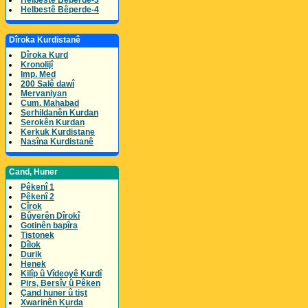
Helbestê Bêperde-3
Helbestê Bêperde-4
Dîroka Kurdistanê
Dîroka Kurd
Kronolijî
Imp. Med
200 Salê dawî
Mervaniyan
Cum. Mahabad
Serhildanên Kurdan
Serokên Kurdan
Kerkuk Kurdistane
Nasîna Kurdistanê
Cand, Huner
Pêkenî 1
Pêkenî 2
Cîrok
Bûyerên Dîrokî
Gotinên bapîra
Tistonek
Dîlok
Durik
Henek
Kilîp û Vîdeoyê Kurdî
Pirs, Bersîv û Pêken
Çand huner û tişt
Xwarinên Kurda