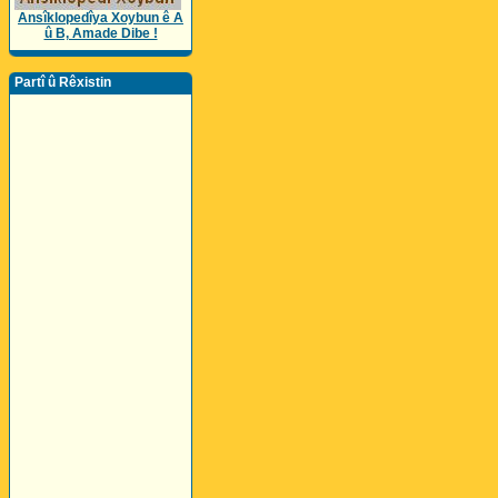
Ansîklopedîya Xoybun ê A
û B, Amade Dibe !
Partî û Rêxistin