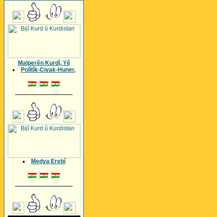
Malperên Kurdî, Yê
Polîtîk-Civak-Huner.
_________________
Medya Erebî
_________________