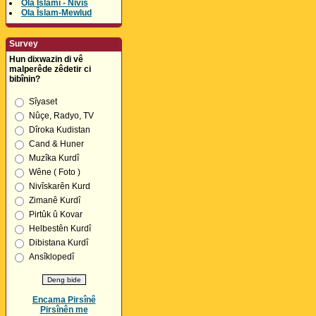
Ola Îslamî - Nivîs
Ola Îslam-Mewlud
Survey
Hun dixwazin di vê
malperêde zêdetir ci
bibînin?
Sîyaset
Nûçe, Radyo, TV
Dîroka Kudistan
Cand & Huner
Muzîka Kurdî
Wêne ( Foto )
Nivîskarên Kurd
Zimanê Kurdî
Pirtûk û Kovar
Helbestên Kurdî
Dibistana Kurdî
Ansîklopedî
Encama Pirsînê
Pirsînên me