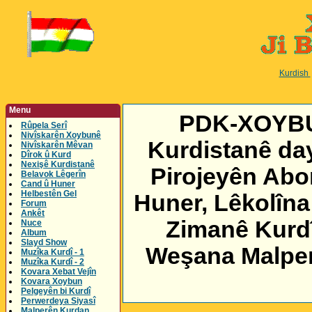
Kurdish
Menu
PDK-XOYBUN
Rûpela Serî
Nivîskarên Xoybunê
Kurdistanê day
Nivîskarên Mêvan
Dîrok û Kurd
Nexişê Kurdistanê
Pirojeyên Abor
Belavok Lêgerîn
Cand û Huner
Helbestên Gel
Huner, Lêkolîna
Forum
Ankêt
Zimanê Kurdî
Nuce
Album
Slayd Show
Weşana Malper 
Muzîka Kurdî - 1
Muzîka Kurdî - 2
Kovara Xebat Vejîn
Kovara Xoybun
Pelgeyên bi Kurdî
Perwerdeya Siyasî
Malperên Kurdan