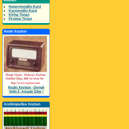
Reklam
Hunermendên Kurd
Karmendên Kurd
Kirîna Tiştan
Firotina Tiştan
Radio Xoybun
Radio Xoybun - Dengê
Vejîn ê, Amade Dibe !
Ansîklopedîya Xoybun