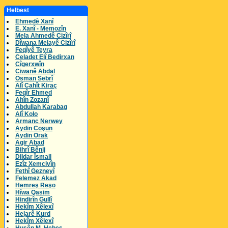
Helbest
Ehmedê Xanî
E. Xanî - Memozîn
Mela Ahmedê Cizîrî
Dîwana Melayê Cizîrî
Feqîyê Teyra
Celadet Elî Bedirxan
Cîgerxwîn
Ciwanê Abdal
Osman Sebrî
Alî Cahît Kiraç
Feqîr Ehmed
Ahîn Zozanî
Abdullah Karabag
Alî Kolo
Armanc Nerwey
Aydin Coşun
Aydin Orak
Agir Abad
Bihrî Bênij
Dildar Îsmail
Ezîz Xemcivîn
Fethî Gezneyî
Felemez Akad
Hemreş Reşo
Hîwa Qasim
Hindirîn Gullî
Hekîm Xêlexî
Hejarê Kurd
Hekîm Xêlexî