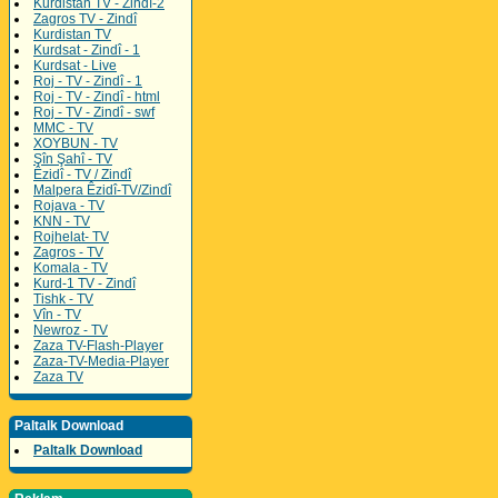
Kurdistan TV - Zindî-2
Zagros TV - Zindî
Kurdistan TV
Kurdsat - Zindî - 1
Kurdsat - Live
Roj - TV - Zindî - 1
Roj - TV - Zindî - html
Roj - TV - Zindî - swf
MMC - TV
XOYBUN - TV
Şîn Şahî - TV
Êzidî - TV / Zindî
Malpera Êzidî-TV/Zindî
Rojava - TV
KNN - TV
Rojhelat- TV
Zagros - TV
Komala - TV
Kurd-1 TV - Zindî
Tishk - TV
Vîn - TV
Newroz - TV
Zaza TV-Flash-Player
Zaza-TV-Media-Player
Zaza TV
Paltalk Download
Paltalk Download