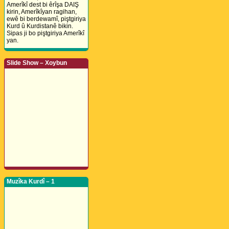
Amerîkî dest bi êrîşa DAIŞ
kirin, Amerîkîyan ragihan,
ewê bi berdewamî, piştgiriya
Kurd û Kurdistanê bikin.
Sipas ji bo piştgiriya Amerîkî
yan.
Slide Show – Xoybun
Muzîka Kurdî – 1