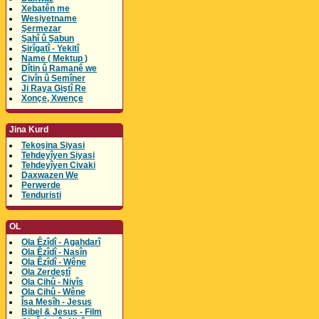
Xebatên me
Wesiyetname
Şermezar
Şahî û Şabun
Şirîgatî - Yekitî
Name ( Mektup )
Dîtin û Ramanê we
Civîn û Semîner
Ji Raya Giştî Re
Xonçe, Xwençe
Jina Kurd
Tekoşina Siyasi
Tehdeyîyen Siyasi
Tehdeyîyen Civaki
Daxwazen We
Perwerde
Tenduristi
OL
Ola Êzîdî - Agahdarî
Ola Êzîdî - Nasîn
Ola Êzîdî - Wêne
Ola Zerdeştî
Ola Cihû - Nivîs
Ola Cihû - Wêne
Îsa Mesîh - Jesus
Bibel & Jesus - Film