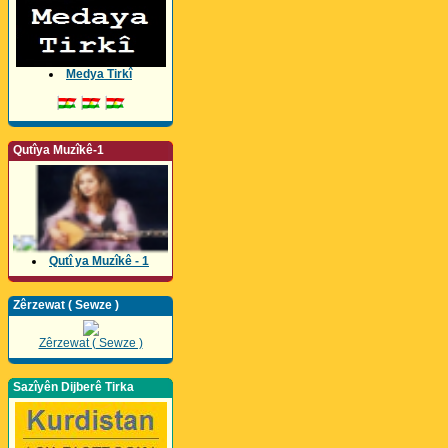
Medya Tirkî
Qutîya Muzîkê-1
Qutî ya Muzîkê - 1
Zêrzewat ( Sewze )
Zêrzewat ( Sewze )
Sazîyên Dijberê Tirka