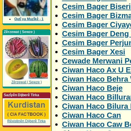
Cesim Bager Biseri
Cesim Bager Bizm
Qutî ya Muzîkê - 1
Cesim Bager Ciyay
Cesim Bager Deng
Zêrzewat ( Sewze )
Cesim Bager Perju
Cesim Bager Xesi
Cewade Merwani Po
Ciwan Haco Ax U 
Ciwan Haco Behra
Zêrzewat ( Sewze )
Ciwan Haco Beje
Ciwan Haco Billur
Sazîyên Dijberê Tirka
Ciwan Haco Bilura
Ciwan Haco Can
Rêxistinên Dijberê Tirka
Ciwan Haco Caw Be