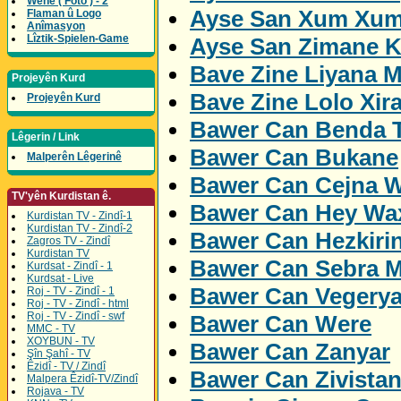
Wene ( Foto ) - 2
Ayse San Xum Xum
Flaman û Logo
Anîmasyon
Lîztik-Spielen-Game
Ayse San Zimane K
Bave Zine Liyana M
Projeyên Kurd
Bave Zine Lolo Xira
Projeyên Kurd
Bawer Can Benda 
Lêgerin / Link
Bawer Can Bukane
Malperên Lêgerinê
Bawer Can Cejna W
TV'yên Kurdistan ê.
Bawer Can Hey Wa
Kurdistan TV - Zindî-1
Kurdistan TV - Zindî-2
Bawer Can Hezkiri
Zagros TV - Zindî
Kurdistan TV
Bawer Can Sebra M
Kurdsat - Zindî - 1
Kurdsat - Live
Bawer Can Vegery
Roj - TV - Zindî - 1
Roj - TV - Zindî - html
Roj - TV - Zindî - swf
Bawer Can Were
MMC - TV
XOYBUN - TV
Bawer Can Zanyar
Şîn Şahî - TV
Êzidî - TV / Zindî
Bawer Can Zivista
Malpera Êzidî-TV/Zindî
Rojava - TV