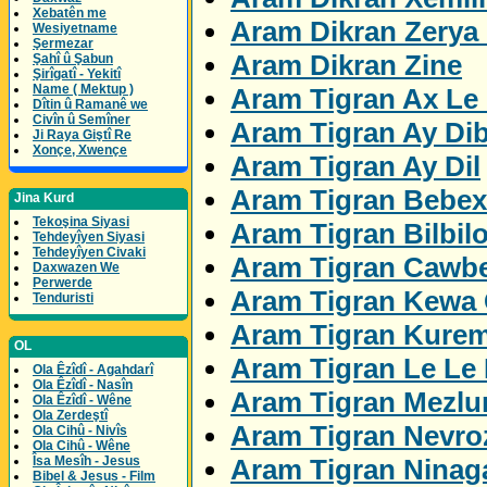
Xebatên me
Aram Dikran Zerya
Wesiyetname
Şermezar
Aram Dikran Zine
Şahî û Şabun
Şirîgatî - Yekitî
Name ( Mektup )
Aram Tigran Ax Le 
Dîtin û Ramanê we
Civîn û Semîner
Aram Tigran Ay Di
Ji Raya Giştî Re
Xonçe, Xwençe
Aram Tigran Ay Dil
Aram Tigran Bebex
Jina Kurd
Tekoşina Siyasi
Aram Tigran Bilbil
Tehdeyîyen Siyasi
Tehdeyîyen Civaki
Aram Tigran Cawbe
Daxwazen We
Perwerde
Aram Tigran Kewa 
Tenduristi
Aram Tigran Kure
OL
Aram Tigran Le Le
Ola Êzîdî - Agahdarî
Ola Êzîdî - Nasîn
Aram Tigran Mezl
Ola Êzîdî - Wêne
Ola Zerdeştî
Aram Tigran Nevro
Ola Cihû - Nivîs
Ola Cihû - Wêne
Aram Tigran Ninag
Îsa Mesîh - Jesus
Bibel & Jesus - Film