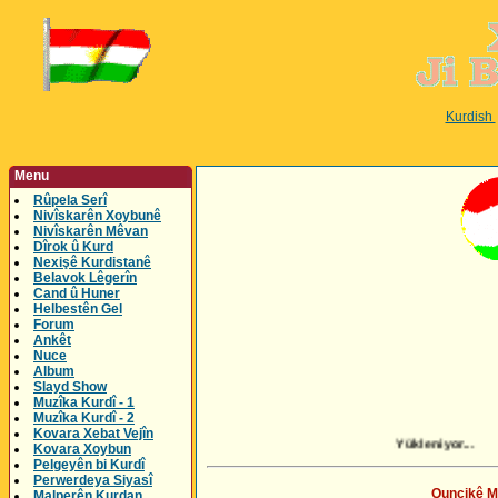
Kurdish
Menu
Rûpela Serî
Nivîskarên Xoybunê
Nivîskarên Mêvan
Dîrok û Kurd
Nexişê Kurdistanê
Belavok Lêgerîn
Cand û Huner
Helbestên Gel
Forum
Ankêt
Nuce
Album
Slayd Show
Muzîka Kurdî - 1
Muzîka Kurdî - 2
Kovara Xebat Vejîn
Kovara Xoybun
Pelgeyên bi Kurdî
Perwerdeya Siyasî
Quncikê Mu
Malperên Kurdan