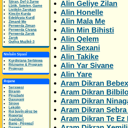
Alin Geliye Zilan
Sitran, Def û Zurne
Lîztik, Spielen, Game
Listikên Zarokan
Alin Honelle
Kincên Kurda
Edebîyata Kurdî
Alin Mala Me
Zimanê Me
Perwerda Ziman
Alin Min Bihisti
Perwerda Civana
Perwerda Zarok
Alin Qelem
Zarok
Qutîya Muzîkê-3
Alin Sexani
Alin Takike
Nivîsên Siyasî
Kurdistana Serbixwa
Alin Yar Sivane
Rêzname & Program
Projeyan
Alin Yare
Aram Dikran Bebex
Rojane
Serxwesi
Aram Dikran Bilbil
Biranin
Pirozbahi
Aram Dikran Ninag
Daxuyani
Sirove
Aram Dikran Sebra 
Lekolin
Roj buyîn pîroz be
Roportaj
Aram Dikran Te Ez 
Agahdarî
Bang - Pêşwazî
Aram Dikran Xemil
Daxwaz