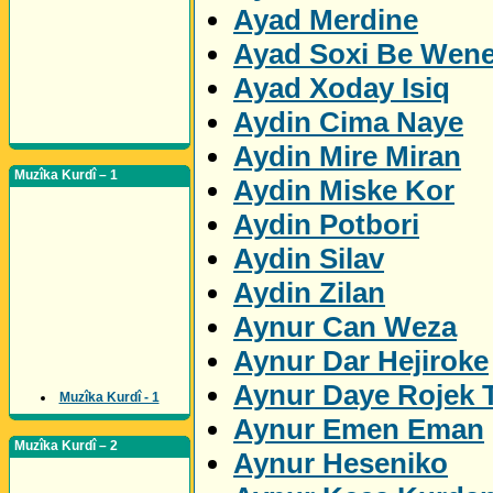
Ayad Merdine
Ayad Soxi Be Wen
Ayad Xoday Isiq
Aydin Cima Naye
Aydin Mire Miran
Muzîka Kurdî – 1
Aydin Miske Kor
Aydin Potbori
Aydin Silav
Aydin Zilan
Aynur Can Weza
Aynur Dar Hejiroke
Aynur Daye Rojek 
Muzîka Kurdî - 1
Aynur Emen Eman
Muzîka Kurdî – 2
Aynur Heseniko