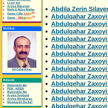
Li ser me
Arsiva Nûceyan
Abdila Zerin Silav
Nivîs & Nûçe Bişîne
Nû
Game-Cilîp-
Li
st
ik
Abdulqahar Zaxoyi 
TV
Game -
36
Kur
dish
Abdulqahar Zaxoyi 
Nivîskar
Abdulqahar Zaxoyi
Abdulqahar Zaxoyi
Abdulqahar Zaxoyi 
Abdulqahar Zaxoyi
Abdulqahar Zaxoyi
Abdulqahar Zaxoyi 
Ali Cahit Kirac
Abdulqahar Zaxoyi 
Belavok
Abdulqehar Zaxoyi
Belavokên Me
PDK- ARSIV
Abdulqehar Zaxoyi 
Belavokên We
Arşiva Xoybunê
Abdulqehar Zaxoyi 
Arşiva Niviskaran
Niviskarên Derkirî
Abdulqehar Zaxoyi