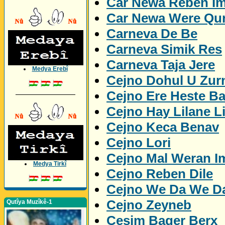
Car Newa Reben I
Car Newa Were Qu
Carneva De Be
Carneva Simik Res
Carneva Taja Jere
Medya Erebî
Cejno Dohul U Zur
Cejno Ere Heste B
_________________
Cejno Hay Lilane L
Cejno Keca Benav
Cejno Lori
Cejno Mal Weran I
Medya Tirkî
Cejno Reben Dile
Cejno We Da We D
Cejno Zeyneb
Qutîya Muzîkê-1
Cesim Bager Berx