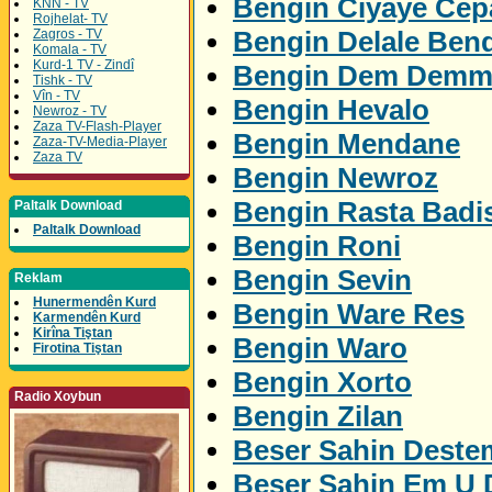
Bengin Ciyaye Ce
KNN - TV
Rojhelat- TV
Bengin Delale Ben
Zagros - TV
Komala - TV
Kurd-1 TV - Zindî
Bengin Dem Demm
Tishk - TV
Vîn - TV
Bengin Hevalo
Newroz - TV
Zaza TV-Flash-Player
Bengin Mendane
Zaza-TV-Media-Player
Zaza TV
Bengin Newroz
Bengin Rasta Badi
Paltalk Download
Paltalk Download
Bengin Roni
Bengin Sevin
Reklam
Hunermendên Kurd
Bengin Ware Res
Karmendên Kurd
Kirîna Tiştan
Bengin Waro
Firotina Tiştan
Bengin Xorto
Radio Xoybun
Bengin Zilan
Beser Sahin Deste
Beser Sahin Em U