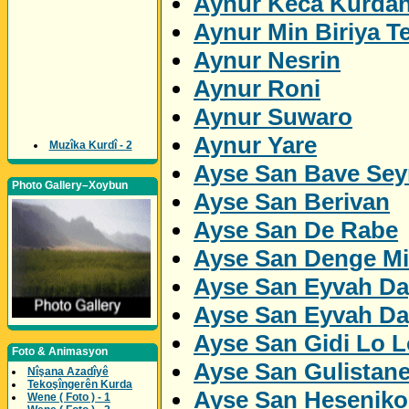
Aynur Keca Kurda
Aynur Min Biriya Te
Aynur Nesrin
Aynur Roni
Aynur Suwaro
Aynur Yare
Muzîka Kurdî - 2
Ayse San Bave Sey
Photo Gallery–Xoybun
Ayse San Berivan
Ayse San De Rabe
Ayse San Denge M
Ayse San Eyvah Da
Ayse San Eyvah Da
Ayse San Gidi Lo L
Foto & Animasyon
Ayse San Gulistan
Nîşana Azadîyê
Tekoşîngerên Kurda
Ayse San Heseniko
Wene ( Foto ) - 1