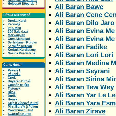
Helbestê Bêperde-3
Helbestê Bêperde-4
Ali Baran Bawe
Ali Baran Cene Ce
Dîroka Kurdistanê
Ali Baran Dilo Jaro
Dîroka Kurd
Kronolijî
Imp. Med
Ali Baran Evina Me
200 Salê dawî
Mervaniyan
Ali Baran Evina Me
Cum. Mahabad
Serhildanên Kurdan
Ali Baran Fadike
Serokên Kurdan
Kerkuk Kurdistane
Ali Baran Lori Lori
Nasîna Kurdistanê
Ali Baran Medina M
Cand, Huner
Ali Baran Seyrani
Pêkenî 1
Pêkenî 2
Ali Baran Sirina Mi
Cîrok
Bûyerên Dîrokî
Ali Baran Tew Wey 
Gotinên bapîra
Tistonek
Dîlok
Ali Baran Yar Le Le
Durik
Henek
Ali Baran Yara Esm
Kilîp û Vîdeoyê Kurdî
Pirs, Bersîv û Pêken
Ali Baran Zirave
Çand huner û tişt
Xwarinên Kurda