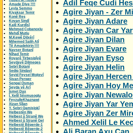
Husên M. Hebeş
Adil Feqe Cudi Hes
Amade Dive !!!!
Leyla Şemmo
Agire Jiyan - Zer M
Kiyaksar Temir
Konê Reş
Agire Jiyan Adare
Kovan Sindî
Kalê Kurdîsî
Agire Jiyan Car Yar
Mehmed Çobanoxlu
Mehdî Mutlu
Agire Jiyan Dilan
M.Kewê Dilxêrî
Mihemed Salih Alî
Tê Amadekirin !!!!
Agire Jiyan Evare
Navser Botanî
Nîhad Temir
Agire Jiyan Eyso
Royarê Tirbesipîyê
Seydayê Dilmeqes
Agire Jiyan Helin
Sebrî Botanî
Sediq Sindavî
Agire Jiyan Herce
Seyid Feysel Mojtevî
Şivan Perwer
Agire Jiyan Hoy M
Şengal Osman
Seyda yê Arî
Îsmet Dax
Agire Jiyan Newalo
Î. Xelîl Şêxmusoglu
FeyzulleKhaznawi
Agire Jiyan Yar Ye
Xizan Şîlan
Y. Sebri Qamişlokî
Agire Jiyan Zer Mi
Helbestên We
Helbest û Stranê We
Ahmed Xelil Le Kec
Helbest û Stranê Gel
Helbestê Bêperde-1
Helbestê Bêperde-2
Ali Baran Axu Can