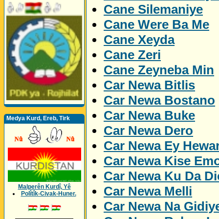
Cane Silemaniye
Cane Were Ba Me
Cane Xeyda
Cane Zeri
Cane Zeyneba Min
Car Newa Bitlis
Car Newa Bostano
Car Newa Buke
Medya Kurd, Ereb, Tirk
Car Newa Dero
Car Newa Ey Hewa
Car Newa Kise Emo
Car Newa Ku Da Dic
Malperên Kurdî, Yê
Car Newa Melli
Polîtîk-Civak-Huner.
Car Newa Na Gidiy
_________________