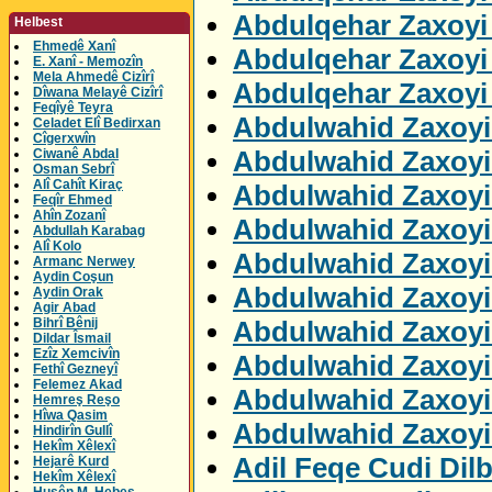
Abdulqehar Zaxoyi 
Helbest
Ehmedê Xanî
Abdulqehar Zaxoyi 
E. Xanî - Memozîn
Mela Ahmedê Cizîrî
Abdulqehar Zaxoyi
Dîwana Melayê Cizîrî
Feqîyê Teyra
Abdulwahid Zaxoyi 
Celadet Elî Bedirxan
Cîgerxwîn
Abdulwahid Zaxoyi
Ciwanê Abdal
Osman Sebrî
Alî Cahît Kiraç
Abdulwahid Zaxoyi
Feqîr Ehmed
Ahîn Zozanî
Abdulwahid Zaxoyi
Abdullah Karabag
Alî Kolo
Abdulwahid Zaxoyi
Armanc Nerwey
Aydin Coşun
Abdulwahid Zaxoyi
Aydin Orak
Agir Abad
Abdulwahid Zaxoyi
Bihrî Bênij
Dildar Îsmail
Ezîz Xemcivîn
Abdulwahid Zaxoyi
Fethî Gezneyî
Felemez Akad
Abdulwahid Zaxoyi
Hemreş Reşo
Hîwa Qasim
Abdulwahid Zaxoyi
Hindirîn Gullî
Hekîm Xêlexî
Adil Feqe Cudi Dil
Hejarê Kurd
Hekîm Xêlexî