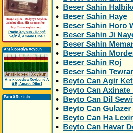
Beser Sahin Halbik
Beser Sahin Haye
Beser Sahin Horo 
Radio Xoybun - Dengê
Beser Sahin Ji Nay
Vejîn ê, Amade Dibe !
Beser Sahin Mema
Ansîklopedîya Xoybun
Beser Sahin Morde
Beser Sahin Roj
Beser Sahin Tewra
Beyto Can Agir Ket
Ansîklopedîya Xoybun ê A
û B, Amade Dibe !
Beyto Can Axinate
Beyto Can Dil Sewi
Partî û Rêxistin
Beyto Can Gulazer
Beyto Can Ha Lexi
Beyto Can Havar De