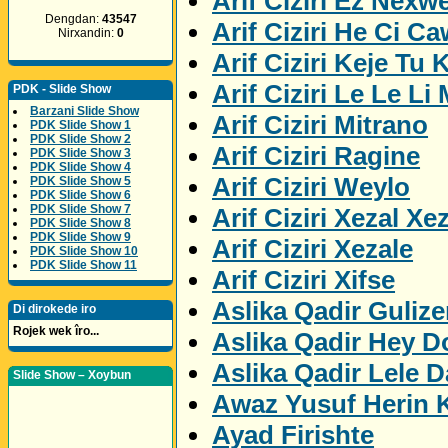
Arif Ciziri Ez Nexw
Dengdan:
43547
Arif Ciziri He Ci C
Nirxandin:
0
Arif Ciziri Keje Tu K
Arif Ciziri Le Le Li
PDK - Slide Show
Barzani Slide Show
Arif Ciziri Mitrano
PDK Slide Show 1
PDK Slide Show 2
Arif Ciziri Ragine
PDK Slide Show 3
PDK Slide Show 4
Arif Ciziri Weylo
PDK Slide Show 5
PDK Slide Show 6
PDK Slide Show 7
Arif Ciziri Xezal Xe
PDK Slide Show 8
PDK Slide Show 9
Arif Ciziri Xezale
PDK Slide Show 10
PDK Slide Show 11
Arif Ciziri Xifse
Aslika Qadir Gulize
Di dirokede iro
Rojek wek îro...
Aslika Qadir Hey D
Aslika Qadir Lele D
Slide Show – Xoybun
Awaz Yusuf Herin 
Ayad Firishte