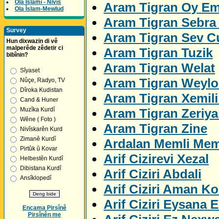
Ola Îslamî - Nivîs
Aram Tigran Oy E
Ola Îslam-Mewlud
Aram Tigran Sebra 
Survey
Aram Tigran Sev C
Hun dixwazin di vê
malperêde zêdetir ci
Aram Tigran Tuzik
bibînin?
Aram Tigran Welat
Sîyaset
Aram Tigran Weylo
Nûçe, Radyo, TV
Dîroka Kudistan
Aram Tigran Xemil
Cand & Huner
Aram Tigran Zeriya
Muzîka Kurdî
Wêne ( Foto )
Aram Tigran Zine
Nivîskarên Kurd
Zimanê Kurdî
Ardalan Memli Me
Pirtûk û Kovar
Arif Cizirevi Xezal
Helbestên Kurdî
Dibistana Kurdî
Arif Ciziri Abdali
Ansîklopedî
Arif Ciziri Aman K
Arif Ciziri Eysana E
Encama Pirsînê
Pirsînên me