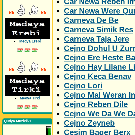
Car Newa Reben I
Car Newa Were Qu
Carneva De Be
Carneva Simik Res
Carneva Taja Jere
Medya Erebî
Cejno Dohul U Zur
Cejno Ere Heste B
_________________
Cejno Hay Lilane L
Cejno Keca Benav
Cejno Lori
Cejno Mal Weran I
Medya Tirkî
Cejno Reben Dile
Cejno We Da We D
Cejno Zeyneb
Qutîya Muzîkê-1
Cesim Bager Berx