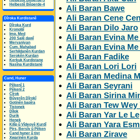
Helbestê Bêperde-3
Helbestê Bêperde-4
Ali Baran Bawe
Ali Baran Cene Ce
Dîroka Kurdistanê
Ali Baran Dilo Jaro
Dîroka Kurd
Kronolijî
Imp. Med
Ali Baran Evina Me
200 Salê dawî
Mervaniyan
Ali Baran Evina Me
Cum. Mahabad
Serhildanên Kurdan
Ali Baran Fadike
Serokên Kurdan
Kerkuk Kurdistane
Ali Baran Lori Lori
Nasîna Kurdistanê
Ali Baran Medina M
Cand, Huner
Ali Baran Seyrani
Pêkenî 1
Pêkenî 2
Ali Baran Sirina Mi
Cîrok
Bûyerên Dîrokî
Ali Baran Tew Wey 
Gotinên bapîra
Tistonek
Dîlok
Ali Baran Yar Le Le
Durik
Henek
Ali Baran Yara Esm
Kilîp û Vîdeoyê Kurdî
Pirs, Bersîv û Pêken
Ali Baran Zirave
Çand huner û tişt
Xwarinên Kurda