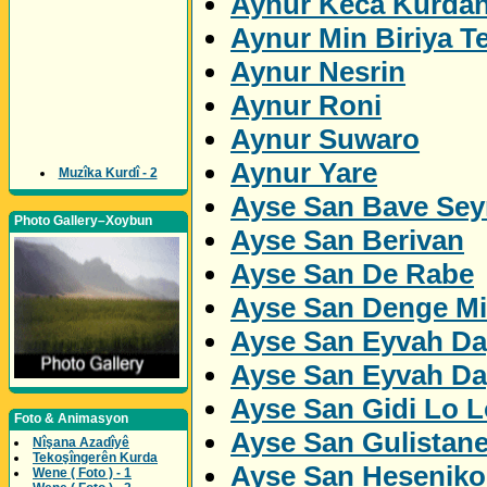
Aynur Keca Kurda
Aynur Min Biriya Te
Aynur Nesrin
Aynur Roni
Aynur Suwaro
Aynur Yare
Muzîka Kurdî - 2
Ayse San Bave Sey
Photo Gallery–Xoybun
Ayse San Berivan
Ayse San De Rabe
Ayse San Denge M
Ayse San Eyvah Da
Ayse San Eyvah Da
Ayse San Gidi Lo L
Foto & Animasyon
Ayse San Gulistan
Nîşana Azadîyê
Tekoşîngerên Kurda
Ayse San Heseniko
Wene ( Foto ) - 1