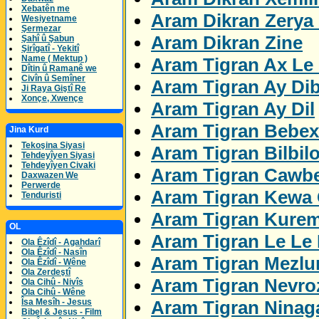
Xebatên me
Aram Dikran Zerya
Wesiyetname
Şermezar
Aram Dikran Zine
Şahî û Şabun
Şirîgatî - Yekitî
Name ( Mektup )
Aram Tigran Ax Le 
Dîtin û Ramanê we
Civîn û Semîner
Aram Tigran Ay Di
Ji Raya Giştî Re
Xonçe, Xwençe
Aram Tigran Ay Dil
Aram Tigran Bebex
Jina Kurd
Tekoşina Siyasi
Aram Tigran Bilbil
Tehdeyîyen Siyasi
Tehdeyîyen Civaki
Aram Tigran Cawbe
Daxwazen We
Perwerde
Aram Tigran Kewa 
Tenduristi
Aram Tigran Kure
OL
Aram Tigran Le Le
Ola Êzîdî - Agahdarî
Ola Êzîdî - Nasîn
Aram Tigran Mezl
Ola Êzîdî - Wêne
Ola Zerdeştî
Aram Tigran Nevro
Ola Cihû - Nivîs
Ola Cihû - Wêne
Aram Tigran Ninag
Îsa Mesîh - Jesus
Bibel & Jesus - Film