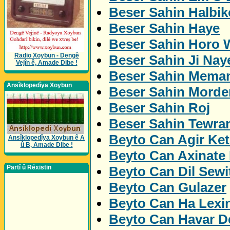
Beser Sahin Halbik
Beser Sahin Haye
Beser Sahin Horo 
Radio Xoybun - Dengê
Beser Sahin Ji Nay
Vejîn ê, Amade Dibe !
Beser Sahin Mema
Ansîklopedîya Xoybun
Beser Sahin Morde
Beser Sahin Roj
Beser Sahin Tewra
Beyto Can Agir Ket
Ansîklopedîya Xoybun ê A
û B, Amade Dibe !
Beyto Can Axinate
Beyto Can Dil Sewi
Partî û Rêxistin
Beyto Can Gulazer
Beyto Can Ha Lexi
Beyto Can Havar De