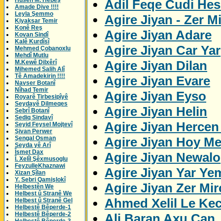
Husên M. Hebeş
Adil Feqe Cudi Hes
Amade Dive !!!!
Leyla Şemmo
Agire Jiyan - Zer M
Kiyaksar Temir
Konê Reş
Agire Jiyan Adare
Kovan Sindî
Kalê Kurdîsî
Agire Jiyan Car Yar
Mehmed Çobanoxlu
Mehdî Mutlu
Agire Jiyan Dilan
M.Kewê Dilxêrî
Mihemed Salih Alî
Tê Amadekirin !!!!
Agire Jiyan Evare
Navser Botanî
Nîhad Temir
Agire Jiyan Eyso
Royarê Tirbesipîyê
Seydayê Dilmeqes
Agire Jiyan Helin
Sebrî Botanî
Sediq Sindavî
Agire Jiyan Herce
Seyid Feysel Mojtevî
Şivan Perwer
Agire Jiyan Hoy M
Şengal Osman
Seyda yê Arî
Îsmet Dax
Agire Jiyan Newalo
Î. Xelîl Şêxmusoglu
FeyzulleKhaznawi
Agire Jiyan Yar Ye
Xizan Şîlan
Y. Sebri Qamişlokî
Agire Jiyan Zer Mi
Helbestên We
Helbest û Stranê We
Ahmed Xelil Le Kec
Helbest û Stranê Gel
Helbestê Bêperde-1
Helbestê Bêperde-2
Ali Baran Axu Can