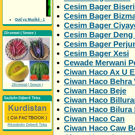
Cesim Bager Biseri
Cesim Bager Bizm
Qutî ya Muzîkê - 1
Cesim Bager Ciyay
Cesim Bager Deng
Zêrzewat ( Sewze )
Cesim Bager Perju
Cesim Bager Xesi
Cewade Merwani Po
Ciwan Haco Ax U 
Ciwan Haco Behra
Zêrzewat ( Sewze )
Ciwan Haco Beje
Ciwan Haco Billur
Sazîyên Dijberê Tirka
Ciwan Haco Bilura
Ciwan Haco Can
Rêxistinên Dijberê Tirka
Ciwan Haco Caw Be