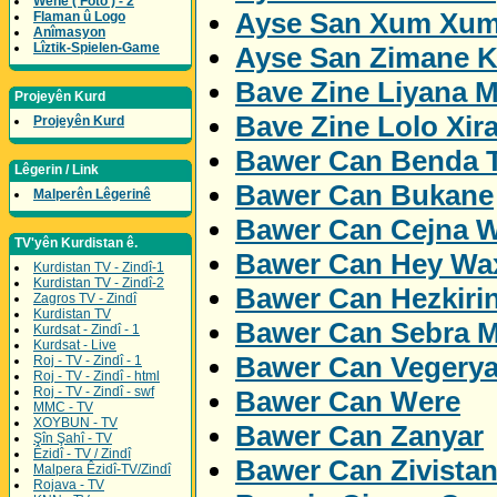
Wene ( Foto ) - 2
Ayse San Xum Xum
Flaman û Logo
Anîmasyon
Lîztik-Spielen-Game
Ayse San Zimane K
Bave Zine Liyana M
Projeyên Kurd
Bave Zine Lolo Xira
Projeyên Kurd
Bawer Can Benda 
Lêgerin / Link
Bawer Can Bukane
Malperên Lêgerinê
Bawer Can Cejna W
TV'yên Kurdistan ê.
Bawer Can Hey Wa
Kurdistan TV - Zindî-1
Kurdistan TV - Zindî-2
Bawer Can Hezkiri
Zagros TV - Zindî
Kurdistan TV
Bawer Can Sebra M
Kurdsat - Zindî - 1
Kurdsat - Live
Bawer Can Vegery
Roj - TV - Zindî - 1
Roj - TV - Zindî - html
Roj - TV - Zindî - swf
Bawer Can Were
MMC - TV
XOYBUN - TV
Bawer Can Zanyar
Şîn Şahî - TV
Êzidî - TV / Zindî
Bawer Can Zivista
Malpera Êzidî-TV/Zindî
Rojava - TV