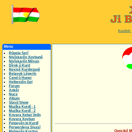
Kurdish
Menu
Rûpela Serî
Nivîskarên Xoybunê
Nivîskarên Mêvan
Dîrok û Kurd
Nexişê Kurdistanê
Belavok Lêgerîn
Cand û Huner
Helbestên Gel
Forum
Ankêt
Nuce
Album
Slayd Show
Muzîka Kurdî - 1
Muzîka Kurdî - 2
Kovara Xebat Vejîn
Kovara Xoybun
Pelgeyên bi Kurdî
Perwerdeya Siyasî
Quncikê Mu
Malperên Kurdan