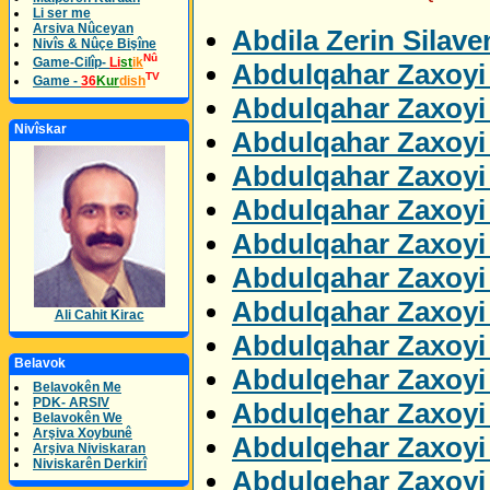
Li ser me
Arsiva Nûceyan
Abdila Zerin Silav
Nivîs & Nûçe Bişîne
Nû
Game-Cilîp-
Li
st
ik
Abdulqahar Zaxoyi 
TV
Game -
36
Kur
dish
Abdulqahar Zaxoyi 
Nivîskar
Abdulqahar Zaxoyi
Abdulqahar Zaxoyi
Abdulqahar Zaxoyi 
Abdulqahar Zaxoyi
Abdulqahar Zaxoyi
Abdulqahar Zaxoyi 
Ali Cahit Kirac
Abdulqahar Zaxoyi 
Belavok
Abdulqehar Zaxoyi
Belavokên Me
PDK- ARSIV
Abdulqehar Zaxoyi 
Belavokên We
Arşiva Xoybunê
Abdulqehar Zaxoyi 
Arşiva Niviskaran
Niviskarên Derkirî
Abdulqehar Zaxoyi