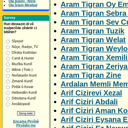
Ola Îslamî - Nivîs
Aram Tigran Oy E
Ola Îslam-Mewlud
Aram Tigran Sebra 
Survey
Aram Tigran Sev C
Hun dixwazin di vê
malperêde zêdetir ci
Aram Tigran Tuzik
bibînin?
Aram Tigran Welat
Sîyaset
Aram Tigran Weylo
Nûçe, Radyo, TV
Dîroka Kudistan
Aram Tigran Xemil
Cand & Huner
Aram Tigran Zeriya
Muzîka Kurdî
Wêne ( Foto )
Aram Tigran Zine
Nivîskarên Kurd
Zimanê Kurdî
Ardalan Memli Me
Pirtûk û Kovar
Arif Cizirevi Xezal
Helbestên Kurdî
Dibistana Kurdî
Arif Ciziri Abdali
Ansîklopedî
Arif Ciziri Aman K
Arif Ciziri Eysana E
Encama Pirsînê
Pirsînên me