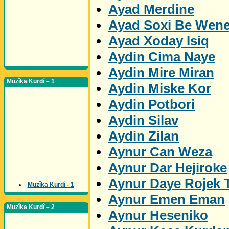
Ayad Merdine
Ayad Soxi Be Wen
Ayad Xoday Isiq
Aydin Cima Naye
Aydin Mire Miran
Muzîka Kurdî – 1
Aydin Miske Kor
Aydin Potbori
Aydin Silav
Aydin Zilan
Aynur Can Weza
Aynur Dar Hejiroke
Aynur Daye Rojek 
Muzîka Kurdî - 1
Aynur Emen Eman
Muzîka Kurdî – 2
Aynur Heseniko