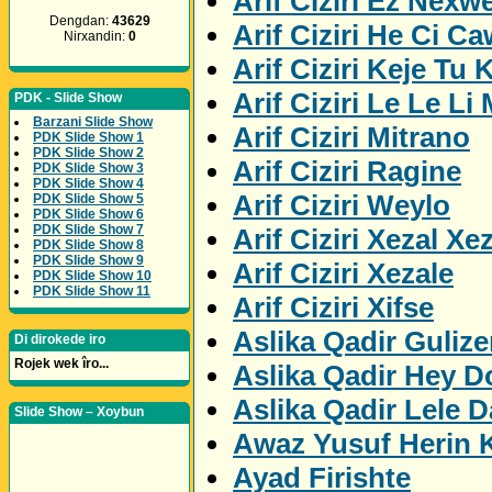
Arif Ciziri Ez Nexw
Dengdan:
43629
Arif Ciziri He Ci C
Nirxandin:
0
Arif Ciziri Keje Tu K
Arif Ciziri Le Le Li
PDK - Slide Show
Barzani Slide Show
Arif Ciziri Mitrano
PDK Slide Show 1
PDK Slide Show 2
Arif Ciziri Ragine
PDK Slide Show 3
PDK Slide Show 4
Arif Ciziri Weylo
PDK Slide Show 5
PDK Slide Show 6
PDK Slide Show 7
Arif Ciziri Xezal Xe
PDK Slide Show 8
PDK Slide Show 9
Arif Ciziri Xezale
PDK Slide Show 10
PDK Slide Show 11
Arif Ciziri Xifse
Aslika Qadir Gulize
Di dirokede iro
Rojek wek îro...
Aslika Qadir Hey D
Aslika Qadir Lele D
Slide Show – Xoybun
Awaz Yusuf Herin 
Ayad Firishte