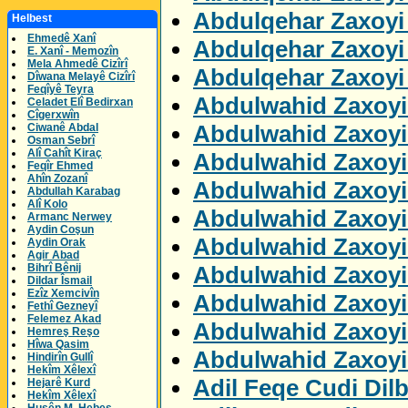
Abdulqehar Zaxoyi 
Helbest
Ehmedê Xanî
Abdulqehar Zaxoyi 
E. Xanî - Memozîn
Mela Ahmedê Cizîrî
Abdulqehar Zaxoyi
Dîwana Melayê Cizîrî
Feqîyê Teyra
Abdulwahid Zaxoyi 
Celadet Elî Bedirxan
Cîgerxwîn
Abdulwahid Zaxoyi
Ciwanê Abdal
Osman Sebrî
Alî Cahît Kiraç
Abdulwahid Zaxoyi
Feqîr Ehmed
Ahîn Zozanî
Abdulwahid Zaxoyi
Abdullah Karabag
Alî Kolo
Abdulwahid Zaxoyi
Armanc Nerwey
Aydin Coşun
Abdulwahid Zaxoyi
Aydin Orak
Agir Abad
Abdulwahid Zaxoyi
Bihrî Bênij
Dildar Îsmail
Ezîz Xemcivîn
Abdulwahid Zaxoyi
Fethî Gezneyî
Felemez Akad
Abdulwahid Zaxoyi
Hemreş Reşo
Hîwa Qasim
Abdulwahid Zaxoyi
Hindirîn Gullî
Hekîm Xêlexî
Adil Feqe Cudi Dil
Hejarê Kurd
Hekîm Xêlexî