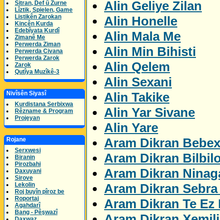
Alin Geliye Zilan
Sitran, Def û Zurne
Lîztik, Spielen, Game
Listikên Zarokan
Alin Honelle
Kincên Kurda
Edebîyata Kurdî
Alin Mala Me
Zimanê Me
Perwerda Ziman
Alin Min Bihisti
Perwerda Civana
Perwerda Zarok
Alin Qelem
Zarok
Qutîya Muzîkê-3
Alin Sexani
Alin Takike
Nivîsên Siyasî
Kurdistana Serbixwa
Alin Yar Sivane
Rêzname & Program
Projeyan
Alin Yare
Aram Dikran Bebex
Rojane
Serxwesi
Aram Dikran Bilbil
Biranin
Pirozbahi
Aram Dikran Ninag
Daxuyani
Sirove
Aram Dikran Sebra 
Lekolin
Roj buyîn pîroz be
Roportaj
Aram Dikran Te Ez 
Agahdarî
Bang - Pêşwazî
Aram Dikran Xemil
Daxwaz