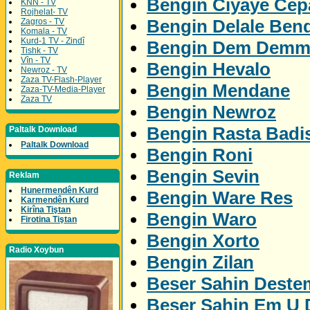
Bengin Ciyaye Ce
KNN - TV
Rojhelat- TV
Bengin Delale Ben
Zagros - TV
Komala - TV
Kurd-1 TV - Zindî
Bengin Dem Demm
Tishk - TV
Vîn - TV
Bengin Hevalo
Newroz - TV
Zaza TV-Flash-Player
Bengin Mendane
Zaza-TV-Media-Player
Zaza TV
Bengin Newroz
Bengin Rasta Badi
Paltalk Download
Paltalk Download
Bengin Roni
Bengin Sevin
Reklam
Hunermendên Kurd
Bengin Ware Res
Karmendên Kurd
Kirîna Tiştan
Bengin Waro
Firotina Tiştan
Bengin Xorto
Radio Xoybun
Bengin Zilan
Beser Sahin Deste
Beser Sahin Em U