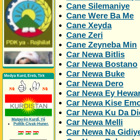
Cane Silemaniye
Cane Were Ba Me
Cane Xeyda
Cane Zeri
Cane Zeyneba Min
Car Newa Bitlis
Car Newa Bostano
Car Newa Buke
Medya Kurd, Ereb, Tirk
Car Newa Dero
Car Newa Ey Hewa
Car Newa Kise Emo
Car Newa Ku Da Dic
Malperên Kurdî, Yê
Car Newa Melli
Polîtîk-Civak-Huner.
Car Newa Na Gidiy
_________________