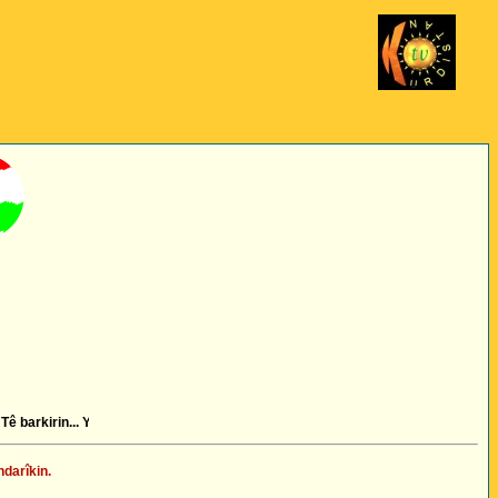
.. Yükleniyor...
darîkin.