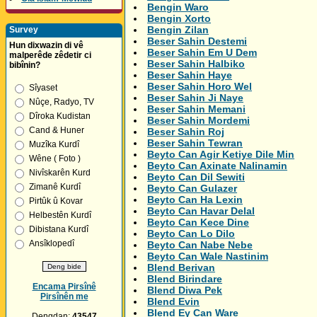
Bengin Waro
Bengin Xorto
Bengin Zilan
Survey
Beser Sahin Destemi
Hun dixwazin di vê
Beser Sahin Em U Dem
malperêde zêdetir ci
Beser Sahin Halbiko
bibînin?
Beser Sahin Haye
Beser Sahin Horo Wel
Sîyaset
Beser Sahin Ji Naye
Nûçe, Radyo, TV
Beser Sahin Memani
Dîroka Kudistan
Beser Sahin Mordemi
Cand & Huner
Beser Sahin Roj
Beser Sahin Tewran
Muzîka Kurdî
Beyto Can Agir Ketiye Dile Min
Wêne ( Foto )
Beyto Can Axinate Nalinamin
Nivîskarên Kurd
Beyto Can Dil Sewiti
Zimanê Kurdî
Beyto Can Gulazer
Beyto Can Ha Lexin
Pirtûk û Kovar
Beyto Can Havar Delal
Helbestên Kurdî
Beyto Can Kece Dine
Dibistana Kurdî
Beyto Can Lo Dilo
Ansîklopedî
Beyto Can Nabe Nebe
Beyto Can Wale Nastinim
Blend Berivan
Blend Birindare
Encama Pirsînê
Blend Diwa Pek
Pirsînên me
Blend Evin
Blend Ey Can Ware
Dengdan:
43547