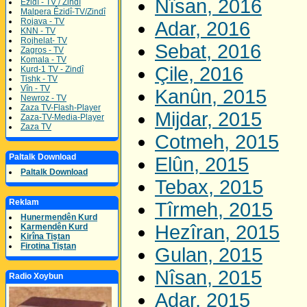
Nîsan, 2016
Êzidî - TV / Zindî
Malpera Êzidî-TV/Zindî
Rojava - TV
Adar, 2016
KNN - TV
Rojhelat- TV
Sebat, 2016
Zagros - TV
Komala - TV
Çile, 2016
Kurd-1 TV - Zindî
Tishk - TV
Vîn - TV
Kanûn, 2015
Newroz - TV
Zaza TV-Flash-Player
Mijdar, 2015
Zaza-TV-Media-Player
Zaza TV
Cotmeh, 2015
Paltalk Download
Elûn, 2015
Paltalk Download
Tebax, 2015
Reklam
Tîrmeh, 2015
Hunermendên Kurd
Hezîran, 2015
Karmendên Kurd
Kirîna Tiştan
Firotina Tiştan
Gulan, 2015
Nîsan, 2015
Radio Xoybun
Adar, 2015