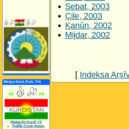
Sebat, 2003
Çile, 2003
Kanûn, 2002
Mijdar, 2002
[
Indeksa Arşî
Medya Kurd, Ereb, Tirk
Malperên Kurdî, Yê
Polîtîk-Civak-Huner.