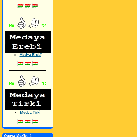
_________________
Medya Erebî
_________________
Medya Tirkî
Qutîya Muzîkê-1