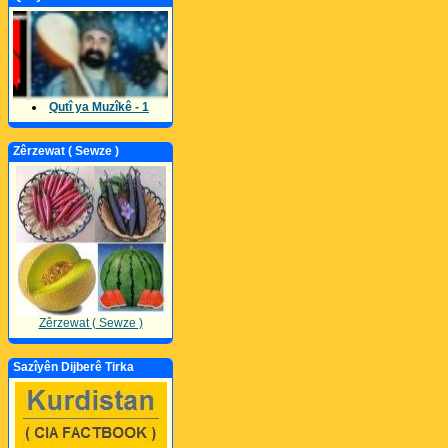
Qutî ya Muzîkê - 1
Zêrzewat ( Sewze )
Zêrzewat ( Sewze )
Sazîyên Dijberê Tirka