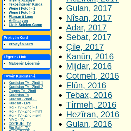
Nîşana Azadîyê
Tekoşîngerên Kurda
Gulan, 2017
Wene ( Foto ) - 1
Wene ( Foto ) - 2
Nîsan, 2017
Flaman û Logo
Anîmasyon
Lîztik-Spielen-Game
Adar, 2017
Sebat, 2017
Projeyên Kurd
Projeyên Kurd
Çile, 2017
Kanûn, 2016
Lêgerin / Link
Malperên Lêgerinê
Mijdar, 2016
Cotmeh, 2016
TV'yên Kurdistan ê.
Kurdistan TV - Zindî-1
Elûn, 2016
Kurdistan TV - Zindî-2
Zagros TV - Zindî
Tebax, 2016
Kurdistan TV
Kurdsat - Zindî - 1
Tîrmeh, 2016
Kurdsat - Live
Roj - TV - Zindî - 1
Roj - TV - Zindî - html
Hezîran, 2016
Roj - TV - Zindî - swf
MMC - TV
Gulan, 2016
XOYBUN - TV
Şîn Şahî - TV