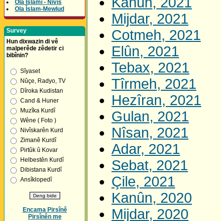
Kanûn, 2021
Ola Îslamî - Nivîs
Ola Îslam-Mewlud
Mijdar, 2021
Survey
Cotmeh, 2021
Hun dixwazin di vê
Elûn, 2021
malperêde zêdetir ci
bibînin?
Tebax, 2021
Sîyaset
Tîrmeh, 2021
Nûçe, Radyo, TV
Dîroka Kudistan
Hezîran, 2021
Cand & Huner
Muzîka Kurdî
Gulan, 2021
Wêne ( Foto )
Nîsan, 2021
Nivîskarên Kurd
Zimanê Kurdî
Adar, 2021
Pirtûk û Kovar
Helbestên Kurdî
Sebat, 2021
Dibistana Kurdî
Çile, 2021
Ansîklopedî
Kanûn, 2020
Encama Pirsînê
Mijdar, 2020
Pirsînên me