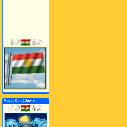
Musa | Cihû | Jewry