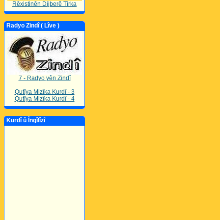
Rêxistinên Dijberê Tirka
Radyo Zindî ( Lîve )
7 - Radyo yên Zindî
Qutîya Mizîka Kurdî - 3
Qutîya Mizîka Kurdî - 4
Kurdî û Îngîlîzî