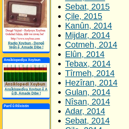
Sebat, 2015
Çile, 2015
Kanûn, 2014
Mijdar, 2014
Cotmeh, 2014
Radio Xoybun - Dengê
Vejîn ê, Amade Dibe !
Elûn, 2014
Ansîklopedîya Xoybun
Tebax, 2014
Tîrmeh, 2014
Hezîran, 2014
Ansîklopedîya Xoybun ê A
Gulan, 2014
û B, Amade Dibe !
Nîsan, 2014
Partî û Rêxistin
Adar, 2014
Sebat, 2014