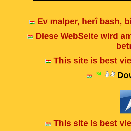
Ev malper, herî bash, bi
Diese WebSeite wird am
betr
This site is best v
Dow
This site is best v