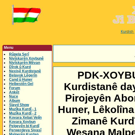
Kurdish
Menu
Rûpela Serî
Nivîskarên Xoybunê
Nivîskarên Mêvan
Dîrok û Kurd
Nexişê Kurdistanê
PDK-XOYBUN
Belavok Lêgerîn
Cand û Huner
Kurdistanê day
Helbestên Gel
Forum
Ankêt
Pirojeyên Abor
Nuce
Album
Slayd Show
Huner, Lêkolîna
Muzîka Kurdî - 1
Muzîka Kurdî - 2
Kovara Xebat Vejîn
Zimanê Kurdî
Kovara Xoybun
Pelgeyên bi Kurdî
Weşana Malper
Perwerdeya Siyasî
Malperên Kurdan