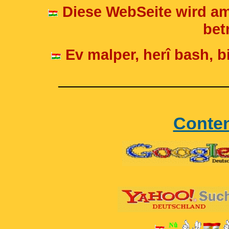
Diese WebSeite wird am
betr
Ev malper, herî bash, bi
____________________
Conte