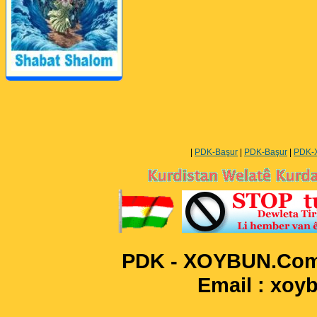
Perwerde ya Zimanê
Kurdî û Îngîlîzî
|
PDK-Başur
|
PDK-Başur
|
PDK-
PDK - XOYBUN.Com 
Email : xo
____________________