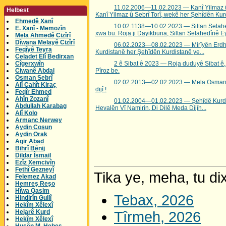
11.02.2006—11.02.2023 — Kanî Yilmaz û Se
Helbest
Kanî Yilmaz û Sebrî Torî, wekê her Şehîdên Kurd
Ehmedê Xanî
10.02.1138—10.02.2023 — Siltan Selahedî
E. Xanî - Memozîn
xwa bu. Roja ji Dayikbuna, Siltan Selahedînê Ey
Mela Ahmedê Cizîrî
Dîwana Melayê Cizîrî
06.02.2023—08.02.2023 — Mirîyên Erdhe
Feqîyê Teyra
Kurdistanê her Şehîdên Kurdistanê ye...
Celadet Elî Bedirxan
Cîgerxwîn
2 ê Sibat ê 2023 — Roja duduyê Sibat ê, 
Ciwanê Abdal
Pîroz be.
Osman Sebrî
02.02.2013—02.02.2023 — Mela Osman S
Alî Cahît Kiraç
dijî !
Feqîr Ehmed
Ahîn Zozanî
01.02.2004—01.02.2023 — Şehîdê Kurdi
Abdullah Karabag
Hevalên Vî Namirin, Di Dilê Meda Dijîn...
Alî Kolo
Armanc Nerwey
Aydin Coşun
Aydin Orak
Agir Abad
Bihrî Bênij
Dildar Îsmail
Ezîz Xemcivîn
Fethî Gezneyî
Tika ye, meha, tu dix
Felemez Akad
Hemreş Reşo
Hîwa Qasim
Tebax, 2026
Hindirîn Gullî
Hekîm Xêlexî
Hejarê Kurd
Tîrmeh, 2026
Hekîm Xêlexî