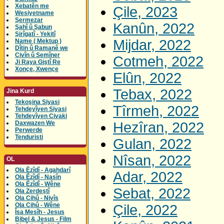
Xebatên me
Çile, 2023
Wesiyetname
Şermezar
Kanûn, 2022
Şahî û Şabun
Şirîgatî - Yekitî
Mijdar, 2022
Name ( Mektup )
Dîtin û Ramanê we
Civîn û Semîner
Cotmeh, 2022
Ji Raya Giştî Re
Xonçe, Xwençe
Elûn, 2022
Tebax, 2022
Jina Kurd
Tekoşina Siyasi
Tîrmeh, 2022
Tehdeyîyen Siyasi
Tehdeyîyen Civaki
Daxwazen We
Hezîran, 2022
Perwerde
Tenduristi
Gulan, 2022
Nîsan, 2022
OL
Ola Êzîdî - Agahdarî
Adar, 2022
Ola Êzîdî - Nasîn
Ola Êzîdî - Wêne
Sebat, 2022
Ola Zerdeştî
Ola Cihû - Nivîs
Ola Cihû - Wêne
Çile, 2022
Îsa Mesîh - Jesus
Bibel & Jesus - Film