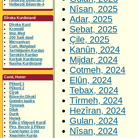
Helbestê Bêperde-3
Helbestê Bêperde-4
Nîsan, 2025
Adar, 2025
Dîroka Kurdistanê
Dîroka Kurd
Sebat, 2025
Kronolijî
Imp. Med
Çile, 2025
200 Salê dawî
Mervaniyan
Cum. Mahabad
Kanûn, 2024
Serhildanên Kurdan
Serokên Kurdan
Mijdar, 2024
Kerkuk Kurdistane
Nasîna Kurdistanê
Cotmeh, 2024
Cand, Huner
Elûn, 2024
Pêkenî 1
Tebax, 2024
Pêkenî 2
Cîrok
Bûyerên Dîrokî
Tîrmeh, 2024
Gotinên bapîra
Tistonek
Hezîran, 2024
Dîlok
Durik
Gulan, 2024
Henek
Kilîp û Vîdeoyê Kurdî
Pirs, Bersîv û Pêken
Nîsan, 2024
Çand huner û tişt
Xwarinên Kurda