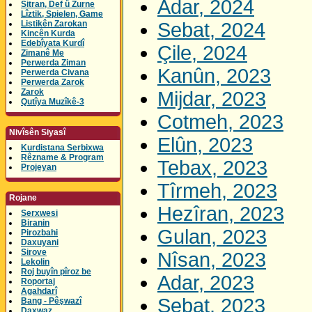
Adar, 2024
Sitran, Def û Zurne
Lîztik, Spielen, Game
Listikên Zarokan
Sebat, 2024
Kincên Kurda
Edebîyata Kurdî
Çile, 2024
Zimanê Me
Perwerda Ziman
Kanûn, 2023
Perwerda Civana
Perwerda Zarok
Zarok
Mijdar, 2023
Qutîya Muzîkê-3
Cotmeh, 2023
Nivîsên Siyasî
Elûn, 2023
Kurdistana Serbixwa
Rêzname & Program
Tebax, 2023
Projeyan
Tîrmeh, 2023
Rojane
Hezîran, 2023
Serxwesi
Biranin
Gulan, 2023
Pirozbahi
Daxuyani
Sirove
Nîsan, 2023
Lekolin
Roj buyîn pîroz be
Adar, 2023
Roportaj
Agahdarî
Sebat, 2023
Bang - Pêşwazî
Daxwaz