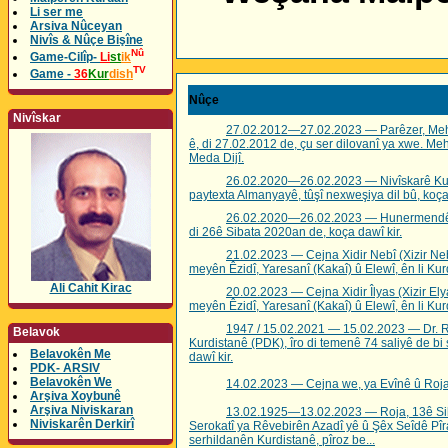
Li ser me
Arsiva Nûceyan
Nivîs & Nûçe Bişîne
Nû
Game-Cilîp-
Li
st
ik
TV
Game -
36
Kur
dish
Nûçe
Nivîskar
27.02.2012—27.02.2023 — Parêzer, Mehm
ê, di 27.02.2012 de, çu ser dilovanî ya xwe. M
Meda Dijî.
26.02.2020—26.02.2023 — Nivîskarê Kurd
paytexta Almanyayê, tûşî nexweşiya dil bû, koça 
26.02.2020—26.02.2023 — Hunermendê Ro
di 26ê Sibata 2020an de, koça dawî kir.
21.02.2023 — Cejna Xidir Nebî (Xizir Nebî)
meyên Êzidî, Yaresanî (Kakaî) û Elewî, ên li Kurd
Ali Cahit Kirac
20.02.2023 — Cejna Xidir Îlyas (Xizir Elya
meyên Êzidî, Yaresanî (Kakaî) û Elewî, ên li Kur
1947 / 15.02.2021 — 15.02.2023 — Dr. 
Belavok
Kurdistanê (PDK), îro di temenê 74 saliyê de
Belavokên Me
dawî kir.
PDK- ARSIV
Belavokên We
14.02.2023 — Cejna we, ya Evînê û Roja 
Arşiva Xoybunê
Arşiva Niviskaran
13.02.1925—13.02.2023 — Roja, 13ê Sib
Niviskarên Derkirî
Serokatî ya Rêvebirên Azadî yê û Şêx Seîdê Pîra
serhildanên Kurdistanê, pîroz be...