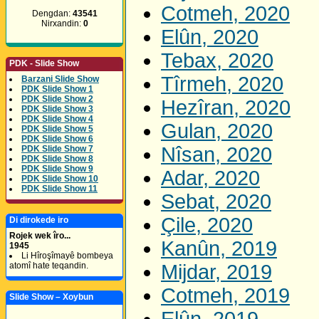
Cotmeh, 2020
Dengdan:
43541
Nirxandin:
0
Elûn, 2020
Tebax, 2020
PDK - Slide Show
Tîrmeh, 2020
Barzani Slide Show
PDK Slide Show 1
PDK Slide Show 2
Hezîran, 2020
PDK Slide Show 3
PDK Slide Show 4
Gulan, 2020
PDK Slide Show 5
PDK Slide Show 6
Nîsan, 2020
PDK Slide Show 7
PDK Slide Show 8
PDK Slide Show 9
Adar, 2020
PDK Slide Show 10
PDK Slide Show 11
Sebat, 2020
Çile, 2020
Di dirokede iro
Rojek wek îro...
Kanûn, 2019
1945
Li Hîroşîmayê bombeya
atomî hate teqandin.
Mijdar, 2019
Cotmeh, 2019
Slide Show – Xoybun