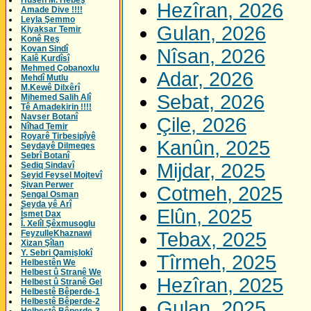
Husên M. Hebeş
Hezîran, 2026
Amade Dive !!!!
Leyla Şemmo
Gulan, 2026
Kiyaksar Temir
Konê Reş
Kovan Sindî
Nîsan, 2026
Kalê Kurdîsî
Mehmed Çobanoxlu
Adar, 2026
Mehdî Mutlu
M.Kewê Dilxêrî
Sebat, 2026
Mihemed Salih Alî
Tê Amadekirin !!!!
Navser Botanî
Çile, 2026
Nîhad Temir
Royarê Tirbesipîyê
Kanûn, 2025
Seydayê Dilmeqes
Sebrî Botanî
Mijdar, 2025
Sediq Sindavî
Seyid Feysel Mojtevî
Şivan Perwer
Cotmeh, 2025
Şengal Osman
Seyda yê Arî
Elûn, 2025
Îsmet Dax
Î. Xelîl Şêxmusoglu
FeyzulleKhaznawi
Tebax, 2025
Xizan Şîlan
Y. Sebri Qamişlokî
Tîrmeh, 2025
Helbestên We
Helbest û Stranê We
Hezîran, 2025
Helbest û Stranê Gel
Helbestê Bêperde-1
Helbestê Bêperde-2
Gulan, 2025