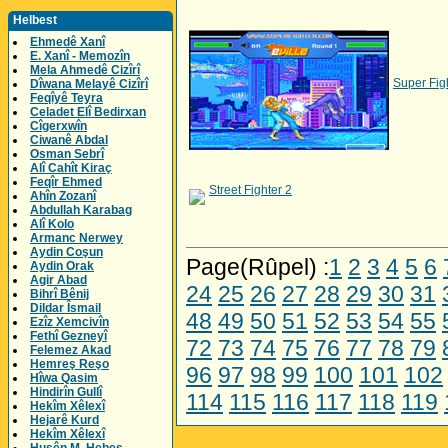
Helbest
Ehmedê Xanî
E. Xanî - Memozîn
Mela Ahmedê Cizîrî
Super Fig
Dîwana Melayê Cizîrî
Feqîyê Teyra
Celadet Elî Bedirxan
Cîgerxwîn
Ciwanê Abdal
Osman Sebrî
Alî Cahît Kiraç
Feqîr Ehmed
Street Fighter 2
Ahîn Zozanî
Abdullah Karabag
Alî Kolo
Armanc Nerwey
Aydin Coşun
Page(Rûpel) :
1
2
3
4
5
6
Aydin Orak
Agir Abad
24
25
26
27
28
29
30
31
Bihrî Bênij
Dildar Îsmail
48
49
50
51
52
53
54
55
Ezîz Xemcivîn
Fethî Gezneyî
72
73
74
75
76
77
78
79
Felemez Akad
Hemreş Reşo
96
97
98
99
100
101
102
Hîwa Qasim
Hindirîn Gullî
114
115
116
117
118
119
Hekîm Xêlexî
Hejarê Kurd
Hekîm Xêlexî