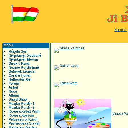
Kurdish
Menu
Stress Paintball
Rûpela Serî
Nivîskarên Xoybunê
Nivîskarên Mêvan
Dîrok û Kurd
Sail Voyage
Nexişê Kurdistanê
Belavok Lêgerîn
Cand û Huner
Helbestên Gel
Office Wars
Forum
Ankêt
Nuce
Album
Slayd Show
Muzîka Kurdî - 1
Muzîka Kurdî - 2
Kovara Xebat Vejîn
Mouse Pa
Kovara Xoybun
Pelgeyên bi Kurdî
Perwerdeya Siyasî
Malperên Kurdan