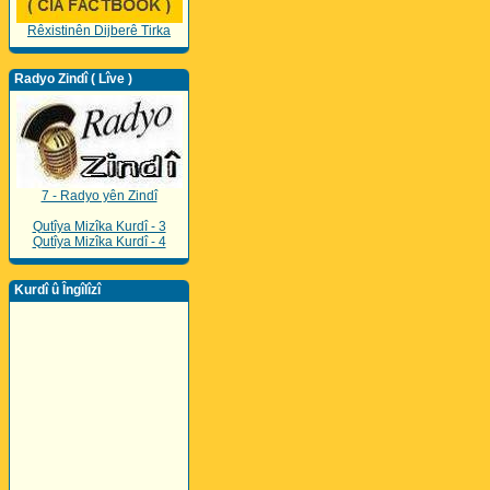
Rêxistinên Dijberê Tirka
Radyo Zindî ( Lîve )
7 - Radyo yên Zindî
Qutîya Mizîka Kurdî - 3
Qutîya Mizîka Kurdî - 4
Kurdî û Îngîlîzî