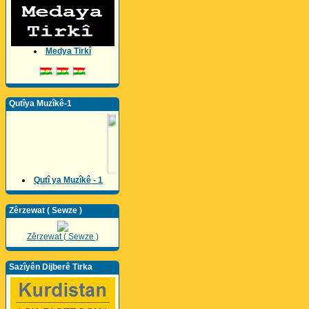
Medya Tirkî
Qutîya Muzîkê-1
Qutî ya Muzîkê - 1
Zêrzewat ( Sewze )
Zêrzewat ( Sewze )
Sazîyên Dijberê Tirka