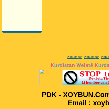
Perwerde ya Zimanê
Kurdî û Îngîlîzî
|
PDK-Başur
|
PDK-Başur
|
PDK-
PDK - XOYBUN.Com 
Email : xo