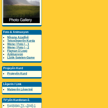
Foto & Animasyon
Nîşana Azadîyê
Tekoşîngerên Kurda
Wene ( Foto ) - 1
Wene ( Foto ) - 2
Flaman û Logo
Anîmasyon
Lîztik-Spielen-Game
Projeyên Kurd
Projeyên Kurd
Lêgerin / Link
Malperên Lêgerinê
TV'yên Kurdistan ê.
Kurdistan TV - Zindî-1