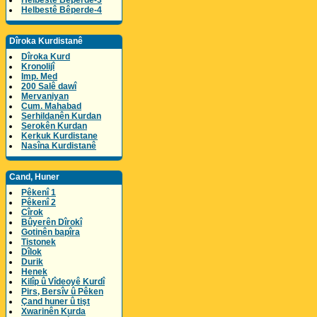
Helbestê Bêperde-3
Helbestê Bêperde-4
Dîroka Kurdistanê
Dîroka Kurd
Kronolijî
Imp. Med
200 Salê dawî
Mervaniyan
Cum. Mahabad
Serhildanên Kurdan
Serokên Kurdan
Kerkuk Kurdistane
Nasîna Kurdistanê
Cand, Huner
Pêkenî 1
Pêkenî 2
Cîrok
Bûyerên Dîrokî
Gotinên bapîra
Tistonek
Dîlok
Durik
Henek
Kilîp û Vîdeoyê Kurdî
Pirs, Bersîv û Pêken
Çand huner û tişt
Xwarinên Kurda