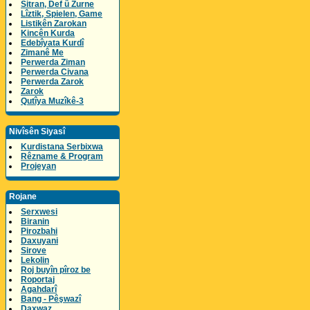
Sitran, Def û Zurne
Lîztik, Spielen, Game
Listikên Zarokan
Kincên Kurda
Edebîyata Kurdî
Zimanê Me
Perwerda Ziman
Perwerda Civana
Perwerda Zarok
Zarok
Qutîya Muzîkê-3
Nivîsên Siyasî
Kurdistana Serbixwa
Rêzname & Program
Projeyan
Rojane
Serxwesi
Biranin
Pirozbahi
Daxuyani
Sirove
Lekolin
Roj buyîn pîroz be
Roportaj
Agahdarî
Bang - Pêşwazî
Daxwaz