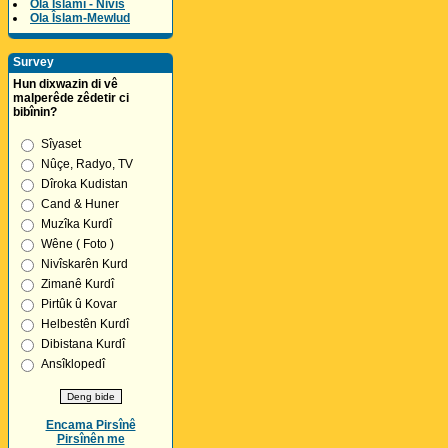
Ola Îslamî - Nivîs
Ola Îslam-Mewlud
Survey
Hun dixwazin di vê
malperêde zêdetir ci
bibînin?
Sîyaset
Nûçe, Radyo, TV
Dîroka Kudistan
Cand & Huner
Muzîka Kurdî
Wêne ( Foto )
Nivîskarên Kurd
Zimanê Kurdî
Pirtûk û Kovar
Helbestên Kurdî
Dibistana Kurdî
Ansîklopedî
Encama Pirsînê
Pirsînên me