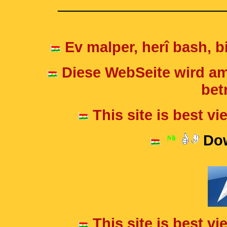
____________________
Ev malper, herî bash, bi
Diese WebSeite wird am
betr
This site is best v
Dow
This site is best v