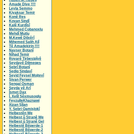
Husên M. Hebeş
Amade Dive !!!!
Leyla Şemmo
Kiyaksar Temir
Konê Reş
Kovan Sindî
Kalê Kurdîsî
Mehmed Çobanoxlu
Mehdî Mutlu
M.Kewê Dilxêrî
Mihemed Salih Alî
Tê Amadekirin !!!!
Navser Botanî
Nîhad Temir
Royarê Tirbesipîyê
Seydayê Dilmeqes
Sebrî Botanî
Sediq Sindavî
Seyid Feysel Mojtevî
Şivan Perwer
Şengal Osman
Seyda yê Arî
Îsmet Dax
Î. Xelîl Şêxmusoglu
FeyzulleKhaznawi
Xizan Şîlan
Y. Sebri Qamişlokî
Helbestên We
Helbest û Stranê We
Helbest û Stranê Gel
Helbestê Bêperde-1
Helbestê Bêperde-2