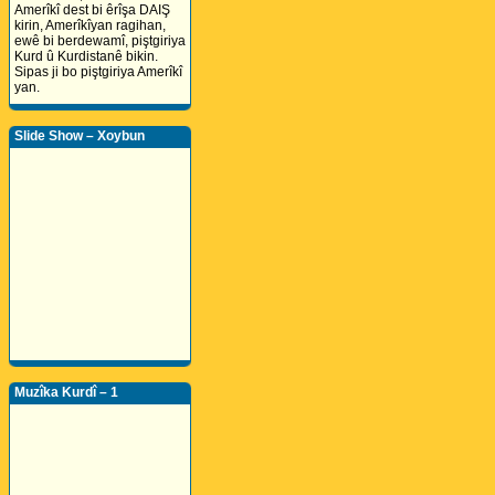
Amerîkî dest bi êrîşa DAIŞ
kirin, Amerîkîyan ragihan,
ewê bi berdewamî, piştgiriya
Kurd û Kurdistanê bikin.
Sipas ji bo piştgiriya Amerîkî
yan.
Slide Show – Xoybun
Muzîka Kurdî – 1