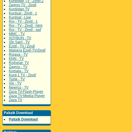
Kurdistan TV - Zindî-2
Zagros TV - Zindî
Kurdistan TV
Kurdsat - Zindî - 1
Kurdsat - Live
Roj - TV - Zindî - 1
Roj - TV - Zindî - html
Roj - TV - Zindî - swf
MMC - TV
XOYBUN - TV
Şîn Şahî - TV
Êzidî - TV / Zindî
Malpera Êzidî-TV/Zindî
Rojava - TV
KNN - TV
Rojhelat- TV
Zagros - TV
Komala - TV
Kurd-1 TV - Zindî
Tishk - TV
Vîn - TV
Newroz - TV
Zaza TV-Flash-Player
Zaza-TV-Media-Player
Zaza TV
Paltalk Download
Paltalk Download