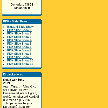
Dengdan:
43604
Nirxandin:
0
PDK - Slide Show
Barzani Slide Show
PDK Slide Show 1
PDK Slide Show 2
PDK Slide Show 3
PDK Slide Show 4
PDK Slide Show 5
PDK Slide Show 6
PDK Slide Show 7
PDK Slide Show 8
PDK Slide Show 9
PDK Slide Show 10
PDK Slide Show 11
Di dirokede iro
Rojek wek îro...
2009
Aram Tîgran, li Atînayê çu
ser dilovanî ya xwe.
Hunermend, Aram Tîgran,
wekê, her tekoşerê Kurd, di
dilê meda dijî !
2014
Ji bo parastina başurê
Kurdistanê, Balafirên