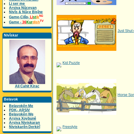
Li ser me
Arsiva Nûceyan
Nivîs & Nûçe Bişîne
Nû
Game-Cilîp-
Li
st
ik
TV
Game -
36
Kur
dish
Just Shut 
Nivîskar
Kid Puzzle
Ali Cahit Kirac
Horse So
Belavok
Belavokên Me
PDK- ARSIV
Belavokên We
Arşiva Xoybunê
Arşiva Niviskaran
Niviskarên Derkirî
Freestyle