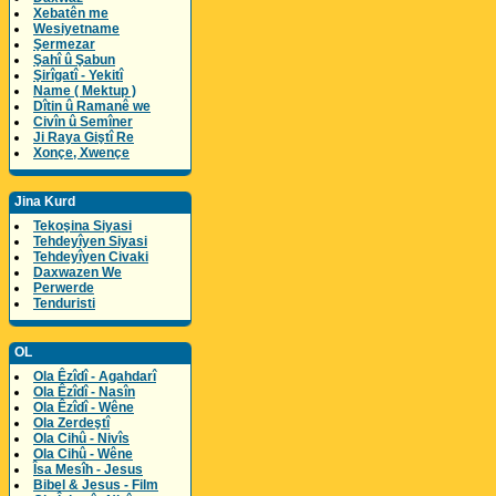
Xebatên me
Wesiyetname
Şermezar
Şahî û Şabun
Şirîgatî - Yekitî
Name ( Mektup )
Dîtin û Ramanê we
Civîn û Semîner
Ji Raya Giştî Re
Xonçe, Xwençe
Jina Kurd
Tekoşina Siyasi
Tehdeyîyen Siyasi
Tehdeyîyen Civaki
Daxwazen We
Perwerde
Tenduristi
OL
Ola Êzîdî - Agahdarî
Ola Êzîdî - Nasîn
Ola Êzîdî - Wêne
Ola Zerdeştî
Ola Cihû - Nivîs
Ola Cihû - Wêne
Îsa Mesîh - Jesus
Bibel & Jesus - Film