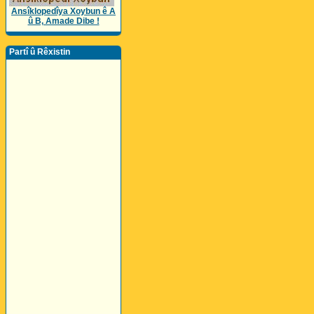
Ansîklopedîya Xoybun ê A
û B, Amade Dibe !
Partî û Rêxistin