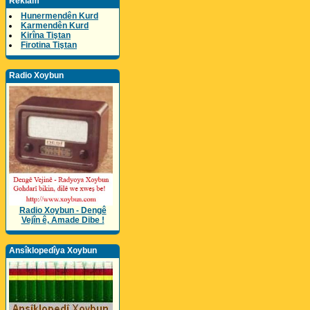
Reklam
Hunermendên Kurd
Karmendên Kurd
Kirîna Tiştan
Firotina Tiştan
Radio Xoybun
Radio Xoybun - Dengê
Vejîn ê, Amade Dibe !
Ansîklopedîya Xoybun