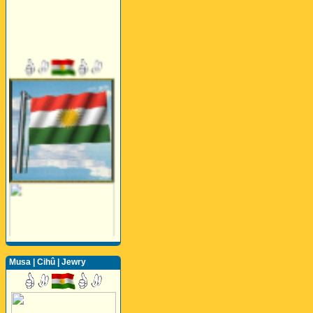
Musa | Cihû | Jewry