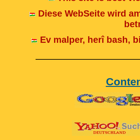
Diese WebSeite wird am
betr
Ev malper, herî bash, bi
____________________
Conte