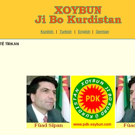
Kurdish
|
Turkish
|
Engilsh
|
German
OTÊ TİRKAN