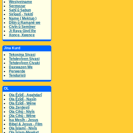
Wesiyetname
Şermezar
Şahî û Şabun
Şirîgatî - Yekitî
Name ( Mektup )
Dîtin û Ramanê we
Civîn û Semîner
Ji Raya Giştî Re
Xonçe, Xwençe
Jina Kurd
Tekoşina Siyasi
Tehdeyîyen Siyasi
Tehdeyîyen Civaki
Daxwazen We
Perwerde
Tenduristi
OL
Ola Êzîdî - Agahdarî
Ola Êzîdî - Nasîn
Ola Êzîdî - Wêne
Ola Zerdeştî
Ola Cihû - Nivîs
Ola Cihû - Wêne
Îsa Mesîh - Jesus
Bibel & Jesus - Film
Ola Îslamî - Nivîs
Ola Îslam-Mewlud