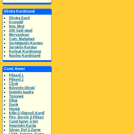
Dîroka Kurdistanê
Dîroka Kurd
Kronolijî
Imp. Med
200 Salê dawî
Mervaniyan
Cum. Mahabad
Serhildanên Kurdan
Serokên Kurdan
Kerkuk Kurdistane
Nasîna Kurdistanê
Cand, Huner
Pêkenî 1
Pêkenî 2
Cîrok
Bûyerên Dîrokî
Gotinên bapîra
Tistonek
Dîlok
Durik
Henek
Kilîp û Vîdeoyê Kurdî
Pirs, Bersîv û Pêken
Çand huner û tişt
Xwarinên Kurda
Sitran, Def û Zurne