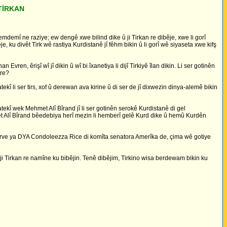
TİRKAN
mdemî ne raziye; ew dengê xwe bilind dike û ji Tirkan re dibêje, xwe li gorî
, ku divêt Tirk wê rastiya Kurdistanê jî fêhm bikin û li gorî wê siyaseta xwe kifş
en, êrişî wî jî dikin û wî bi îxanetiya li dijî Tirkiyê îlan dikin. Li ser gotinên
ire?
ekî li ser tirs, xof û derewan ava kirine û di ser de jî dixwezin dinya-alemê bikin
tekî wek Mehmet Alî Bîrand jî li ser gotinên serokê Kurdistanê di gel
hmet Alî Bîrand bêedebiya herî mezin li hemberî gelê Kurd dike û hemû Kurdên
a derve ya DYA Condoleezza Rice di komîta senatora Amerîka de, çima wê gotiye
otin ji Tirkan re namîne ku bibêjin. Tenê dibêjim, Tirkino wisa berdewam bikin ku