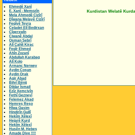
Helbest
Ehmedê Xanî
E. Xanî - Memozîn
Kurdistan Welatê Kurdaye - Her 
Mela Ahmedê Cizîrî
Dîwana Melayê Cizîrî
Feqîyê Teyra
Celadet Elî Bedirxan
Cîgerxwîn
Ciwanê Abdal
Osman Sebrî
Alî Cahît Kiraç
Feqîr Ehmed
Ahîn Zozanî
Abdullah Karabag
Alî Kolo
Armanc Nerwey
Aydin Coşun
Aydin Orak
Agir Abad
Bihrî Bênij
Dildar Îsmail
Ezîz Xemcivîn
Fethî Gezneyî
Felemez Akad
Hemreş Reşo
Hîwa Qasim
Hindirîn Gullî
Hekîm Xêlexî
Hejarê Kurd
Hekîm Xêlexî
Husên M. Hebeş
Amade Dive !!!!