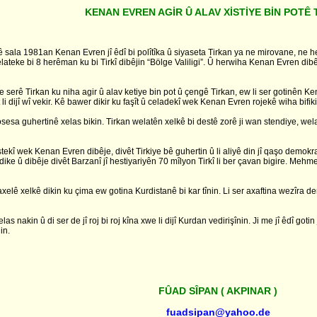
KENAN EVREN AGİR Û ALAV XİSTİYE BİN POTÊ 
ê sala 1981an Kenan Evren jî êdî bi polîtîka û siyaseta Tirkan ya ne mirovane, ne he
lateke bi 8 herêman ku bi Tirkî dibêjin “Bölge Valiligi”. Û herwiha Kenan Evren dibêje
ê Tirkan ku niha agir û alav ketiye bin pot û çengê Tirkan, ew li ser gotinên Kenan Evr
i dijî wî vekir. Kê bawer dikir ku faşît û celadekî wek Kenan Evren rojekê wiha bifik
rosesa guhertinê xelas bikin. Tirkan welatên xelkê bi destê zorê ji wan stendiye, welat
ekî wek Kenan Evren dibêje, divêt Tirkiye bê guhertin û li aliyê din jî qaşo demokra
ike û dibêje divêt Barzanî jî hestiyariyên 70 mîlyon Tirkî li ber çavan bigire. Me
axelê xelkê dikin ku çima ew gotina Kurdistanê bi kar tînin. Li ser axaftina wezîr
las nakin û di ser de jî roj bi roj kîna xwe li dijî Kurdan vedirişînin. Ji me jî êdî g
in.
FÛAD SÎPAN ( AKPINAR )
fuadsipan@yahoo.de