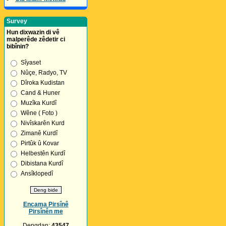
Survey
Hun dixwazin di vê
malperêde zêdetir ci
bibînin?
Sîyaset
Nûçe, Radyo, TV
Dîroka Kudistan
Cand & Huner
Muzîka Kurdî
Wêne ( Foto )
Nivîskarên Kurd
Zimanê Kurdî
Pirtûk û Kovar
Helbestên Kurdî
Dibistana Kurdî
Ansîklopedî
Encama Pirsînê
Pirsînên me
Dengdan:
43547