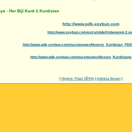
Bijî Kurd û Kurdistan
http://www.pdk-xoybun.com
http://www.xoybun.com/extra/slide/Unbenannt-2.s
http://www.pdk-xoybun.com/nuceimages/Newroz_Kurdistan_PD
http://www.pdk-xoybun.com/nuceimages/Nexise_Kurdistan
[
Vegere: Fûad SÎPAN
|
Indeksa Beşan
]