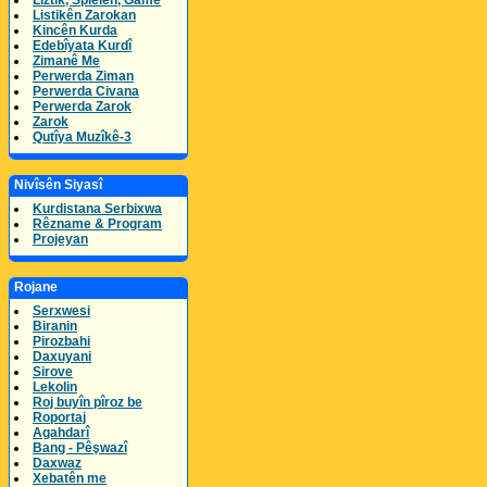
Lîztik, Spielen, Game
Listikên Zarokan
Kincên Kurda
Edebîyata Kurdî
Zimanê Me
Perwerda Ziman
Perwerda Civana
Perwerda Zarok
Zarok
Qutîya Muzîkê-3
Nivîsên Siyasî
Kurdistana Serbixwa
Rêzname & Program
Projeyan
Rojane
Serxwesi
Biranin
Pirozbahi
Daxuyani
Sirove
Lekolin
Roj buyîn pîroz be
Roportaj
Agahdarî
Bang - Pêşwazî
Daxwaz
Xebatên me