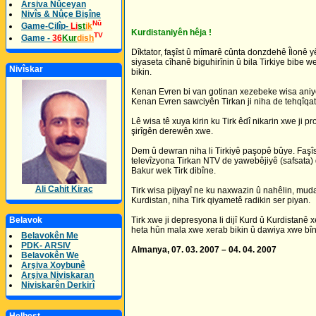
Arsiva Nûceyan
Nivîs & Nûçe Bişîne
Nû
Game-Cilîp-
Li
st
ik
Kurdistaniyên hêja !
TV
Game -
36
Kur
dish
Dîktator, faşîst û mîmarê cûnta donzdehê Îlonê y
siyaseta cîhanê biguhirînin û bila Tirkiye bibe we
Nivîskar
bikin.
Kenan Evren bi van gotinan xezebeke wisa aniye ser
Kenan Evren sawciyên Tirkan ji niha de tehqîqat l
Lê wisa tê xuya kirin ku Tirk êdî nikarin xwe ji p
şirîgên derewên xwe.
Dem û dewran niha li Tirkiyê paşopê bûye. Faşîst
televîzyona Tirkan NTV de yawebêjiyê (safsata) d
Bakur wek Tirk dibîne.
Ali Cahit Kirac
Tirk wisa pijyayî ne ku naxwazin û nahêlin, mud
Kurdistan, niha Tirk qiyametê radikin ser piyan.
Belavok
Tirk xwe ji depresyona li dijî Kurd û Kurdistanê xe
heta hûn mala xwe xerab bikin û dawiya xwe bîn
Belavokên Me
PDK- ARSIV
Almanya, 07. 03. 2007 – 04. 04. 2007
Belavokên We
Arşiva Xoybunê
Arşiva Niviskaran
Niviskarên Derkirî