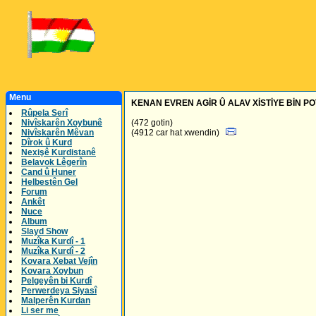
Menu
KENAN EVREN AGİR Û ALAV XİSTİYE BİN P
Rûpela Serî
Nivîskarên Xoybunê
(472 gotin)
Nivîskarên Mêvan
(4912 car hat xwendin)
Dîrok û Kurd
Nexişê Kurdistanê
Belavok Lêgerîn
Cand û Huner
Helbestên Gel
Forum
Ankêt
Nuce
Album
Slayd Show
Muzîka Kurdî - 1
Muzîka Kurdî - 2
Kovara Xebat Vejîn
Kovara Xoybun
Pelgeyên bi Kurdî
Perwerdeya Siyasî
Malperên Kurdan
Li ser me