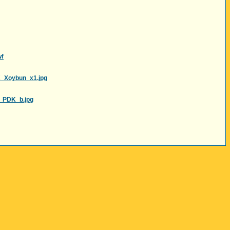
wf
K_Xoybun_x1.jpg
e_PDK_b.jpg