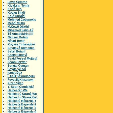
Leyla Şemmo
Kiyaksar Temir
Konê Reş
Kovan Sindî
Kalê Kurdîsî
Mehmed Çobanoxlu
Mehdî Mutlu
M.Kewê Dilxêrî
Mihemed Salih Alî
Tê Amadekirin !!!!
Navser Botanî
Nîhad Temir
Royarê Tirbesipîyê
Seydayê Dilmeqes
Sebrî Botanî
Sediq Sindavî
Seyid Feysel Mojtevî
Şivan Perwer
Şengal Osman
Seyda yê Arî
Îsmet Dax
Î. Xelîl Şêxmusoglu
FeyzulleKhaznawi
Xizan Şîlan
Y. Sebri Qamişlokî
Helbestên We
Helbest û Stranê We
Helbest û Stranê Gel
Helbestê Bêperde-1
Helbestê Bêperde-2
Helbestê Bêperde-3
Helbestê Bêperde-4