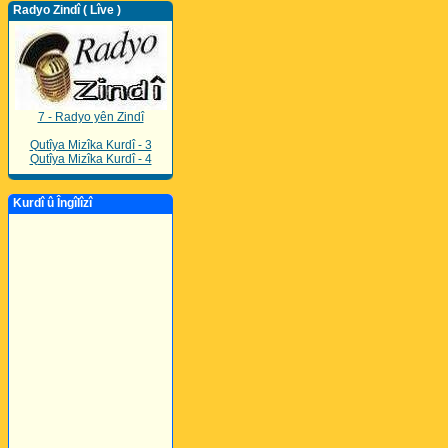
Radyo Zindî ( Lîve )
7 - Radyo yên Zindî
Qutîya Mizîka Kurdî - 3
Qutîya Mizîka Kurdî - 4
Kurdî û Îngîlîzî