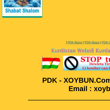
Perwerde ya Zimanê
Kurdî û Îngîlîzî
|
PDK-Başur
|
PDK-Başur
|
PDK-
PDK - XOYBUN.Com 
Email : xo
____________________