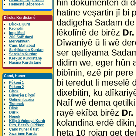
hin dokûmentên di d
Helbestê Bêperde-3
Helbestê Bêperde-4
hatine veşartin jî bi
Dîroka Kurdistanê
dadigeha Sadam de w
Dîroka Kurd
Kronolijî
lêkolînê de birêz
Dr
Imp. Med
200 Salê dawî
Dîwaniyê û li wê der
Mervaniyan
Cum. Mahabad
Serhildanên Kurdan
ser qetliyama Sadam 
Serokên Kurdan
Kerkuk Kurdistane
didim we, eger hûn 
Nasîna Kurdistanê
bibînin, ezê pir per
Cand, Huner
bi teredut li meselê 
Pêkenî 1
Pêkenî 2
dixebitin, ku alîkari
Cîrok
Bûyerên Dîrokî
Gotinên bapîra
Naîf wê dema qetilki
Tistonek
Dîlok
rayê ekîba birêz
Dr
Durik
Henek
kolandina erdê dikin
Kilîp û Vîdeoyê Kurdî
Pirs, Bersîv û Pêken
Çand huner û tişt
heta 10 rojan qet d
Xwarinên Kurda