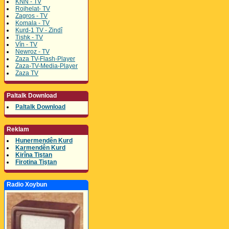
KNN - TV
Rojhelat- TV
Zagros - TV
Komala - TV
Kurd-1 TV - Zindî
Tishk - TV
Vîn - TV
Newroz - TV
Zaza TV-Flash-Player
Zaza-TV-Media-Player
Zaza TV
Paltalk Download
Paltalk Download
Reklam
Hunermendên Kurd
Karmendên Kurd
Kirîna Tiştan
Firotina Tiştan
Radio Xoybun