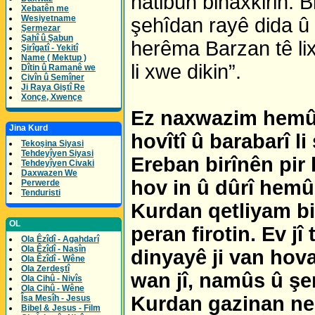
hatibûn binaxkirin. 
Xebatên me
Wesiyetname
şehîdan rayê dida û d
Şermezar
Şahî û Şabun
herêma Barzan tê lix
Şirîgatî - Yekitî
Name ( Mektup )
li xwe dikin”.
Dîtin û Ramanê we
Civîn û Semîner
Ji Raya Giştî Re
Xonçe, Xwençe
Ez naxwazim hemû 
Jina Kurd
hovîtî û barabarî l
Tekoşina Siyasi
Tehdeyîyen Siyasi
Ereban birînên pir 
Tehdeyîyen Civaki
Daxwazen We
hov in û dûrî hemû
Perwerde
Tenduristi
Kurdan qetliyam bi
OL
peran firotin. Ev j
Ola Êzîdî - Agahdarî
Ola Êzîdî - Nasîn
dinyayê ji van hova
Ola Êzîdî - Wêne
Ola Zerdeştî
wan jî, namûs û şere
Ola Cihû - Nivîs
Ola Cihû - Wêne
Kurdan gazinan ne
Îsa Mesîh - Jesus
Bibel & Jesus - Film