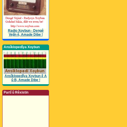
Radio Xoybun - Dengê
Vejîn ê, Amade Dibe !
Ansîklopedîya Xoybun
Ansîklopedîya Xoybun ê A
û B, Amade Dibe !
Partî û Rêxistin