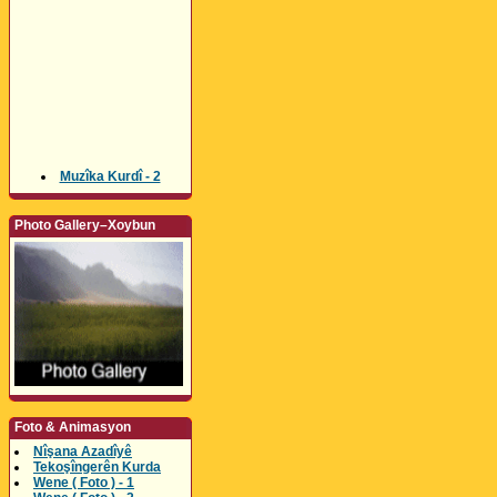
Muzîka Kurdî - 2
Photo Gallery–Xoybun
Foto & Animasyon
Nîşana Azadîyê
Tekoşîngerên Kurda
Wene ( Foto ) - 1