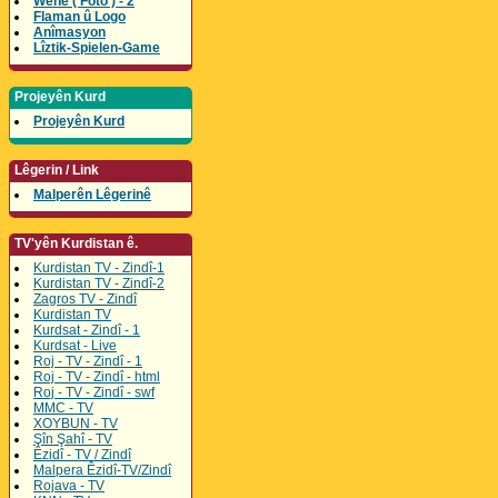
Wene ( Foto ) - 2
Flaman û Logo
Anîmasyon
Lîztik-Spielen-Game
Projeyên Kurd
Projeyên Kurd
Lêgerin / Link
Malperên Lêgerinê
TV'yên Kurdistan ê.
Kurdistan TV - Zindî-1
Kurdistan TV - Zindî-2
Zagros TV - Zindî
Kurdistan TV
Kurdsat - Zindî - 1
Kurdsat - Live
Roj - TV - Zindî - 1
Roj - TV - Zindî - html
Roj - TV - Zindî - swf
MMC - TV
XOYBUN - TV
Şîn Şahî - TV
Êzidî - TV / Zindî
Malpera Êzidî-TV/Zindî
Rojava - TV