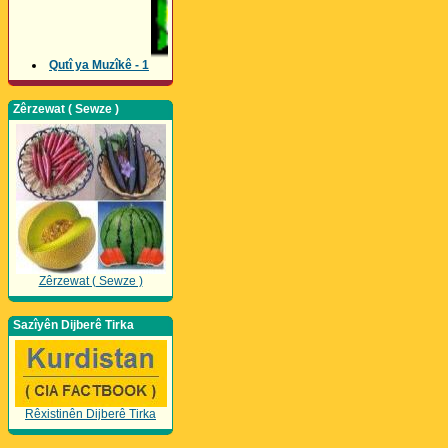
Qutî ya Muzîkê - 1
Zêrzewat ( Sewze )
Zêrzewat ( Sewze )
Sazîyên Dijberê Tirka
Rêxistinên Dijberê Tirka