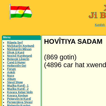
Kurdish
Menu
HOVÎTIYA SADAM
Rûpela Serî
Nivîskarên Xoybunê
Nivîskarên Mêvan
Dîrok û Kurd
(869 gotin)
Nexişê Kurdistanê
Belavok Lêgerîn
Cand û Huner
(4896 car hat xwen
Helbestên Gel
Forum
Ankêt
Nuce
Album
Slayd Show
Muzîka Kurdî - 1
Muzîka Kurdî - 2
Kovara Xebat Vejîn
Kovara Xoybun
Pelgeyên bi Kurdî
Perwerdeya Siyasî
Malperên Kurdan