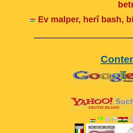
betr
Ev malper, herî bash, bi
____________________
Conte