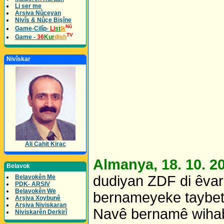
Li ser me
Arsiva Nûceyan
Nivîs & Nûçe Bişîne
Nû
Game-Cilîp-
Li
st
ik
TV
Game -
36
Kur
dish
Nivîskar
Ali Cahit Kirac
Almanya, 18. 10. 
Belavok
dudiyan ZDF di êvar
Belavokên Me
PDK- ARSIV
Belavokên We
bernameyeke taybet 
Arşiva Xoybunê
Arşiva Niviskaran
Navê bernamê wih
Niviskarên Derkirî