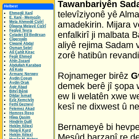
Tawanbariyên Sada
Helbest
televîziyonê yê Alm
Ehmedê Xanî
E. Xanî - Memozîn
Mela Ahmedê Cizîrî
amadekirin. Mijara 
Dîwana Melayê Cizîrî
Feqîyê Teyra
enfalkirî ji malbata 
Celadet Elî Bedirxan
Cîgerxwîn
aliyê rejima Sadam v
Ciwanê Abdal
Osman Sebrî
Alî Cahît Kiraç
zorê hatibûn revandin
Feqîr Ehmed
Ahîn Zozanî
Abdullah Karabag
Alî Kolo
Rojnameger birêz
G
Armanc Nerwey
Aydin Coşun
Aydin Orak
demek berê jî şopa w
Agir Abad
Bihrî Bênij
ew li welatên xwe wek
Dildar Îsmail
Ezîz Xemcivîn
kesî ne dixwest û ne 
Fethî Gezneyî
Felemez Akad
Hemreş Reşo
Hîwa Qasim
Hindirîn Gullî
Bernameyê bi hevpey
Hekîm Xêlexî
Hejarê Kurd
Mesûd barzanî re de
Hekîm Xêlexî