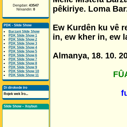
Dengdan:
43547
pêkiriye. Loma Barz
Nirxandin:
0
Ew Kurdên ku vê re
PDK - Slide Show
Barzani Slide Show
in, ew kher in, ew la
PDK Slide Show 1
PDK Slide Show 2
PDK Slide Show 3
PDK Slide Show 4
PDK Slide Show 5
Almanya, 18. 10. 2
PDK Slide Show 6
PDK Slide Show 7
PDK Slide Show 8
PDK Slide Show 9
PDK Slide Show 10
FÛA
PDK Slide Show 11
Di dirokede iro
f
Rojek wek îro...
Slide Show – Xoybun