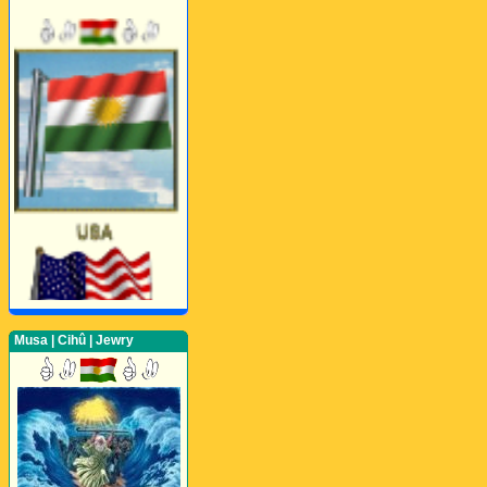
Musa | Cihû | Jewry