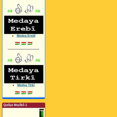
Medya Erebî
_________________
Medya Tirkî
Qutîya Muzîkê-1