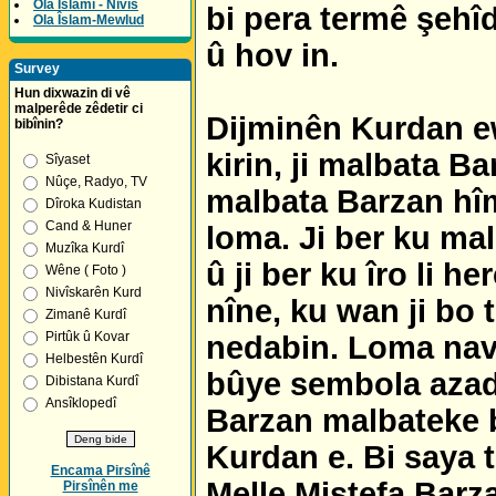
Ola Îslamî - Nivîs
bi pera termê şehî
Ola Îslam-Mewlud
û hov in.
Survey
Hun dixwazin di vê
malperêde zêdetir ci
Dijminên Kurdan ew
bibînin?
kirin, ji malbata Bar
Sîyaset
Nûçe, Radyo, TV
malbata Barzan hîm
Dîroka Kudistan
Cand & Huner
loma. Ji ber ku ma
Muzîka Kurdî
û ji ber ku îro li h
Wêne ( Foto )
Nivîskarên Kurd
nîne, ku wan ji bo
Zimanê Kurdî
Pirtûk û Kovar
nedabin. Loma nav
Helbestên Kurdî
bûye sembola azad
Dibistana Kurdî
Ansîklopedî
Barzan malbateke b
Kurdan e. Bi saya 
Encama Pirsînê
Melle Mistefa Barz
Pirsînên me