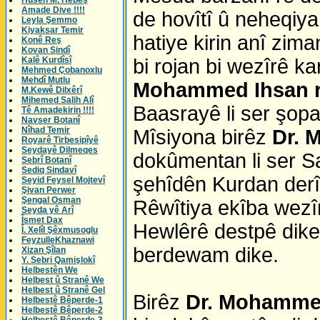
Husên M. Hebeş
Amade Dive !!!!
de hovîtî û neheqiya
Leyla Şemmo
Kiyaksar Temir
hatiye kirin anî zi
Konê Reş
Kovan Sindî
Kalê Kurdîsî
bi rojan bi wezîrê k
Mehmed Çobanoxlu
Mehdî Mutlu
Mohammed Ihsan 
M.Kewê Dilxêrî
Mihemed Salih Alî
Baasrayê li ser şopa
Tê Amadekirin !!!!
Navser Botanî
Nîhad Temir
Mîsiyona birêz
Dr. 
Royarê Tirbesipîyê
Seydayê Dilmeqes
dokûmentan li ser S
Sebrî Botanî
Sediq Sindavî
şehîdên Kurdan derîn
Seyid Feysel Mojtevî
Şivan Perwer
Şengal Osman
Rêwîtiya ekîba wezî
Seyda yê Arî
Îsmet Dax
Hewlêrê destpê dike
Î. Xelîl Şêxmusoglu
FeyzulleKhaznawi
berdewam dike.
Xizan Şîlan
Y. Sebri Qamişlokî
Helbestên We
Helbest û Stranê We
Helbest û Stranê Gel
Birêz
Dr. Mohamme
Helbestê Bêperde-1
Helbestê Bêperde-2