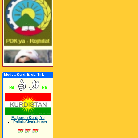
Medya Kurd, Ereb, Tirk
Malperên Kurdî, Yê
Polîtîk-Civak-Huner.
_________________