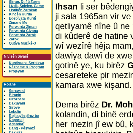
Sitran, Def û Zurne
Ihsan
li ser bêdeng
Lîztik, Spielen, Game
Listikên Zarokan
ji sala 1965an vir v
Kincên Kurda
Edebîyata Kurdî
Zimanê Me
qetliyamê nîne û ne
Perwerda Ziman
Perwerda Civana
di kûderê de hatine 
Perwerda Zarok
Zarok
wî wezîrê hêja mam, 
Qutîya Muzîkê-3
dawiya dawî de xwe 
Nivîsên Siyasî
gotinê ye, ku birêz
G
Kurdistana Serbixwa
Rêzname & Program
Projeyan
cesareteke pir mezin
kamara xwe kişand.
Rojane
Serxwesi
Biranin
Pirozbahi
Dema birêz
Dr. Mo
Daxuyani
Sirove
Lekolin
kolandin, di binê er
Roj buyîn pîroz be
Roportaj
her mezin jî ew bû,
Agahdarî
Bang - Pêşwazî
Daxwaz