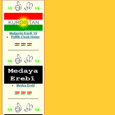
Malperên Kurdî, Yê
Polîtîk-Civak-Huner.
_________________
Medya Erebî
_________________