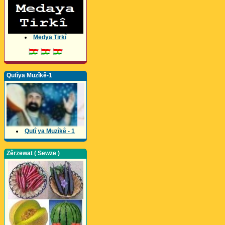
Medya Tirkî
Qutîya Muzîkê-1
Qutî ya Muzîkê - 1
Zêrzewat ( Sewze )