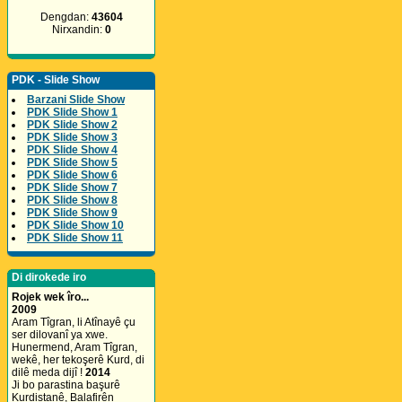
Dengdan:
43604
Nirxandin:
0
PDK - Slide Show
Barzani Slide Show
PDK Slide Show 1
PDK Slide Show 2
PDK Slide Show 3
PDK Slide Show 4
PDK Slide Show 5
PDK Slide Show 6
PDK Slide Show 7
PDK Slide Show 8
PDK Slide Show 9
PDK Slide Show 10
PDK Slide Show 11
Di dirokede iro
Rojek wek îro...
2009
Aram Tîgran, li Atînayê çu
ser dilovanî ya xwe.
Hunermend, Aram Tîgran,
wekê, her tekoşerê Kurd, di
dilê meda dijî !
2014
Ji bo parastina başurê
Kurdistanê, Balafirên