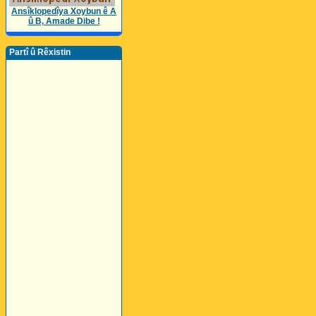
Ansîklopedîya Xoybun ê A
û B, Amade Dibe !
Partî û Rêxistin