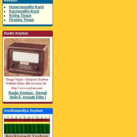
Reklam
Hunermendên Kurd
Karmendên Kurd
Kirîna Tiştan
Firotina Tiştan
Radio Xoybun
Radio Xoybun - Dengê
Vejîn ê, Amade Dibe !
Ansîklopedîya Xoybun