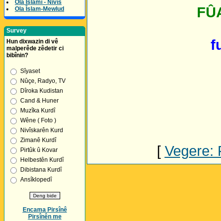
Ola Îslamî - Nivîs
FÛA
Ola Îslam-Mewlud
Survey
f
Hun dixwazin di vê
malperêde zêdetir ci
bibînin?
Sîyaset
Nûçe, Radyo, TV
Dîroka Kudistan
Cand & Huner
Muzîka Kurdî
Wêne ( Foto )
Nivîskarên Kurd
Zimanê Kurdî
[
Vegere:
Pirtûk û Kovar
Helbestên Kurdî
Dibistana Kurdî
Ansîklopedî
Encama Pirsînê
Pirsînên me