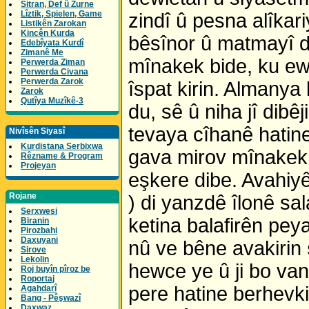
Sitran, Def û Zurne
Lîztik, Spielen, Game
zindî û pesna alîka
Listikên Zarokan
Kincên Kurda
bêsînor û matmayî di
Edebîyata Kurdî
Zimanê Me
mînakek bide, ku ew 
Perwerda Ziman
Perwerda Civana
Perwerda Zarok
îspat kirin. Almanya
Zarok
Qutîya Muzîkê-3
du, sê û niha jî dibê
tevaya cîhanê hatine
Nivîsên Siyasî
Kurdistana Serbixwa
gava mirov mînakek d
Rêzname & Program
Projeyan
eşkere dibe. Avahiy
Rojane
) di yanzdê îlonê sal
Serxwesi
ketina balafirên peyan
Biranin
Pirozbahi
Daxuyani
nû ve bêne avakirin
Sirove
Lekolin
hewce ye û ji bo van 
Roj buyîn pîroz be
Roportaj
pere hatine berhevk
Agahdarî
Bang - Pêşwazî
Daxwaz