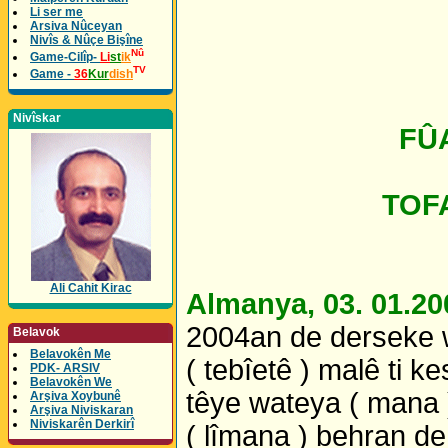
Li ser me
Arsiva Nûceyan
Nivîs & Nûçe Bişîne
Nû
Game-Cilîp-
Li
st
ik
TV
Game -
36
Kur
dish
Nivîskar
FÛA
TOF
Ali Cahit Kirac
Almanya, 03. 01.20
2004an de derseke wi
Belavok
Belavokên Me
( tebîetê ) malê ti k
PDK- ARSIV
Belavokên We
têye wateya ( mana 
Arşiva Xoybunê
Arşiva Niviskaran
Niviskarên Derkirî
( lîmana ) behran de