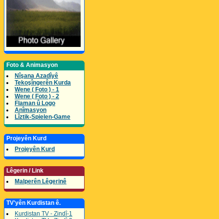
Foto & Animasyon
Nîşana Azadîyê
Tekoşîngerên Kurda
Wene ( Foto ) - 1
Wene ( Foto ) - 2
Flaman û Logo
Anîmasyon
Lîztik-Spielen-Game
Projeyên Kurd
Projeyên Kurd
Lêgerin / Link
Malperên Lêgerinê
TV'yên Kurdistan ê.
Kurdistan TV - Zindî-1