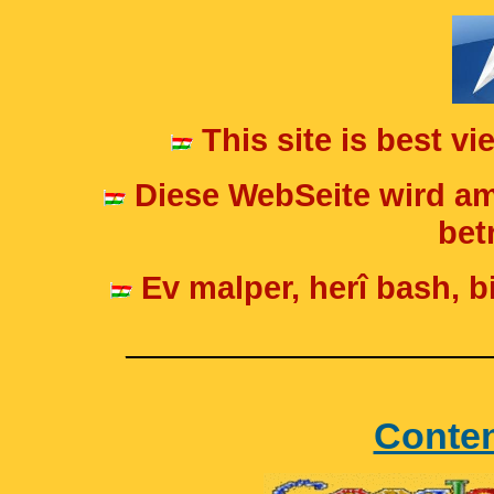
This site is best v
Diese WebSeite wird am
betr
Ev malper, herî bash, bi
____________________
Conte