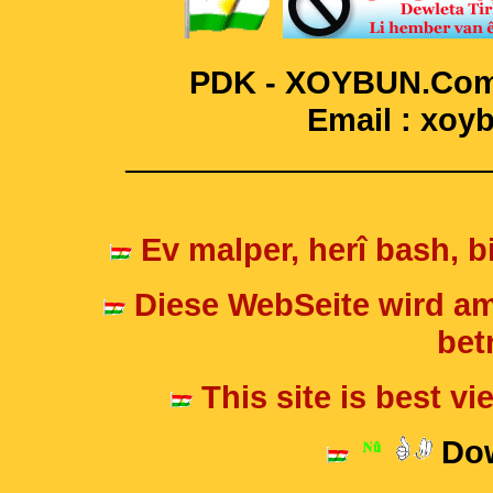
PDK - XOYBUN.Com 
Email : xo
____________________
Ev malper, herî bash, bi
Diese WebSeite wird am
betr
This site is best v
Dow