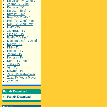
Kurdistan TV - Zindî-2
Zagros TV - Zindî
Kurdistan TV
Kurdsat - Zindî - 1
Kurdsat - Live
Roj - TV - Zindî - 1
Roj - TV - Zindî - html
Roj - TV - Zindî - swf
MMC - TV
XOYBUN - TV
Şîn Şahî - TV
Êzidî - TV / Zindî
Malpera Êzidî-TV/Zindî
Rojava - TV
KNN - TV
Rojhelat- TV
Zagros - TV
Komala - TV
Kurd-1 TV - Zindî
Tishk - TV
Vîn - TV
Newroz - TV
Zaza TV-Flash-Player
Zaza-TV-Media-Player
Zaza TV
Paltalk Download
Paltalk Download