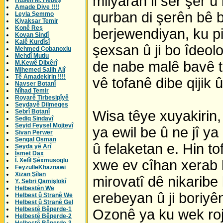
milyaran li ser şer 
Husên M. Hebeş
Amade Dive !!!!
qurban di şerên bê b
Leyla Şemmo
Kiyaksar Temir
Konê Reş
berjewendiyan, ku pir
Kovan Sindî
Kalê Kurdîsî
şexsan û ji bo îdeolo
Mehmed Çobanoxlu
Mehdî Mutlu
de nabe malê bavê ti
M.Kewê Dilxêrî
Mihemed Salih Alî
Tê Amadekirin !!!!
vê tofanê dibe qijik 
Navser Botanî
Nîhad Temir
Royarê Tirbesipîyê
Seydayê Dilmeqes
Sebrî Botanî
Wisa têye xuyakirin,
Sediq Sindavî
Seyid Feysel Mojtevî
ya ewil be û ne jî ya
Şivan Perwer
Şengal Osman
û felaketan e. Hin to
Seyda yê Arî
Îsmet Dax
Î. Xelîl Şêxmusoglu
xwe ev cîhan xerab k
FeyzulleKhaznawi
Xizan Şîlan
mirovatî dê nikaribe
Y. Sebri Qamişlokî
Helbestên We
erebeyan û ji boriyê
Helbest û Stranê We
Helbest û Stranê Gel
Helbestê Bêperde-1
Ozonê ya ku wek rojê 
Helbestê Bêperde-2