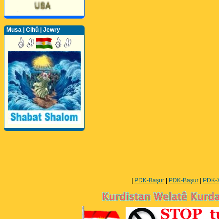
Musa | Cihû | Jewry
Perwerde ya Zimanê
Kurdî û Îngîlîzî
|
PDK-Başur
|
PDK-Başur
|
PDK-