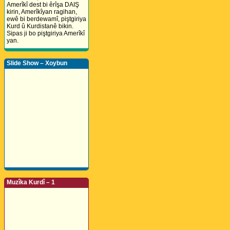
Amerîkî dest bi êrîşa DAIŞ
kirin, Amerîkîyan ragihan,
ewê bi berdewamî, piştgiriya
Kurd û Kurdistanê bikin.
Sipas ji bo piştgiriya Amerîkî
yan.
Slide Show – Xoybun
Muzîka Kurdî – 1