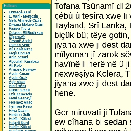
Tofana Tsûnamî di 2
Helbest
Ehmedê Xanî
çêbû û tesîra xwe li
E. Xanî - Memozîn
Mela Ahmedê Cizîrî
Tayland, Srî Lanka, 
Dîwana Melayê Cizîrî
Feqîyê Teyra
biçûk bû; têye gotin
Celadet Elî Bedirxan
Cîgerxwîn
Ciwanê Abdal
jiyana xwe ji dest da
Osman Sebrî
Alî Cahît Kiraç
mîlyonan jî zarok sê
Feqîr Ehmed
Ahîn Zozanî
Abdullah Karabag
havînê li herêmê û j
Alî Kolo
Armanc Nerwey
nexweşiya Kolera, Tm
Aydin Coşun
Aydin Orak
jiyana xwe ji dest da
Agir Abad
Bihrî Bênij
Dildar Îsmail
hene.
Ezîz Xemcivîn
Fethî Gezneyî
Felemez Akad
Hemreş Reşo
Ger mirovatî ji Tofa
Hîwa Qasim
Hindirîn Gullî
Hekîm Xêlexî
ew cîhana bi sedan s
Hejarê Kurd
Hekîm Xêlexî