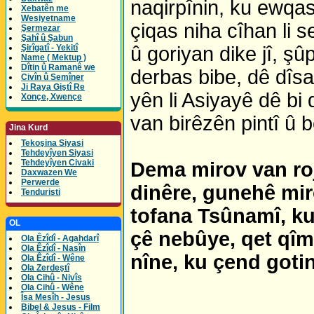
naqirpînin, ku ewqas
Xebatên me
Wesiyetname
çiqas niha cîhan li s
Şermezar
Şahî û Şabun
Şirîgatî - Yekitî
û goriyan dike jî, şû
Name ( Mektup )
Dîtin û Ramanê we
derbas bibe, dê dîsa
Civîn û Semîner
Ji Raya Giştî Re
yên li Asiyayê dê bi 
Xonçe, Xwençe
van birêzên pintî û 
Jina Kurd
Tekoşina Siyasi
Tehdeyîyen Siyasi
Tehdeyîyen Civaki
Dema mirov van roj
Daxwazen We
Perwerde
dinêre, gunehê mir
Tenduristi
tofana Tsûnamî, ku
OL
çê nebûye, qet qîme
Ola Êzîdî - Agahdarî
Ola Êzîdî - Nasîn
nîne, ku çend gotina
Ola Êzîdî - Wêne
Ola Zerdeştî
Ola Cihû - Nivîs
Ola Cihû - Wêne
Îsa Mesîh - Jesus
Bibel & Jesus - Film