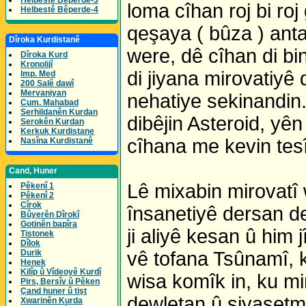
Helbestê Bêperde-3
loma cîhan roj bi ro
Helbestê Bêperde-4
qeşaya ( bûza ) antar
Dîroka Kurdistanê
were, dê cîhan di bi
Dîroka Kurd
Kronolijî
di jiyana mirovatiyê 
Imp. Med
200 Salê dawî
Mervaniyan
nehatiye sekinandin.
Cum. Mahabad
Serhildanên Kurdan
dibêjin Asteroid, yê
Serokên Kurdan
Kerkuk Kurdistane
cîhana me kevin tes
Nasîna Kurdistanê
Cand, Huner
Lê mixabin mirovatî w
Pêkenî 1
Pêkenî 2
Cîrok
însanetiyê dersan de
Bûyerên Dîrokî
Gotinên bapîra
ji aliyê kesan û him j
Tistonek
Dîlok
Durik
vê tofana Tsûnamî, 
Henek
Kilîp û Vîdeoyê Kurdî
wisa komîk in, ku m
Pirs, Bersîv û Pêken
Çand huner û tişt
dewletan û siyaset
Xwarinên Kurda