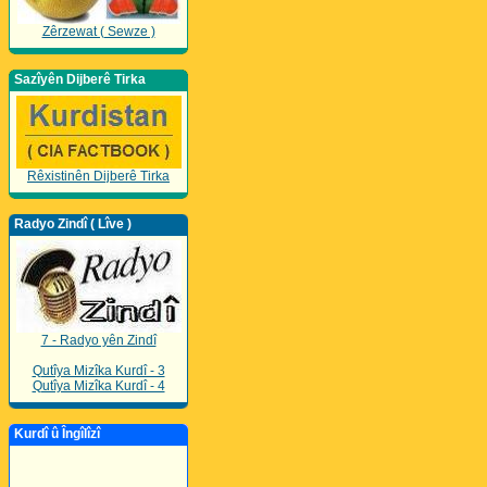
Zêrzewat ( Sewze )
Sazîyên Dijberê Tirka
Rêxistinên Dijberê Tirka
Radyo Zindî ( Lîve )
7 - Radyo yên Zindî
Qutîya Mizîka Kurdî - 3
Qutîya Mizîka Kurdî - 4
Kurdî û Îngîlîzî