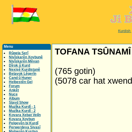
Kurdish
Menu
TOFANA TSÛNAMÎ 
Rûpela Serî
Nivîskarên Xoybunê
Nivîskarên Mêvan
Dîrok û Kurd
(765 gotin)
Nexişê Kurdistanê
Belavok Lêgerîn
Cand û Huner
(5078 car hat xwen
Helbestên Gel
Forum
Ankêt
Nuce
Album
Slayd Show
Muzîka Kurdî - 1
Muzîka Kurdî - 2
Kovara Xebat Vejîn
Kovara Xoybun
Pelgeyên bi Kurdî
Perwerdeya Siyasî
Malperên Kurdan