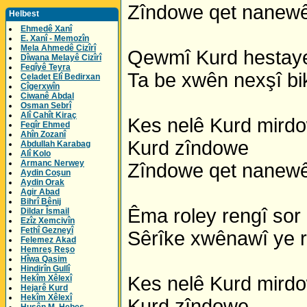
Zîndowe qet nanewê
Helbest
Ehmedê Xanî
E. Xanî - Memozîn
Mela Ahmedê Cizîrî
Qewmî Kurd hestaye 
Dîwana Melayê Cizîrî
Feqîyê Teyra
Ta be xwên nexşî bik
Celadet Elî Bedirxan
Cîgerxwîn
Ciwanê Abdal
Osman Sebrî
Alî Cahît Kiraç
Kes nelê Kurd mird
Feqîr Ehmed
Ahîn Zozanî
Kurd zîndowe
Abdullah Karabag
Alî Kolo
Armanc Nerwey
Zîndowe qet nanewê
Aydin Coşun
Aydin Orak
Agir Abad
Bihrî Bênij
Êma roley rengî sor
Dildar Îsmail
Ezîz Xemcivîn
Fethî Gezneyî
Sêrîke xwênawî ye 
Felemez Akad
Hemreş Reşo
Hîwa Qasim
Hindirîn Gullî
Kes nelê Kurd mird
Hekîm Xêlexî
Hejarê Kurd
Hekîm Xêlexî
Kurd zîndowe