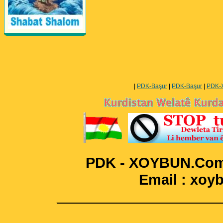
Perwerde ya Zimanê
Kurdî û Îngîlîzî
|
PDK-Başur
|
PDK-Başur
|
PDK-
PDK - XOYBUN.Com 
Email : xo
____________________