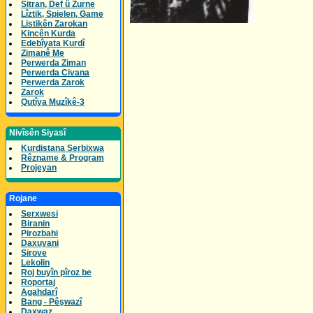
Sitran, Def û Zurne
Lîztik, Spielen, Game
Listikên Zarokan
Kincên Kurda
Edebîyata Kurdî
Zimanê Me
Perwerda Ziman
Perwerda Civana
Perwerda Zarok
Zarok
Qutîya Muzîkê-3
Nivîsên Siyasî
Kurdistana Serbixwa
Rêzname & Program
Projeyan
Rojane
Serxwesi
Biranin
Pirozbahi
Daxuyani
Sirove
Lekolin
Roj buyîn pîroz be
Roportaj
Agahdarî
Bang - Pêşwazî
Daxwaz