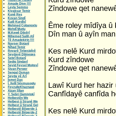
Husên M. Hebeş
Amade Dive !!!!
Zîndowe qet nanewê
Leyla Şemmo
Kiyaksar Temir
Konê Reş
Kovan Sindî
Kalê Kurdîsî
Ême roley mîdîya û
Mehmed Çobanoxlu
Mehdî Mutlu
Dîn man û ayîn man
M.Kewê Dilxêrî
Mihemed Salih Alî
Tê Amadekirin !!!!
Navser Botanî
Nîhad Temir
Kes nelê Kurd mird
Royarê Tirbesipîyê
Seydayê Dilmeqes
Kurd zîndowe
Sebrî Botanî
Sediq Sindavî
Seyid Feysel Mojtevî
Zîndowe qet nanewê
Şivan Perwer
Şengal Osman
Seyda yê Arî
Îsmet Dax
Lawî Kurd her hazir
Î. Xelîl Şêxmusoglu
FeyzulleKhaznawi
Xizan Şîlan
Canfîdayê canfîda h
Y. Sebri Qamişlokî
Helbestên We
Helbest û Stranê We
Helbest û Stranê Gel
Kes nelê Kurd mird
Helbestê Bêperde-1
Helbestê Bêperde-2