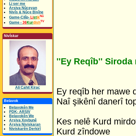
Li ser me
Arsiva Nûceyan
Nivîs & Nûçe Bişîne
Nû
Game-Cilîp-
Li
st
ik
TV
Game -
36
Kur
dish
Nivîskar
''Ey Reqîb'' Sirod
Ali Cahit Kirac
Ey reqîb her mawe
Naî şikênî danerî t
Belavok
Belavokên Me
PDK- ARSIV
Belavokên We
Kes nelê Kurd mird
Arşiva Xoybunê
Arşiva Niviskaran
Niviskarên Derkirî
Kurd zîndowe