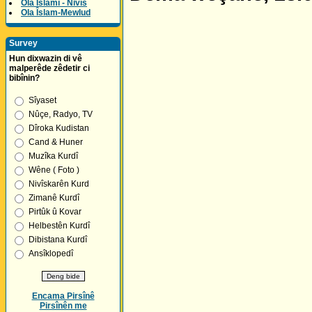
Ola Îslamî - Nivîs
Ola Îslam-Mewlud
Survey
Hun dixwazin di vê
malperêde zêdetir ci
bibînin?
Sîyaset
Nûçe, Radyo, TV
Dîroka Kudistan
Cand & Huner
Muzîka Kurdî
Wêne ( Foto )
Nivîskarên Kurd
Zimanê Kurdî
Pirtûk û Kovar
Helbestên Kurdî
Dibistana Kurdî
Ansîklopedî
Encama Pirsînê
Pirsînên me