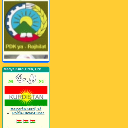
Medya Kurd, Ereb, Tirk
Malperên Kurdî, Yê
Polîtîk-Civak-Huner.
_________________