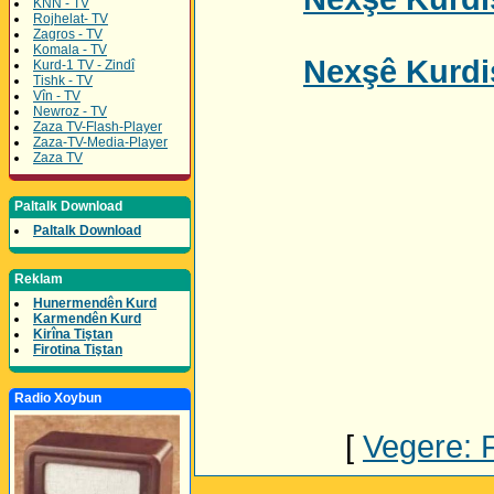
KNN - TV
Rojhelat- TV
Zagros - TV
Komala - TV
Nexşê Kurdis
Kurd-1 TV - Zindî
Tishk - TV
Vîn - TV
Newroz - TV
Zaza TV-Flash-Player
Zaza-TV-Media-Player
Zaza TV
Paltalk Download
Paltalk Download
Reklam
Hunermendên Kurd
Karmendên Kurd
Kirîna Tiştan
Firotina Tiştan
Radio Xoybun
[
Vegere: 