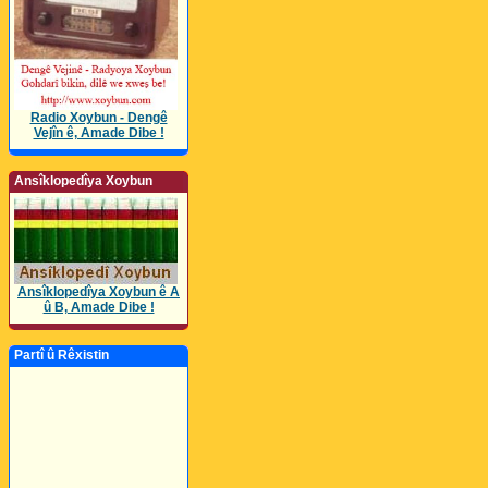
Radio Xoybun - Dengê
Vejîn ê, Amade Dibe !
Ansîklopedîya Xoybun
Ansîklopedîya Xoybun ê A
û B, Amade Dibe !
Partî û Rêxistin