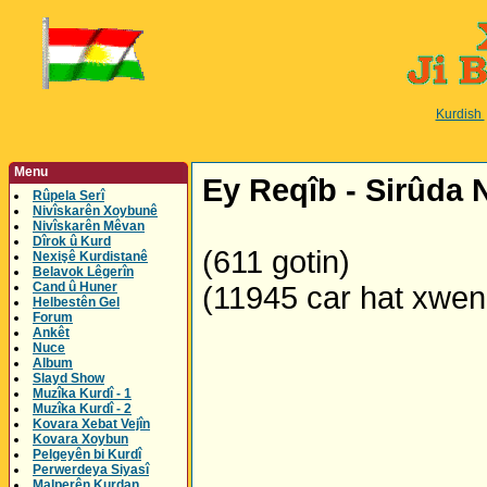
Kurdish
Menu
Ey Reqîb - Sirûda
Rûpela Serî
Nivîskarên Xoybunê
Nivîskarên Mêvan
Dîrok û Kurd
(611 gotin)
Nexişê Kurdistanê
Belavok Lêgerîn
Cand û Huner
(11945 car hat xwe
Helbestên Gel
Forum
Ankêt
Nuce
Album
Slayd Show
Muzîka Kurdî - 1
Muzîka Kurdî - 2
Kovara Xebat Vejîn
Kovara Xoybun
Pelgeyên bi Kurdî
Perwerdeya Siyasî
Malperên Kurdan