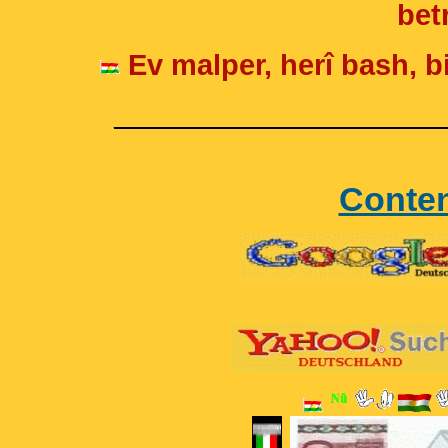
betr
Ev malper, herî bash, bi
____________________
Conte