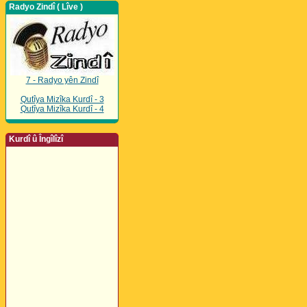
Radyo Zindî ( Lîve )
7 - Radyo yên Zindî
Qutîya Mizîka Kurdî - 3
Qutîya Mizîka Kurdî - 4
Kurdî û Îngîlîzî