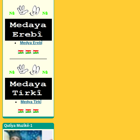
Medya Erebî
_________________
Medya Tirkî
Qutîya Muzîkê-1