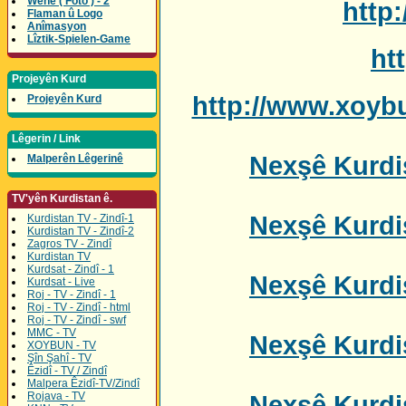
Wene ( Foto ) - 2
http
Flaman û Logo
Anîmasyon
Lîztik-Spielen-Game
ht
Projeyên Kurd
http://www.xoyb
Projeyên Kurd
Lêgerin / Link
Nexşê Kurdis
Malperên Lêgerinê
TV'yên Kurdistan ê.
Nexşê Kurdis
Kurdistan TV - Zindî-1
Kurdistan TV - Zindî-2
Zagros TV - Zindî
Kurdistan TV
Kurdsat - Zindî - 1
Nexşê Kurdis
Kurdsat - Live
Roj - TV - Zindî - 1
Roj - TV - Zindî - html
Roj - TV - Zindî - swf
MMC - TV
Nexşê Kurdis
XOYBUN - TV
Şîn Şahî - TV
Êzidî - TV / Zindî
Malpera Êzidî-TV/Zindî
Rojava - TV
Nexşê Kurdis