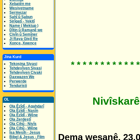
Xebatên me
Wesiyetname
Şermezar
Şahî û Şabun
Şirîgatî - Yekitî
Name ( Mektup )
Dîtin û Ramanê we
Civîn û Semîner
Ji Raya Giştî Re
Xonçe, Xwençe
Jina Kurd
* * * * * * * * * * * *
Tekoşina Siyasi
Tehdeyîyen Siyasi
Tehdeyîyen Civaki
Daxwazen We
Perwerde
Tenduristi
Nivîskarê
OL
Ola Êzîdî - Agahdarî
Ola Êzîdî - Nasîn
Ola Êzîdî - Wêne
Ola Zerdeştî
Ola Cihû - Nivîs
Ola Cihû - Wêne
Îsa Mesîh - Jesus
Dema weşanê, 23.0
Bibel & Jesus - Film