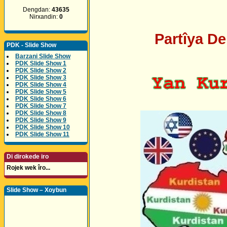
Dengdan:
43635
Nirxandin:
0
Partîya D
PDK - Slide Show
Barzani Slide Show
PDK Slide Show 1
PDK Slide Show 2
PDK Slide Show 3
PDK Slide Show 4
PDK Slide Show 5
PDK Slide Show 6
PDK Slide Show 7
PDK Slide Show 8
PDK Slide Show 9
PDK Slide Show 10
PDK Slide Show 11
Di dirokede iro
Rojek wek îro...
Slide Show – Xoybun