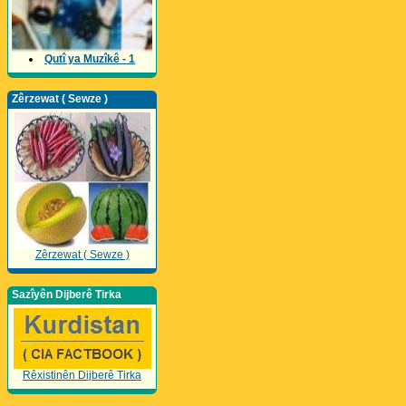
Qutî ya Muzîkê - 1
Zêrzewat ( Sewze )
Zêrzewat ( Sewze )
Sazîyên Dijberê Tirka
Rêxistinên Dijberê Tirka