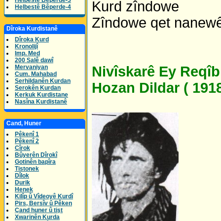
Helbestê Bêperde-3
Kurd zîndowe
Helbestê Bêperde-4
Zîndowe qet nanewê
Dîroka Kurdistanê
Dîroka Kurd
Kronolijî
Imp. Med
200 Salê dawî
Mervaniyan
Nivîskarê Ey Reqîb 
Cum. Mahabad
Serhildanên Kurdan
Hozan Dildar ( 191
Serokên Kurdan
Kerkuk Kurdistane
Nasîna Kurdistanê
Cand, Huner
Pêkenî 1
Pêkenî 2
Cîrok
Bûyerên Dîrokî
Gotinên bapîra
Tistonek
Dîlok
Durik
Henek
Kilîp û Vîdeoyê Kurdî
Pirs, Bersîv û Pêken
Çand huner û tişt
Xwarinên Kurda