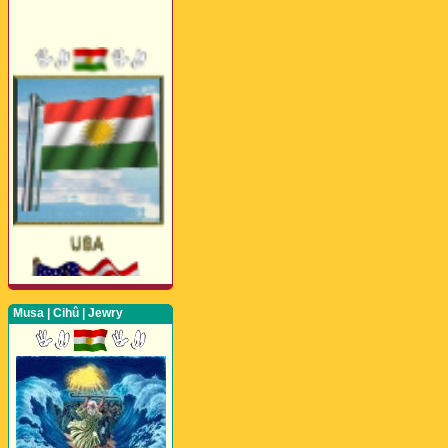
Musa | Cihû | Jewry