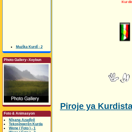
Kurdista
Muzîka Kurdî - 2
Photo Gallery–Xoybun
Piroje ya Kurdist
Foto & Animasyon
Nîşana Azadîyê
Tekoşîngerên Kurda
Wene ( Foto ) - 1