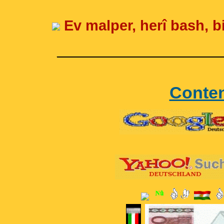
Ev malper, herî bash, bi
____________________
Conte