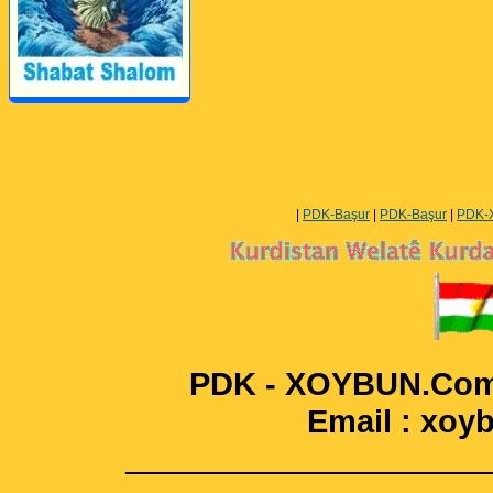
Perwerde ya Zimanê
Kurdî û Îngîlîzî
|
PDK-Başur
|
PDK-Başur
|
PDK-
PDK - XOYBUN.Com 
Email : xo
____________________