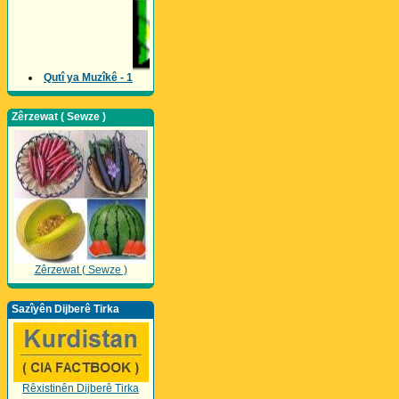
Qutî ya Muzîkê - 1
Zêrzewat ( Sewze )
Zêrzewat ( Sewze )
Sazîyên Dijberê Tirka
Rêxistinên Dijberê Tirka