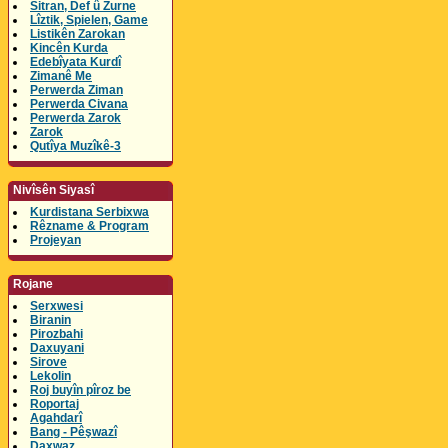
Sitran, Def û Zurne
Lîztik, Spielen, Game
Listikên Zarokan
Kincên Kurda
Edebîyata Kurdî
Zimanê Me
Perwerda Ziman
Perwerda Civana
Perwerda Zarok
Zarok
Qutîya Muzîkê-3
Nivîsên Siyasî
Kurdistana Serbixwa
Rêzname & Program
Projeyan
Rojane
Serxwesi
Biranin
Pirozbahi
Daxuyani
Sirove
Lekolin
Roj buyîn pîroz be
Roportaj
Agahdarî
Bang - Pêşwazî
Daxwaz