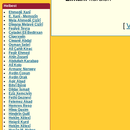
Helbest
Ehmedê Xanî
E. Xanî - Memozîn
Mela Ahmedê Cizîrî
[
Dîwana Melayê Cizîrî
Feqîyê Teyra
Celadet Elî Bedirxan
Cîgerxwîn
Ciwanê Abdal
Osman Sebrî
Alî Cahît Kiraç
Feqîr Ehmed
Ahîn Zozanî
Abdullah Karabag
Alî Kolo
Armanc Nerwey
Aydin Coşun
Aydin Orak
Agir Abad
Bihrî Bênij
Dildar Îsmail
Ezîz Xemcivîn
Fethî Gezneyî
Felemez Akad
Hemreş Reşo
Hîwa Qasim
Hindirîn Gullî
Hekîm Xêlexî
Hejarê Kurd
Hekîm Xêlexî