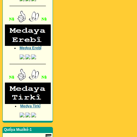
_________________
Medya Erebî
_________________
Medya Tirkî
Qutîya Muzîkê-1