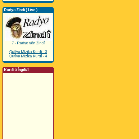
Radyo Zindî ( Lîve )
7 - Radyo yên Zindî
Qutîya Mizîka Kurdî - 3
Qutîya Mizîka Kurdî - 4
Kurdî û Îngîlîzî