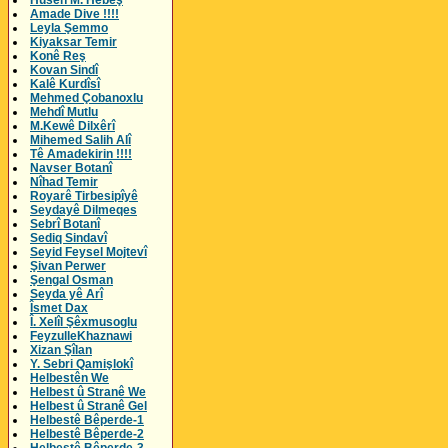
Husên M. Hebeş
Amade Dive !!!!
Leyla Şemmo
Kiyaksar Temir
Konê Reş
Kovan Sindî
Kalê Kurdîsî
Mehmed Çobanoxlu
Mehdî Mutlu
M.Kewê Dilxêrî
Mihemed Salih Alî
Tê Amadekirin !!!!
Navser Botanî
Nîhad Temir
Royarê Tirbesipîyê
Seydayê Dilmeqes
Sebrî Botanî
Sediq Sindavî
Seyid Feysel Mojtevî
Şivan Perwer
Şengal Osman
Seyda yê Arî
Îsmet Dax
Î. Xelîl Şêxmusoglu
FeyzulleKhaznawi
Xizan Şîlan
Y. Sebri Qamişlokî
Helbestên We
Helbest û Stranê We
Helbest û Stranê Gel
Helbestê Bêperde-1
Helbestê Bêperde-2