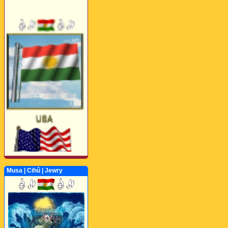
Musa | Cihû | Jewry