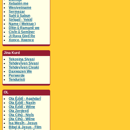
Xebatên me
Wesiyetname
Şermezar
Şahî û Şabun
Şirîgatî - Yekitî
Name ( Mektup )
Dîtin û Ramanê we
Civîn û Semîner
Ji Raya Giştî Re
Xonçe, Xwençe
Jina Kurd
Tekoşina Siyasi
Tehdeyîyen Siyasi
Tehdeyîyen Civaki
Daxwazen We
Perwerde
Tenduristi
OL
Ola Êzîdî - Agahdarî
Ola Êzîdî - Nasîn
Ola Êzîdî - Wêne
Ola Zerdeştî
Ola Cihû - Nivîs
Ola Cihû - Wêne
Îsa Mesîh - Jesus
Bibel & Jesus - Film