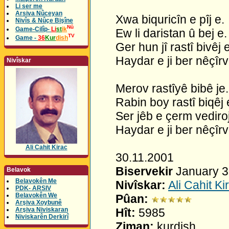
Li ser me
Arsiva Nûceyan
Xwa biquricîn e pîj e.
Nivîs & Nûçe Bişîne
Nû
Game-Cilîp-
Li
st
ik
Ew li daristan û bej e.
TV
Game -
36
Kur
dish
Ger hun jî rastî bivêj e
Haydar e ji ber nêçîr
Nivîskar
Merov rastîyê bibê je.
Rabin boy rastî biqêj 
Ser jêb e çerm vediroj
Haydar e ji ber nêçîr
Ali Cahit Kirac
30.11.2001
Biservekir
January 3
Belavok
Belavokên Me
Nivîskar:
Ali Cahit Ki
PDK- ARSIV
Belavokên We
Pûan:
Arşiva Xoybunê
Arşiva Niviskaran
Hît:
5985
Niviskarên Derkirî
Ziman:
kurdish