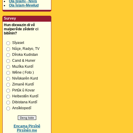
Ola Îslamî - Nivîs
Ola Îslam-Mewlud
Survey
Hun dixwazin di vê
malperêde zêdetir ci
bibînin?
Sîyaset
Nûçe, Radyo, TV
Dîroka Kudistan
Cand & Huner
Muzîka Kurdî
Wêne ( Foto )
Nivîskarên Kurd
Zimanê Kurdî
Pirtûk û Kovar
Helbestên Kurdî
Dibistana Kurdî
Ansîklopedî
Encama Pirsînê
Pirsînên me