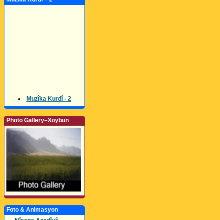
Muzîka Kurdî - 2
Photo Gallery–Xoybun
Foto & Animasyon