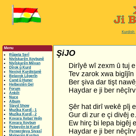
Kurdish
Menu
ŞiJO
Rûpela Serî
Nivîskarên Xoybunê
Nivîskarên Mêvan
Dirîyê wî zexm û tuj e
Dîrok û Kurd
Nexişê Kurdistanê
Tev zarok xwa bigîjîn 
Belavok Lêgerîn
Cand û Huner
Ber şiva dar tişt nawê
Helbestên Gel
Haydar e ji ber nêçîr
Forum
Ankêt
Nuce
Album
Şêr hat dirî wekê pîj e
Slayd Show
Muzîka Kurdî - 1
Gur di zur e çi divêj e
Muzîka Kurdî - 2
Kovara Xebat Vejîn
Ew hirç bi lepa bigêj e
Kovara Xoybun
Pelgeyên bi Kurdî
Haydar e ji ber nêçîr
Perwerdeya Siyasî
Malperên Kurdan