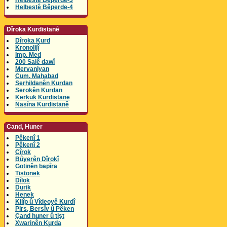
Helbestê Bêperde-3
Helbestê Bêperde-4
Dîroka Kurdistanê
Dîroka Kurd
Kronolijî
Imp. Med
200 Salê dawî
Mervaniyan
Cum. Mahabad
Serhildanên Kurdan
Serokên Kurdan
Kerkuk Kurdistane
Nasîna Kurdistanê
Cand, Huner
Pêkenî 1
Pêkenî 2
Cîrok
Bûyerên Dîrokî
Gotinên bapîra
Tistonek
Dîlok
Durik
Henek
Kilîp û Vîdeoyê Kurdî
Pirs, Bersîv û Pêken
Çand huner û tişt
Xwarinên Kurda