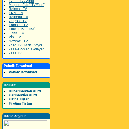
Êzidî - TV / Zindî
Malpera Êzidî-TV/Zindî
Rojava - TV
KNN - TV
Rojhelat- TV
Zagros - TV
Komala - TV
Kurd-1 TV - Zindî
Tishk - TV
Vîn - TV
Newroz - TV
Zaza TV-Flash-Player
Zaza-TV-Media-Player
Zaza TV
Paltalk Download
Paltalk Download
Reklam
Hunermendên Kurd
Karmendên Kurd
Kirîna Tiştan
Firotina Tiştan
Radio Xoybun