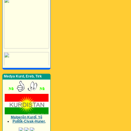
Medya Kurd, Ereb, Tirk
Malperên Kurdî, Yê
Polîtîk-Civak-Huner.