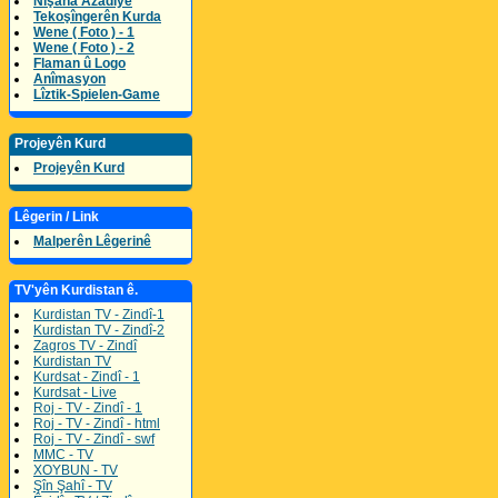
Nîşana Azadîyê
Tekoşîngerên Kurda
Wene ( Foto ) - 1
Wene ( Foto ) - 2
Flaman û Logo
Anîmasyon
Lîztik-Spielen-Game
Projeyên Kurd
Projeyên Kurd
Lêgerin / Link
Malperên Lêgerinê
TV'yên Kurdistan ê.
Kurdistan TV - Zindî-1
Kurdistan TV - Zindî-2
Zagros TV - Zindî
Kurdistan TV
Kurdsat - Zindî - 1
Kurdsat - Live
Roj - TV - Zindî - 1
Roj - TV - Zindî - html
Roj - TV - Zindî - swf
MMC - TV
XOYBUN - TV
Şîn Şahî - TV