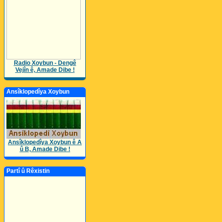
Radio Xoybun - Dengê
Vejîn ê, Amade Dibe !
Ansîklopedîya Xoybun
Ansîklopedîya Xoybun ê A
û B, Amade Dibe !
Partî û Rêxistin