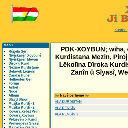
Kurdish
Menu
PDK-XOYBUN; wiha, di
Rûpela Serî
Kurdistana Mezin, Piroj
Nivîskarên Xoybunê
Nivîskarên Mêvan
Lêkolîna Dîroka Kurd
Dîrok û Kurd
Nexişê Kurdistanê
Zanîn û Sîyasî, W
Belavok Lêgerîn
Cand û Huner
Helbestên Gel
Forum
Ankêt
Nuce
Album
Navê berhemê
Slayd Show
ALA KURDiSTAN
Muzîka Kurdî - 1
Muzîka Kurdî - 2
ALA RENGîN
Kovara Xebat Vejîn
ALA RENGîN 1
Kovara Xoybun
Pelgeyên bi Kurdî
Perwerdeya Siyasî
Malperên Kurdan