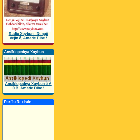
Radio Xoybun - Dengê
Vejîn ê, Amade Dibe !
Ansîklopedîya Xoybun
Ansîklopedîya Xoybun ê A
û B, Amade Dibe !
Partî û Rêxistin