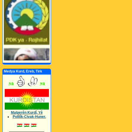
Medya Kurd, Ereb, Tirk
Malperên Kurdî, Yê
Polîtîk-Civak-Huner.
_________________