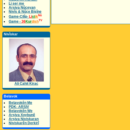
Li ser me
Arsiva Nûceyan
Nivîs & Nûçe Bişîne
Nû
Game-Cilîp-
Li
st
ik
TV
Game -
36
Kur
dish
Nivîskar
Ali Cahit Kirac
Belavok
Belavokên Me
PDK- ARSIV
Belavokên We
Arşiva Xoybunê
Arşiva Niviskaran
Niviskarên Derkirî