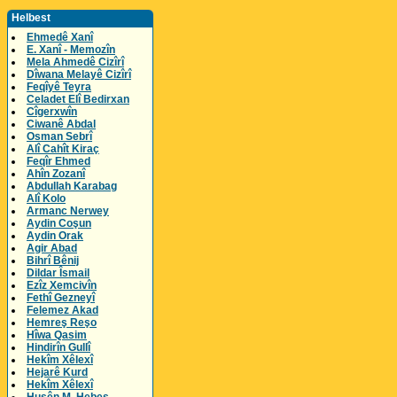
Helbest
Ehmedê Xanî
E. Xanî - Memozîn
Mela Ahmedê Cizîrî
Dîwana Melayê Cizîrî
Feqîyê Teyra
Celadet Elî Bedirxan
Cîgerxwîn
Ciwanê Abdal
Osman Sebrî
Alî Cahît Kiraç
Feqîr Ehmed
Ahîn Zozanî
Abdullah Karabag
Alî Kolo
Armanc Nerwey
Aydin Coşun
Aydin Orak
Agir Abad
Bihrî Bênij
Dildar Îsmail
Ezîz Xemcivîn
Fethî Gezneyî
Felemez Akad
Hemreş Reşo
Hîwa Qasim
Hindirîn Gullî
Hekîm Xêlexî
Hejarê Kurd
Hekîm Xêlexî