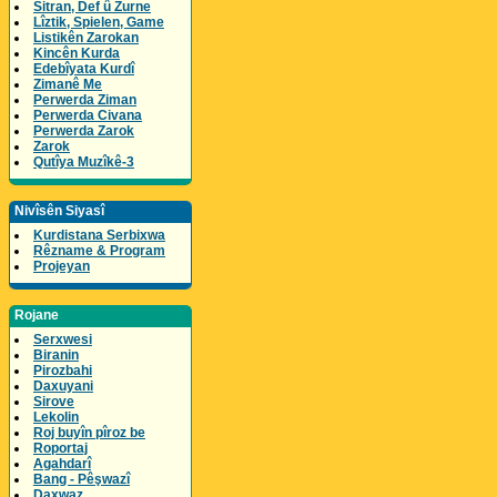
Sitran, Def û Zurne
Lîztik, Spielen, Game
Listikên Zarokan
Kincên Kurda
Edebîyata Kurdî
Zimanê Me
Perwerda Ziman
Perwerda Civana
Perwerda Zarok
Zarok
Qutîya Muzîkê-3
Nivîsên Siyasî
Kurdistana Serbixwa
Rêzname & Program
Projeyan
Rojane
Serxwesi
Biranin
Pirozbahi
Daxuyani
Sirove
Lekolin
Roj buyîn pîroz be
Roportaj
Agahdarî
Bang - Pêşwazî
Daxwaz