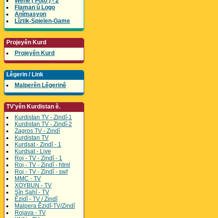
Wene ( Foto ) - 2
Flaman û Logo
Anîmasyon
Lîztik-Spielen-Game
Projeyên Kurd
Projeyên Kurd
Lêgerin / Link
Malperên Lêgerinê
TV'yên Kurdistan ê.
Kurdistan TV - Zindî-1
Kurdistan TV - Zindî-2
Zagros TV - Zindî
Kurdistan TV
Kurdsat - Zindî - 1
Kurdsat - Live
Roj - TV - Zindî - 1
Roj - TV - Zindî - html
Roj - TV - Zindî - swf
MMC - TV
XOYBUN - TV
Şîn Şahî - TV
Êzidî - TV / Zindî
Malpera Êzidî-TV/Zindî
Rojava - TV