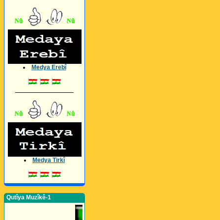
Medya Erebî
_________________
Medya Tirkî
Qutîya Muzîkê-1