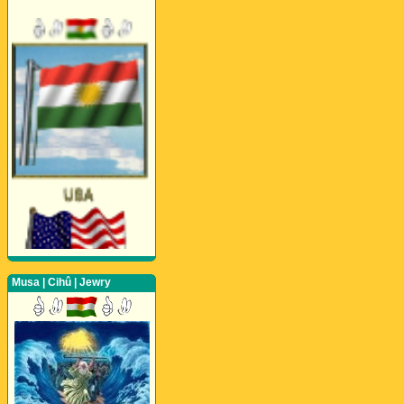
Musa | Cihû | Jewry