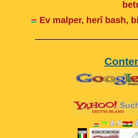
betr
Ev malper, herî bash, bi
____________________
Conte