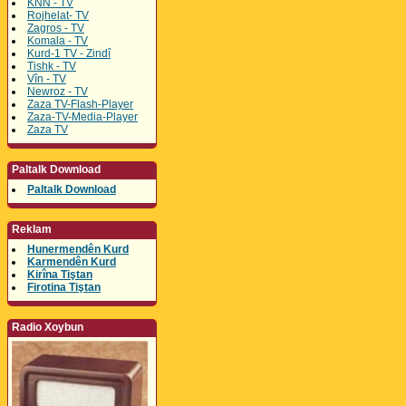
KNN - TV
Rojhelat- TV
Zagros - TV
Komala - TV
Kurd-1 TV - Zindî
Tishk - TV
Vîn - TV
Newroz - TV
Zaza TV-Flash-Player
Zaza-TV-Media-Player
Zaza TV
Paltalk Download
Paltalk Download
Reklam
Hunermendên Kurd
Karmendên Kurd
Kirîna Tiştan
Firotina Tiştan
Radio Xoybun