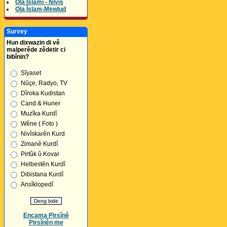
Ola Îslamî - Nivîs
Ola Îslam-Mewlud
Survey
Hun dixwazin di vê
malperêde zêdetir ci
bibînin?
Sîyaset
Nûçe, Radyo, TV
Dîroka Kudistan
Cand & Huner
Muzîka Kurdî
Wêne ( Foto )
Nivîskarên Kurd
Zimanê Kurdî
Pirtûk û Kovar
Helbestên Kurdî
Dibistana Kurdî
Ansîklopedî
Encama Pirsînê
Pirsînên me