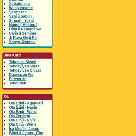
Xebatên me
Wesiyetname
Şermezar
Şahî û Şabun
Şirîgatî - Yekitî
Name ( Mektup )
Dîtin û Ramanê we
Civîn û Semîner
Ji Raya Giştî Re
Xonçe, Xwençe
Jina Kurd
Tekoşina Siyasi
Tehdeyîyen Siyasi
Tehdeyîyen Civaki
Daxwazen We
Perwerde
Tenduristi
OL
Ola Êzîdî - Agahdarî
Ola Êzîdî - Nasîn
Ola Êzîdî - Wêne
Ola Zerdeştî
Ola Cihû - Nivîs
Ola Cihû - Wêne
Îsa Mesîh - Jesus
Bibel & Jesus - Film