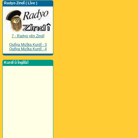
Radyo Zindî ( Lîve )
7 - Radyo yên Zindî
Qutîya Mizîka Kurdî - 3
Qutîya Mizîka Kurdî - 4
Kurdî û Îngîlîzî