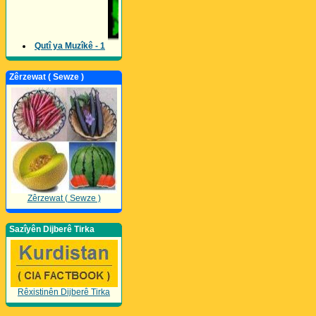
Qutî ya Muzîkê - 1
Zêrzewat ( Sewze )
Zêrzewat ( Sewze )
Sazîyên Dijberê Tirka
Rêxistinên Dijberê Tirka