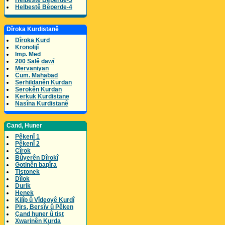
Helbestê Bêperde-3
Helbestê Bêperde-4
Dîroka Kurdistanê
Dîroka Kurd
Kronolijî
Imp. Med
200 Salê dawî
Mervaniyan
Cum. Mahabad
Serhildanên Kurdan
Serokên Kurdan
Kerkuk Kurdistane
Nasîna Kurdistanê
Cand, Huner
Pêkenî 1
Pêkenî 2
Cîrok
Bûyerên Dîrokî
Gotinên bapîra
Tistonek
Dîlok
Durik
Henek
Kilîp û Vîdeoyê Kurdî
Pirs, Bersîv û Pêken
Çand huner û tişt
Xwarinên Kurda