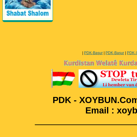
Perwerde ya Zimanê
Kurdî û Îngîlîzî
|
PDK-Başur
|
PDK-Başur
|
PDK-
PDK - XOYBUN.Com 
Email : xo
____________________