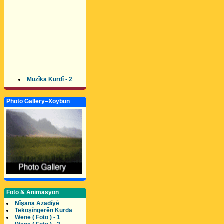
Muzîka Kurdî - 2
Photo Gallery–Xoybun
Foto & Animasyon
Nîşana Azadîyê
Tekoşîngerên Kurda
Wene ( Foto ) - 1