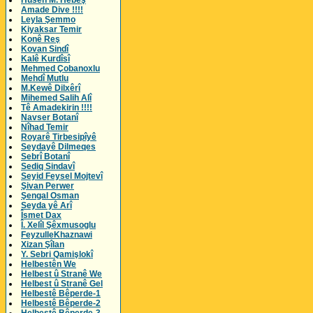
Husên M. Hebeş
Amade Dive !!!!
Leyla Şemmo
Kiyaksar Temir
Konê Reş
Kovan Sindî
Kalê Kurdîsî
Mehmed Çobanoxlu
Mehdî Mutlu
M.Kewê Dilxêrî
Mihemed Salih Alî
Tê Amadekirin !!!!
Navser Botanî
Nîhad Temir
Royarê Tirbesipîyê
Seydayê Dilmeqes
Sebrî Botanî
Sediq Sindavî
Seyid Feysel Mojtevî
Şivan Perwer
Şengal Osman
Seyda yê Arî
Îsmet Dax
Î. Xelîl Şêxmusoglu
FeyzulleKhaznawi
Xizan Şîlan
Y. Sebri Qamişlokî
Helbestên We
Helbest û Stranê We
Helbest û Stranê Gel
Helbestê Bêperde-1
Helbestê Bêperde-2