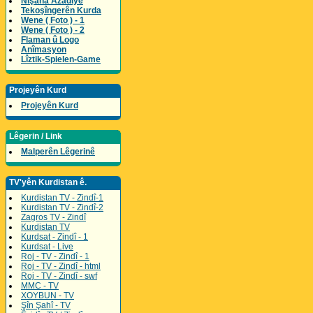
Nîşana Azadîyê
Tekoşîngerên Kurda
Wene ( Foto ) - 1
Wene ( Foto ) - 2
Flaman û Logo
Anîmasyon
Lîztik-Spielen-Game
Projeyên Kurd
Projeyên Kurd
Lêgerin / Link
Malperên Lêgerinê
TV'yên Kurdistan ê.
Kurdistan TV - Zindî-1
Kurdistan TV - Zindî-2
Zagros TV - Zindî
Kurdistan TV
Kurdsat - Zindî - 1
Kurdsat - Live
Roj - TV - Zindî - 1
Roj - TV - Zindî - html
Roj - TV - Zindî - swf
MMC - TV
XOYBUN - TV
Şîn Şahî - TV