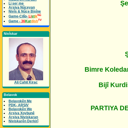
Şe
Li ser me
Arsiva Nûceyan
Nivîs & Nûçe Bişîne
Nû
Game-Cilîp-
Li
st
ik
TV
Game -
36
Kur
dish
Nivîskar
Bimre Koledar
Ali Cahit Kirac
Bijî Kurd
Belavok
Belavokên Me
PDK- ARSIV
PARTIYA D
Belavokên We
Arşiva Xoybunê
Arşiva Niviskaran
Niviskarên Derkirî