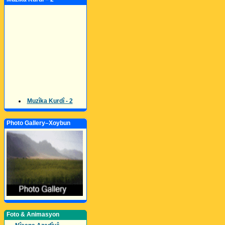
Muzîka Kurdî - 2
Photo Gallery–Xoybun
Foto & Animasyon