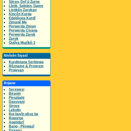
Sitran, Def û Zurne
Lîztik, Spielen, Game
Listikên Zarokan
Kincên Kurda
Edebîyata Kurdî
Zimanê Me
Perwerda Ziman
Perwerda Civana
Perwerda Zarok
Zarok
Qutîya Muzîkê-3
Nivîsên Siyasî
Kurdistana Serbixwa
Rêzname & Program
Projeyan
Rojane
Serxwesi
Biranin
Pirozbahi
Daxuyani
Sirove
Lekolin
Roj buyîn pîroz be
Roportaj
Agahdarî
Bang - Pêşwazî
Daxwaz