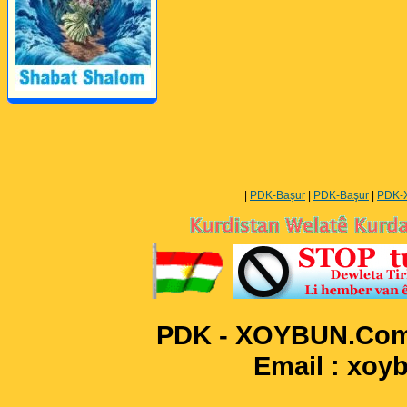
Perwerde ya Zimanê
Kurdî û Îngîlîzî
|
PDK-Başur
|
PDK-Başur
|
PDK-
PDK - XOYBUN.Com 
Email : xo
____________________