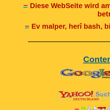
Diese WebSeite wird am
betr
Ev malper, herî bash, bi
____________________
Conte