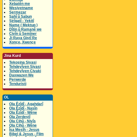
Xebatên me
Wesiyetname
Şermezar
Şahî û Şabun
Şirîgatî - Yekitî
Name ( Mektup )
Dîtin û Ramanê we
Civîn û Semîner
Ji Raya Giştî Re
Xonçe, Xwençe
Jina Kurd
Tekoşina Siyasi
Tehdeyîyen Siyasi
Tehdeyîyen Civaki
Daxwazen We
Perwerde
Tenduristi
OL
Ola Êzîdî - Agahdarî
Ola Êzîdî - Nasîn
Ola Êzîdî - Wêne
Ola Zerdeştî
Ola Cihû - Nivîs
Ola Cihû - Wêne
Îsa Mesîh - Jesus
Bibel & Jesus - Film