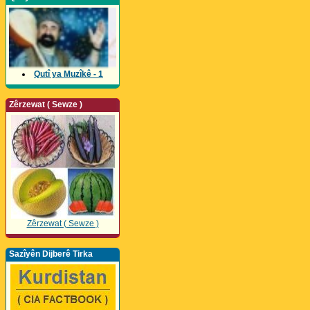
Qutî ya Muzîkê - 1
Zêrzewat ( Sewze )
Zêrzewat ( Sewze )
Sazîyên Dijberê Tirka