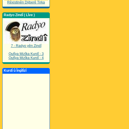
Rêxistinên Dijberê Tirka
Radyo Zindî ( Lîve )
7 - Radyo yên Zindî
Qutîya Mizîka Kurdî - 3
Qutîya Mizîka Kurdî - 4
Kurdî û Îngîlîzî