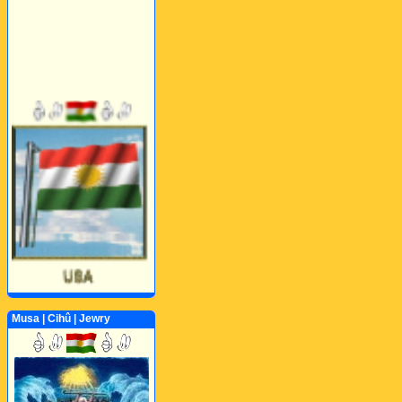
Musa | Cihû | Jewry