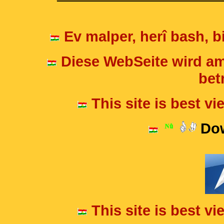
Ev malper, herî bash, bi
Diese WebSeite wird am
betr
This site is best v
Dow
This site is best v