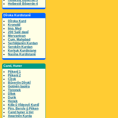
Helbestê Bêperde-3
Helbestê Bêperde-4
Dîroka Kurdistanê
Dîroka Kurd
Kronolijî
Imp. Med
200 Salê dawî
Mervaniyan
Cum. Mahabad
Serhildanên Kurdan
Serokên Kurdan
Kerkuk Kurdistane
Nasîna Kurdistanê
Cand, Huner
Pêkenî 1
Pêkenî 2
Cîrok
Bûyerên Dîrokî
Gotinên bapîra
Tistonek
Dîlok
Durik
Henek
Kilîp û Vîdeoyê Kurdî
Pirs, Bersîv û Pêken
Çand huner û tişt
Xwarinên Kurda