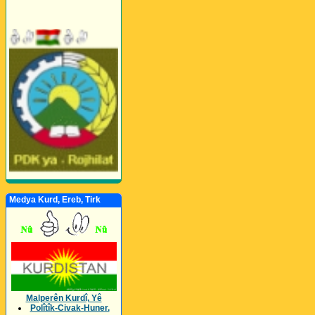
Medya Kurd, Ereb, Tirk
Malperên Kurdî, Yê
Polîtîk-Civak-Huner.