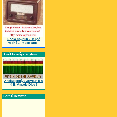
Radio Xoybun - Dengê
Vejîn ê, Amade Dibe !
Ansîklopedîya Xoybun
Ansîklopedîya Xoybun ê A
û B, Amade Dibe !
Partî û Rêxistin