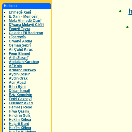
Helbest
Ehmedê Xanî
E. Xanî - Memozîn
Mela Ahmedê Cizîrî
Dîwana Melayê Cizîrî
Feqîyê Teyra
Celadet Elî Bedirxan
Cîgerxwîn
Ciwanê Abdal
Osman Sebrî
Alî Cahît Kiraç
Feqîr Ehmed
Ahîn Zozanî
Abdullah Karabag
Alî Kolo
Armanc Nerwey
Aydin Coşun
Aydin Orak
Agir Abad
Bihrî Bênij
Dildar Îsmail
Ezîz Xemcivîn
Fethî Gezneyî
Felemez Akad
Hemreş Reşo
Hîwa Qasim
Hindirîn Gullî
Hekîm Xêlexî
Hejarê Kurd
Hekîm Xêlexî