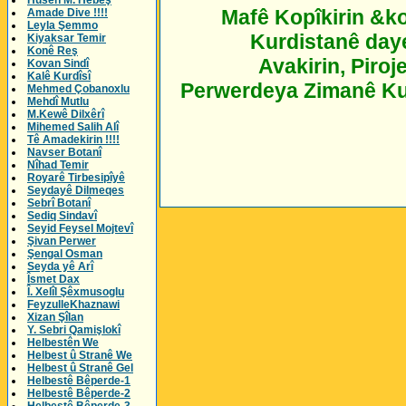
Husên M. Hebeş
Mafê Kopîkirin &k
Amade Dive !!!!
Leyla Şemmo
Kurdistanê daye
Kiyaksar Temir
Konê Reş
Avakirin, Piro
Kovan Sindî
Kalê Kurdîsî
Perwerdeya Zimanê Kur
Mehmed Çobanoxlu
Mehdî Mutlu
M.Kewê Dilxêrî
Mihemed Salih Alî
Tê Amadekirin !!!!
Navser Botanî
Nîhad Temir
Royarê Tirbesipîyê
Seydayê Dilmeqes
Sebrî Botanî
Sediq Sindavî
Seyid Feysel Mojtevî
Şivan Perwer
Şengal Osman
Seyda yê Arî
Îsmet Dax
Î. Xelîl Şêxmusoglu
FeyzulleKhaznawi
Xizan Şîlan
Y. Sebri Qamişlokî
Helbestên We
Helbest û Stranê We
Helbest û Stranê Gel
Helbestê Bêperde-1
Helbestê Bêperde-2