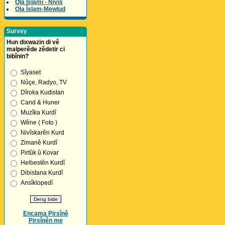
Ola Îslamî - Nivîs
Ola Îslam-Mewlud
Survey
Hun dixwazin di vê
malperêde zêdetir ci
bibînin?
Sîyaset
Nûçe, Radyo, TV
Dîroka Kudistan
Cand & Huner
Muzîka Kurdî
Wêne ( Foto )
Nivîskarên Kurd
Zimanê Kurdî
Pirtûk û Kovar
Helbestên Kurdî
Dibistana Kurdî
Ansîklopedî
Encama Pirsînê
Pirsînên me