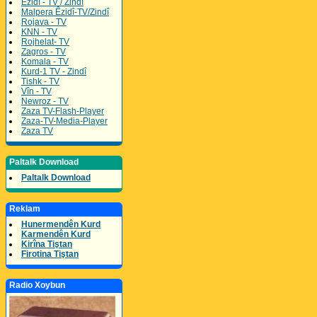
Êzidî - TV / Zindî
Malpera Êzidî-TV/Zindî
Rojava - TV
KNN - TV
Rojhelat- TV
Zagros - TV
Komala - TV
Kurd-1 TV - Zindî
Tishk - TV
Vîn - TV
Newroz - TV
Zaza TV-Flash-Player
Zaza-TV-Media-Player
Zaza TV
Paltalk Download
Paltalk Download
Reklam
Hunermendên Kurd
Karmendên Kurd
Kirîna Tiştan
Firotina Tiştan
Radio Xoybun