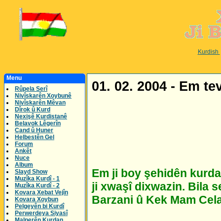
Kurdish
Menu
01. 02. 2004 - Em te
Rûpela Serî
Nivîskarên Xoybunê
Nivîskarên Mêvan
Dîrok û Kurd
Nexişê Kurdistanê
Belavok Lêgerîn
Cand û Huner
Helbestên Gel
Forum
Ankêt
Nuce
Album
Em ji boy şehidên kurdan
Slayd Show
Muzîka Kurdî - 1
ji xwaşî dixwazin. Bila
Muzîka Kurdî - 2
Kovara Xebat Vejîn
Barzani û Kek Mam Celal
Kovara Xoybun
Pelgeyên bi Kurdî
Perwerdeya Siyasî
Malperên Kurdan