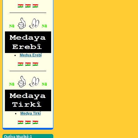
_________________
Medya Erebî
_________________
Medya Tirkî
Qutîya Muzîkê-1