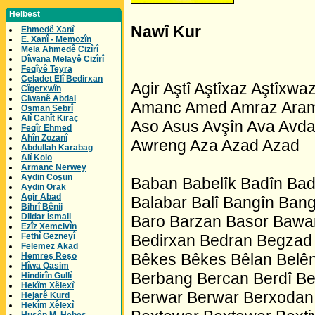
Helbest
Nawî Kur
Ehmedê Xanî
E. Xanî - Memozîn
Mela Ahmedê Cizîrî
Dîwana Melayê Cizîrî
Feqîyê Teyra
Celadet Elî Bedirxan
Agir Aştî Aştîxaz Aştîxwa
Cîgerxwîn
Ciwanê Abdal
Amanc Amed Amraz Aram Ar
Osman Sebrî
Alî Cahît Kiraç
Aso Asus Avşîn Ava Avda
Feqîr Ehmed
Ahîn Zozanî
Awreng Aza Azad Azad
Abdullah Karabag
Alî Kolo
Armanc Nerwey
Aydin Coşun
Baban Babelîk Badîn Bad
Aydin Orak
Agir Abad
Balabar Balî Bangîn Bang
Bihrî Bênij
Dildar Îsmail
Baro Barzan Basor Bawa
Ezîz Xemcivîn
Fethî Gezneyî
Bedirxan Bedran Begzad
Felemez Akad
Bêkes Bêkes Bêlan Belê
Hemreş Reşo
Hîwa Qasim
Berbang Bercan Berdî Be
Hindirîn Gullî
Hekîm Xêlexî
Berwar Berwar Berxodan
Hejarê Kurd
Hekîm Xêlexî