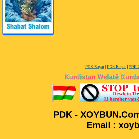
Perwerde ya Zimanê
Kurdî û Îngîlîzî
|
PDK-Başur
|
PDK-Başur
|
PDK-
PDK - XOYBUN.Com 
Email : xo
____________________