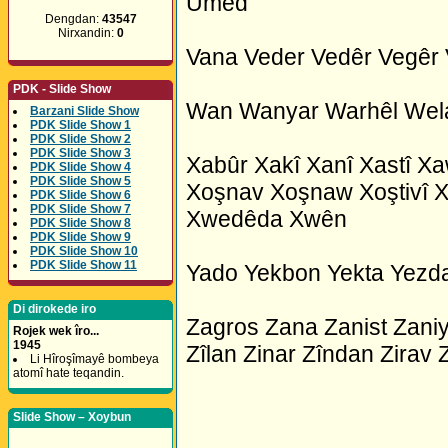
Umêd
Dengdan:
43547
Nirxandin:
0
Vana Veder Vedêr Vegêr 
PDK - Slide Show
Wan Wanyar Warhêl Wel
Barzani Slide Show
PDK Slide Show 1
PDK Slide Show 2
PDK Slide Show 3
Xabûr Xakî Xanî Xastî Xa
PDK Slide Show 4
PDK Slide Show 5
Xoşnav Xoşnaw Xoştivî X
PDK Slide Show 6
PDK Slide Show 7
Xwedêda Xwên
PDK Slide Show 8
PDK Slide Show 9
PDK Slide Show 10
PDK Slide Show 11
Yado Yekbon Yekta Yezd
Di dirokede iro
Zagros Zana Zanist Zani
Rojek wek îro...
1945
Zîlan Zinar Zîndan Zirav 
Li Hîroşîmayê bombeya
atomî hate teqandin.
Slide Show – Xoybun