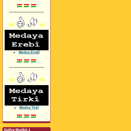
_________________
Medya Erebî
_________________
Medya Tirkî
Qutîya Muzîkê-1