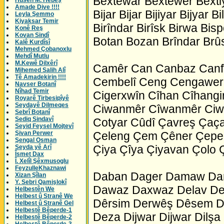
Bextewar Bextewer Bexti
Husên M. Hebeş
Amade Dive !!!!
Bijar Bijar Bijiyar Bijyar B
Leyla Şemmo
Kiyaksar Temir
Birîndar Birîsk Birwa Bis
Konê Reş
Kovan Sindî
Botan Bozan Brîndar Brû
Kalê Kurdîsî
Mehmed Çobanoxlu
Mehdî Mutlu
M.Kewê Dilxêrî
Camêr Can Canbaz Canfî
Mihemed Salih Alî
Tê Amadekirin !!!!
Cembelî Ceng Cengawer
Navser Botanî
Nîhad Temir
Cigerxwîn Cîhan Cîhangi
Royarê Tirbesipîyê
Seydayê Dilmeqes
Ciwanmêr Cîwanmêr Ciw
Sebrî Botanî
Sediq Sindavî
Cotyar Cûdî Çavreş Çaç
Seyid Feysel Mojtevî
Şivan Perwer
Çeleng Çem Çêner Çeper Ç
Şengal Osman
Çiya Çîya Çiyavan Çolo
Seyda yê Arî
Îsmet Dax
Î. Xelîl Şêxmusoglu
FeyzulleKhaznawi
Daban Dager Damaw Dan
Xizan Şîlan
Y. Sebri Qamişlokî
Dawaz Daxwaz Delav Den
Helbestên We
Helbest û Stranê We
Dêrsim Derwêş Dêsem D
Helbest û Stranê Gel
Helbestê Bêperde-1
Deza Dijwar Dijwar Dilşa D
Helbestê Bêperde-2