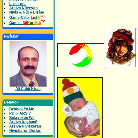
Li ser me
Arsiva Nûceyan
Nivîs & Nûçe Bişîne
Nû
Game-Cilîp-
Li
st
ik
TV
Game -
36
Kur
dish
Nivîskar
Ali Cahit Kirac
Belavok
Belavokên Me
PDK- ARSIV
Belavokên We
Arşiva Xoybunê
Arşiva Niviskaran
Niviskarên Derkirî