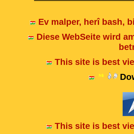
Ev malper, herî bash, bi
Diese WebSeite wird am
betr
This site is best v
Dow
This site is best v