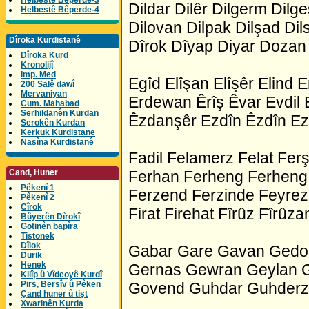
Helbestê Bêperde-3
Dildar Dilêr Dilgerm Dilges
Helbestê Bêperde-4
Dilovan Dilpak Dilşad Dil
Dîroka Kurdistanê
Dîrok Dîyap Diyar Doza
Dîroka Kurd
Kronolijî
Imp. Med
Egîd Elîşan Elîşêr Elind
200 Salê dawî
Mervaniyan
Erdewan Êrîş Êvar Evdil
Cum. Mahabad
Serhildanên Kurdan
Êzdanşêr Ezdîn Êzdîn Ez
Serokên Kurdan
Kerkuk Kurdistane
Nasîna Kurdistanê
Fadil Felamerz Felat Fe
Cand, Huner
Ferhan Ferheng Ferheng 
Pêkenî 1
Ferzend Ferzinde Feyrezû
Pêkenî 2
Cîrok
Firat Firehat Fîrûz Fîrûz
Bûyerên Dîrokî
Gotinên bapîra
Tistonek
Dîlok
Gabar Gare Gavan Gedo
Durik
Henek
Gernas Gewran Geylan Gi
Kilîp û Vîdeoyê Kurdî
Pirs, Bersîv û Pêken
Govend Guhdar Guhderz
Çand huner û tişt
Xwarinên Kurda