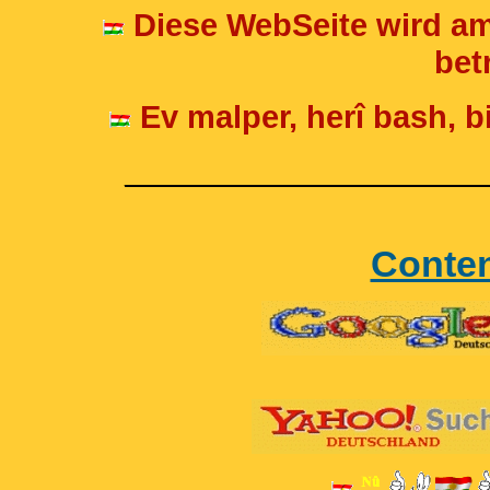
Diese WebSeite wird am
betr
Ev malper, herî bash, bi
____________________
Conte