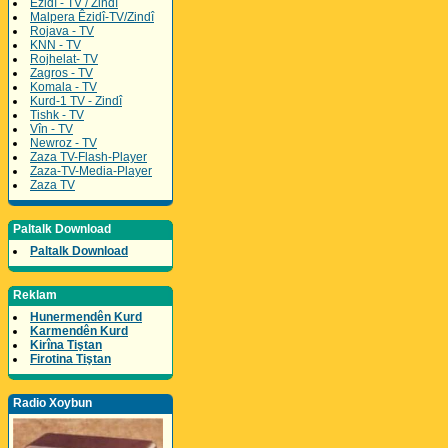
Êzidî - TV / Zindî
Malpera Êzidî-TV/Zindî
Rojava - TV
KNN - TV
Rojhelat- TV
Zagros - TV
Komala - TV
Kurd-1 TV - Zindî
Tishk - TV
Vîn - TV
Newroz - TV
Zaza TV-Flash-Player
Zaza-TV-Media-Player
Zaza TV
Paltalk Download
Paltalk Download
Reklam
Hunermendên Kurd
Karmendên Kurd
Kirîna Tiştan
Firotina Tiştan
Radio Xoybun