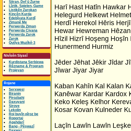
Sitran, Def û Zurne
Harî Hast Hatîn Hawkar 
Lîztik, Spielen, Game
Listikên Zarokan
Helegurd Helkewt Helm
Kincên Kurda
Edebîyata Kurdî
Herdî Herekol Hêris Her
Zimanê Me
Perwerda Ziman
Hewar Hewreman Hêzan H
Perwerda Civana
Perwerda Zarok
Hîzil Hizrî Hoşeng Hoş
Zarok
Qutîya Muzîkê-3
Hunermend Hurmiz
Nivîsên Siyasî
Jêder Jêhat Jêkir Jîdar Jî
Kurdistana Serbixwa
Rêzname & Program
Jîwar Jiyar Jiyar
Projeyan
Rojane
Kaban Kahîn Kal Kalan 
Serxwesi
Kanêwar Kardar Kardox 
Biranin
Pirozbahi
Keko Keleş Kelhor Kereva
Daxuyani
Sirove
Kosar Kovan Kulneder K
Lekolin
Roj buyîn pîroz be
Roportaj
Agahdarî
Laçîn Lawîn Lawîn Leşke
Bang - Pêşwazî
Daxwaz