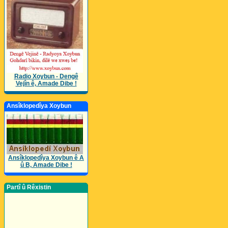
Radio Xoybun - Dengê
Vejîn ê, Amade Dibe !
Ansîklopedîya Xoybun
Ansîklopedîya Xoybun ê A
û B, Amade Dibe !
Partî û Rêxistin