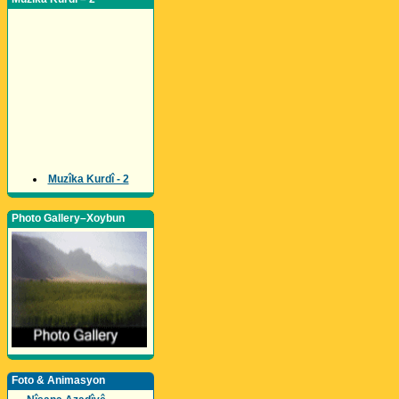
Muzîka Kurdî - 2
Photo Gallery–Xoybun
Foto & Animasyon