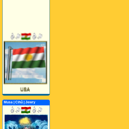
Musa | Cihû | Jewry