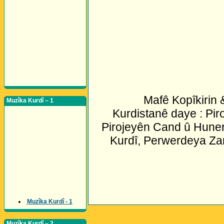
Mafê Kopîkirin
Muzîka Kurdî – 1
Kurdistanê daye : Pir
Pirojeyên Cand û Huner
Kurdî, Perwerdeya Za
Muzîka Kurdî - 1
Muzîka Kurdî – 2