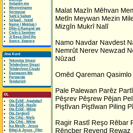
Xebatên me
Wesiyetname
Malat Mazîn Mêhvan Me
Şermezar
Şahî û Şabun
Metîn Meywan Mezin Mile
Şirîgatî - Yekitî
Name ( Mektup )
Mizgîn Mukrî Nalî
Dîtin û Ramanê we
Civîn û Semîner
Ji Raya Giştî Re
Namo Navdar Navdest N
Xonçe, Xwençe
Nemrût Nerev Newzad Nez
Jina Kurd
Nûzad
Tekoşina Siyasi
Tehdeyîyen Siyasi
Tehdeyîyen Civaki
Omêd Qareman Qasimlo 
Daxwazen We
Perwerde
Tenduristi
Pale Palewan Parêz Par
OL
Pêşrev Pêşrew Pêjan Pel
Ola Êzîdî - Agahdarî
Piştîvan Piştîwan Piling 
Ola Êzîdî - Nasîn
Ola Êzîdî - Wêne
Ola Zerdeştî
Ola Cihû - Nivîs
Ragir Rastî Reşo Rêbar
Ola Cihû - Wêne
Îsa Mesîh - Jesus
Rêncber Revend Rewaz R
Bibel & Jesus - Film