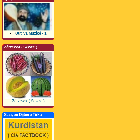
Qutî ya Muzîkê - 1
Zêrzewat ( Sewze )
Zêrzewat ( Sewze )
Sazîyên Dijberê Tirka