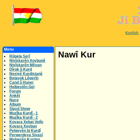
Kurdish
Menu
Nawî Kur
Rûpela Serî
Nivîskarên Xoybunê
Nivîskarên Mêvan
Dîrok û Kurd
Nexişê Kurdistanê
Belavok Lêgerîn
Cand û Huner
Helbestên Gel
Forum
Ankêt
Nuce
Album
Slayd Show
Muzîka Kurdî - 1
Muzîka Kurdî - 2
Kovara Xebat Vejîn
Kovara Xoybun
Pelgeyên bi Kurdî
Perwerdeya Siyasî
Malperên Kurdan