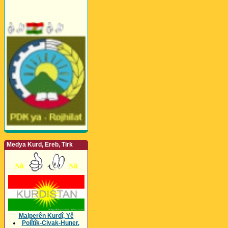
Medya Kurd, Ereb, Tirk
Malperên Kurdî, Yê
Polîtîk-Civak-Huner.