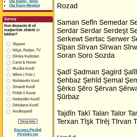
Ola Îslamî - Nivîs
Rozad
Ola Îslam-Mewlud
Survey
Saman Sefîn Semedar Sem
Hun dixwazin di vê
Serdar Serdar Serdeşt Se
malperêde zêdetir ci
bibînin?
Serkewt Sertac Serwer S
Sîyaset
Sîpan Sîrvan Sîrwan Sîr
Nûçe, Radyo, TV
Soran Soro Sozda
Dîroka Kudistan
Cand & Huner
Muzîka Kurdî
Şadî Şadman Şagird Şal
Wêne ( Foto )
Şehbaz Şehîd Şemal Şema
Nivîskarên Kurd
Şêrko Şêro Şêrvan Şêrwa
Zimanê Kurdî
Pirtûk û Kovar
Şûrbaz
Helbestên Kurdî
Dibistana Kurdî
Ansîklopedî
Tajdîn Takî Talan Talor 
Terxan Tîşk Tîrêj Tîrvan 
Encama Pirsînê
Pirsînên me