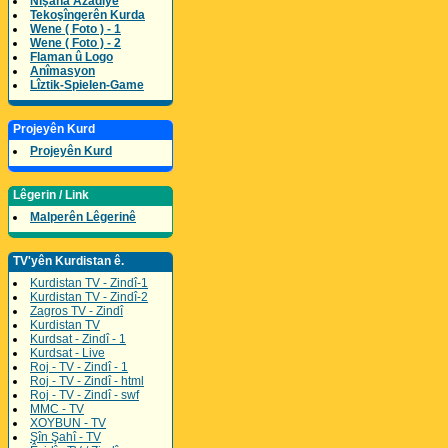
Nîşana Azadîyê
Tekoşîngerên Kurda
Wene ( Foto ) - 1
Wene ( Foto ) - 2
Flaman û Logo
Anîmasyon
Lîztik-Spielen-Game
Projeyên Kurd
Projeyên Kurd
Lêgerin / Link
Malperên Lêgerinê
TV'yên Kurdistan ê.
Kurdistan TV - Zindî-1
Kurdistan TV - Zindî-2
Zagros TV - Zindî
Kurdistan TV
Kurdsat - Zindî - 1
Kurdsat - Live
Roj - TV - Zindî - 1
Roj - TV - Zindî - html
Roj - TV - Zindî - swf
MMC - TV
XOYBUN - TV
Şîn Şahî - TV