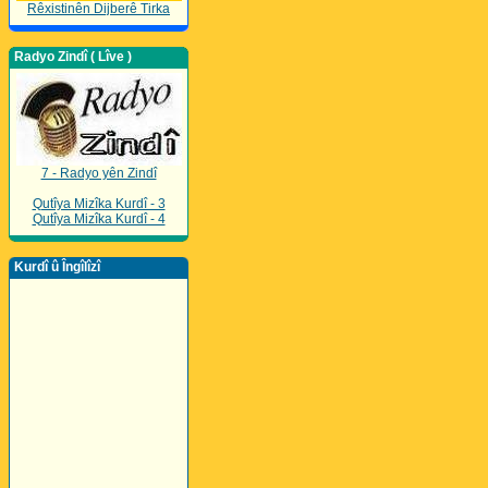
Rêxistinên Dijberê Tirka
Radyo Zindî ( Lîve )
7 - Radyo yên Zindî
Qutîya Mizîka Kurdî - 3
Qutîya Mizîka Kurdî - 4
Kurdî û Îngîlîzî