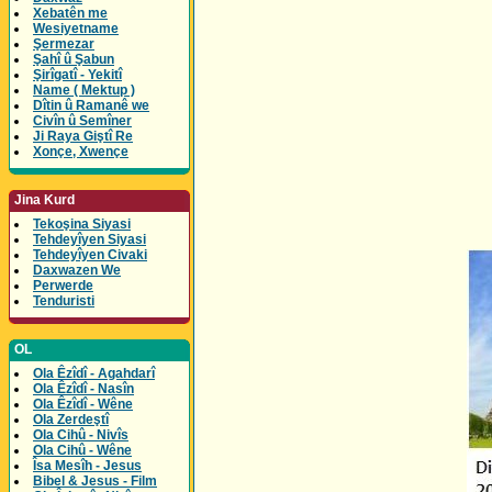
Xebatên me
Wesiyetname
Şermezar
Şahî û Şabun
Şirîgatî - Yekitî
Name ( Mektup )
Dîtin û Ramanê we
Civîn û Semîner
Ji Raya Giştî Re
Xonçe, Xwençe
Jina Kurd
Tekoşina Siyasi
Tehdeyîyen Siyasi
Tehdeyîyen Civaki
Daxwazen We
Perwerde
Tenduristi
OL
Ola Êzîdî - Agahdarî
Ola Êzîdî - Nasîn
Ola Êzîdî - Wêne
Ola Zerdeştî
Ola Cihû - Nivîs
Ola Cihû - Wêne
Îsa Mesîh - Jesus
Bibel & Jesus - Film