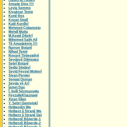
Husên M. Hebeş
Amade Dive !!!!
Leyla Şemmo
Kiyaksar Temir
Konê Reş
Kovan Sindî
Kalê Kurdîsî
Mehmed Çobanoxlu
Mehdî Mutlu
M.Kewê Dilxêrî
Mihemed Salih Alî
Tê Amadekirin !!!!
Navser Botanî
Nîhad Temir
Royarê Tirbesipîyê
Seydayê Dilmeqes
Sebrî Botanî
Sediq Sindavî
Seyid Feysel Mojtevî
Şivan Perwer
Şengal Osman
Seyda yê Arî
Îsmet Dax
Î. Xelîl Şêxmusoglu
FeyzulleKhaznawi
Xizan Şîlan
Y. Sebri Qamişlokî
Helbestên We
Helbest û Stranê We
Helbest û Stranê Gel
Helbestê Bêperde-1
Helbestê Bêperde-2