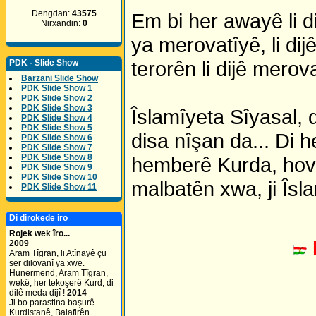
Dengdan:
43575
Em bi her awayê li d
Nirxandin:
0
ya merovatîyê, li dij
terorên li dijê merova
PDK - Slide Show
Barzani Slide Show
PDK Slide Show 1
PDK Slide Show 2
PDK Slide Show 3
Îslamîyeta Sîyasal, 
PDK Slide Show 4
PDK Slide Show 5
disa nîşan da... Di h
PDK Slide Show 6
PDK Slide Show 7
PDK Slide Show 8
hemberê Kurda, hovî
PDK Slide Show 9
PDK Slide Show 10
malbatên xwa, ji Îsla
PDK Slide Show 11
Di dirokede iro
Rojek wek îro...
2009
Aram Tîgran, li Atînayê çu
ser dilovanî ya xwe.
Hunermend, Aram Tîgran,
wekê, her tekoşerê Kurd, di
dilê meda dijî !
2014
Ji bo parastina başurê
Kurdistanê, Balafirên