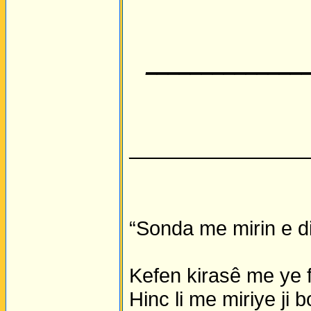
______________
________________
“Sonda me mirin e di
Kefen kirasê me ye fe
Hinc li me miriye ji