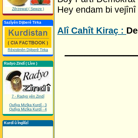
Hey endam bi vejînî
Zêrzewat ( Sewze )
Sazîyên Dijberê Tirka
Alî Cahît Kiraç :
De
______________
Rêxistinên Dijberê Tirka
Radyo Zindî ( Lîve )
7 - Radyo yên Zindî
Qutîya Mizîka Kurdî - 3
Qutîya Mizîka Kurdî - 4
Kurdî û Îngîlîzî