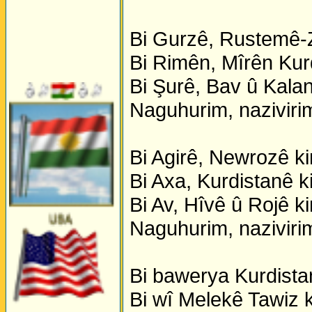
Bi Gurzê, Rustemê-Z
Bi Rimên, Mîrên Kur
Bi Şurê, Bav û Kalan
Naguhurim, nazivirim
Bi Agirê, Newrozê k
Bi Axa, Kurdistanê k
Bi Av, Hîvê û Rojê k
Naguhurim, nazivirim
Bi bawerya Kurdista
Bi wî Melekê Tawiz 