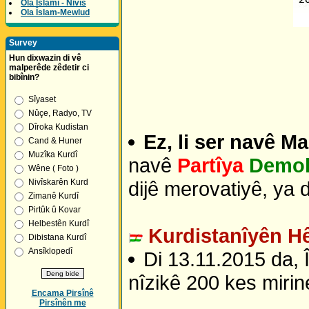
Ola Îslamî - Nivîs
Ola Îslam-Mewlud
Survey
Hun dixwazin di vê
malperêde zêdetir ci
bibînin?
Sîyaset
Nûçe, Radyo, TV
Dîroka Kudistan
Ez, li ser navê M
Cand & Huner
Muzîka Kurdî
navê
Partîya
Demok
Wêne ( Foto )
dijê merovatiyê, ya d
Nivîskarên Kurd
Zimanê Kurdî
Pirtûk û Kovar
Helbestên Kurdî
Kurdistanîyên Hê
Dibistana Kurdî
Ansîklopedî
Di 13.11.2015 da, Îs
nîzikê 200 kes mirin
Encama Pirsînê
Pirsînên me