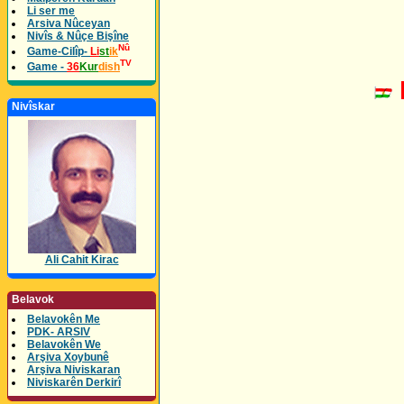
Li ser me
Arsiva Nûceyan
Nivîs & Nûçe Bişîne
Nû
Game-Cilîp-
Li
st
ik
TV
Game -
36
Kur
dish
Nivîskar
Ali Cahit Kirac
Belavok
Belavokên Me
PDK- ARSIV
Belavokên We
Arşiva Xoybunê
Arşiva Niviskaran
Niviskarên Derkirî