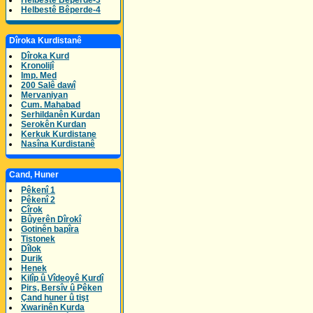
Helbestê Bêperde-3
Helbestê Bêperde-4
Dîroka Kurdistanê
Dîroka Kurd
Kronolijî
Imp. Med
200 Salê dawî
Mervaniyan
Cum. Mahabad
Serhildanên Kurdan
Serokên Kurdan
Kerkuk Kurdistane
Nasîna Kurdistanê
Cand, Huner
Pêkenî 1
Pêkenî 2
Cîrok
Bûyerên Dîrokî
Gotinên bapîra
Tistonek
Dîlok
Durik
Henek
Kilîp û Vîdeoyê Kurdî
Pirs, Bersîv û Pêken
Çand huner û tişt
Xwarinên Kurda