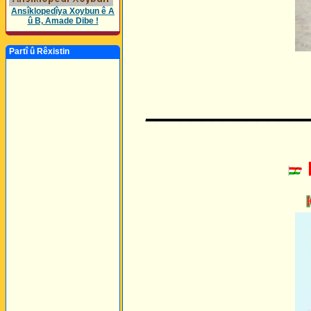
Ansîklopedîya Xoybun ê A
û B, Amade Dibe !
Partî û Rêxistin
______________