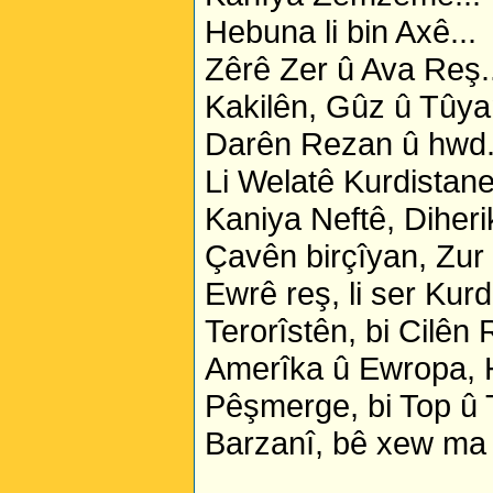
Hebuna li bin Axê...
Zêrê Zer û Ava Reş..
Kakilên, Gûz û Tûyan
Darên Rezan û hwd.
Li Welatê Kurdistane
Kaniya Neftê, Diheri
Çavên birçîyan, Zur 
Ewrê reş, li ser Kurd
Terorîstên, bi Cilên 
Amerîka û Ewropa, H
Pêşmerge, bi Top û T
Barzanî, bê xew ma 