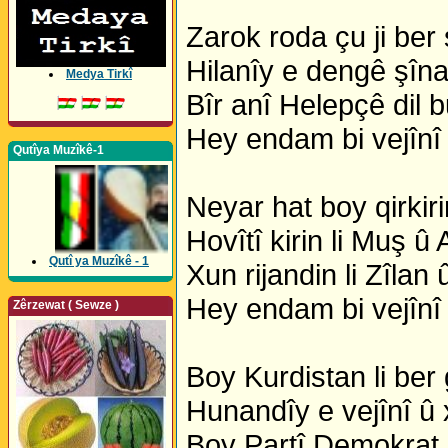
Zarok roda çu ji ber
Hilanîy e dengê şîn
Medya Tirkî
Bîr anî Helepçê dil 
Hey endam bi vejînî
Qutîya Muzîkê-1
Neyar hat boy qirkir
Hovîtî kirin li Muş û
Qutî ya Muzîkê - 1
Xun rijandin li Zîlan
Hey endam bi vejînî
Zêrzewat ( Sewze )
Boy Kurdistan li ber
Hunandîy e vejînî û
Boy Partî Demokrat 