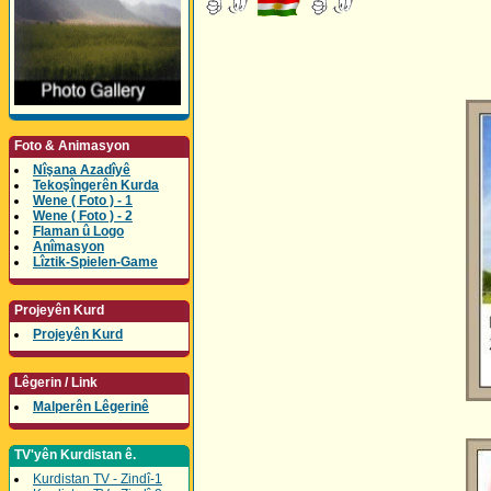
Foto & Animasyon
Nîşana Azadîyê
Tekoşîngerên Kurda
Wene ( Foto ) - 1
Wene ( Foto ) - 2
Flaman û Logo
Anîmasyon
Lîztik-Spielen-Game
Projeyên Kurd
Projeyên Kurd
Lêgerin / Link
Malperên Lêgerinê
TV'yên Kurdistan ê.
Kurdistan TV - Zindî-1