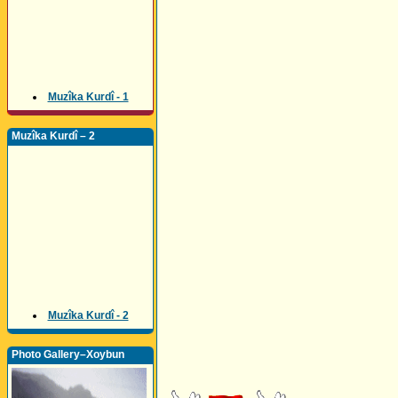
Muzîka Kurdî - 1
Muzîka Kurdî – 2
Muzîka Kurdî - 2
Photo Gallery–Xoybun