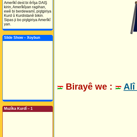
Amerîkî dest bi êrîşa DAIŞ
kirin, Amerîkîyan ragihan,
ewê bi berdewamî, piştgiriya
Kurd û Kurdistanê bikin.
Sipas ji bo piştgiriya Amerîkî
yan.
Slide Show – Xoybun
Birayê we :
Alî
Muzîka Kurdî – 1