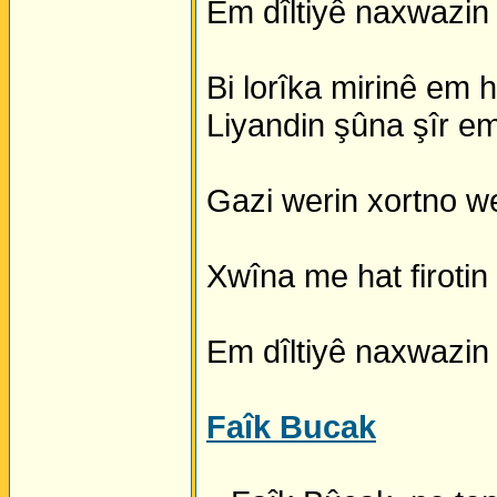
Em dîltiyê naxwazin j
Bi lorîka mirinê em 
Liyandin şûna şîr em
Gazi werin xortno w
Xwîna me hat firotin 
Em dîltiyê naxwazin 
Faîk Bucak