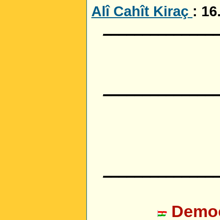
Alî Cahît Kiraç
: 16
______________
______________
______________
Democr