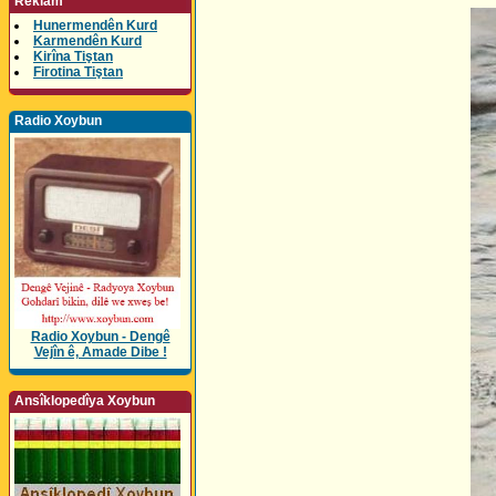
Reklam
Hunermendên Kurd
Karmendên Kurd
Kirîna Tiştan
Firotina Tiştan
Radio Xoybun
Radio Xoybun - Dengê
Vejîn ê, Amade Dibe !
Ansîklopedîya Xoybun