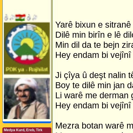
Yarê bixun e sitranê 
Dilê min birîn e lê di
Min dil da te bejn zi
Hey endam bi vejînî
Ji çîya û deşt nalin 
Boy te dilê min jan d
Li warê me derman 
Hey endam bi vejînî
Mezra botan warê mî
Medya Kurd, Ereb, Tirk