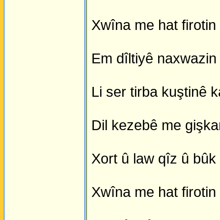
Xwîna me hat firotin 
Em dîltiyê naxwazin j
Li ser tirba kuştinê k
Dil kezebê me gişkan 
Xort û law qîz û bû
Xwîna me hat firotin 