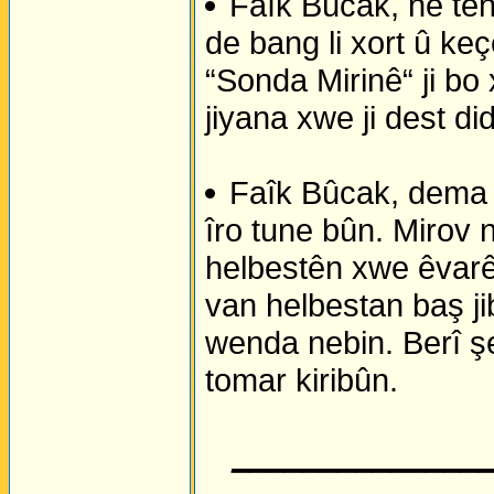
Faîk Bûcak, ne te
de bang li xort û ke
“Sonda Mirinê“ ji bo 
jiyana xwe ji dest di
Faîk Bûcak, dema 
îro tune bûn. Mirov 
helbestên xwe êvarê 
van helbestan baş ji
wenda nebin. Berî ş
tomar kiribûn.
______________