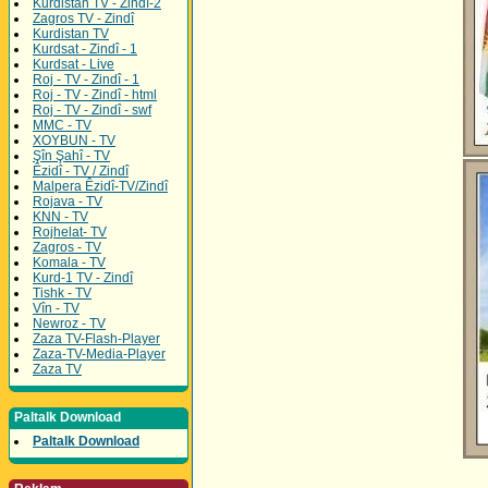
Kurdistan TV - Zindî-2
Zagros TV - Zindî
Kurdistan TV
Kurdsat - Zindî - 1
Kurdsat - Live
Roj - TV - Zindî - 1
Roj - TV - Zindî - html
Roj - TV - Zindî - swf
MMC - TV
XOYBUN - TV
Şîn Şahî - TV
Êzidî - TV / Zindî
Malpera Êzidî-TV/Zindî
Rojava - TV
KNN - TV
Rojhelat- TV
Zagros - TV
Komala - TV
Kurd-1 TV - Zindî
Tishk - TV
Vîn - TV
Newroz - TV
Zaza TV-Flash-Player
Zaza-TV-Media-Player
Zaza TV
Paltalk Download
Paltalk Download