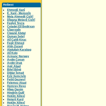
Helbest
Ehmedê Xanî
E. Xanî - Memozîn
Mela Ahmedê Cizîrî
Dîwana Melayê Cizîrî
Feqîyê Teyra
Celadet Elî Bedirxan
Cîgerxwîn
Ciwanê Abdal
Osman Sebrî
Alî Cahît Kiraç
Feqîr Ehmed
Ahîn Zozanî
Abdullah Karabag
Alî Kolo
Armanc Nerwey
Aydin Coşun
Aydin Orak
Agir Abad
Bihrî Bênij
Dildar Îsmail
Ezîz Xemcivîn
Fethî Gezneyî
Felemez Akad
Hemreş Reşo
Hîwa Qasim
Hindirîn Gullî
Hekîm Xêlexî
Hejarê Kurd
Hekîm Xêlexî