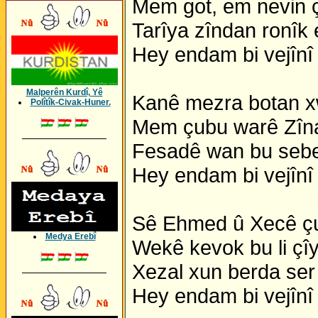
Mem got, em nevin ç
Tarîya zîndan ronîk e
Hey endam bi vejînî
Malperên Kurdî, Yê
Kanê mezra botan xw
Polîtîk-Civak-Huner.
Mem çubu warê Zîna
_________________
Fesadê wan bu sebe
Hey endam bi vejînî
Sê Ehmed û Xecê çu
Medya Erebî
Wekê kevok bu li çî
Xezal xun berda ser 
_________________
Hey endam bi vejînî