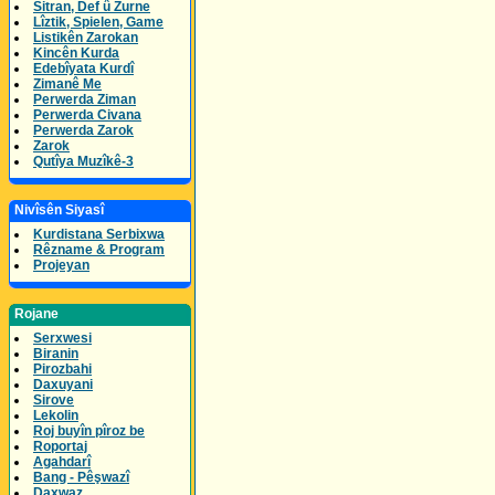
Sitran, Def û Zurne
Lîztik, Spielen, Game
Listikên Zarokan
Kincên Kurda
Edebîyata Kurdî
Zimanê Me
Perwerda Ziman
Perwerda Civana
Perwerda Zarok
Zarok
Qutîya Muzîkê-3
Nivîsên Siyasî
Kurdistana Serbixwa
Rêzname & Program
Projeyan
Rojane
Serxwesi
Biranin
Pirozbahi
Daxuyani
Sirove
Lekolin
Roj buyîn pîroz be
Roportaj
Agahdarî
Bang - Pêşwazî
Daxwaz