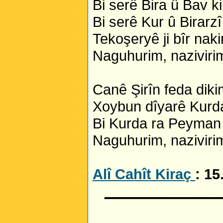
Bi serê Bira û Bav k
Bi serê Kur û Birarzî
Tekoşeryê ji bîr nak
Naguhurim, nazivirim
Canê Şirîn feda diki
Xoybun dîyarê Kurda
Bi Kurda ra Peyman 
Naguhurim, nazivirim
Alî Cahît Kiraç
: 15
______________