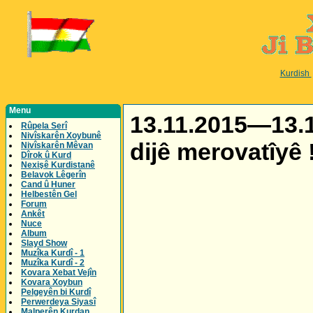
Kurdish
Menu
13.11.2015—13.11
Rûpela Serî
Nivîskarên Xoybunê
dijê merovatîyê 
Nivîskarên Mêvan
Dîrok û Kurd
Nexişê Kurdistanê
Belavok Lêgerîn
Cand û Huner
Helbestên Gel
Forum
Ankêt
Nuce
Album
Slayd Show
Muzîka Kurdî - 1
Muzîka Kurdî - 2
Kovara Xebat Vejîn
Kovara Xoybun
Pelgeyên bi Kurdî
Perwerdeya Siyasî
Malperên Kurdan