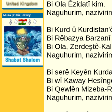
Bi Ola Êzidatî kim.
Naguhurim, nazivirim
Musa | Cihû | Jewry
Bi Kurd û Kurdistan'
Perwerde ya Zimanê
Bi Rêbazya Barzanî 
Kurdî û Îngîlîzî
Bi Ola, Zerdeştê-Kal
Naguhurim, nazivirim
Bi serê Keyên Kurda
Bi wî Kaway Hesînge
Bi Qewlên Mizeba-R
Naguhurim, nazivirim