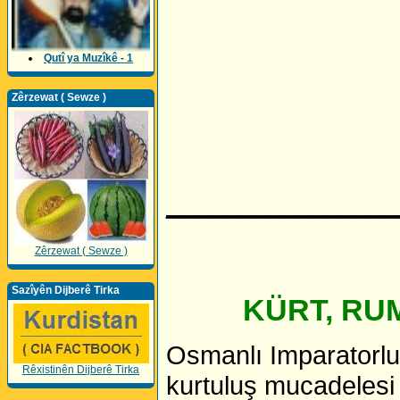
Qutî ya Muzîkê - 1
Zêrzewat ( Sewze )
________________
Zêrzewat ( Sewze )
Sazîyên Dijberê Tirka
KÜRT, RUM
Osmanlı Imparatorluğ
Rêxistinên Dijberê Tirka
kurtuluş mucadelesi 