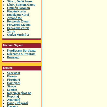
Sitran, Def û Zurne
Lîztik, Spielen, Game
Listikên Zarokan
Kincên Kurda
Edebîyata Kurdî
Zimanê Me
Perwerda Ziman
Perwerda Civana
Perwerda Zarok
Zarok
Qutîya Muzîkê-3
Nivîsên Siyasî
Kurdistana Serbixwa
Rêzname & Program
Projeyan
Rojane
Serxwesi
Biranin
Pirozbahi
Daxuyani
Sirove
Lekolin
Roj buyîn pîroz be
Roportaj
Agahdarî
Bang - Pêşwazî
Daxwaz