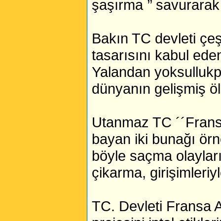
şaşırma ’’ savurarak
Bakın TC devleti çeş
tasarısını kabul eden
Yalandan yoksullukpo
dünyanın gelişmiş öl
Utanmaz TC ´´Fransa 
bayan iki bunağı örn
böyle saçma olayları,
çikarma, girişimleri
TC. Devleti Fransa Ar