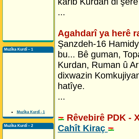
karib Kurdan di şerê d
...
Agahdarî ya herê r
Şanzdeh-16 Hamidye 
Muzîka Kurdî – 1
bu... Bê guman, Top
Kurdan, Ruman û Arme
dixwazin Komkujiyan
hatîye.
...
Muzîka Kurdî - 1
Rêvebirê PDK - 
Cahît Kiraç
Muzîka Kurdî – 2