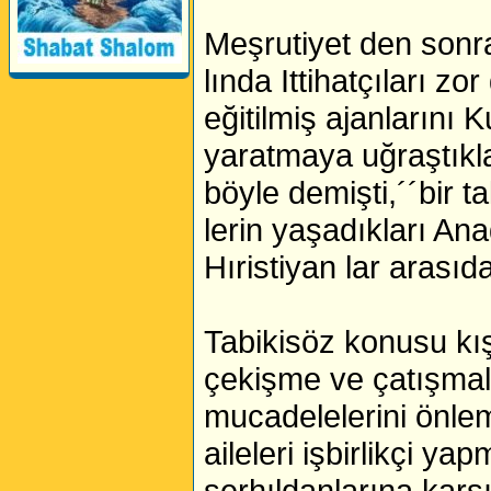
Meşrutiyet den sonr
lında Ittihatçıları 
eğitilmiş ajanlarını
yaratmaya uğraştıkl
böyle demişti,´´bir t
lerin yaşadıkları An
Hıristiyan lar arasıd
Tabikisöz konusu kış
çekişme ve çatışmala
mucadelelerini önleme
aileleri işbirlikçi ya
serhıldanlarına karşı