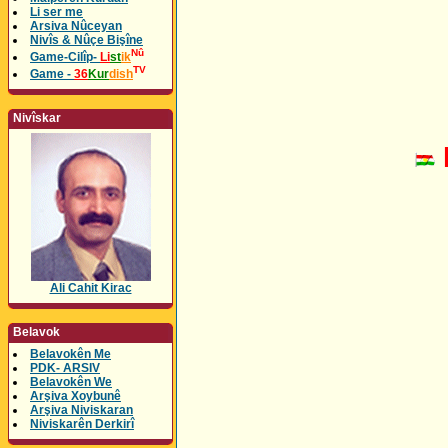
Li ser me
Arsiva Nûceyan
Nivîs & Nûçe Bişîne
Nû
Game-Cilîp-
Li
st
ik
TV
Game -
36
Kur
dish
Nivîskar
Ali Cahit Kirac
Belavok
Belavokên Me
PDK- ARSIV
Belavokên We
Arşiva Xoybunê
Arşiva Niviskaran
Niviskarên Derkirî