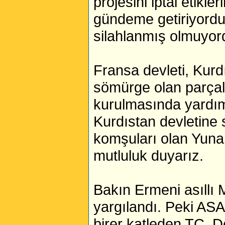
projesini iptal etikle
gündeme getiriyordu.
silahlanmış olmuyo
Fransa devleti, Kurd
sömürge olan parçal
kurulmasında yardım
Kurdıstan devletine 
komşuları olan Yunan
mutluluk duyarız.
Bakın Ermeni asıllı
yargılandı. Peki ASA
birer katleden TC. De