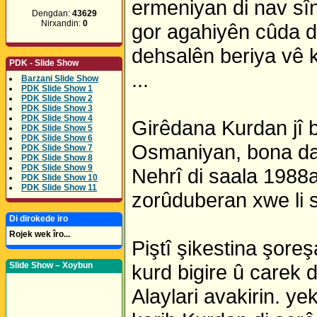
ermeniyan di nav sî
Dengdan:
43629
Nirxandin:
0
gor agahiyên cûda di
dehsalên beriya vê k
PDK - Slide Show
...
Barzani Slide Show
PDK Slide Show 1
PDK Slide Show 2
PDK Slide Show 3
PDK Slide Show 4
Girêdana Kurdan jî 
PDK Slide Show 5
PDK Slide Show 6
Osmaniyan, bona da
PDK Slide Show 7
PDK Slide Show 8
PDK Slide Show 9
Nehrî di saala 1988
PDK Slide Show 10
PDK Slide Show 11
zorûduberan xwe li se
Di dirokede iro
Rojek wek îro...
Piştî şikestina şore
Slide Show – Xoybun
kurd bigire û carek
Alaylari avakirin. 