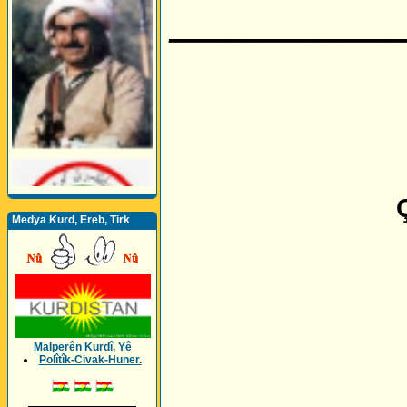
________________
Medya Kurd, Ereb, Tirk
Malperên Kurdî, Yê
Polîtîk-Civak-Huner.
_________________