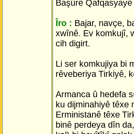
Başûrê Qafqasyayê
Îro :
Bajar, navçe, b
xwînê. Ev komkujî, 
cih digirt.
Li ser komkujiya bi m
rêveberiya Tirkiyê, 
Armanca û hedefa su
ku dijminahiyê têxe 
Erministanê têxe Tir
binê perdeya dîn da,