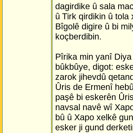
dagirdike û sala mac
û Tirk qirdikin û to
Bîgolê digire û bi mil
koçberdibin.
Pîrika min yanî Diya
bûkbûye, digot: eske
zarok jihevdû qetand
Ûris de Ermenî hebû
paşê bi eskerên Ûris
navsal navê wî Xapo
bû û Xapo xelkê gund
esker ji gund derketi