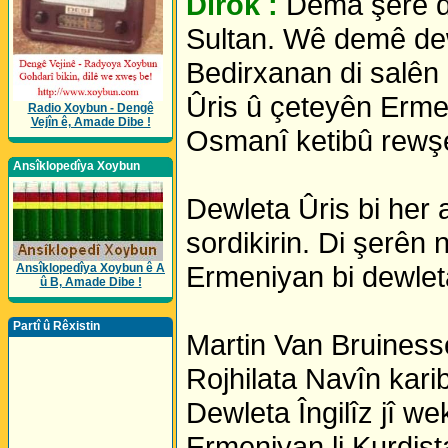
Dîrok :
Dema şerê d
Sultan. Wê demê dew
Bedirxanan di salên 1
Ûris û çeteyên Erme
Radio Xoybun - Dengê
Vejîn ê, Amade Dibe !
Osmanî ketibû rewşe
Ansîklopedîya Xoybun
Dewleta Ûris bi her 
sordikirin. Di şerên
Ermeniyan bi dewlet
Ansîklopedîya Xoybun ê A
û B, Amade Dibe !
Partî û Rêxistin
Martin Van Bruinessen
Rojhilata Navîn karib
Dewleta Îngilîz jî w
Ermeniyan li Kurdist