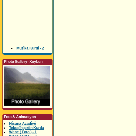
Muzîka Kurdî - 2
Photo Gallery–Xoybun
Foto & Animasyon
Nîşana Azadîyê
Tekoşîngerên Kurda
Wene ( Foto ) - 1