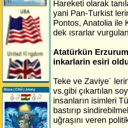
Hareketi olarak tanı
yani Pan-Turkist leri
Pontos, Anatolia ile
dek ısrarlar vurgulan
Atatürkün Erzurumda
inkarlarin esiri old
Teke ve Zaviye´ leri
vs.gibi çıkartılan s
Musa | Cihû | Jewry
Perwerde ya Zimanê
Kurdî û Îngîlîzî
insanların isimleri T
bastırıp sindirebilm
uğraşını veren poli