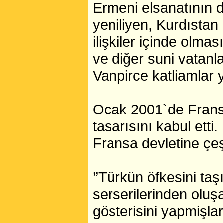
Ermeni elsanatının d
yeniliyen, Kurdıstan
ilişkiler içinde olma
ve diğer suni vatanl
Vanpirce katliamlar 
Ocak 2001`de Fransa 
tasarısını kabul ett
Fransa devletine çeşi
’’Türkün öfkesini taş
serserilerinden oluş
gösterisini yapmişlar