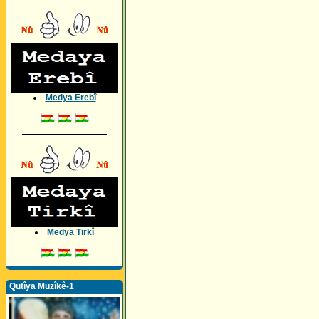
Medya Erebî
_________________
Medya Tirkî
Qutîya Muzîkê-1