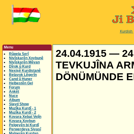
Kurdish
Menu
24.04.1915 — 2
Rûpela Serî
Nivîskarên Xoybunê
TEVKUJÎNA ARM
Nivîskarên Mêvan
Dîrok û Kurd
Nexişê Kurdistanê
DÖNÜMÜNDE ER
Belavok Lêgerîn
Cand û Huner
Helbestên Gel
Forum
Ankêt
Nuce
Album
Slayd Show
Muzîka Kurdî - 1
Muzîka Kurdî - 2
Kovara Xebat Vejîn
Kovara Xoybun
Pelgeyên bi Kurdî
Perwerdeya Siyasî
Malperên Kurdan