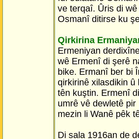
ve terqaî. Ûris di w
Osmanî ditirse ku ş
Qirkirina Ermaniya
Ermeniyan derdixîne
wê Ermenî di şerê n
bike. Ermanî ber bi 
qirkirinê xilasdikin 
tên kuştin. Ermenî d
umrê vê dewletê pir 
mezin li Wanê pêk t
Di sala 1916an de d