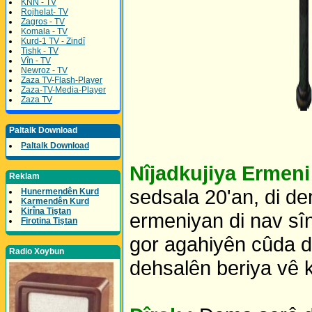
KNN - TV
Rojhelat- TV
Zagros - TV
Komala - TV
Kurd-1 TV - Zindî
Tishk - TV
Vîn - TV
Newroz - TV
Zaza TV-Flash-Player
Zaza-TV-Media-Player
Zaza TV
Paltalk Download
Paltalk Download
Nîjadkujiya Ermeni
Reklam
sedsala 20'an, di d
Hunermendên Kurd
Karmendên Kurd
Kirîna Tiştan
ermeniyan di nav sî
Firotina Tiştan
gor agahiyên cûda di
Radio Xoybun
dehsalên beriya vê k