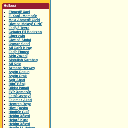
Helbest
Ehmedê Xanî
E. Xanî - Memozîn
Mela Ahmedê Cizîrî
Dîwana Melayê Cizîrî
Feqîyê Teyra
Celadet Elî Bedirxan
Cîgerxwîn
Ciwanê Abdal
Osman Sebrî
Alî Cahît Kiraç
Feqîr Ehmed
Ahîn Zozanî
Abdullah Karabag
Alî Kolo
Armanc Nerwey
Aydin Coşun
Aydin Orak
Agir Abad
Bihrî Bênij
Dildar Îsmail
Ezîz Xemcivîn
Fethî Gezneyî
Felemez Akad
Hemreş Reşo
Hîwa Qasim
Hindirîn Gullî
Hekîm Xêlexî
Hejarê Kurd
Hekîm Xêlexî