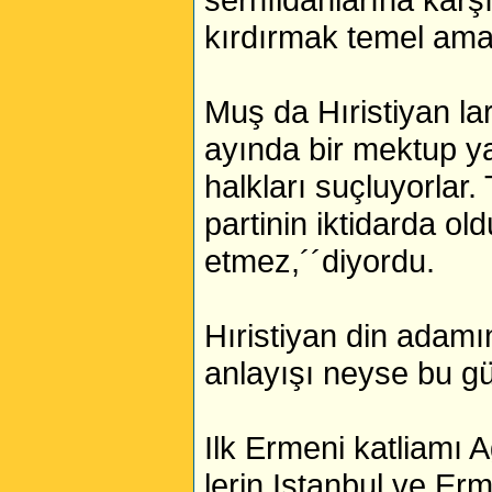
kırdırmak temel amaç
Muş da Hıristiyan l
ayında bir mektup ya
halkları suçluyorlar
partinin iktidarda oldu
etmez,´´diyordu.
Hıristiyan din adamı
anlayışı neyse bu gü
Ilk Ermeni katliamı 
lerin Istanbul ve Er