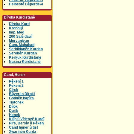
Helbestê Bêperde-3
Helbestê Bêperde-4
Dîroka Kurdistanê
Dîroka Kurd
Kronolijî
Imp. Med
200 Salê dawî
Mervaniyan
Cum. Mahabad
Serhildanên Kurdan
Serokên Kurdan
Kerkuk Kurdistane
Nasîna Kurdistanê
Cand, Huner
Pêkenî 1
Pêkenî 2
Cîrok
Bûyerên Dîrokî
Gotinên bapîra
Tistonek
Dîlok
Durik
Henek
Kilîp û Vîdeoyê Kurdî
Pirs, Bersîv û Pêken
Çand huner û tişt
Xwarinên Kurda