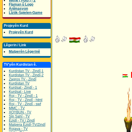
Wene ( Foto ) - 2
Flaman û Logo
Anîmasyon
Lîztik-Spielen-Game
Projeyên Kurd
Projeyên Kurd
Lêgerin / Link
Malperên Lêgerinê
TV'yên Kurdistan ê.
Kurdistan TV - Zindî-1
Kurdistan TV - Zindî-2
Zagros TV - Zindî
Kurdistan TV
Kurdsat - Zindî - 1
Kurdsat - Live
Roj - TV - Zindî - 1
Roj - TV - Zindî - html
Roj - TV - Zindî - swf
MMC - TV
XOYBUN - TV
Şîn Şahî - TV
Êzidî - TV / Zindî
Malpera Êzidî-TV/Zindî
Rojava - TV