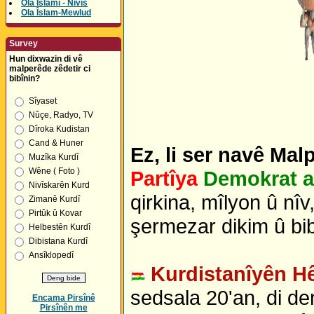
Ola Îslamî - Nivîs
Ola Îslam-Mewlud
Survey
Hun dixwazin di vê
malperêde zêdetir ci
bibînin?
Sîyaset
Nûçe, Radyo, TV
Dîroka Kudistan
Cand & Huner
Ez, li ser navê Mal
Muzîka Kurdî
Wêne ( Foto )
Partîya
Demokrat a
Nivîskarên Kurd
qirkina, mîlyon û nî
Zimanê Kurdî
Pirtûk û Kovar
şermezar dikim û bibî
Helbestên Kurdî
Dibistana Kurdî
Ansîklopedî
Kurdistanîyên Hê
sedsala 20'an, di d
Encama Pirsînê
Pirsînên me