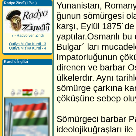
Yunanistan, Romanya
Radyo Zindî ( Lîve )
ğunun sömürgesi ola
karşı, Eylül 1875´de
yaptılar.Osmanlı bu 
7 - Radyo yên Zindî
Bulgar´ ları mucadel
Qutîya Mizîka Kurdî - 3
Qutîya Mizîka Kurdî - 4
Impatorluğunun çökü
Kurdî û Îngîlîzî
direnen ve barbar Os
ülkelerdır. Aynı tar
sömürge çarkına kar
çöküşüne sebep olu
Sömürgeci barbar Pa
ideolojikuğraşları il