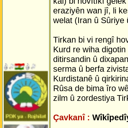
kal) bi hovîtîkî gele
eraziyên wan jî, li k
welat (Iran û Sûriye
Tirkan bi vi rengî hov
Kurd re wiha digotin
ditirsandin û dixapa
serma û berfa zivista
Kurdistanê û qirkirin
Rûsa de bima îro wê
zilm û zordestiya Ti
Çavkanî :
Wîkîpedî