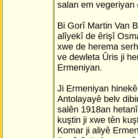
salan em vegeriyan
Bi Gorî Martin Van Br
alîyekî de êrişî Osman
xwe de herema serhe
ve dewleta Ûris ji h
Ermeniyan.
Ji Ermeniyan hinekên
Antolayayê belv dibin
salên 1918an hetanî 
kuştin ji xwe tên k
Komar ji aliyê Ermen