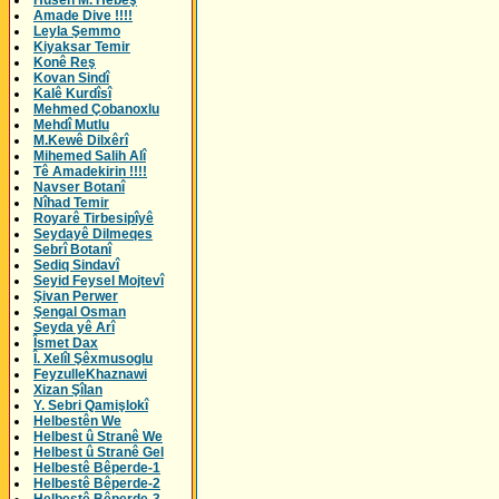
Husên M. Hebeş
Amade Dive !!!!
Leyla Şemmo
Kiyaksar Temir
Konê Reş
Kovan Sindî
Kalê Kurdîsî
Mehmed Çobanoxlu
Mehdî Mutlu
M.Kewê Dilxêrî
Mihemed Salih Alî
Tê Amadekirin !!!!
Navser Botanî
Nîhad Temir
Royarê Tirbesipîyê
Seydayê Dilmeqes
Sebrî Botanî
Sediq Sindavî
Seyid Feysel Mojtevî
Şivan Perwer
Şengal Osman
Seyda yê Arî
Îsmet Dax
Î. Xelîl Şêxmusoglu
FeyzulleKhaznawi
Xizan Şîlan
Y. Sebri Qamişlokî
Helbestên We
Helbest û Stranê We
Helbest û Stranê Gel
Helbestê Bêperde-1
Helbestê Bêperde-2