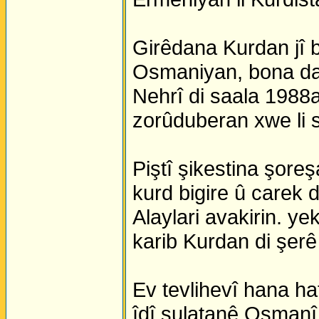
Girêdana Kurdan jî 
Osmaniyan, bona da
Nehrî di saala 1988
zorûduberan xwe li se
Piştî şikestina şore
kurd bigire û carek
Alaylari avakirin. 
karib Kurdan di şerê d
Ev tevlihevî hana h
îdî sulatanê Osmanî 