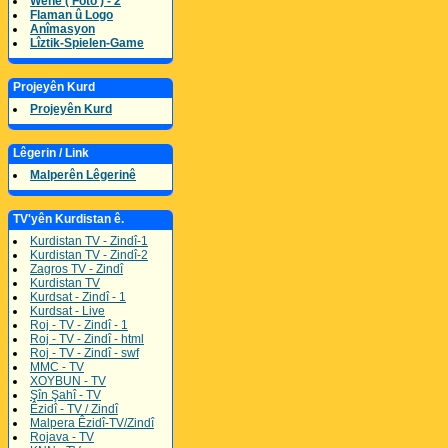
Wene ( Foto ) - 2
Flaman û Logo
Anîmasyon
Lîztik-Spielen-Game
Projeyên Kurd
Projeyên Kurd
Lêgerin / Link
Malperên Lêgerinê
TV'yên Kurdistan ê.
Kurdistan TV - Zindî-1
Kurdistan TV - Zindî-2
Zagros TV - Zindî
Kurdistan TV
Kurdsat - Zindî - 1
Kurdsat - Live
Roj - TV - Zindî - 1
Roj - TV - Zindî - html
Roj - TV - Zindî - swf
MMC - TV
XOYBUN - TV
Şîn Şahî - TV
Êzidî - TV / Zindî
Malpera Êzidî-TV/Zindî
Rojava - TV