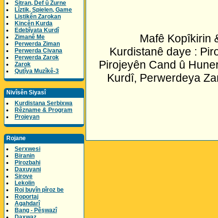
Sitran, Def û Zurne
Lîztik, Spielen, Game
Listikên Zarokan
Kincên Kurda
Edebîyata Kurdî
Mafê Kopîkirin
Zimanê Me
Perwerda Ziman
Kurdistanê daye : Pir
Perwerda Civana
Perwerda Zarok
Pirojeyên Cand û Huner
Zarok
Qutîya Muzîkê-3
Kurdî, Perwerdeya Za
Nivîsên Siyasî
Kurdistana Serbixwa
Rêzname & Program
Projeyan
Rojane
Serxwesi
Biranin
Pirozbahi
Daxuyani
Sirove
Lekolin
Roj buyîn pîroz be
Roportaj
Agahdarî
Bang - Pêşwazî
Daxwaz