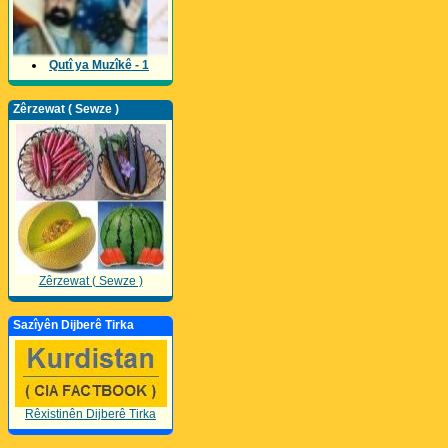
Qutî ya Muzîkê - 1
Zêrzewat ( Sewze )
Zêrzewat ( Sewze )
Sazîyên Dijberê Tirka
Rêxistinên Dijberê Tirka