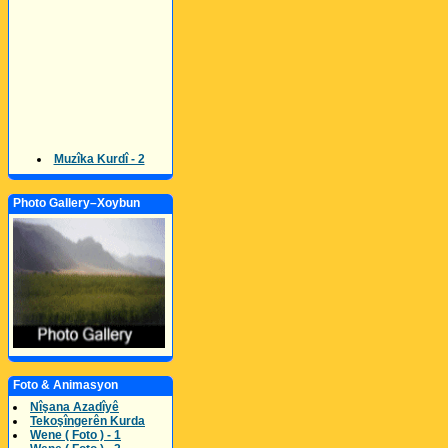
Muzîka Kurdî - 2
Photo Gallery–Xoybun
Foto & Animasyon
Nîşana Azadîyê
Tekoşîngerên Kurda
Wene ( Foto ) - 1