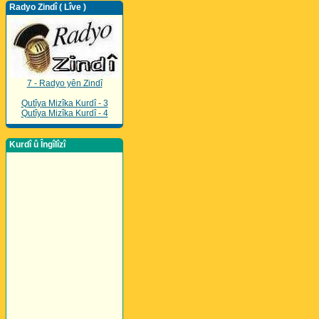
Radyo Zindî ( Lîve )
7 - Radyo yên Zindî
Qutîya Mizîka Kurdî - 3
Qutîya Mizîka Kurdî - 4
Kurdî û Îngîlîzî