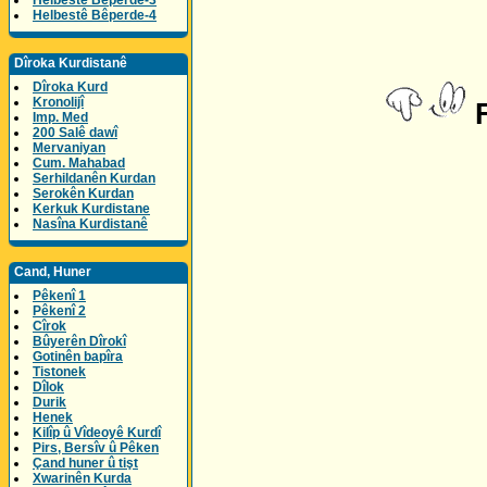
Helbestê Bêperde-3
Helbestê Bêperde-4
Dîroka Kurdistanê
Dîroka Kurd
Kronolijî
F
Imp. Med
200 Salê dawî
Mervaniyan
Cum. Mahabad
Serhildanên Kurdan
Serokên Kurdan
Kerkuk Kurdistane
Nasîna Kurdistanê
Cand, Huner
Pêkenî 1
Pêkenî 2
Cîrok
Bûyerên Dîrokî
Gotinên bapîra
Tistonek
Dîlok
Durik
Henek
Kilîp û Vîdeoyê Kurdî
Pirs, Bersîv û Pêken
Çand huner û tişt
Xwarinên Kurda