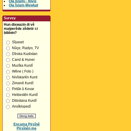
Ola Îslamî - Nivîs
Ola Îslam-Mewlud
Survey
Hun dixwazin di vê
malperêde zêdetir ci
bibînin?
Sîyaset
Nûçe, Radyo, TV
Dîroka Kudistan
Cand & Huner
Muzîka Kurdî
Wêne ( Foto )
Nivîskarên Kurd
Zimanê Kurdî
Pirtûk û Kovar
Helbestên Kurdî
Dibistana Kurdî
Ansîklopedî
Encama Pirsînê
Pirsînên me