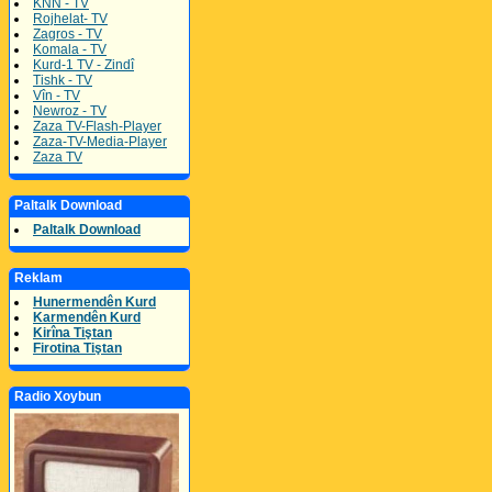
KNN - TV
Rojhelat- TV
Zagros - TV
Komala - TV
Kurd-1 TV - Zindî
Tishk - TV
Vîn - TV
Newroz - TV
Zaza TV-Flash-Player
Zaza-TV-Media-Player
Zaza TV
Paltalk Download
Paltalk Download
Reklam
Hunermendên Kurd
Karmendên Kurd
Kirîna Tiştan
Firotina Tiştan
Radio Xoybun