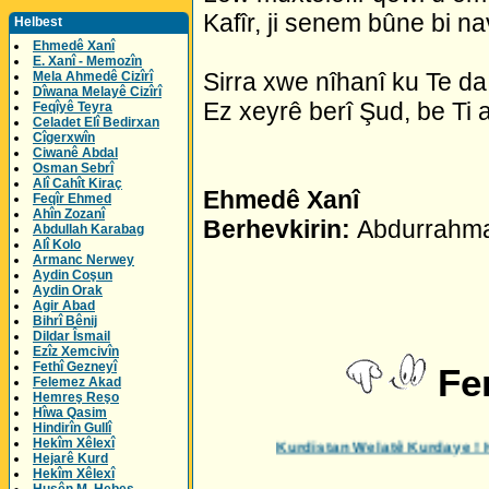
Kafîr, ji senem bûne bi na
Helbest
Ehmedê Xanî
E. Xanî - Memozîn
Sirra xwe nîhanî ku Te 
Mela Ahmedê Cizîrî
Dîwana Melayê Cizîrî
Ez xeyrê berî Şud, be Ti 
Feqîyê Teyra
Celadet Elî Bedirxan
Cîgerxwîn
Ciwanê Abdal
Osman Sebrî
Alî Cahît Kiraç
Ehmedê Xanî
Feqîr Ehmed
Ahîn Zozanî
Berhevkirin:
Abdurrahm
Abdullah Karabag
Alî Kolo
Armanc Nerwey
Aydin Coşun
Aydin Orak
Agir Abad
Bihrî Bênij
Dildar Îsmail
Ezîz Xemcivîn
Fethî Gezneyî
Fer
Felemez Akad
Hemreş Reşo
Hîwa Qasim
Hindirîn Gullî
Hekîm Xêlexî
Kurdistan Welatê
Hejarê Kurd
Hekîm Xêlexî