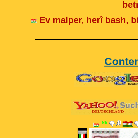
betr
Ev malper, herî bash, bi
____________________
Conte