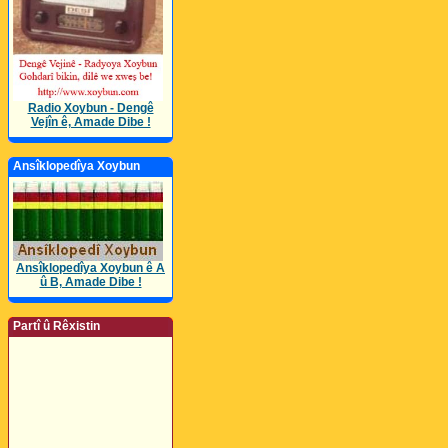
Radio Xoybun - Dengê
Vejîn ê, Amade Dibe !
Ansîklopedîya Xoybun
Ansîklopedîya Xoybun ê A
û B, Amade Dibe !
Partî û Rêxistin