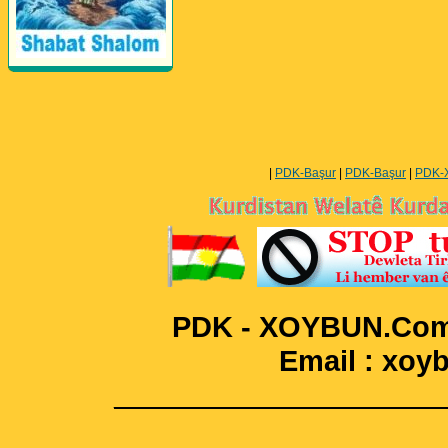
Perwerde ya Zimanê
Kurdî û Îngîlîzî
|
PDK-Başur
|
PDK-Başur
|
PDK-
PDK - XOYBUN.Com 
Email : xo
____________________