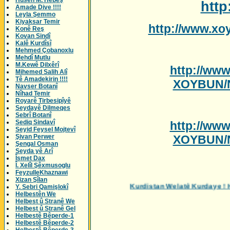
Husên M. Hebeş
htt
Amade Dive !!!!
Leyla Şemmo
Kiyaksar Temir
http://www.xo
Konê Reş
Kovan Sindî
Kalê Kurdîsî
Mehmed Çobanoxlu
Mehdî Mutlu
M.Kewê Dilxêrî
http://ww
Mihemed Salih Alî
Tê Amadekirin !!!!
XOYBUN/N
Navser Botanî
Nîhad Temir
Royarê Tirbesipîyê
Seydayê Dilmeqes
Sebrî Botanî
Sediq Sindavî
http://ww
Seyid Feysel Mojtevî
Şivan Perwer
XOYBUN/N
Şengal Osman
Seyda yê Arî
Îsmet Dax
Î. Xelîl Şêxmusoglu
FeyzulleKhaznawi
Xizan Şîlan
Kurdistan Welatê
Y. Sebri Qamişlokî
Helbestên We
Helbest û Stranê We
Helbest û Stranê Gel
Helbestê Bêperde-1
Helbestê Bêperde-2