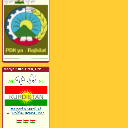
Medya Kurd, Ereb, Tirk
Malperên Kurdî, Yê
Polîtîk-Civak-Huner.
_________________