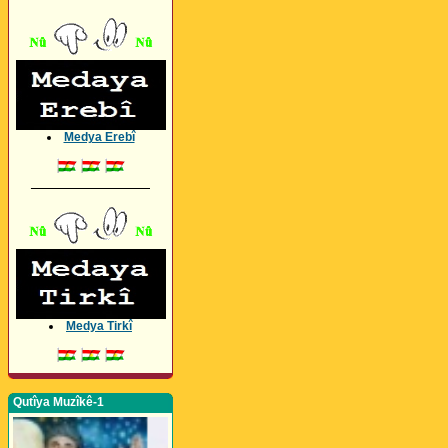
Medya Erebî
_________________
Medya Tirkî
Qutîya Muzîkê-1