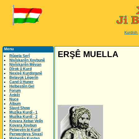
Kurdish
Menu
ERŞÊ MUELLA
Rûpela Serî
Nivîskarên Xoybunê
Nivîskarên Mêvan
Dîrok û Kurd
Nexişê Kurdistanê
Belavok Lêgerîn
Cand û Huner
Helbestên Gel
Forum
Ankêt
Nuce
Album
Slayd Show
Muzîka Kurdî - 1
Muzîka Kurdî - 2
Kovara Xebat Vejîn
Kovara Xoybun
Pelgeyên bi Kurdî
Perwerdeya Siyasî
Malperên Kurdan