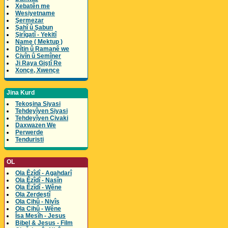
Xebatên me
Wesiyetname
Şermezar
Şahî û Şabun
Şirîgatî - Yekitî
Name ( Mektup )
Dîtin û Ramanê we
Civîn û Semîner
Ji Raya Giştî Re
Xonçe, Xwençe
Jina Kurd
Tekoşina Siyasi
Tehdeyîyen Siyasi
Tehdeyîyen Civaki
Daxwazen We
Perwerde
Tenduristi
OL
Ola Êzîdî - Agahdarî
Ola Êzîdî - Nasîn
Ola Êzîdî - Wêne
Ola Zerdeştî
Ola Cihû - Nivîs
Ola Cihû - Wêne
Îsa Mesîh - Jesus
Bibel & Jesus - Film