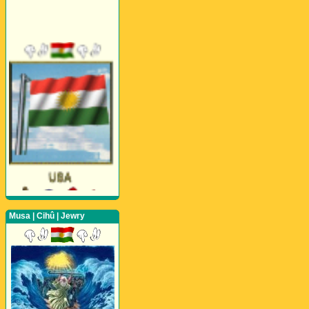
Musa | Cihû | Jewry