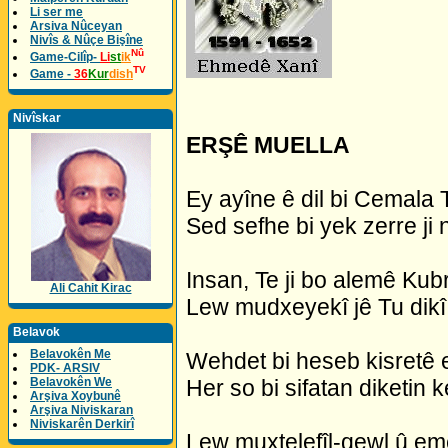
Li ser me
Arsiva Nûceyan
Nivîs & Nûçe Bişîne
Nû
Game-Cilîp-
Li
st
ik
TV
Game -
36
Kur
dish
Nivîskar
ERŞÊ MUELLA
Ey ayîne ê dil bi Cemala 
Sed sefhe bi yek zerre ji 
Insan, Te ji bo alemê Kub
Ali Cahit Kirac
Lew mudxeyekî jê Tu dikî
Belavok
Belavokên Me
Wehdet bi heseb kisretê 
PDK- ARSIV
Belavokên We
Her so bi sifatan diketin k
Arşiva Xoybunê
Arşiva Niviskaran
Niviskarên Derkirî
Lew muxtelefîl-qewl û em