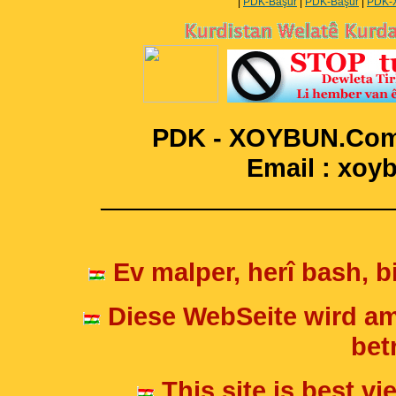
|
PDK-Başur
|
PDK-Başur
|
PDK-
PDK - XOYBUN.Com 
Email : xo
____________________
Ev malper, herî bash, bi
Diese WebSeite wird am
betr
This site is best v