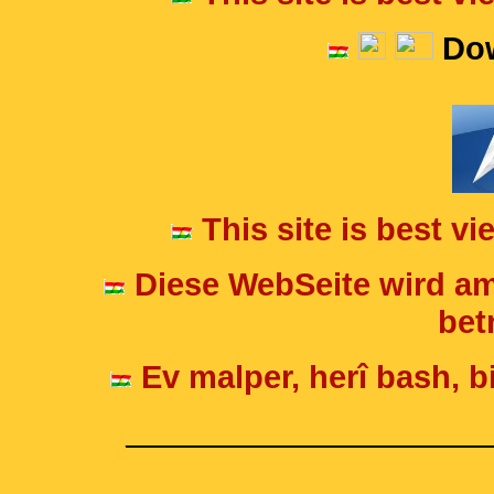
Dow
This site is best v
Diese WebSeite wird am
betr
Ev malper, herî bash, bi
____________________