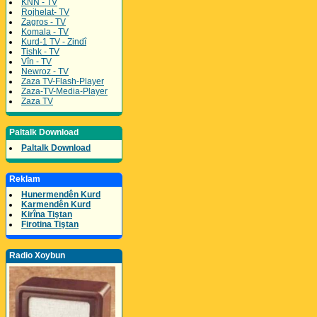
KNN - TV
Rojhelat- TV
Zagros - TV
Komala - TV
Kurd-1 TV - Zindî
Tishk - TV
Vîn - TV
Newroz - TV
Zaza TV-Flash-Player
Zaza-TV-Media-Player
Zaza TV
Paltalk Download
Paltalk Download
Reklam
Hunermendên Kurd
Karmendên Kurd
Kirîna Tiştan
Firotina Tiştan
Radio Xoybun