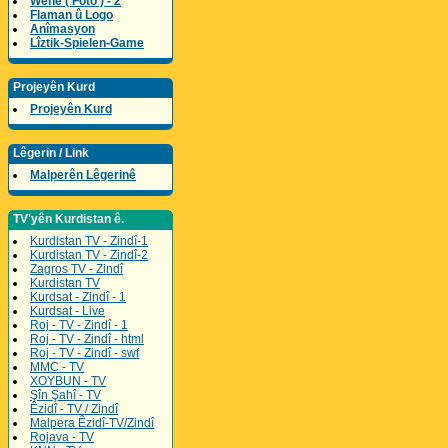
Wene ( Foto ) - 2
Flaman û Logo
Anîmasyon
Lîztik-Spielen-Game
Projeyên Kurd
Projeyên Kurd
Lêgerin / Link
Malperên Lêgerinê
TV'yên Kurdistan ê.
Kurdistan TV - Zindî-1
Kurdistan TV - Zindî-2
Zagros TV - Zindî
Kurdistan TV
Kurdsat - Zindî - 1
Kurdsat - Live
Roj - TV - Zindî - 1
Roj - TV - Zindî - html
Roj - TV - Zindî - swf
MMC - TV
XOYBUN - TV
Şîn Şahî - TV
Êzidî - TV / Zindî
Malpera Êzidî-TV/Zindî
Rojava - TV