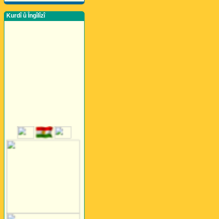
Kurdî û Îngîlîzî