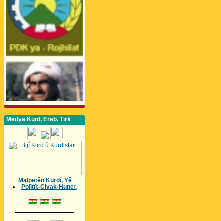
Medya Kurd, Ereb, Tirk
Malperên Kurdî, Yê
Polîtîk-Civak-Huner.
_________________