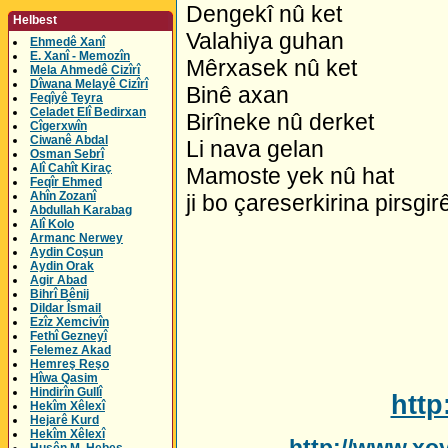
Dengekî nû ket
Helbest
Valahiya guhan
Ehmedê Xanî
E. Xanî - Memozîn
Mêrxasek nû ket
Mela Ahmedê Cizîrî
Dîwana Melayê Cizîrî
Binê axan
Feqîyê Teyra
Celadet Elî Bedirxan
Birîneke nû derket
Cîgerxwîn
Ciwanê Abdal
Li nava gelan
Osman Sebrî
Alî Cahît Kiraç
Mamoste yek nû hat
Feqîr Ehmed
Ahîn Zozanî
ji bo çareserkirina pirsgi
Abdullah Karabag
Alî Kolo
Armanc Nerwey
Aydin Coşun
Aydin Orak
Agir Abad
Bihrî Bênij
Dildar Îsmail
Ezîz Xemcivîn
Fethî Gezneyî
Felemez Akad
Hemreş Reşo
Hîwa Qasim
Hindirîn Gullî
htt
Hekîm Xêlexî
Hejarê Kurd
Hekîm Xêlexî