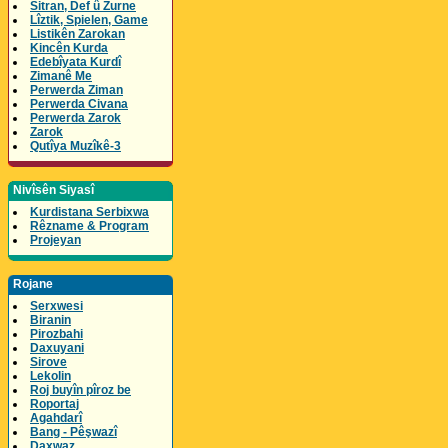
Sitran, Def û Zurne
Lîztik, Spielen, Game
Listikên Zarokan
Kincên Kurda
Edebîyata Kurdî
Zimanê Me
Perwerda Ziman
Perwerda Civana
Perwerda Zarok
Zarok
Qutîya Muzîkê-3
Nivîsên Siyasî
Kurdistana Serbixwa
Rêzname & Program
Projeyan
Rojane
Serxwesi
Biranin
Pirozbahi
Daxuyani
Sirove
Lekolin
Roj buyîn pîroz be
Roportaj
Agahdarî
Bang - Pêşwazî
Daxwaz