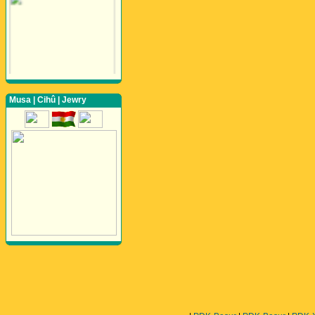
Musa | Cihû | Jewry
Perwerde ya Zimanê
Kurdî û Îngîlîzî