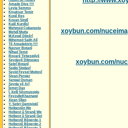
http://www.xo
Husên M. Hebeş
Amade Dive !!!!
Leyla Şemmo
Kiyaksar Temir
Konê Reş
Kovan Sindî
Kalê Kurdîsî
Mehmed Çobanoxlu
xoybun.com/nuceima
Mehdî Mutlu
M.Kewê Dilxêrî
Mihemed Salih Alî
Tê Amadekirin !!!!
Navser Botanî
Nîhad Temir
Royarê Tirbesipîyê
Seydayê Dilmeqes
xoybun.com/nuc
Sebrî Botanî
Sediq Sindavî
Seyid Feysel Mojtevî
Şivan Perwer
Şengal Osman
Seyda yê Arî
Îsmet Dax
Î. Xelîl Şêxmusoglu
FeyzulleKhaznawi
Xizan Şîlan
Y. Sebri Qamişlokî
Helbestên We
Helbest û Stranê We
Helbest û Stranê Gel
Helbestê Bêperde-1
Helbestê Bêperde-2