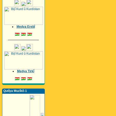
Medya Erebî
_________________
Medya Tirkî
Qutîya Muzîkê-1