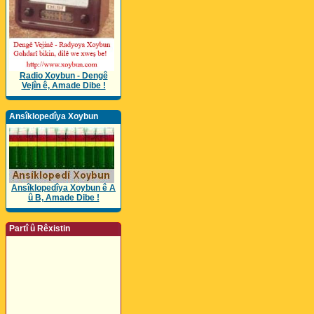
Radio Xoybun - Dengê
Vejîn ê, Amade Dibe !
Ansîklopedîya Xoybun
Ansîklopedîya Xoybun ê A
û B, Amade Dibe !
Partî û Rêxistin