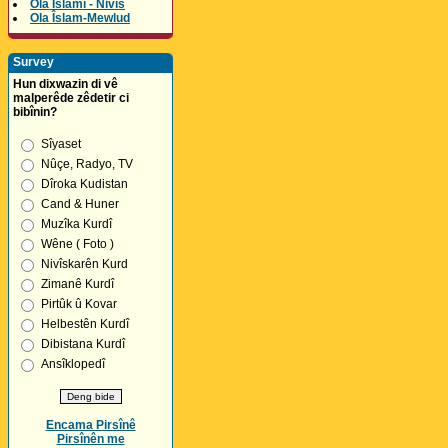
Ola Îslamî - Nivîs
Ola Îslam-Mewlud
Survey
Hun dixwazin di vê
malperêde zêdetir ci
bibînin?
Sîyaset
Nûçe, Radyo, TV
Dîroka Kudistan
Cand & Huner
Muzîka Kurdî
Wêne ( Foto )
Nivîskarên Kurd
Zimanê Kurdî
Pirtûk û Kovar
Helbestên Kurdî
Dibistana Kurdî
Ansîklopedî
Encama Pirsînê
Pirsînên me