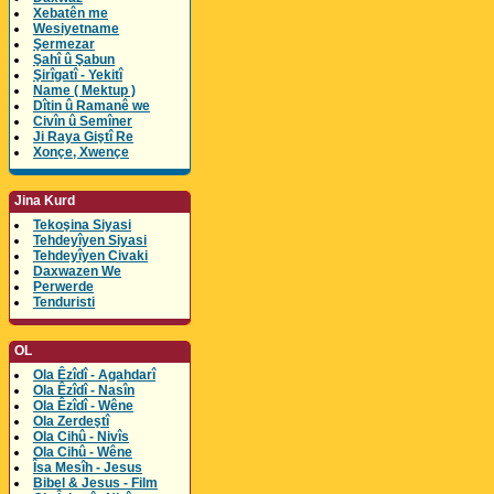
Xebatên me
Wesiyetname
Şermezar
Şahî û Şabun
Şirîgatî - Yekitî
Name ( Mektup )
Dîtin û Ramanê we
Civîn û Semîner
Ji Raya Giştî Re
Xonçe, Xwençe
Jina Kurd
Tekoşina Siyasi
Tehdeyîyen Siyasi
Tehdeyîyen Civaki
Daxwazen We
Perwerde
Tenduristi
OL
Ola Êzîdî - Agahdarî
Ola Êzîdî - Nasîn
Ola Êzîdî - Wêne
Ola Zerdeştî
Ola Cihû - Nivîs
Ola Cihû - Wêne
Îsa Mesîh - Jesus
Bibel & Jesus - Film