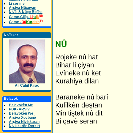
Li ser me
Arsiva Nûceyan
Nivîs & Nûçe Bişîne
Nû
Game-Cilîp-
Li
st
ik
TV
Game -
36
Kur
dish
Nivîskar
NÛ
Rojeke nû hat
Bihar li çiyan
Evîneke nû ket
Kurahiya dilan
Ali Cahit Kirac
Baraneke nû barî
Belavok
Kulîlkên deştan
Belavokên Me
PDK- ARSIV
Min tiştek nû dit
Belavokên We
Arşiva Xoybunê
Bi çavê seran
Arşiva Niviskaran
Niviskarên Derkirî