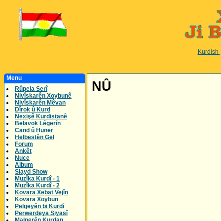
Kurdish
Menu
NÛ
Rûpela Serî
Nivîskarên Xoybunê
Nivîskarên Mêvan
Dîrok û Kurd
Nexişê Kurdistanê
Belavok Lêgerîn
Cand û Huner
Helbestên Gel
Forum
Ankêt
Nuce
Album
Slayd Show
Muzîka Kurdî - 1
Muzîka Kurdî - 2
Kovara Xebat Vejîn
Kovara Xoybun
Pelgeyên bi Kurdî
Perwerdeya Siyasî
Malperên Kurdan