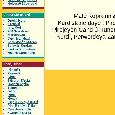
Helbestê Bêperde-3
Helbestê Bêperde-4
Mafê Kopîkirin
Dîroka Kurdistanê
Dîroka Kurd
Kurdistanê daye : Pir
Kronolijî
Imp. Med
Pirojeyên Cand û Huner
200 Salê dawî
Mervaniyan
Kurdî, Perwerdeya Za
Cum. Mahabad
Serhildanên Kurdan
Serokên Kurdan
Kerkuk Kurdistane
Nasîna Kurdistanê
Cand, Huner
Pêkenî 1
Pêkenî 2
Cîrok
Bûyerên Dîrokî
Gotinên bapîra
Tistonek
Dîlok
Durik
Henek
Kilîp û Vîdeoyê Kurdî
Pirs, Bersîv û Pêken
Çand huner û tişt
Xwarinên Kurda