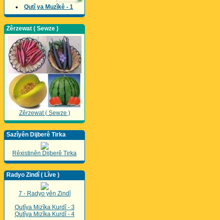
Qutî ya Muzîkê - 1
Zêrzewat ( Sewze )
Zêrzewat ( Sewze )
Sazîyên Dijberê Tirka
Rêxistinên Dijberê Tirka
Radyo Zindî ( Lîve )
7 - Radyo yên Zindî
Qutîya Mizîka Kurdî - 3
Qutîya Mizîka Kurdî - 4