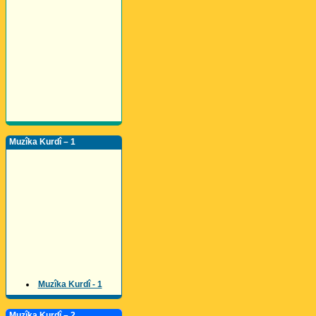
Muzîka Kurdî – 1
Muzîka Kurdî - 1
Muzîka Kurdî – 2