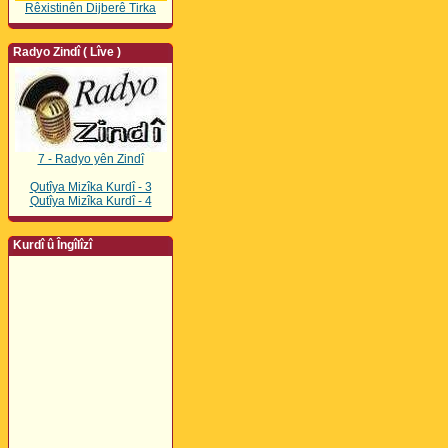
Rêxistinên Dijberê Tirka
Radyo Zindî ( Lîve )
7 - Radyo yên Zindî
Qutîya Mizîka Kurdî - 3
Qutîya Mizîka Kurdî - 4
Kurdî û Îngîlîzî