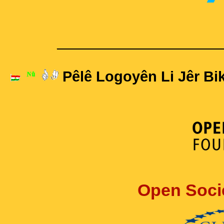
____________________
Pêlê Logoyên Li Jêr Bik
Open Soci