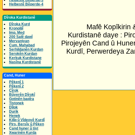
Helbestê Bêperde-3
Helbestê Bêperde-4
Dîroka Kurdistanê
Dîroka Kurd
Mafê Kopîkirin
Kronolijî
Imp. Med
Kurdistanê daye : Pir
200 Salê dawî
Mervaniyan
Pirojeyên Cand û Huner
Cum. Mahabad
Serhildanên Kurdan
Kurdî, Perwerdeya Za
Serokên Kurdan
Kerkuk Kurdistane
Nasîna Kurdistanê
Cand, Huner
Pêkenî 1
Pêkenî 2
Cîrok
Bûyerên Dîrokî
Gotinên bapîra
Tistonek
Dîlok
Durik
Henek
Kilîp û Vîdeoyê Kurdî
Pirs, Bersîv û Pêken
Çand huner û tişt
Xwarinên Kurda