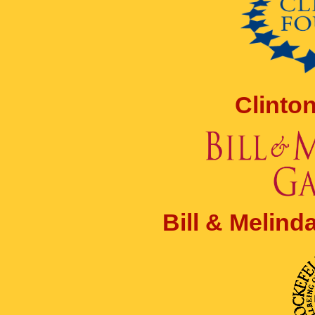
Clinto
Bill & Melin