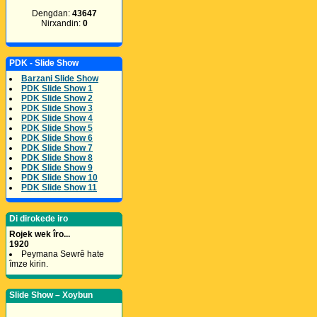
Dengdan:
43647
Nirxandin:
0
PDK - Slide Show
Barzani Slide Show
PDK Slide Show 1
PDK Slide Show 2
PDK Slide Show 3
PDK Slide Show 4
PDK Slide Show 5
PDK Slide Show 6
PDK Slide Show 7
PDK Slide Show 8
PDK Slide Show 9
PDK Slide Show 10
PDK Slide Show 11
Di dirokede iro
Rojek wek îro...
1920
Peymana Sewrê hate
îmze kirin.
Slide Show – Xoybun