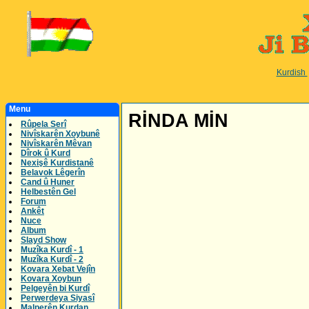
Kurdish
Menu
RİNDA MİN
Rûpela Serî
Nivîskarên Xoybunê
Nivîskarên Mêvan
Dîrok û Kurd
Nexişê Kurdistanê
Belavok Lêgerîn
Cand û Huner
Helbestên Gel
Forum
Ankêt
Nuce
Album
Slayd Show
Muzîka Kurdî - 1
Muzîka Kurdî - 2
Kovara Xebat Vejîn
Kovara Xoybun
Pelgeyên bi Kurdî
Perwerdeya Siyasî
Malperên Kurdan