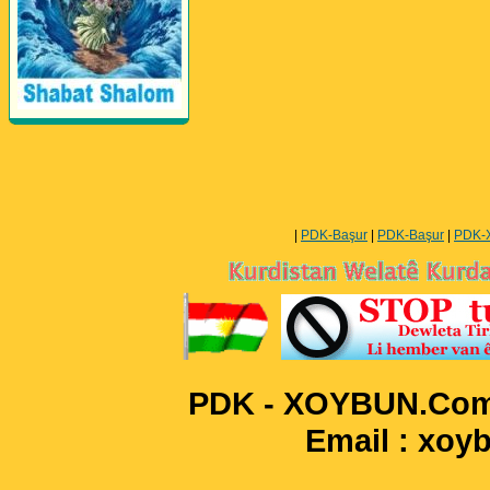
Perwerde ya Zimanê
Kurdî û Îngîlîzî
|
PDK-Başur
|
PDK-Başur
|
PDK-
PDK - XOYBUN.Com 
Email : xo
____________________