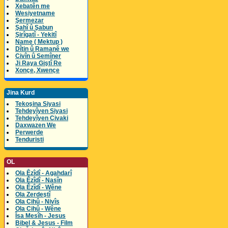
Xebatên me
Wesiyetname
Şermezar
Şahî û Şabun
Şirîgatî - Yekitî
Name ( Mektup )
Dîtin û Ramanê we
Civîn û Semîner
Ji Raya Giştî Re
Xonçe, Xwençe
Jina Kurd
Tekoşina Siyasi
Tehdeyîyen Siyasi
Tehdeyîyen Civaki
Daxwazen We
Perwerde
Tenduristi
OL
Ola Êzîdî - Agahdarî
Ola Êzîdî - Nasîn
Ola Êzîdî - Wêne
Ola Zerdeştî
Ola Cihû - Nivîs
Ola Cihû - Wêne
Îsa Mesîh - Jesus
Bibel & Jesus - Film