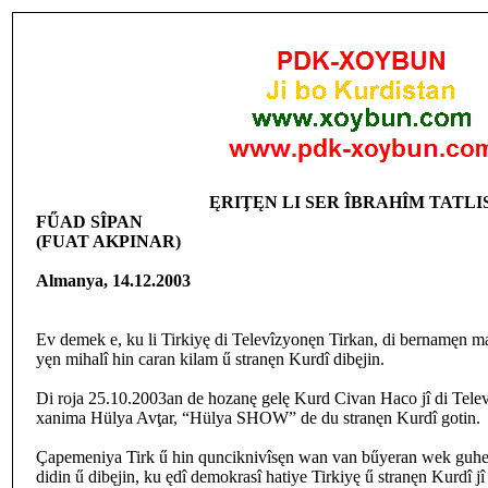
ĘRIŢĘN LI SER ÎBRAHÎM TATLI
FŰAD SÎPAN
(FUAT AKPINAR)
Almanya, 14.12.2003
Ev demek e, ku li Tirkiyę di Televîzyonęn Tirkan, di bernamęn m
yęn mihalî hin caran kilam ű stranęn Kurdî dibęjin.
Di roja 25.10.2003an de hozanę gelę Kurd Civan Haco jî di Tel
xanima Hülya Avţar, “Hülya SHOW” de du stranęn Kurdî gotin.
Çapemeniya Tirk ű hin qunciknivîsęn wan van bűyeran wek guhert
didin ű dibęjin, ku ędî demokrasî hatiye Tirkiyę ű stranęn Kurdî jî 