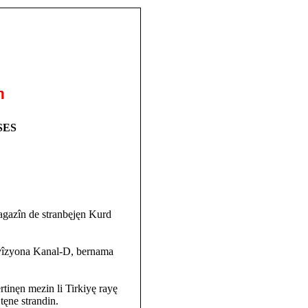
SES
agazîn de stranbęjęn Kurd
evîzyona Kanal-D, bernama
inęn mezin li Tirkiyę rayę
tęne strandin.