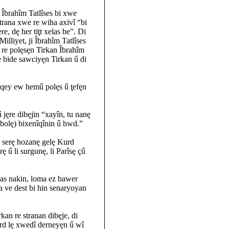
rahîm Tatlîses bi xwe
strana xwe re wiha axivî “bi
e, dę her tiţt xelas be”. Di
illiyet, ji Îbrahîm Tatlîses
ę re polęsęn Tirkan Îbrahîm
de bide sawciyęn Tirkan ű di
 qey ew hemű polęs ű ţefęn
ű jęre dibęjin “xayîn, tu nanę
nbolę) bixenîqînin ű hwd.”
li serę hozanę gelę Kurd
 ű li surgunę, li Parîsę çű
nas nakin, loma ez bawer
ha ve dest bi hin senaryoyan
rkan re stranan dibęje, di
rd lę xwedî derneyęn ű wî