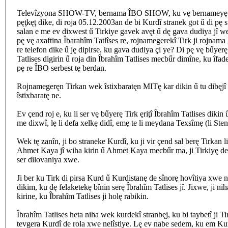
Televîzyona SHOW-TV, bernama ÎBO SHOW, ku vę bernameyę Îb
pęţkęţ dike, di roja 05.12.2003an de bi Kurdî stranek got ű di pę 
salan e me ev dixwest ű Tirkiye gavek avęt ű dę gava dudiya jî wer
pę vę axaftina Îbarahîm Tatlîses re, rojnamegerekî Tirk ji rojnama M
re telefon dike ű ję dipirse, ku gava dudiya çi ye? Di pę vę bűyer
Tatlises digirin ű roja din Îbrahîm Tatlises mecbűr dimîne, ku îfa
pę re ÎBO serbest tę berdan.
Rojnamegeręn Tirkan wek îstixbaratęn MITę kar dikin ű tu dibęjî
îstixbaratę ne.
Ev çend roj e, ku li ser vę bűyerę Tirk ęriţî Îbrahîm Tatlises dikin 
me dixwî, lę li defa xelkę didî, emę te li meydana Texsîmę (li Ste
Wek tę zanîn, ji bo straneke Kurdî, ku ji vir çend sal berę Tirkan 
Ahmet Kaya jî wiha kirin ű Ahmet Kaya mecbűr ma, ji Tirkiyę derę
ser dilovaniya xwe.
Ji ber ku Tirk di pirsa Kurd ű Kurdistanę de sînorę hovîtiya xwe 
dikim, ku dę felaketekę bînin serę Îbrahîm Tatlises jî. Jixwe, ji ni
kirine, ku Îbrahîm Tatlises ji holę rabikin.
Îbrahîm Tatlises heta niha wek kurdekî stranbęj, ku bi taybetî ji Ti
tevgera Kurdî de rola xwe nelîstiye. Lę ev nabe sedem, ku em Ku