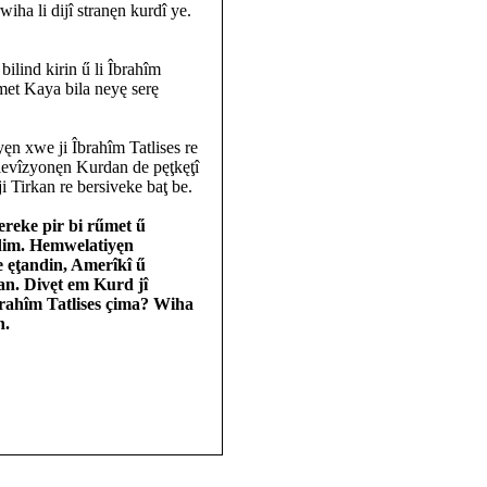
wiha li dijî stranęn kurdî ye.
bilind kirin ű li Îbrahîm
met Kaya bila neyę serę
n xwe ji Îbrahîm Tatlises re
evîzyonęn Kurdan de pęţkęţî
i Tirkan re bersiveke baţ be.
ereke pir bi rűmet ű
dim. Hemwelatiyęn
e ęţandin, Amerîkî ű
an. Divęt em Kurd jî
Îbrahîm Tatlises çima? Wiha
n.