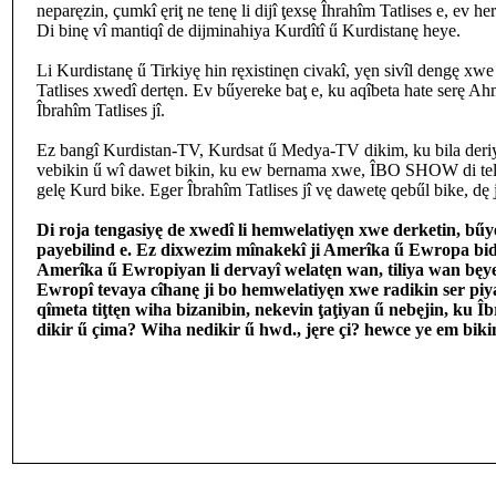
neparęzin, çumkî ęriţ ne tenę li dijî ţexsę Îhrahîm Tatlises e, ev her
Di binę vî mantiqî de dijminahiya Kurdîtî ű Kurdistanę heye.
Li Kurdistanę ű Tirkiyę hin ręxistinęn civakî, yęn sivîl dengę xwe 
Tatlises xwedî dertęn. Ev bűyereke baţ e, ku aqîbeta hate serę Ah
Îbrahîm Tatlises jî.
Ez bangî Kurdistan-TV, Kurdsat ű Medya-TV dikim, ku bila deriyę
vebikin ű wî dawet bikin, ku ew bernama xwe, ÎBO SHOW di tel
gelę Kurd bike. Eger Îbrahîm Tatlises jî vę dawetę qebűl bike, dę j
Di roja tengasiyę de xwedî li hemwelatiyęn xwe derketin, bűy
payebilind e. Ez dixwezim mînakekî ji Amerîka ű Ewropa bi
Amerîka ű Ewropiyan li dervayî welatęn wan, tiliya wan bęy
Ewropî tevaya cîhanę ji bo hemwelatiyęn xwe radikin ser piy
qîmeta tiţtęn wiha bizanibin, nekevin ţaţiyan ű nebęjin, ku 
dikir ű çima? Wiha nedikir ű hwd., jęre çi? hewce ye em biki