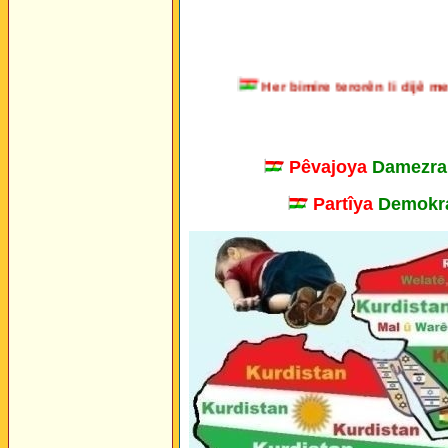
Her bimire terorên li dij
Pêvajoya
Damezra
Partîya
Demokra