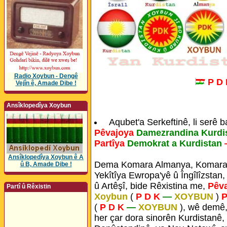
Radio Xoybun - Dengê
P D
Vejîn ê, Amade Dibe !
Ansîklopedîya Xoybun
Aqubet'a Serkeftinê, li serê 
Pêvajoya
Damezrandina Kurdi
Partîya
Demokrat a Kurdistan
Ansîklopedîya Xoybun ê A
Dema Komara Almanya, Komara 
û B, Amade Dibe !
Yekîtîya Ewropa'yê û Îngîlîzstan,
û Artêşî, bide Rêxistina me,
Pêv
Partî û Rêxistin
Xoybun
(
P D K
—
XOYBUN
)
P
(
P D K
—
XOYBUN
), wê demê,
her çar dora sinorên Kurdistanê,