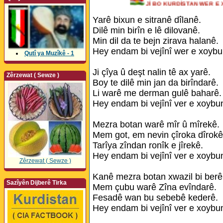
Jİ BO KURDİSTAN WER
Yarê bixun e sitranê dîlanê.
Dilê min birîn e lê dilovanê.
Min dil da te bejn zirava halanê.
Hey endam bi vejînî wer e xoybu
Qutî ya Muzîkê - 1
Ji çîya û deşt nalin tê ax yarê.
Zêrzewat ( Sewze )
Boy te dilê min jan da birîndarê.
Li warê me derman gulê baharê.
Hey endam bi vejînî ver e xoybu
Mezra botan warê mîr û mîrekê.
Mem got, em nevin çîroka dîrokê
Tarîya zîndan ronîk e jîrekê.
Hey endam bi vejînî ver e xoybu
Zêrzewat ( Sewze )
Kanê mezra botan xwazil bi berê
Sazîyên Dijberê Tirka
Mem çubu warê Zîna evîndarê.
Fesadê wan bu sebebê kederê.
Hey endam bi vejînî ver e xoybu