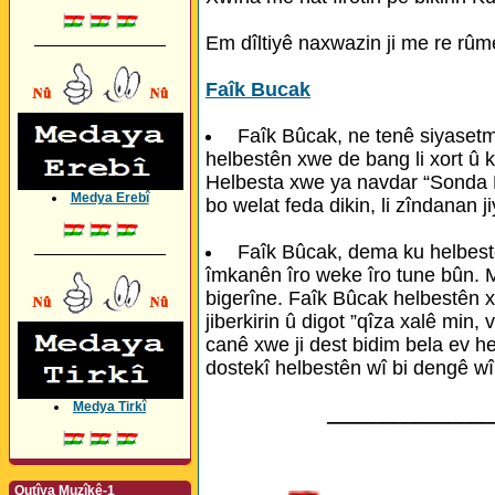
Em dîltiyê naxwazin ji me re rûme
_________________
Faîk Bucak
Faîk Bûcak, ne tenê siyasetm
helbestên xwe de bang li xort û k
Helbesta xwe ya navdar “Sonda Mi
Medya Erebî
bo welat feda dikin, li zîndanan j
Faîk Bûcak, dema ku helbest
_________________
îmkanên îro weke îro tune bûn. Mi
bigerîne. Faîk Bûcak helbestên 
jiberkirin û digot ”qîza xalê min,
canê xwe ji dest bidim bela ev h
dostekî helbestên wî bi dengê wî
Medya Tirkî
_______________
Qutîya Muzîkê-1