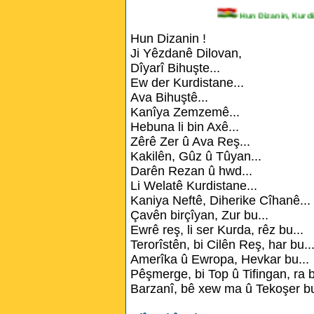
Hun Dizanin, Ku
Hun Dizanin !
Ji Yêzdanê Dilovan,
Dîyarî Bihuşte...
Ew der Kurdistane...
Ava Bihuştê...
Kanîya Zemzemê...
Hebuna li bin Axê...
Zêrê Zer û Ava Reş...
Kakilên, Gûz û Tûyan...
Darên Rezan û hwd...
Li Welatê Kurdistane...
Kaniya Neftê, Diherike Cîhanê...
Çavên birçîyan, Zur bu...
Ewrê reş, li ser Kurda, rêz bu...
Terorîstên, bi Cilên Reş, har bu..
Amerîka û Ewropa, Hevkar bu...
Pêşmerge, bi Top û Tifingan, ra b
Barzanî, bê xew ma û Tekoşer bu