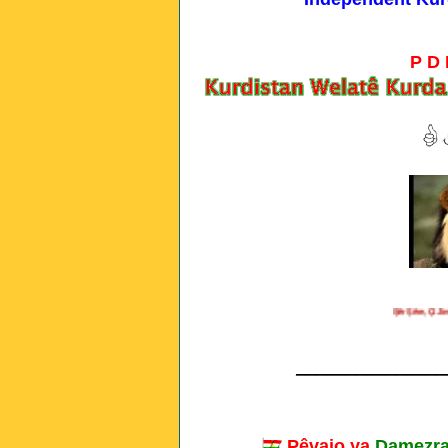
P D
Şêr Şêre, Çi Jine, Ç
_______________
Pêvajo ya
Damezra