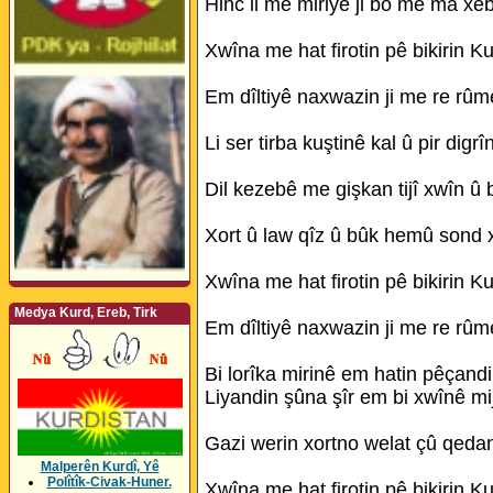
Hinc li me miriye ji bo me ma xeb
Xwîna me hat firotin pê bikirin Ku
Em dîltiyê naxwazin ji me re rûme
Li ser tirba kuştinê kal û pir digrî
Dil kezebê me gişkan tijî xwîn û b
Xort û law qîz û bûk hemû sond 
Xwîna me hat firotin pê bikirin Ku
Medya Kurd, Ereb, Tirk
Em dîltiyê naxwazin ji me re rûme
Bi lorîka mirinê em hatin pêçandi
Liyandin şûna şîr em bi xwînê mi
Gazi werin xortno welat çû qeda
Malperên Kurdî, Yê
Polîtîk-Civak-Huner.
Xwîna me hat firotin pê bikirin Ku