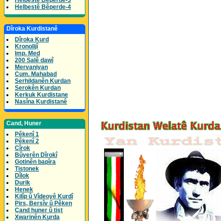
Helbestê Bêperde-3
Helbestê Bêperde-4
Dîroka Kurdistanê
Dîroka Kurd
Kronolijî
Imp. Med
200 Salê dawî
Mervaniyan
Cum. Mahabad
Serhildanên Kurdan
Serokên Kurdan
Kerkuk Kurdistane
Nasîna Kurdistanê
Cand, Huner
Pêkenî 1
Pêkenî 2
Cîrok
Bûyerên Dîrokî
Gotinên bapîra
Tistonek
Dîlok
Durik
Henek
Kilîp û Vîdeoyê Kurdî
Pirs, Bersîv û Pêken
Çand huner û tişt
Xwarinên Kurda