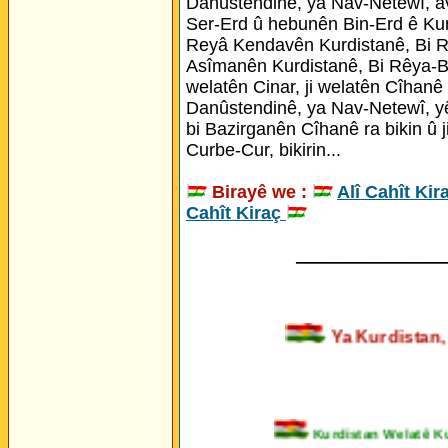
Danûstendinê, ya Nav-Netewî, a
Ser-Erd û hebunên Bin-Erd ê Kur
Reyâ Kendavên Kurdistanê, Bi R
Asîmanên Kurdistanê, Bi Rêya-Bej
welatên Cinar, ji welatên Cîhanê 
Danûstendinê, ya Nav-Netewî, yê
bi Bazirganên Cîhanê ra bikin û ji
Curbe-Cur, bikirin...
Birayê we :
Alî Cahît Kir
Cahît Kiraç
_______________
Ya Kurdista
Kurdistan Welatê Kurda