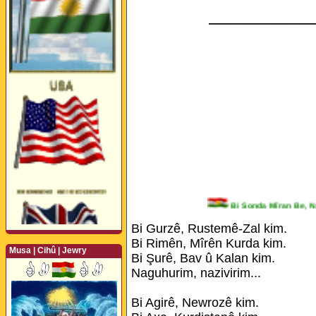
_______________
Bi Sonda Mîran Be
Bi Gurzê, Rustemê-Zal kim.
Bi Rimên, Mîrên Kurda kim.
Musa | Cihû | Jewry
Bi Şurê, Bav û Kalan kim.
Naguhurim, nazivirim...
Perwerde ya Zimanê
Kurdî û Îngîlîzî
Bi Agirê, Newrozê kim.