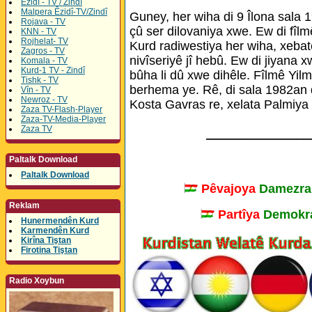
Êzidî - TV / Zindî
Malpera Êzidî-TV/Zindî
Guney, her wiha di 9 Îlona sala 
Rojava - TV
çû ser dilovaniya xwe. Ew di fîlm
KNN - TV
Rojhelat- TV
Kurd radiwestiya her wiha, xebat
Zagros - TV
nivîseriyê jî hebû. Ew di jiyana
Komala - TV
Kurd-1 TV - Zindî
bûha li dû xwe dihêle. Fîlmê Yilm
Tishk - TV
berhema ye. Rê, di sala 1982an d
Vîn - TV
Newroz - TV
Kosta Gavras re, xelata Palmiya Z
Zaza TV-Flash-Player
Zaza-TV-Media-Player
Zaza TV
_______________
Paltalk Download
Paltalk Download
Pêvajoya
Damezra
Reklam
Partîya
Demokra
Hunermendên Kurd
Karmendên Kurd
Kirîna Tiştan
Firotina Tiştan
Radio Xoybun