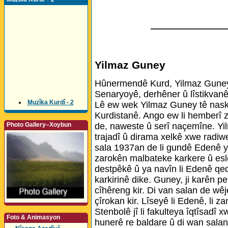
_______________
Yilmaz Guney
Hûnermendê Kurd, Yilmaz Guney
Senaryoyê, derhêner û lîstikvanê
Muzîka Kurdî - 2
Lê ew wek Yilmaz Guney tê naski
Kurdistanê. Ango ew li hemberî 
Photo Gallery–Xoybun
de, naweste û serî naçemîne. Yil
trajadî û dirama xelkê xwe radi
sala 1937an de li gundê Edenê yê
zarokên malbateke karkere û esl
destpêkê û ya navîn li Edenê qed
karkirinê dike. Guney, ji karên 
cîhêreng kir. Di van salan de wêj
çîrokan kir. Lîseyê li Edenê, li 
Stenbolê jî li fakulteya îqtîsadî 
Foto & Animasyon
hunerê re baldare û di wan sala