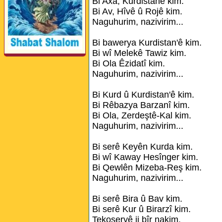
Bi Axa, Kurdistanê kim.
Bi Av, Hîvê û Rojê kim.
Naguhurim, nazivirim...
Bi bawerya Kurdistan'ê kim.
Bi wî Melekê Tawiz kim.
Bi Ola Êzidatî kim.
Naguhurim, nazivirim...
Bi Kurd û Kurdistan'ê kim.
Bi Rêbazya Barzanî kim.
Bi Ola, Zerdeştê-Kal kim.
Naguhurim, nazivirim...
Bi serê Keyên Kurda kim.
Bi wî Kaway Hesînger kim.
Bi Qewlên Mizeba-Reş kim.
Naguhurim, nazivirim...
Bi serê Bira û Bav kim.
Bi serê Kur û Birarzî kim.
Tekoşeryê ji bîr nakim.