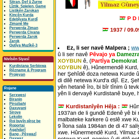
Sitran, Def û Zurne
Lîztik, Spielen, Game
Listikên Zarokan
Kincên Kurda
P D
Edebîyata Kurdî
Zimanê Me
Perwerda Ziman
1937 / 09.
Perwerda Civana
Perwerda Zarok
Zarok
Qutîya Muzîkê-3
Ez, li ser navê Malpera ;
ww
û li ser navê
Pêvajo ya
Damezra
Nivîsên Siyasî
XOYBUN
ê, (
Partîya
Demokrat 
Kurdistana Serbixwa
XOYBUN
ê), Hûnermendê Kurd, 
Rêzname & Program
her Şehîdê doza netewa Kurde û
Projeyan
di dilê netewa Kurd'a dijî. Ez, 
yên hetanê îro, bi bîr tînim û tev
Rojane
yên li dervayê Kurdistanê buye,
Serxwesi
Biranin
Pirozbahi
Kurdistanîyên Hêja :
Hûne
Daxuyani
1937an de li gundê Edenê yê bi 
Sirove
Lekolin
malbateke karkere û eslê xwe K
Roj buyîn pîroz be
9 Îlona sala 1984an de di 47 sali
Roportaj
Agahdarî
xwe. Hûnermendê Kurd, Yilmaz 
Bang - Pêşwazî
netewa Kurd, nemire û di dilê n
Daxwaz