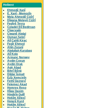
Helbest
Ehmedê Xanî
E. Xanî - Memozîn
Mela Ahmedê Cizîrî
Dîwana Melayê Cizîrî
Feqîyê Teyra
Celadet Elî Bedirxan
Cîgerxwîn
Ciwanê Abdal
Osman Sebrî
Alî Cahît Kiraç
Feqîr Ehmed
Ahîn Zozanî
Abdullah Karabag
Alî Kolo
Armanc Nerwey
Aydin Coşun
Aydin Orak
Agir Abad
Bihrî Bênij
Dildar Îsmail
Ezîz Xemcivîn
Fethî Gezneyî
Felemez Akad
Hemreş Reşo
Hîwa Qasim
Hindirîn Gullî
Hekîm Xêlexî
Hejarê Kurd
Hekîm Xêlexî