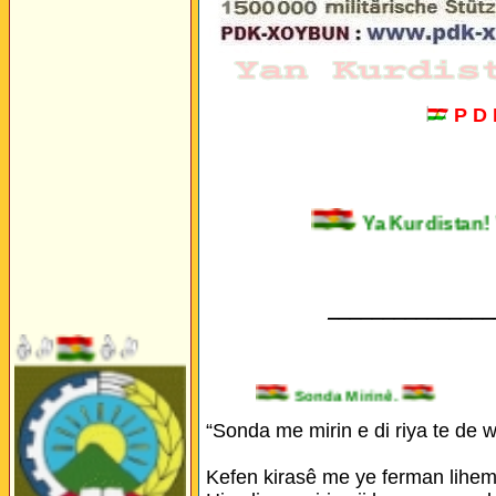
P D
Ya Kurdista
_______________
Sonda Mirinê.
“Sonda me mirin e di riya te de w
Kefen kirasê me ye ferman lihem l