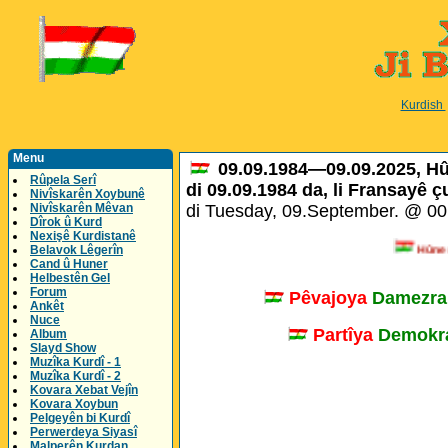
Kurdish
Menu
09.09.1984—09.09.2025, H
Rûpela Serî
di 09.09.1984 da, li Fransayê ç
Nivîskarên Xoybunê
Nivîskarên Mêvan
di Tuesday, 09.September. @ 0
Dîrok û Kurd
Nexişê Kurdistanê
Hûnermen
Belavok Lêgerîn
Cand û Huner
Helbestên Gel
Forum
Pêvajoya
Damezra
Ankêt
Nuce
Partîya
Demokra
Album
Slayd Show
Muzîka Kurdî - 1
Muzîka Kurdî - 2
Kovara Xebat Vejîn
Kovara Xoybun
Pelgeyên bi Kurdî
Perwerdeya Siyasî
Malperên Kurdan