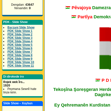
Dengdan:
43647
Pêvajoya
Damezra
Nirxandin:
0
Partîya
Demokra
PDK - Slide Show
Barzani Slide Show
PDK Slide Show 1
PDK Slide Show 2
PDK Slide Show 3
PDK Slide Show 4
PDK Slide Show 5
PDK Slide Show 6
PDK Slide Show 7
PDK Slide Show 8
PDK Slide Show 9
PDK Slide Show 10
PDK Slide Show 11
Di dirokede iro
P D
Rojek wek îro...
1920
Tekoşîna Şoreşgeran Herde
Peymana Sewrê hate
îmze kirin.
Dagirke
Slide Show – Xoybun
Ey Qehremanên Kurdistan ê