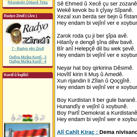
Rêxistinên Dijberê Tirka
Sê Ehmed û Xecê çu ser zozanê
Wekê kevok bu li çîyay Sîpanê.
Xezal xun berda ser bejn û fîsta
Radyo Zindî ( Lîve )
Hey endam bi vejînî ver e xoybu
Zarok roda çu ji ber şîpa avê.
Hilanîy e dengê şîna dêw bavê.
Bîr anî Helepçê dil bu wek şevê.
7 - Radyo yên Zindî
Hey endam bi vejînî ver e xoybu
Qutîya Mizîka Kurdî - 3
Qutîya Mizîka Kurdî - 4
Neyar hat boy qirkirina Dêsimê.
Hovîtî kirin li Muş û Amedê.
Kurdî û Îngîlîzî
Xun rijandin li Zîlan û Qoçgîrê.
Hey endam bi vejînî ver e xoybu
Boy Kurdistan li ber gule baranê.
Hunandîy e vejînî û xoybunê.
Boy Partî Demokrat a Kurdistanê
Hey endam bi vejînî wer e xoybu
Alî Cahît Kiraç :
Dema nivisand