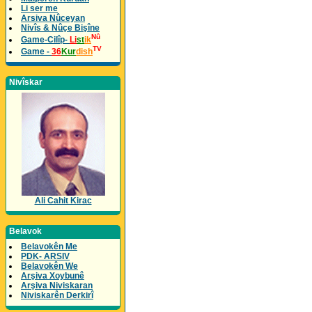
Li ser me
Arsiva Nûceyan
Nivîs & Nûçe Bişîne
Nû
Game-Cilîp-
Li
st
ik
TV
Game -
36
Kur
dish
Nivîskar
Ali Cahit Kirac
Belavok
Belavokên Me
PDK- ARSIV
Belavokên We
Arşiva Xoybunê
Arşiva Niviskaran
Niviskarên Derkirî