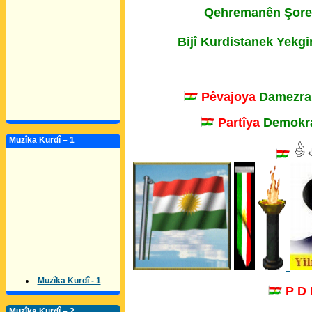
Qehremanên Şoreşa
Bijî Kurdistanek Yekgi
Pêvajoya
Damezra
Partîya
Demokra
Muzîka Kurdî – 1
Muzîka Kurdî - 1
P D
Muzîka Kurdî – 2