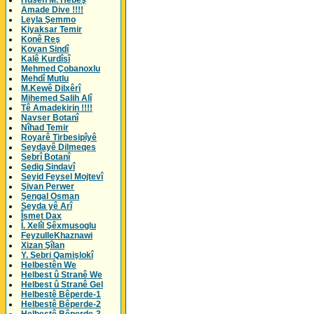
Husên M. Hebeş
Amade Dive !!!!
Leyla Şemmo
Kiyaksar Temir
Konê Reş
Kovan Sindî
Kalê Kurdîsî
Mehmed Çobanoxlu
Mehdî Mutlu
M.Kewê Dilxêrî
Mihemed Salih Alî
Tê Amadekirin !!!!
Navser Botanî
Nîhad Temir
Royarê Tirbesipîyê
Seydayê Dilmeqes
Sebrî Botanî
Sediq Sindavî
Seyid Feysel Mojtevî
Şivan Perwer
Şengal Osman
Seyda yê Arî
Îsmet Dax
Î. Xelîl Şêxmusoglu
FeyzulleKhaznawi
Xizan Şîlan
Y. Sebri Qamişlokî
Helbestên We
Helbest û Stranê We
Helbest û Stranê Gel
Helbestê Bêperde-1
Helbestê Bêperde-2