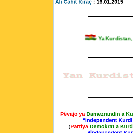
Alî Cahît Kiraç
: 16.01.2015
_______________
Ya Kurdista
_______________
_______________
Pêvajo ya
Damezrandin a Ku
''Independent Kurdi
(
Partîya
Demokrat a Kurd
‘‘İndependent Kur