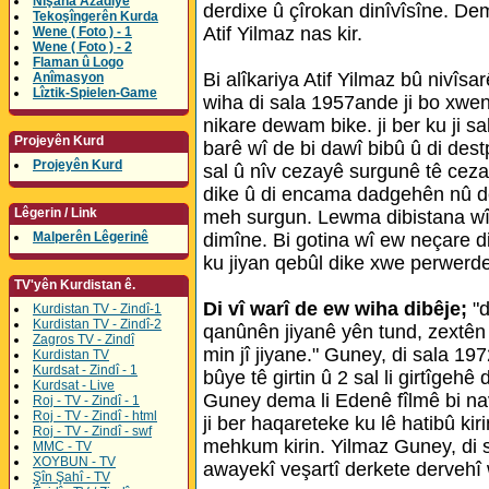
Nîşana Azadîyê
derdixe û çîrokan dinîvîsîne. D
Tekoşîngerên Kurda
Atif Yilmaz nas kir.
Wene ( Foto ) - 1
Wene ( Foto ) - 2
Flaman û Logo
Bi alîkariya Atif Yilmaz bû nivîsar
Anîmasyon
Lîztik-Spielen-Game
wiha di sala 1957ande ji bo xwen
nikare dewam bike. ji ber ku ji 
Projeyên Kurd
barê wî de bi dawî bibû û di dest
Projeyên Kurd
sal û nîv cezayê surgunê tê ceza
dike û di encama dadgehên nû de
Lêgerin / Link
meh surgun. Lewma dibistana wî 
Malperên Lêgerinê
dimîne. Bi gotina wî ew neçare d
ku jiyan qebûl dike xwe perwerde
TV'yên Kurdistan ê.
Di vî warî de ew wiha dibêje;
"
Kurdistan TV - Zindî-1
Kurdistan TV - Zindî-2
qanûnên jiyanê yên tund, zextên
Zagros TV - Zindî
min jî jiyane." Guney, di sala 19
Kurdistan TV
Kurdsat - Zindî - 1
bûye tê girtin û 2 sal li girtîgeh
Kurdsat - Live
Guney dema li Edenê fîlmê bi na
Roj - TV - Zindî - 1
Roj - TV - Zindî - html
ji ber haqareteke ku lê hatibû ki
Roj - TV - Zindî - swf
mehkum kirin. Yilmaz Guney, di s
MMC - TV
XOYBUN - TV
awayekî veşartî derkete dervehî 
Şîn Şahî - TV