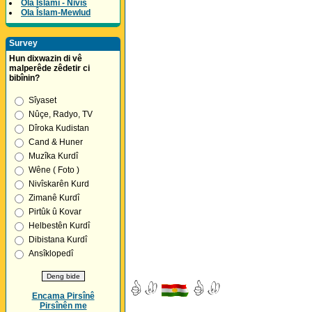
Ola Îslamî - Nivîs
Ola Îslam-Mewlud
Survey
Hun dixwazin di vê
malperêde zêdetir ci
bibînin?
Sîyaset
Nûçe, Radyo, TV
Dîroka Kudistan
Cand & Huner
Muzîka Kurdî
Wêne ( Foto )
Nivîskarên Kurd
Zimanê Kurdî
Pirtûk û Kovar
Helbestên Kurdî
Dibistana Kurdî
Ansîklopedî
Encama Pirsînê
Pirsînên me