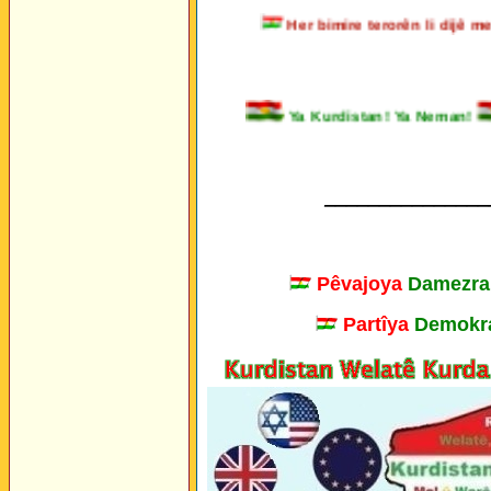
Her bimire terorên li dij
Ya Kurdistan! Ya Neman
_______________
Pêvajoya
Damezra
Partîya
Demokra