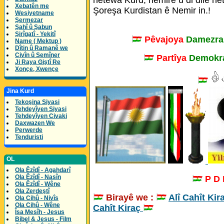
Xebatên me
Şoreşa Kurdistan ê Nemir in.!
Wesiyetname
Şermezar
Şahî û Şabun
Şirîgatî - Yekitî
Pêvajoya
Damezra
Name ( Mektup )
Dîtin û Ramanê we
Civîn û Semîner
Partîya
Demokra
Ji Raya Giştî Re
Xonçe, Xwençe
Jina Kurd
Tekoşina Siyasi
Tehdeyîyen Siyasi
Tehdeyîyen Civaki
Daxwazen We
Perwerde
Tenduristi
OL
Ola Êzîdî - Agahdarî
Ola Êzîdî - Nasîn
P D
Ola Êzîdî - Wêne
Ola Zerdeştî
Birayê we :
Alî Cahît Kir
Ola Cihû - Nivîs
Ola Cihû - Wêne
Cahît Kiraç
Îsa Mesîh - Jesus
Bibel & Jesus - Film